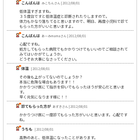
こんばんは
みこちんさん | 2012/08/01
低体温すぎますね。
３５度台ですと低体温症と診断されたりしますので。
体力もかなり落ちてると思いますので、明日、再度小児科で診て
もらった方がいいと思いますよ。
こんばんは
あーみmamaさん | 2012/08/01
心配ですね。
処方してもらった病院でもかかりつけでもいいのでご相談されて
みてはいかがでしょうか。
どうぞお大事になさってください。
体温
| 2012/08/01
その後も上がってないのでしょうか？
本当に危険な場合もあります！！
かかりつけ医にて指示を仰いでもらったほうが安心だと思いま
す。
早く元気になります様に！！
診てもらった方が
あずきさん | 2012/08/01
かかりつけ医に一度診てもらった方がいいと思います。心配です
ね。
うちも
| 2012/08/01
高熱のあと、低体温になったことがあります。