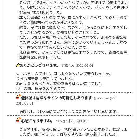
その時は1歳3ヶ月くらいだったのですが、突発性で40度まであが
り、34度台だったかな？かなり冷えたので、びっくりして夜間の
診療所に駆け込みました。
本人は普通だったのですが、体温が中々上がらなくて夜だし寝て
るのか意識失ってるのか分からなくて。
結果、子供は体温調整が下手なので、上がった後に下げすぎてし
まうことがあるので、問題ないとのことでした。
ただ、うちは解熱剤を使ってないケースなので、お薬の影響なら
また違うかも知れません。病院にかかっていらっしゃるようなの
で、電話で聞いてみるといいと思います。
私は夜中で、かかりつけには電話出来なかったので、夜間の緊急
医療相談に電話しました。
ありがとうございます。
東京さん | 2012/08/01
失礼な言い方ですが、同じような方がいて安心しました。
うちも解熱剤は使用していません。
添付文書を調べたら、薬の影響ではない感じでした。
少しの間、様子をみてみます。
低体温は危険なサインの可能性もあります
ちゃんくんさん |
2012/08/01
病院もしくは薬局に問い合わせて見た方がいいと思います。
心配になりますね。
つうさん | 2012/08/01
うちの子も、高熱の後に、低体温になったことがあり、受診しま
したが、様子をみて、しばらくすると、落ち着きましたよ。