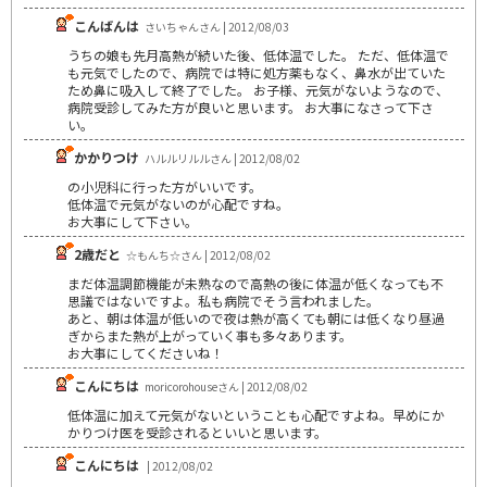
こんばんは
さいちゃんさん | 2012/08/03
うちの娘も先月高熱が続いた後、低体温でした。 ただ、低体温で
も元気でしたので、病院では特に処方薬もなく、鼻水が出ていた
ため鼻に吸入して終了でした。 お子様、元気がないようなので、
病院受診してみた方が良いと思います。 お大事になさって下さ
い。
かかりつけ
ハルルリルルさん | 2012/08/02
の小児科に行った方がいいです。
低体温で元気がないのが心配ですね。
お大事にして下さい。
2歳だと
☆もんち☆さん | 2012/08/02
まだ体温調節機能が未熟なので高熱の後に体温が低くなっても不
思議ではないですよ。私も病院でそう言われました。
あと、朝は体温が低いので夜は熱が高くても朝には低くなり昼過
ぎからまた熱が上がっていく事も多々あります。
お大事にしてくださいね！
こんにちは
moricorohouseさん | 2012/08/02
低体温に加えて元気がないということも心配ですよね。早めにか
かりつけ医を受診されるといいと思います。
こんにちは
| 2012/08/02