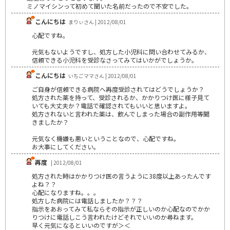
ミノマイシンって初めて聞いた名前だったので不安でした。
こんにちは
まりぃさん | 2012/08/01
心配ですね。
元気もないようですし、処方した小児科に問い合わせてみるか、
信頼できる小児科を受診なさってみてはいかがでしょうか。
こんにちは
いちごママさん | 2012/08/01
ご自身が信頼できる病院へ再度受診されてはどうでしょうか？
処方された薬を持って、受診されるか、かかりつけ医に様子見て
いても大丈夫か？電話で確認されてもいいと思いますよ。
処方されないと言われた薬は、飲んでしまった場合の副作用等聞
きましたか？
元気なく機嫌も悪いということなので、心配ですね。
お大事にしてください。
再度
| 2012/08/01
処方された時はかかりつけ医の言うように38度以上あったんです
よね？？
心配になりますね。。。
処方した病院には電話しましたか？？？
指示をあおってみて私ならその指示が正しいのか心配なのでかか
りつけに電話しこう言われたけどそれでいいのか尋ねます。
早く元気になるといいのですが＞＜