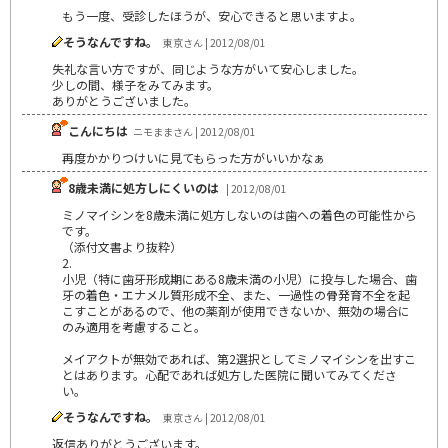
もう一度、受診したほうが、安心できると思いますよ。
そうなんですね。
東京さん | 2012/08/01
失礼な言い方ですが、同じような方がいて安心しました。
少しの間、様子をみてみます。
ありがとうございました。
こんにちは
ニモままさん | 2012/08/01
再度かかりつけいに見てもらった方がいいかなぁ
8歳未満に処方しにくいのは
| 2012/08/01
ミノマイシンを8歳未満に処方しないのは歯への着色の可能性から
です。
（添付文書より抜粋）
2.
小児（特に歯牙形成期にある8歳未満の小児）に投与した場合、歯
牙の着色・エナメル質形成不全、また、一過性の骨発育不全を起
こすことがあるので、他の薬剤が使用できないか、無効の場合に
のみ適用を考慮すること。
メイアクトが無効であれば、第2選択としてミノマイシンを出すこ
とはあります。心配であれば処方した医院に聞いてみてくださ
い。
そうなんですね。
東京さん | 2012/08/01
返信ありがとうございます。