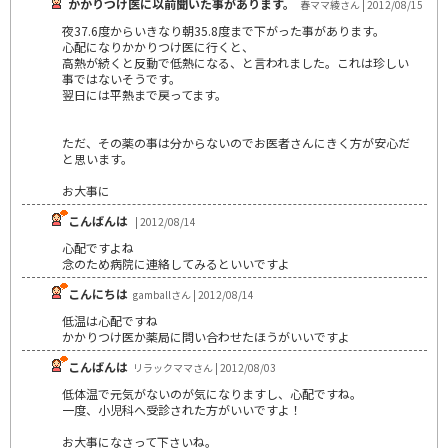
かかりつけ医に以前聞いた事があります。
春ママ綾さん | 2012/08/15
夜37.6度からいきなり朝35.8度まで下がった事があります。
心配になりかかりつけ医に行くと、
高熱が続くと反動で低熱になる、と言われました。これは珍しい
事ではないそうです。
翌日には平熱まで戻ってます。
ただ、その薬の事は分からないのでお医者さんにきく方が安心だ
と思います。
お大事に
こんばんは
| 2012/08/14
心配ですよね
念のため病院に連絡してみるといいですよ
こんにちは
gamballさん | 2012/08/14
低温は心配ですね
かかりつけ医か薬局に問い合わせたほうがいいですよ
こんばんは
リラックママさん | 2012/08/03
低体温で元気がないのが気になりますし、心配ですね。
一度、小児科へ受診された方がいいですよ！
お大事になさって下さいね。