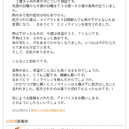
２歳９ヶ月の男の子について相談です。
先週の日曜から今週の日曜まで３９度～４０度の高熱が出ていまし
た。
熱のみで他の症状は何もありせん。
処方された薬は、メイアクトを５日間飲んでも熱が下がらないため
変更になり、 まおうとう とミノマイシンを処方されました。
熱は下がったものの、今度は体温が３５．７くらいです。
平熱は３６．８のちょっと高めです。
体が冷たく、汗をあまりかかなくなりました。いつもは汗がたらた
らであせもが出ています。
そして、元気がありません。
こんなこと初めてです。
高熱のあと、体温がこんなにも低くなるものでしょうか。
元気もなく、とても心配です。機嫌も悪いです。
まおうとう ミノマイシンを飲んだからでしょうか。
（かかりつけ医に聞くとミノマイシンは８歳以下に処方はしないと
言われました。処方されたのは違う小児科でもらったものです。）
同じような経験をされた方、アドバイスをお願いします。
どのようにしたらいいでしょうか。
|
2012/08/01
東京さんの他の相談を見る
回答順
|
新着順