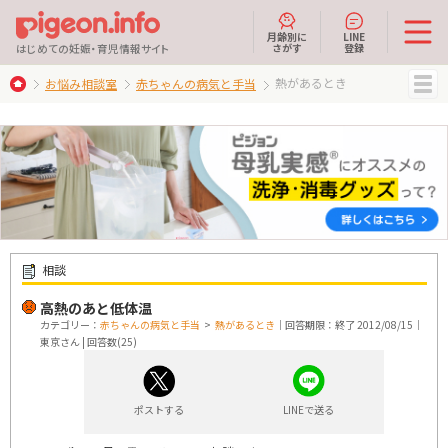
月齢別に
LINE
さがす
登録
はじめての妊娠・育児情報サイト
熱があるとき
お悩み相談室
赤ちゃんの病気と手当
MENU
相談
高熱のあと低体温
カテゴリー：
赤ちゃんの病気と手当
>
熱があるとき
｜回答期限：終了 2012/08/15｜
東京さん | 回答数(25)
ポストする
LINEで送る