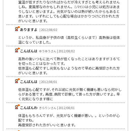
室温が低すぎたりなければからだが冷えすぎとも考えられません
しね。夏風邪なのかもしれません。ﾐﾉﾏｲｼﾝは小児には処方はあま
りしないと思いますよ。元気がないのは熱が続いたからもあると
思います。いずれにしても心配な場合はかかりつけに行かれた方
がいいと思います。
ありますよ
| 2012/08/02
というか、私自身が子供の頃（高校生くらいまで）高熱後は低体
温になっていました。
こんばんは
ゆうゆうさん | 2012/08/02
高熱の後いつもに比べて熱が低くなったことはありますが３６℃
を切ったことはなかったです。
低体温も心配ですし元気もないようなので早めに再受診された方
がいいと思います。
こんばんは
| 2012/08/01
低体温も心配ですが､それ以前に元気が無く機嫌も悪いなら何かし
らがある筈です｡ 再度､病院で診察して貰った方が良いですよ｡ 早
く元気になります様に
こんばんわ
きらりンさん | 2012/08/01
体温ももちろんですが、元気がなく機嫌が悪い。。というのが心
配ですね。
再度受診された方がいいと思います。