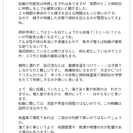
妊娠の可能性は仲良しをすればありますが 実際のところ排卵日
に仲良しをしても確率は低いと聞きました。
２４時間の寿命のうち精子を迎える時間はもっと短いのです。
なので 精子が待機した状態で排卵を迎えるのが理想なんですよ
ね。
排卵予測としては２～６日でしょうから前後７/３１～８/７ぐら
いが可能性は高くなるでしょうね。
でも女性の体は本当に不思議なもので 条件が整えば妊娠が確実
な訳でもないです。
毎回排卵しているとは限りませんし 卵も老化しているので２０
代・３０代と妊娠の確率は落ちます。
病院に通わず 自己流ならば 基礎体温をつけて・・・は子育て
しながらだと難しいですし 結構負担になるので 大まかにつけ
てリズムだけみて オリモノの状態と排卵検査薬で排卵日の予想
をたてて仲良しするのが良いと思います。
さて 仮に妊娠していたとして、海で泳ぐ事が危険かは わかり
ません。個人差があるから 絶対にって・・・分からないと思い
ます。
妊娠に関しては 流産や早産の段階ではないのです。この時期は
自然沙汰なのです。
検査薬で陽性であれば ご自分の判断で良いのではないでしょう
か。
海で泳ぐ事というより 体調管理や 飲酒や喫煙の方が影響があ
る場合もありますしね。