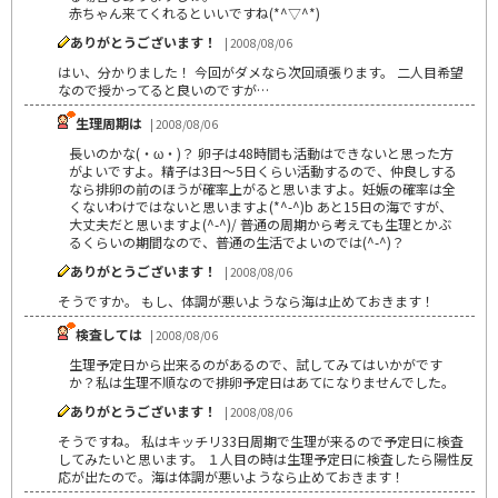
赤ちゃん来てくれるといいですね(*^▽^*)
ありがとうございます！
| 2008/08/06
はい、分かりました！ 今回がダメなら次回頑張ります。 二人目希望
なので授かってると良いのですが…
生理周期は
| 2008/08/06
長いのかな(・ω・)？ 卵子は48時間も活動はできないと思った方
がよいですよ。精子は3日～5日くらい活動するので、仲良しする
なら排卵の前のほうが確率上がると思いますよ。妊娠の確率は全
くないわけではないと思いますよ(*^-^)b あと15日の海ですが、
大丈夫だと思いますよ(^-^)/ 普通の周期から考えても生理とかぶ
るくらいの期間なので、普通の生活でよいのでは(^-^)？
ありがとうございます！
| 2008/08/06
そうですか。 もし、体調が悪いようなら海は止めておきます！
検査しては
| 2008/08/06
生理予定日から出来るのがあるので、試してみてはいかがです
か？私は生理不順なので排卵予定日はあてになりませんでした。
ありがとうございます！
| 2008/08/06
そうですね。 私はキッチリ33日周期で生理が来るので予定日に検査
してみたいと思います。 １人目の時は生理予定日に検査したら陽性反
応が出たので。海は体調が悪いようなら止めておきます！