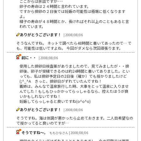
ここからは余談ですが･･･
卵子の寿命は２４時間と言われています。
ですから排卵の２日後では妊娠の可能性は極端に低くなります
よ。
精子の寿命が４８時間とか、長ければそれ以上のこともあると言
われています。
ありがとうございます！
| 2008/08/06
そうなんですね。 ネットで調べたら48時間と書いてあったので… で
も、可能性は低いですよね。 今回がダメなら次回頑張ります。
前に・・
| 2008/08/06
使用した排卵日検査薬がありましたので、見てみましたが・・排
卵後、卵子が受精できるのは約24時間と書いてありました。とい
っても、私は排卵予定日の2日後（確か）でも授かりましたけど
(;^_^A きっと、排卵日がずれていたんですね！
義姉は、みんなで温泉旅行した時、大事をとって温泉に入りませ
んでした！もしもひっかかってらっしゃるなら、控えたほうが良
いかもしれないですね！
妊娠してらっしゃると良いですね(o^o^o)
ありがとうございます！
| 2008/08/06
そうですね。海は体調が悪かったら止めておきます。二人目希望なの
で授かってると良いのですが…
そうですね～。
ももひなさん | 2008/08/06
排卵のタイミングはずれることもありますし、今の段階では確実