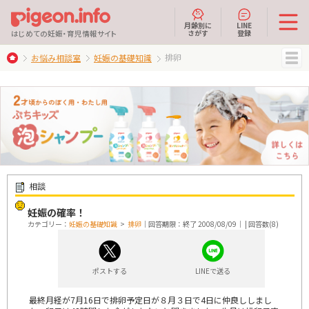
月齢別に
LINE
さがす
登録
はじめての妊娠・育児情報サイト
排卵
お悩み相談室
妊娠の基礎知識
MENU
相談
妊娠の確率！
カテゴリー：
妊娠の基礎知識
>
排卵
｜回答期限：終了 2008/08/09｜ | 回答数(8)
ポストする
LINEで送る
最終月経が7月16日で排卵予定日が８月３日で4日に仲良ししまし