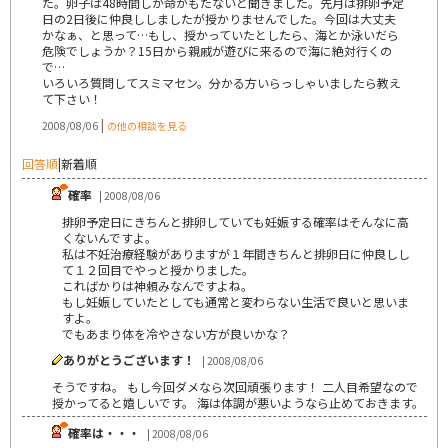
た。卵子は48時間しか命がもたないと聞きました。先月は排卵予定
日の2日後に仲良ししましたが授かりませんでした。今回は大丈夫
かなぁ、と思って…もし、授かっていたとしたら、海とか泳いだら
危険でしょうか？15日から親戚が遊びに来るので海に絶対行くの
で…
いろいろ質問してスミマセン。分かる方いらっしゃいましたら教え
て下さい！
|
2008/08/06
の他の相談を見る
回答順
|
新着順
確率
| 2008/08/06
排卵予定日にきちんと排卵していても妊娠する確率はそんなに高
くないんですよ。
私は不妊治療経験がありますが１年間きちんと排卵日に仲良しし
て１２回目でやっと授かりました。
こればかりは神頼みなんですよね。
もし妊娠していたとしても通常と変わらない生活で良いと思いま
すよ。
でもあまり体を冷やさない方が良いかな？
ありがとうございます！
| 2008/08/06
そうですね。 もし今回ダメなら次回頑張ります！ 二人目希望なので
授かってると嬉しいです。 海は体調が悪いようなら止めておきます。
確率は・・・
| 2008/08/06