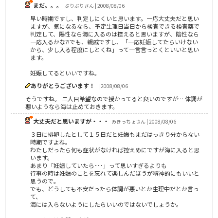
まだ。。。
ぶりぶりさん | 2008/08/06
早い時期ですし、判定しにくいと思います。一応大丈夫だと思い
ますが、気になるなら、予定生理日当日から検査できる検査薬で
判定して、陽性なら海に入るのは控えると思いますが、陰性なら
一応入るかな?!でも、親戚ですし、「一応妊娠してたらいけない
から、少し入る程度にしとくね」って一言言っとくといいと思い
ます。
妊娠してるといいですね。
ありがとうございます！
| 2008/08/06
そうですね。 二人目希望なので授かってると良いのですが… 体調が
悪いようなら海は止めておきます。
大丈夫だと思いますが・・・
みきっちょさん | 2008/08/06
３日に排卵したとして１５日だと妊娠もまだはっきり分からない
時期ですよね。
わたしだったら何も症状がなければ控えめにですが海に入ると思
います。
あまり「妊娠していたら･･･」って思いすぎるよりも
行事の時は妊娠のことを忘れて楽しんだほうが精神的にもいいと
思うので。
でも、どうしても不安だったら体調が悪いとか生理中だとか言っ
て、
海には入らないようにしたらいいのではないでしょうか。