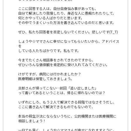
ここに回答する人は、自分自身悩み事があっても、
自分で解決したり我慢したり、身近な人に愚痴たれたりして、
何とかやっている人ばかりだと思います。
その中でうまくいった方法を書き込んでいるのだと思います。
ぜひ、私たち回答者を否定しないでください。悲しいです(T_T)
しょうや☆ママさんに幸せになってもらいたいから、アドバイス
を
している人たちばかりです。私もです。
今までたくさん相談事をされてきたのですから、
ぜひいろんな価値観を肯定的に受け入れてみてください。
けがですが、病院には行かれましたか？
医療明細は保管しておきましょう。
旦那さんが帰ってこない…前回「追い出しました」
って書いてあるということは、帰るに帰れないのでは？
いずれにしろ、もう２人で解決できる段階ではなさそうだし、
ここに書き込んで解決できるものでもないので、
本当の殺生沙汰にならないうちに、公的機関または医療機関に
相談しましょう！
一日でも早く、しょうや☆ママさんが幸せになれますように。