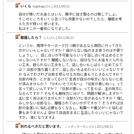
いくら
kogokogoさん | 2012/08/21
自分が稼いだお金とはいえ、勝手に抜き取るのは無しでしょ。
そこのところをいくら言っても改善がないのでしたら、離婚を考
えた方が良いと思います。
私はそこが一番気になりました。
離婚したら？
しんさん | 2012/08/21
というか、携帯やキーボード打つ暇があるなら病院に行ってきた
方がいいんじゃないですか？ 曲がらない指のまま使うのは不便で
しょうし…。 話し合いが不可能ならいっそ話し合いを止めるとか
はしないんですか？ 離婚しないなら、自分なりにお金をとられな
い工夫、殴られない工夫をして、話し合いもしばらく止めてみて
は？ 旦那が落ち着くまで、話し合いを止めたらいいじゃないです
か なんでわざわざ旦那を怒らせる方向に進もうとするんですか？
旦那の味方…とか言ってるけど 全員が自分の味方にならないと気
が済みませんか？ 『かわいそうだね～』『旦那が悪いね～』って
言って欲しいんですか？ 『旦那が悪い』って言えば、主の味方に
なるんですか？ そもそも敵味方に分けて、問題が解決しますか？
主に全く否はありませんか？ 旦那だけに否があるんですか？ 憎し
みしかない旦那なら、離婚されてはいかがですか？ そうすれば旦
那の金遣いに悩む必要もなくなるし、転職～や義父が～と悩む必
要もありませんよ 自分で自由気ままに生活したらいいじゃないで
すか。 楽になりますよ
別れるべきだと思います。
ノンタンタータンさん | 2012/08/21