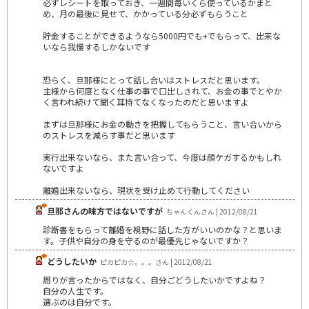
必ずレシートを取っておき、一週間毎いくら使っているかまと
め、月の最後に見せて、かかっている分必ずもらうこと
貯金することができるようなら5000円でも+でもらって、出来な
いなら我慢するしかないです
恐らく、旦那様にとって話し合いはストレスだと思います。
主様から何度となく仕事の事で口出しされて、お金の事でとやか
く言われ続けて聞く耳持てなくなったのだと思いますよ
まずは旦那様にお金の動きを把握してもらうこと、言い合いから
のストレスを減らす事だと思います
実行出来ないなら、また言い合って、今度は顔ケガするかもしれ
ないですよ
離婚出来ないなら、現状を受け止めて行動してください
旦那さんの味方ではないですが
ちゃんくんさん | 2012/08/21
診断書をもらって離婚を視野に話した方がいいのかな？と思いま
す。子供や自分の身を守るのが最優先じゃないですか？
どうしたいか
ピカピカ☆。。。さん | 2012/08/21
周りが言ったからではなく、自分ごどうしたいかですよね？
自分の人生です。
選ぶのは自分です。