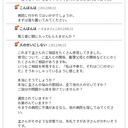
こんばんは
| 2012/08/22
病院に行かれてはいかがでしょうか。
まずは落ち着いてみてください。
こんばんは
ニモままさん | 2012/08/22
第三者に間に入ってもらえませんか？
人のせいにしない
| 2012/08/22
これまで主さんのご相談をたくさん拝見してきました。
育児について、ご主人との関係、義理父母との関係などとにかく
たくさんのご相談がありますね。
いつもご相談を拝見すると、「私は不幸だ、それは○○のせい
だ」そうおっしゃっているように感じます。
本当にそうでしょうか？
本当に主さんの悩みの原因は、全て他の人のせいですか？
ご自分の問題から目を背けていませんか？
通院されていますか？
お薬のんでいますか？
今までの病院に不満があるなら、他の病院も探してみてくださ
い。
主さんがそのような状態では、失礼ですがお子さんがかわいそう
です。