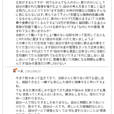
る気がするんですが…何でもかんでも人のせい､周りのせいにして
自分の置かれた環境を悔やむより､自分の考え方変えて楽しく生き
る努力したらどうですか?まず旦那との仲が円満なら同居もそんな
に苦にならないはず｡考えてみて下さい?別居なら精神的苦痛は無
くなるかもしれないけど､家のﾛｰﾝだけで5万越えますよ?ﾌﾟﾗｽ光熱
費や食費が出てくるんですよ?18万が安月給と毎回嘆いてる主さん
家族が別居で暮らしていける訳がないですよ?なのに今の環境､恵
まれてると思いませんか?
旦那だって働いてるでしょ?働かない旦那を持って苦労してる人も
このｻｲﾄ内に居ますよ?自分の旦那､ﾏｼだと思いましょうよ!
人の事ぐだぐだ文句言う前に自分が変わる!旦那に飲み会の事をぐ
だぐだ言いたいなら､まず自分がお金の管理をきっちり出来る様に
なったらにすればどうです?自分の事も満足に出来ないのに旦那に
文句垂れてたら旦那切れても仕方ないですよ?それに話し合い､話
し合いって言ってますけど､距離を置いて冷静になる時間も必要な
んです!自分の意見だけ押し付けない!
一人
| 2012/08/22
今まで色々あって生きてきて、旦那さんと知り合い何でも話し合
え、相談できると 一瞬でも安心した相手と喧嘩すると辛いですよ
ね。
でも あなた様の苦しみや生きてきた過去や悩みは 旦那さんでも誰
でも 背負ってくれる人はいません。解決もしません。他の人では
何一つ変わりません。
自分一人で何とかするしかありません。自分と時間と折り合いつ
けたり、色々です。自分は一人です。淋しいとか感傷的なんかじ
ゃなく、自分が一人で頑張らなくては 何も変わらないことは 現実