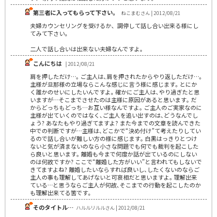
第三者に入ってもらって下さい。
ねこまむさん | 2012/08/21
夫婦カウンセリングを受けるか、調停して話し合い出来る様にし
てみて下さい。
二人で話し合いは出来ない夫婦なんですよ。
こんにちは
| 2012/08/21
肩を押しただけ…｡ ご主人は､肩を押されたからやり返しただけ…｡
主様が旦那様の立場ならこんな感じに言う様に感じます｡ とにか
く誰かのせいにしたいんですよ｡ 確かにご主人は､やり過ぎたと思
いますが…そこまでさせたのは主様に原因があると思います｡ だ
からどっちもどっち…お互い様なんですよ｡ ご主人のご実家なのに
主様が出ていくのではなく､ご主人を追い出すのは､どうなんでし
ょう? あなたもやり過ぎてますよ? また今までの文章を読んできた
中での判断ですが…主様は､どこかで“決め付け”て考えたりしてい
るので話し合いが難しい方の様に感じます｡ 白黒はっきりとつけ
ないと気が済まないのなら小さな問題でも何でも裁判を起こした
ら良いと思います｡ 離婚も今まで何度か話が出ているのにしない
のは何故ですか? ここで“離婚した方がいい”と言われてもしないで
きてますよね? 離婚したいならすれば良いし､したくないのならご
主人の事も理解してあげないと可哀相だと思いますよ｡ 理解出来
ている…と思うならご主人が何故､そこまでの行動を起こしたのか
も理解出来てる筈です｡
そのタイトル…
ハルルリルルさん | 2012/08/21