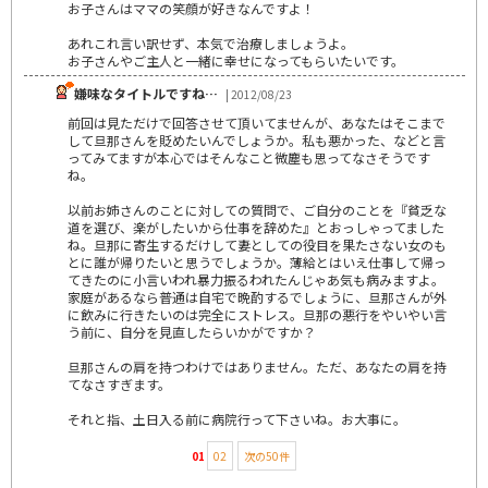
お子さんはママの笑顔が好きなんですよ！
あれこれ言い訳せず、本気で治療しましょうよ。
お子さんやご主人と一緒に幸せになってもらいたいです。
嫌味なタイトルですね…
| 2012/08/23
前回は見ただけで回答させて頂いてませんが、あなたはそこまで
して旦那さんを貶めたいんでしょうか。私も悪かった、などと言
ってみてますが本心ではそんなこと微塵も思ってなさそうです
ね。
以前お姉さんのことに対しての質問で、ご自分のことを『貧乏な
道を選び、楽がしたいから仕事を辞めた』とおっしゃってました
ね。旦那に寄生するだけして妻としての役目を果たさない女のも
とに誰が帰りたいと思うでしょうか。薄給とはいえ仕事して帰っ
てきたのに小言いわれ暴力振るわれたんじゃあ気も病みますよ。
家庭があるなら普通は自宅で晩酌するでしょうに、旦那さんが外
に飲みに行きたいのは完全にストレス。旦那の悪行をやいやい言
う前に、自分を見直したらいかがですか？
旦那さんの肩を持つわけではありません。ただ、あなたの肩を持
てなさすぎます。
それと指、土日入る前に病院行って下さいね。お大事に。
01
02
次の50件