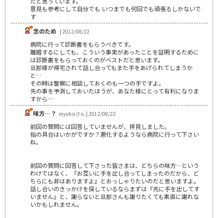
だと思っています。
意見も参考にして自分でも いつまでも何回でも頑張るしかないで
す
念のため
| 2012/08/22
病院に行って診断書をもらうべきです。
離婚するにしても、こういう事実があったことを証明するために
は診断書をもらっておくのがベストだと思います。
旦那様が帰宅されて話し合ってもまた手をあげられてしまうか
と…
その時は警察に相談しておくのも一つの手ですよ。
先の事を予測しておいたほうが、あなた様にとって有利になりま
すから…
味方…？
myukixさん | 2012/08/22
前回の質問には回答していませんが、拝見しました。
指の具合はいかがですか？悪化するようなら病院に行って下さい
ね。
前回の質問に回答して下さった皆さまは、どちらの味方…という
わけではなく、『お互いに手を出し合ってしまったのだから、ど
ちらにも非はありますよ』とおっしゃりたいのだと思いますよ。
話し合いのきっかけを探しているならまずは『先に手を出してす
いません』と、謝らないと旦那さんも謝りたくても素直に謝れな
いかもしれません。