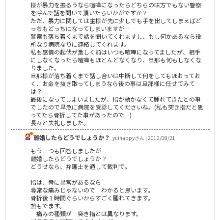
様が暴力を振るうなら喧嘩になったらどちらの味方でもない警察
を呼んで話を聞いて頂いたらいかがですか？
ただ、暴力に関しては主様が先に少しでも手を出してしまえばど
っちもどっちになってしまいますが…
警察も落ち着くまで話を聞いてくれますし、もし何かあるなら役
所なり病院なりに連絡してくれます。
私も感情の起伏が激しく前はいつも喧嘩になってましたが、相手
にしなくなったら喧嘩もほとんどなくなり、旦那も何もしなくな
りました。
旦那様が落ち着くまで話し合いは中断して何をしてもほおってお
く、お金を抜き取ってしまうなら後の事は旦那様に任せてみて
は？
最後になってしまいましたが、指が動かなくて腫れてきたとの事
でしたので早急に病院を受診してくださいね。(私も突き指だと思
ってたら骨折してた事があったので…)
長々と失礼しました。
離婚したらどうでしょうか？
yuihappyさん | 2012/08/21
もう一つも回答しましたが
離婚したらどうでしょうか？
どうせなら、弁護士を通して裁判で。
指は、骨に異常があるなら
尋常な痛みじゃないので わかると思います。
骨折後１時間ぐらいからすごく腫れてきます。
熱もでます。
痛みの種類が 突き指とは異なります。