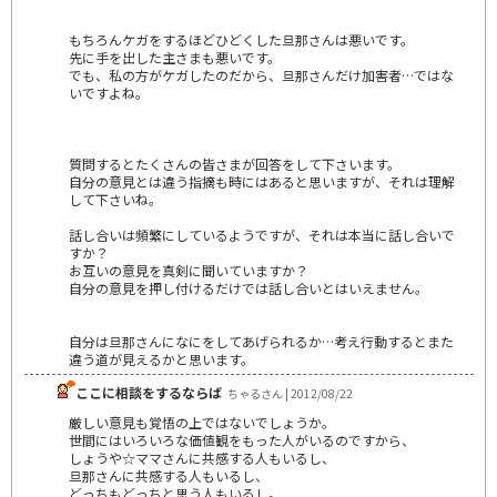
もちろんケガをするほどひどくした旦那さんは悪いです。
先に手を出した主さまも悪いです。
でも、私の方がケガしたのだから、旦那さんだけ加害者…ではな
いですよね。
質問するとたくさんの皆さまが回答をして下さいます。
自分の意見とは違う指摘も時にはあると思いますが、それは理解
して下さいね。
話し合いは頻繁にしているようですが、それは本当に話し合いで
すか？
お互いの意見を真剣に聞いていますか？
自分の意見を押し付けるだけでは話し合いとはいえません。
自分は旦那さんになにをしてあげられるか…考え行動するとまた
違う道が見えるかと思います。
ここに相談をするならば
ちゃるさん | 2012/08/22
厳しい意見も覚悟の上ではないでしょうか。
世間にはいろいろな価値観をもった人がいるのですから、
しょうや☆ママさんに共感する人もいるし、
旦那さんに共感する人もいるし、
どっちもどっちと思う人もいるし。