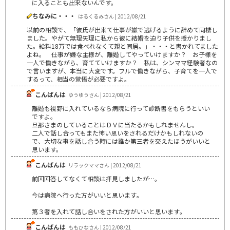
に入ることも出来ないんです。
ちなみに・・・
はるくるみさん | 2012/08/21
以前の相談で、「彼氏が出来て仕事が嫌で逃げるように辞めて同棲し
ました。やがて無理矢理に私から彼に結婚を迫り子供を授かりまし
た。給料18万では食べれなくて親と同居。」・・・と書かれてました
よね。 仕事が嫌な主様が、離婚してやっていけますか？ お子様を
一人で働きながら、育てていけますか？ 私は、シンママ経験者なの
で言いますが、本当に大変です。フルで働きながら、子育てを一人で
するって、相当の覚悟が必要ですよ。
こんばんは
ゆうゆうさん | 2012/08/21
離婚も視野に入れているなら病院に行って診断書をもらうといい
ですよ。
旦那さまのしていることはＤＶに当たるかもしれませんし。
二人で話し合ってもまた怖い思いをされるだけかもしれないの
で、大切な事を話し合う時には誰か第三者を交えたほうがいいと
思います。
こんばんは
リラックママさん | 2012/08/21
前回回答してなくて相談は拝見しましたが…。
今は病院へ行った方がいいと思います｡
第３者を入れて話し合いをされた方がいいと思います｡
こんばんは
ももひなさん | 2012/08/21