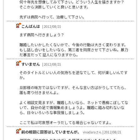
何十年先を想像してみて下さい。どういう人生を描きますか？
そこから決断していくと良いと思います。
先ずは病院へ行って、治療して下さい。
こんばんは
| 2012/08/21
まず病院へ行きましょう？
離婚したいかしたくないかで、今後の行動は大きく変わります。
もし話し合いをしたいなら、第三者を同席させて下さいね。暴力
だ暴言だって 証人になりますから。
すいません
| 2012/08/21
そのタイトルといい人の気持ちを逆なでして、何が楽しいんです
か。
旦那様の味方ではないですが、そんな言い方ばかりしててたら、
誰も寄り付きませんよ。
よく相談文見ますが、離婚したいなら、ネットで愚痴こぼしてな
いで、自分の足で情報集めましょうよ。離婚に踏み切れないな
ら、日々いろいろな事我慢しましょう。
ここで私は可哀想オーラだしてる場合じゃないですよ。
前の相談に回答はしていませんが。
vivadaraさん | 2012/08/21