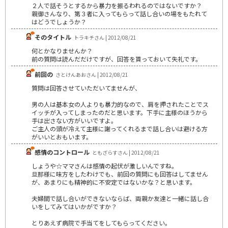
２人で話そうとするから暴力を振るわれるのではないですか？
親御さんなり、第３者に入ってもらって話し合いの場をもたれて
はどうでしょうか？
そのタイトル
トラキチさん | 2012/08/21
何とかなりませんか？
前の質問は読んだだけですが、回答を貰っておいて失礼です。
前回の
さとけんあおさん | 2012/08/21
質問は回答させていただいてませんが、
男の人は基本女の人よりも暴力的なので、肩を押されたことでス
イッチが入ってしまったのだと思います。下手に主様のほうから
手は出さない方がいいですよ。
ご主人の頭が冷えて主様に謝ってくれるまで話し合いは避ける方
がいいとおもいます。
感情のコントロール
ともざらすさん | 2012/08/21
しょうや☆ママさんは感情の起伏が激しいんですね。
旦那様に味方をしたわけでも、前回の質問にも回答はしてません
が、あまりにも精神的に不安定ではないかな？と思います。
夫婦間で話し合いができないならば、両親か友達と一緒に話し合
いをしてみてはいかがですか？
とりあえず病院で手当てをしてもらってください。