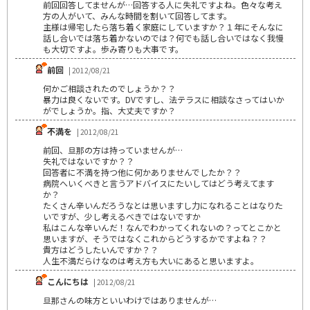
前回回答してませんが…回答する人に失礼ですよね。色々な考え
方の人がいて、みんな時間を割いて回答してます。
主様は帰宅したら落ち着く家庭にしていますか？１年にそんなに
話し合いでは落ち着かないのでは？何でも話し合いではなく我慢
も大切ですよ。歩み寄りも大事です。
前回
| 2012/08/21
何かご相談されたのでしょうか？？
暴力は良くないです。DVですし、法テラスに相談なさってはいか
がでしょうか。指、大丈夫ですか？
不満を
| 2012/08/21
前回、旦那の方は持っていませんが…
失礼ではないですか？？
回答者に不満を持つ他に何かありませんでしたか？？
病院へいくべきと言うアドバイスにたいしてはどう考えてます
か？
たくさん辛いんだろうなとは思いますし力になれることはなりた
いですが、少し考えるべきではないですか
私はこんな辛いんだ！なんでわかってくれないの？ってとこかと
思いますが、そうではなくこれからどうするかですよね？？
貴方はどうしたいんですか？？
人生不満だらけなのは考え方も大いにあると思いますよ。
こんにちは
| 2012/08/21
旦那さんの味方といいわけではありませんが…