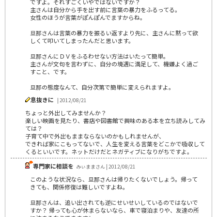
ですよ。それすごくいやではないですか？
主さんは自分から手を出す前に言葉の暴力をふるってる。
女性のほうが言葉がぽんぽんでますからね。
旦那さんは言葉の暴力を振るい返すより先に、主さんに黙って欲
しくて叩いてしまったんだと思います。
旦那さんにＤＶをふるわせない方法はいたって簡単。
主さんが文句を言わずに、自分の境遇に満足して、機嫌よく過ご
すこと、です。
旦那の態度なんて、自分次第で簡単に変えられますよ。
息抜きに
| 2012/08/21
ちょっと外出してみませんか？
楽しい映画を見たり、書店や図書館で興味のある本を立ち読みしてみ
ては？
子育て中で外出もままならないのかもしれませんが、
できれば家にこもってないで、人生を変える言葉をどこかで吸収して
くるといいです。ネットだけだとネガティブになりがちですよ。
専門家に相談を
みぃままさん | 2012/08/21
このような状況なら、旦那さんは帰りたくないでしょう。帰って
きても、関係修復は難しいですよね。
旦那さんは、追い出されても逆にせいせいしているのではないで
すか？ 帰っても心が休まらないなら、車で寝泊まりや、友達の所