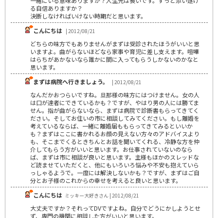
一緒にいる意味ありますか？人生先は長いです。ずっと添い遂げ
る自信ありますか？
決断しなければいけない時期だと思います。
こんにちは
| 2012/08/21
どちらの味方でもありませんがまずは受診されたほうがいいと思
いますよ。曲がらないほどなら家事や育児に差し支えます。喧嘩
はらちがあかないなら誰かに間に入ってもらうしかないのかなと
思います。
まずは病院へ行きましょう。
| 2012/08/21
なんだかおつらいですね。旦那様の味方にはつけません。女の人
は口が達者にできているかも？ですが、やはり男の人には勝てま
せん。指が曲がらないなら、まずは病院で診断書もらってきてく
ださい。そしてお住いの市に相談してみてください。もし離婚を
考えているならば、一緒に離婚届ももらってきてみるといいか
も？まずはここに書かれるお顔の見えない方々のアドバイスより
も、そこまでくるときちんとお話を聞いてくれる、冷静な方を仲
介してもらう方がいいと思います。お仕事されていないのなら
ば、まずは市に相談が良いと思います。主様もほかのスレッドな
ど読ませていただくと、他にもいろいろ悩みや不安も抱えていら
っしゃるようで。一度には解決しないかも？ですが、まずはご自
分とお子様のこれからの幸せを考えると良いと思います。
こんにちは
ミッキー大好きさん | 2012/08/21
大丈夫ですか？それってDVですよね。自分でどうにかしようとせ
ず、専門の機関に相談した方がいいと思います。