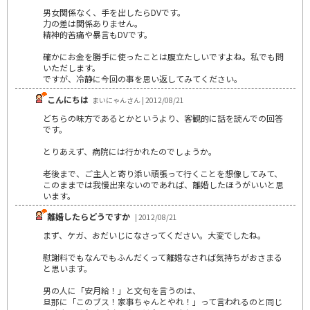
男女関係なく、手を出したらDVです。
力の差は関係ありません。
精神的苦痛や暴言もDVです。
確かにお金を勝手に使ったことは腹立たしいですよね。私でも問
いただします。
ですが、冷静に今回の事を思い返してみてください。
こんにちは
まいにゃんさん | 2012/08/21
どちらの味方であるとかというより、客観的に話を読んでの回答
です。
とりあえず、病院には行かれたのでしょうか。
老後まで、ご主人と寄り添い頑張って行くことを想像してみて、
このままでは我慢出来ないのであれば、離婚したほうがいいと思
います。
離婚したらどうですか
| 2012/08/21
まず、ケガ、おだいじになさってください。大変でしたね。
慰謝料でもなんでもふんだくって離婚なされば気持ちがおさまる
と思います。
男の人に「安月給！」と文句を言うのは、
旦那に「このブス！家事ちゃんとやれ！」って言われるのと同じ