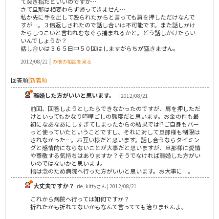
て突き指だといいのですが…
さて旦那は相変わらず帰ってきません…
私か先に手を出して殴られたからと言っても肩を押しただけなんで
すが…。３倍返しされたので話し合いは不可能です。また話しかけ
たらしつこいと言われむなぐら捕まれるかと。どう話しかけたらい
いんでしょうか？
話し合いは３６５日中５０回はしますがらちが空きません。
|
2012/08/21
の他の相談を見る
回答順
|
新着順
離婚した方がいいと思います。
| 2012/08/21
前回、回答しようとしたらできなかったのですが、肩を押しただ
けといってもかなり喧嘩ごしの態度だと思います。お金の件も最
初になあなあにしすぎてしまったからの結果では!?ご自身もパー
っと使っていたということですし、それに対して旦那様も制限は
されなかった…。お互い様だと思います。話し合うならタイミン
グと感情的にならないことが大事だと思いますが、旦那様に愛情
や尊敬する気持ちはありますか？そうでなければ離婚した方がい
いのではないかと思います。
指は念のため病院へ行った方がいいと思います。お大事に…。
大丈夫ですか？
rie_kittyさん | 2012/08/21
これから病院へ行っては如何ですか？
折れたかも折れてないかもなんて言ってても治りませんよ。