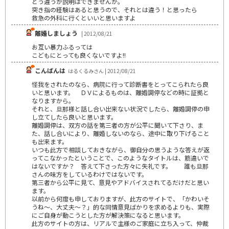
どう違うか説明はできませんが。
突き指の経験はあると思うので、それとは違う！と思ったら
救急の外科に行くといいと思いますよ
離婚しましょう
| 2012/08/21
お互い暴力ふるっては
こどもにとっても良くないですよ!!
こんばんは
はるくるみさん | 2012/08/21
怪我をされたのなら、病院に行って診断書をとってこられたら良
いと思います。 ＤＶによるものは、離婚調停などの時に証拠と
なりますから。
それと、旦那様と話し合い出来ない状況でしたら、離婚調停の申
し立てしたら良いと思います。
離婚調停は、双方の話を第三者の方が公平に聞いて下さり、ま
た、話し合いにより、離婚しないのなら、途中に取り下げること
も出来ます。
いつも此方で相談しておきながら、御自分の思うような答えが返
ってこなかったということで、このようなタイトルは、筋違いで
はないですか？ 答えて下さった方々に失礼です。 誰も旦那
さんの味方をしているわけではないです。
第三者から公平に見て、意見やアドバイスされてるだけだと思い
ます。
以前から何度も申しておりますが、此方のサイトで、「かわいそ
うね～、大丈夫～？」的な同情意見ばかりを求めるよりも、実際
にご自身が動こうとした方が解決策になると思います。
此方のサイトの方は、リアルで主様のご家庭に立ち入って、仲裁