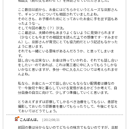
相談文（前の文もあわせて）を拝読させていただきました。
ここ数日以前から、お金にはどちらかというとルーズな旦那さん
で、ギャンブルについても相談されていましたよね。
そのときも、お子様のためにとっておいたお金に手を出す話もあ
ったような…。
そして今回の暴力（？）沙汰。
ここ最近は、夫婦の仲もあまりよくないように見受けられます
（少なくとも今までの相談文を読んだ上での想像です…すみませ
ん）し、旦那さんが育児にとても協力的だという記述もなかった
ように思います。
それでも一緒にいる意味があるんだろうか、と思ってしまいま
す。
話し合いも出来ない、お金は持っていかれる、それでも話し合い
をしたい…のであれば、これは第三者に中に入ってもらうしかな
いかなと思いますが、多分…中に入る人については考えられませ
んよね。
私なら、お金にルーズで話し合いにもならない配偶者は嫌なの
で…今後何十年と暮らしていける覚悟があるかどうか考えて、自
分自身の自立に向けて、少しずつ準備していくと思います。
とりあえずまずは診察してしかるべき治療をしてもらい、患部を
撮影しておいたり診断書を書いてもらったりして、今後にそなえ
ておいてはどうでしょう。
こんばんは。
| 2012/08/21
前回の事は分からないのでどちらの味方でもないのですが、旦那