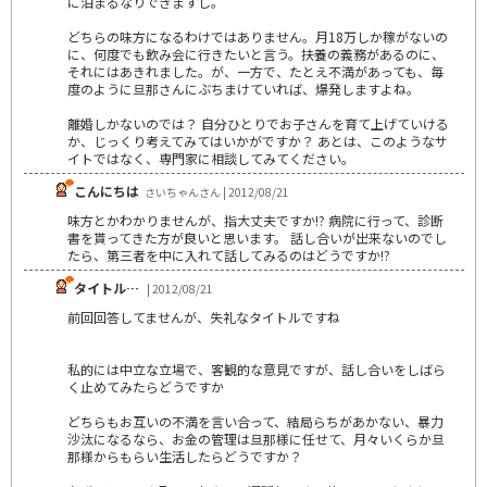
に泊まるなりできますし。
どちらの味方になるわけではありません。月18万しか稼がないの
に、何度でも飲み会に行きたいと言う。扶養の義務があるのに、
それにはあきれました。が、一方で、たとえ不満があっても、毎
度のように旦那さんにぶちまけていれば、爆発しますよね。
離婚しかないのでは？ 自分ひとりでお子さんを育て上げていける
か、じっくり考えてみてはいかがですか？ あとは、このようなサ
イトではなく、専門家に相談してみてください。
こんにちは
さいちゃんさん | 2012/08/21
味方とかわかりませんが、指大丈夫ですか!? 病院に行って、診断
書を貰ってきた方が良いと思います。 話し合いが出来ないのでし
たら、第三者を中に入れて話してみるのはどうですか!?
タイトル…
| 2012/08/21
前回回答してませんが、失礼なタイトルですね
私的には中立な立場で、客観的な意見ですが、話し合いをしばら
く止めてみたらどうですか
どちらもお互いの不満を言い合って、結局らちがあかない、暴力
沙汰になるなら、お金の管理は旦那様に任せて、月々いくらか旦
那様からもらい生活したらどうですか？