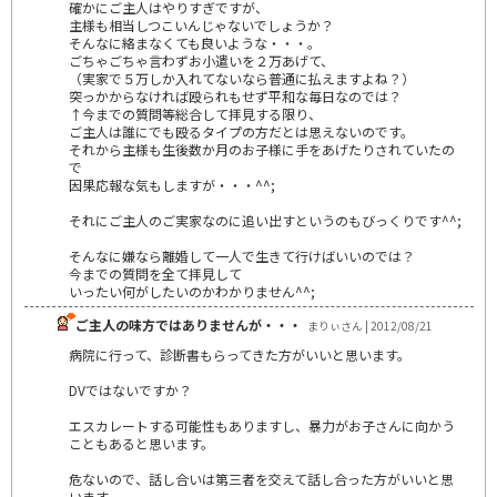
確かにご主人はやりすぎですが、
主様も相当しつこいんじゃないでしょうか？
そんなに絡まなくても良いような・・・。
ごちゃごちゃ言わずお小遣いを２万あげて、
（実家で５万しか入れてないなら普通に払えますよね？）
突っかからなければ殴られもせず平和な毎日なのでは？
↑今までの質問等総合して拝見する限り、
ご主人は誰にでも殴るタイプの方だとは思えないのです。
それから主様も生後数か月のお子様に手をあげたりされていたの
で
因果応報な気もしますが・・・^^;
それにご主人のご実家なのに追い出すというのもびっくりです^^;
そんなに嫌なら離婚して一人で生きて行けばいいのでは？
今までの質問を全て拝見して
いったい何がしたいのかわかりません^^;
ご主人の味方ではありませんが・・・
まりぃさん | 2012/08/21
病院に行って、診断書もらってきた方がいいと思います。
DVではないですか？
エスカレートする可能性もありますし、暴力がお子さんに向かう
こともあると思います。
危ないので、話し合いは第三者を交えて話し合った方がいいと思
います。