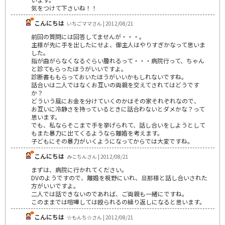
気をつけて下さいね！！
こんにちは
いちごママさん | 2012/08/21
前回の質問には回答してませんが・・・。
主様が先に手を出したにせよ、御主人はやりすぎかなって思いま
した。
指が曲がらなくなるぐらい腫れるって・・・病院行って、ちゃん
と診てもらったほうがいいですよ。
診断書ももらっておいたほうがいいかもしれないですね。
話合いは二人ではなくお互いの両親を交えてされてはどうです
か？
どういう風にお金を分けていくのかはその家それぞれなので、
お互いに冷静さを持っているときに話合わないとダメかな？って
思います。
でも、私ならそこまで手を挙げられて、話し合いをしようとして
もまた暴力に出てくるようなら離婚を考えます。
子どもにその暴力がいくようになってからでは大変ですね。
こんにちは
みこちんさん | 2012/08/21
まずは、病院に行かれてください。
DVのようですので、離婚を視野にいれ、旦那様と話し合いされた
方がいいですよ。
二人では話できないのであれば、ご両親も一緒にですね。
このままでは喧嘩しては殴られるの繰り返しになると思います。
こんにちは
☆もんち☆さん | 2012/08/21