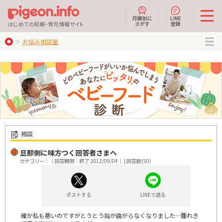
月齢別に
LINE
さがす
登録
はじめての妊娠・育児情報サイト
お悩み相談室
MENU
相談
旦那側に味方つく回答者さまへ
カテゴリー：｜回答期限：終了 2012/09/04｜ | 回答数(50)
ポストする
LINEで送る
確か私も悪いのですがとうとう指が曲がらなくなりました…腫れき