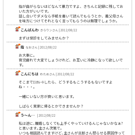
指が曲がらないほどなんて暴力ですよ、きちんと記録に残してお
いた方がいいです。
話し合いでダメなら手紙を書いて読んでもらうとか、義父母さん
を味方につけてそれとなく言ってもらうのは無理でしょうか。
こんばんわ
きらりンさん | 2012/08/22
まずは受診をしてみませんか？
指
なおさん | 2012/08/22
お大事に。
育児疲れで大変でしょうけれど、お互いに冷静になって欲しいで
す。
こんにちは
わためさん | 2012/08/22
そこまでｴｽｶﾚｰﾄしたら、どうするもこうするもないですよ
ね・・・。
一緒にいない方が良いと思います。
しばらく実家に帰るとかできませんか？
う～ん…
| 2012/08/22
私は逆に､離婚しなくても上手くやっていけるんじゃないかなぁ?
と思います｡主さん次第で｡
いつも相談読んでますけど､主さんが旦那さん怒らせる原因作って