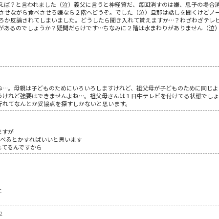
えば？と言われました（泣）義父に言うと神経質だ、毎回消すのは嫌、息子の場合
させながら食べさせろ嫌なら２階へどうぞ。でした（泣）旦那は話しを聞くけどノ
ろか反論されてしまいました。どうしたら聞き入れて貰えますか…？わざわざテレ
があるのでしょうか？疑問だらけです…ちなみに２階は水まわりがありません（泣
ね…。母親は子どものためにいろいろしますけれど、祖父母が子どものために同じよ
うけれど強要はできませんよね…。祖父母さんは１日中テレビを付けてる状態でし
折れてなんとか妥協点を探すしかないと思います。
ますが
食べるとかすればいいと思います
れてるんですから
と
2