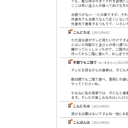
でも、義父母は今までそれを習慣とし
ここは若い主さんが譲ってあげる方
水周りがない･･･との事ですが、
外食先でも水周りなんて近くにないで
外食先で食事するつもりで、いろい
こんにちは
| 2012/09/02
ただ自分達がテレビ見たいだけです
とはいえ同居だと主さんの思い通り
嫌がってらっしゃったので、二階のほ
作ってから二階に運んで、おしぼり
手間でも二階で
みぃままさん | 2012/09
テレビを見ながらの食事は、子ども
数日間でも二階で食べ、普段との違
やってくださいね。
ちなみに私の実家では、子どもと食
ます。テレビが楽しみなのはいいけ
こんにちは
| 2012/09/02
見せる必要はないですよね…他にお
こんばんは
| 2012/09/02