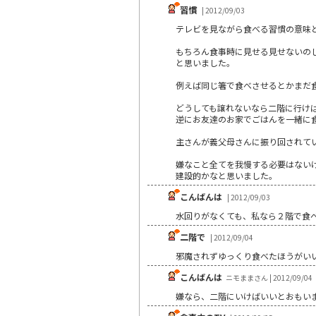
習慣
| 2012/09/03
テレビを見ながら食べる習慣の意味
もちろん食事時に見せる見せないの
と思いました。
例えば同じ箸で食べさせるとかまだ
どうしても譲れないなら二階に行け
逆にお友達のお家でごはんを一緒に
主さんが義父母さんに振り回されて
嫌なこと全てを我慢する必要はない
建設的かなと思いました。
こんばんは
| 2012/09/03
水回りがなくても、私なら２階で食
二階で
| 2012/09/04
邪魔されずゆっくり食べたほうがい
こんばんは
ニモままさん | 2012/09/04
嫌なら、二階にいけばいいとおもい