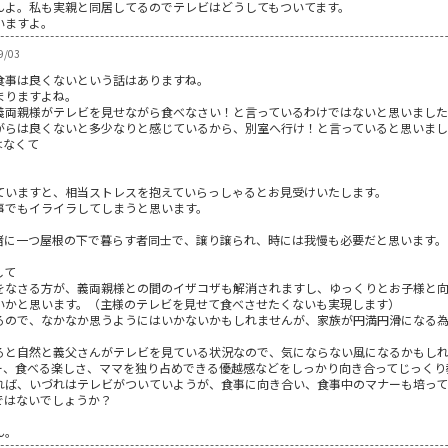
んよ。私も実親と同居してるのでテレビはどうしてもついてます。
いますよ。
9/03
食事は良くないという話はありますね。
まりますよね。
義両親様がテレビを見せながら食べなさい！と言っているわけではないと思いまし
がらは良くないと多少なりと感じているから、別室へ行け！と言っていると思いま
はなくて
ていますと、相当ストレスを抱えていらっしゃるとお見受けいたします。
事でもイライラしてしまうと思います。
緒に一つ屋根の下で暮らす者同士で、譲り譲られ、時には我慢も必要だと思います。
して
をなさる方が、義両親様との間のイザコザも解消されますし、ゆっくりとお子様と
いかと思います。（主様のテレビを見せて食べさせたくないも実現します）
るので、なかなか思うようにはいかないかもしれませんが、家族が円満円滑になる
ると自然と義父さんがテレビを見ている状況なので、気にならない風になるかもし
ー、食べる楽しさ、ママを独り占めできる優越感などをしっかり向き合ってじっくり
れば、いづれはテレビがついていようが、食事に向き合い、食事中のマナーも培っ
ではないでしょうか？
ん。