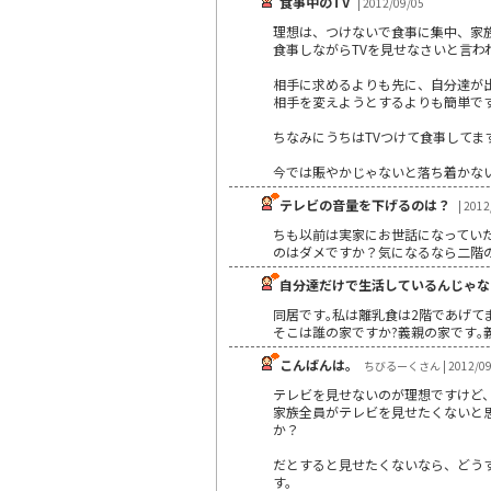
食事中のTV
| 2012/09/05
理想は、つけないで食事に集中、家
食事しながらTVを見せなさいと言わ
相手に求めるよりも先に、自分達が
相手を変えようとするよりも簡単で
ちなみにうちはTVつけて食事して
今では賑やかじゃないと落ち着かな
テレビの音量を下げるのは？
| 2012
ちも以前は実家にお世話になってい
のはダメですか？気になるなら二階
自分達だけで生活しているんじゃな
同居です｡私は離乳食は2階であげて
そこは誰の家ですか?義親の家です｡義
こんばんは。
ちびるーくさん | 2012/09
テレビを見せないのが理想ですけど
家族全員がテレビを見せたくないと
か？
だとすると見せたくないなら、どう
す。