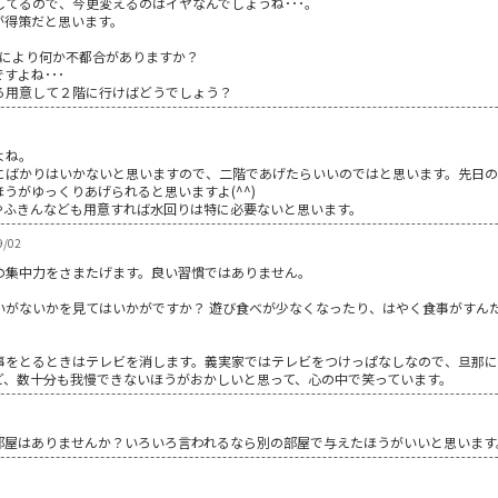
てるので、今更変えるのはイヤなんでしょうね･･･。
が得策だと思います。
それにより何か不都合がありますか？
すよね･･･
ろ用意して２階に行けばどうでしょう？
よね。
にばかりはいかないと思いますので、二階であげたらいいのではと思います。先日
うがゆっくりあげられると思いますよ(^^)
やふきんなども用意すれば水回りは特に必要ないと思います。
/02
の集中力をさまたげます。良い習慣ではありません。
いがないかを見てはいかがですか？ 遊び食べが少なくなったり、はやく食事がすん
事をとるときはテレビを消します。義実家ではテレビをつけっぱなしなので、旦那に
ど、数十分も我慢できないほうがおかしいと思って、心の中で笑っています。
部屋はありませんか？いろいろ言われるなら別の部屋で与えたほうがいいと思います