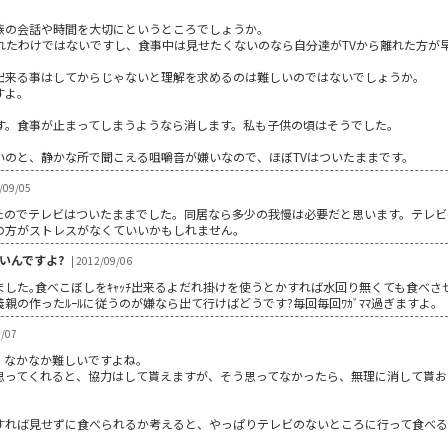
族の会話や時間を大切にというところでしょうか。
れたわけではないですし、食事中は見せたくないのなら自分達がTVから離れた方が
出来る事はしてからじゃないと理解を求めるのは難しいのではないでしょうか。
すよ。
ます。食事が止まってしまうようなら消します。私も子供の頃はそうでした。
いのと、静かな所で聞こえる咀嚼音が嫌いなので、ほぼTVはついたままです。
/09/05
たのでテレビはついたままでした。同居なら多少の我慢は必要だと思います。テレビ
の方がストレスがなくていいかもしれません。
いんですよ?
| 2012/09/06
ました｡食べこぼしをｷｬｯﾁ出来るよだれ掛けを使うとかすれば水回り無くても食べさ
親の作ったﾙｰﾙに従うのが嫌なら出て行けばどうです?毎回毎回ﾜｶﾞﾏﾏ過ぎますよ｡
/07
、なかなか難しいですよね。
思ってくれると、協力はして貰えますが、そう思ってなかったら、無理に消して貰お
すれば見せずに食べられるか考えると、やっぱりテレビのないところに行って食べ