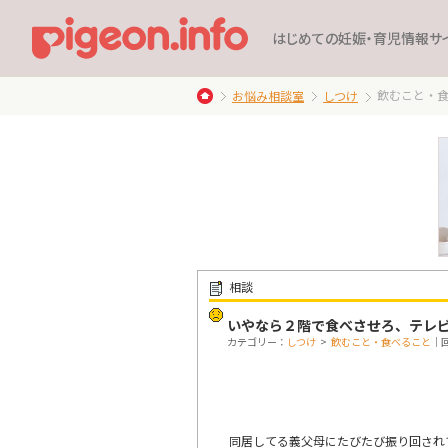
はじめての妊娠・育児情報サ
飲むこと・
お悩み相談室
しつけ
相談
いやなら２階で食べさせろ、テレ
カテゴリー：
しつけ
>
飲むこと・食べること
｜回
同居してる義父母にたびたび振り回され