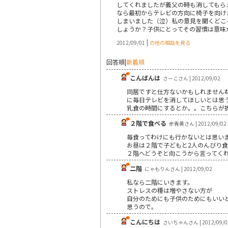
してくれましたが義父の時も消してもら
なら最初からテレビの方向に椅子を向け
しまいました（泣）私の意見を聞くどこ
しょうか？子供にとってその習慣は意味
|
2012/09/01
の他の相談を見る
回答順
|
新着順
こんばんは
さーこさん | 2012/09/02
同居ですと仕方ないかもしれません
に毎日テレビを消してほしいとは思
乳食の時間にするとか。。こちらが
２階で食べる
赤青黄さん | 2012/09/02
毎食ってわけにも行かないとは思い
お昼は２階で子どもと2人のんびり
２階へどうぞと向こうから言ってく
二階
にゃもりんさん | 2012/09/02
私なら二階にいきます。
ストレスの種は増やさない方が
自分のためにも子供のためにもいい
思うので。
こんにちは
さいちゃんさん | 2012/09/0