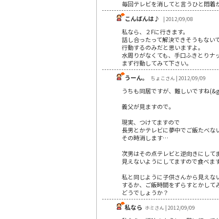
毎回テレビを消してと言うひと悶着
こんばんは♪
| 2012/09/08
私なら、２Fに行きます。
話し合ったって解決できそうもない
行動するのみだと思いますよ。
水周りがなくても、手口ふきとりナ
まず行動してみて下さい。
うーん。
ちょこさん | 2012/09/09
うちも同居ですが、難しいですね(&gt;_
義父が見ますので。
現実、つけてますので
長男とかテレビに夢中でご飯たべな
その時消します…
次男はその点テレビと逆向きにして
見えないようにしてますので食べま
私と同じように子供さんから見えな
するか、ご飯時間をずらすとかして
どうでしょうか？
私なら
ホミさん | 2012/09/09