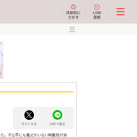
月齢別に
LINE
さがす
登録
MENU
ポストする
LINEで送る
した。不公平にも義父がいない時義母が消