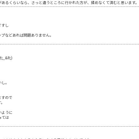
があるくらいなら、さっと違うところに行かれた方が、揉めなくて済むと思います。
ですし
ップなどあれば問題ありません。
&lt;)
いし。
ますので
す。
いように
みては