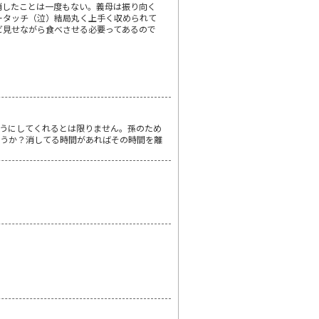
消したことは一度もない。義母は振り向く
ータッチ（泣）結局丸く上手く収められて
ビ見せながら食べさせる必要ってあるので
）
うにしてくれるとは限りません。孫のため
ょうか？消してる時間があればその時間を離