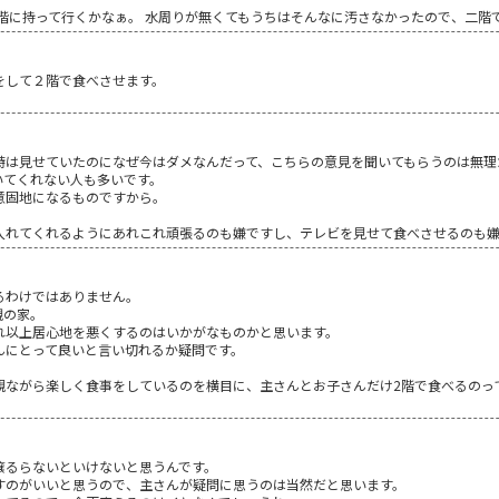
階に持って行くかなぁ。 水周りが無くてもうちはそんなに汚さなかったので、二階
をして２階で食べさせます。
。
時は見せていたのになぜ今はダメなんだって、こちらの意見を聞いてもらうのは無理
いてくれない人も多いです。
意固地になるものですから。
入れてくれるようにあれこれ頑張るのも嫌ですし、テレビを見せて食べさせるのも
るわけではありません。
親の家。
れ以上居心地を悪くするのはいかがなものかと思います。
んにとって良いと言い切れるか疑問です。
観ながら楽しく食事をしているのを横目に、主さんとお子さんだけ2階で食べるのっ
譲るらないといけないと思うんです。
すのがいいと思うので、主さんが疑問に思うのは当然だと思います。