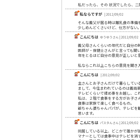
私だったら、その 状況でしたら、二
私ならですが
| 2012/09/02
そんな義父が居る時は離乳食の準備
少しめんどくさいけど、仕方がない
こんにちは
ゆうゆうさん | 2012/09/02
義父母さんくらいの年代だと自分の
医師が・保健士さんがと言っても聞
年をとるほど自分の意見が正しいと
私ならこれ以上こちらの意見を聞き
こんにちは
| 2012/09/02
主さんとお子さんだけで暮らしてい
まして、今住まわれているのは義両
テレビくらいで揉め事をお越し、こ
私は、２階で食事をする方がお子さ
食事は家族で楽しく食べるもの。
爺ちゃん婆ちゃんパパが、テレビを
思います。
こんにちは
パスタんさん | 2012/09/02
同居している以上、どこかで誰かが
マナーとしては食事中はテレビを消