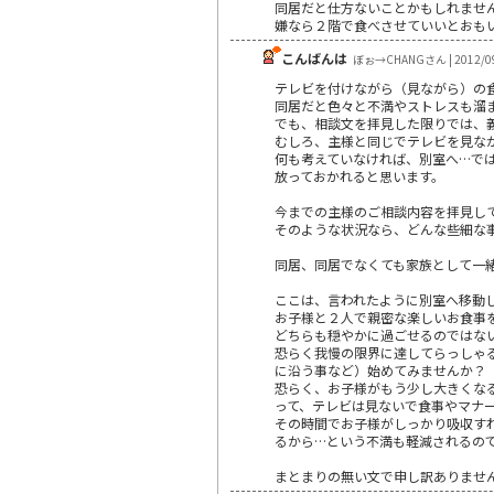
同居だと仕方ないことかもしれませ
嫌なら２階で食べさせていいとおも
こんばんは
ぼぉ→CHANGさん | 2012/0
テレビを付けながら（見ながら）の
同居だと色々と不満やストレスも溜
でも、相談文を拝見した限りでは、
むしろ、主様と同じでテレビを見な
何も考えていなければ、別室へ…で
放っておかれると思います。
今までの主様のご相談内容を拝見し
そのような状況なら、どんな些細な
同居、同居でなくても家族として一
ここは、言われたように別室へ移動
お子様と２人で親密な楽しいお食事
どちらも穏やかに過ごせるのではな
恐らく我慢の限界に達してらっしゃ
に沿う事など）始めてみませんか？
恐らく、お子様がもう少し大きくな
って、テレビは見ないで食事やマナ
その時間でお子様がしっかり吸収す
るから…という不満も軽減されるの
まとまりの無い文で申し訳ありませ