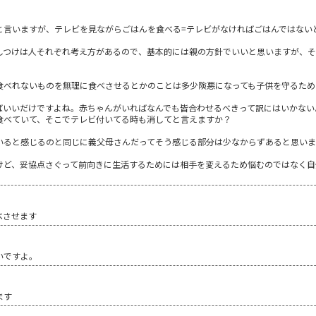
と言いますが、テレビを見ながらごはんを食べる=テレビがなければごはんではない
しつけは人それぞれ考え方があるので、基本的には親の方針でいいと思いますが、
食べれないものを無理に食べさせるとかのことは多少険悪になっても子供を守るため
ばいいだけですよね。赤ちゃんがいればなんでも皆合わせるべきって訳にはいかない
食べていて、そこでテレビ付いてる時も消してと言えますか？
いると感じるのと同じに義父母さんだってそう感じる部分は少なからずあると思いま
けど、妥協点さぐって前向きに生活するためには相手を変えるため悩むのではなく自
べさせます
いですよ。
ます