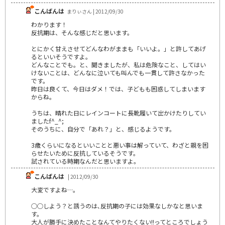
こんばんは
まりぃさん | 2012/09/30
わかります！
反抗期は、そんな感じだと思います。
とにかく甘えさせてどんなわがままも「いいよ。」と許してあげ
るといいそうですよ。
どんなことでも。と、聞きましたが、私は危険なこと、してはい
けないことは、どんなに泣いても叫んでも一貫して許さなかった
です。
昨日は良くて、今日はダメ！では、子どもも困惑してしまいます
からね。
うちは、晴れた日にレインコートに長靴履いて出かけたりしてい
ましたf^_^;
そのうちに、自分で「あれ？」と、感じるようです。
3歳くらいになるといいことと悪い事は解っていて、わざと親を困
らせたいために反抗しているそうです。
試されている時期なんだと思いますよ。
こんばんは
| 2012/09/30
大変ですよね…。
○○しよう？と誘うのは､反抗期の子には効果なしかなと思いま
す。
大人が勝手に決めたことなんてやりたくない!!ってところでしょう