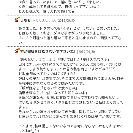
は良く言って、たまには一緒に磨いたりしてました。
立派に成長してる証なので、自信もって下さいね♪
どんと構えて、受け入れてあげて★
うちも
ハルルリルルさん | 2012/09/30
ありました。何を言っても｢イヤ」とか｢しない」と言いました。
しばらく放っておき、ダメな事はがっつり叱りました。
２、３ケ月経つと落ち着いて来ると思いますので、頑張って下さ
い。
ﾏﾏが完璧を目指さないで下さいね!
| 2012/09/30
｢怒らないようにしよう｣｢叩いてはﾀﾞﾒ｣｢受け入れなきゃ｣
自分にﾌﾟﾚｯｼｬｰかけ過ぎてませんか?そう思えば思う程､ﾄﾞﾂﾎﾞには
まってしまう気がします｡とか言う私も同じですけどね(*^^*)
1回､全部放っておくのはﾀﾞﾒですか?
ｳﾁは女の子だし5歳ですが､そこまでの反抗期はありませんが､自分
が相手にされなくなるのは嫌みたいです｡
ご飯が嫌なら､｢じゃﾏﾏだけ食べるね｣
歯磨き嫌なら､｢虫歯になっても知らないよ｣
お風呂が嫌なら､｢明日､保育園で臭いって言われても知らないよ｣
泣いたら泣かせておく｡｢泣き止むまで話しない｣と私はよく言って
ます｡
それからﾏﾏのほっぺを叩いてきた事に関してはﾏﾏも叩いても良い
と思いますよ?何がどう転んでも親を叩く行為は子供が悪いです｡
っとまぁ､私は優しくないﾏﾏなので参考にならないかもしれません
けどね(^_^;)