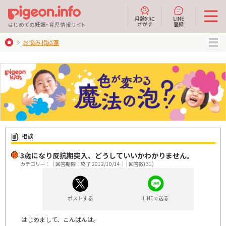
月齢別に
LINE
さがす
登録
はじめての妊娠・育児情報サイト
お悩み相談室
MENU
相談
3歳になり反抗期突入、どうしていいかわかりません。
カテゴリー：｜回答期限：終了 2012/10/14｜ | 回答数(31)
ポストする
LINEで送る
はじめまして、こんばんは。