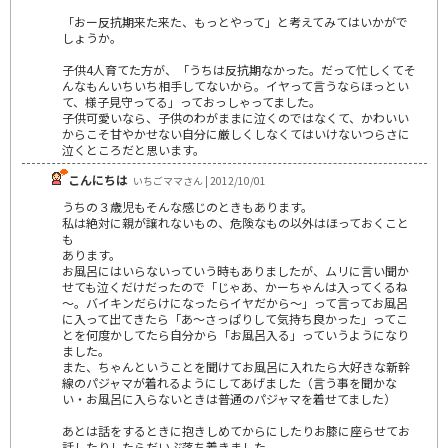
「おー反抗期来た来た、もっとやって」と考えてみてはいかがで
しょうか。
子供4人育てた方が、「うちは反抗期なかった。だって忙しくてそ
んなもんいちいち相手してないから。イヤって言うならほっとい
て、様子見守ってる」っておっしゃってました。
子供可愛いなら、子供のわがままに泣くのではなくて、かわいい
からこそ甘やかせない自分に厳しくしなくてはいけないつらさに
泣くところだと思います。
こんにちは
いちごママさん | 2012/10/01
うちの３歳児もそんな感じのときもあります。
私は絶対に親が譲れないもの、危険なもの以外はほっておくこと
も
あります。
お風呂にはいらないっていう時もありましたが、ムリに言い聞か
せても泣くだけだったので「じゃあ、かーちゃんは入ってくるね
～。バイキンだらけになったらイヤだから～」って言ってお風呂
に入って出てきたら「あ～さっぱりして気持ち良かった」ってこ
とを何度かしてたら自分から「お風呂入る」っていうようになり
ました。
また、ちゃんということを聞けてお風呂に入れたら大好きな新幹
線のパジャマが着れるようにしてあげました（言う事を聞かな
い・お風呂に入らないときは普通のパジャマを着せてました）
あとは話をするときに抱きしめてからにしたりお膝に座らせてお
話したりしたらだいぶ落ち着きました。