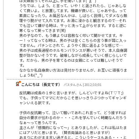
は夫婦揃ってそれ以上に手を焼いてます(´д｀)
うちでは、しよう。と言って、いや！と返されたら、じゃあしな
くて良いよ。と放置してます。機嫌が良いと、じゃあやる。って
素直になったり。お風呂なんかは、しばらく説得してダメなら無
理やり脱がせて入れてます。お湯に浸かると観念するので…それ
でも泣いて嫌がる時は、サッと洗って上がらせます。すると逆に
寒くなって戻ってきます(笑)
男の子なので、もう娘よりは容赦なく叩いて聞かせてます。キ
ー！ってなってる時は、男の子は全くこちらの言う事が耳に入っ
てません。パチンとされて、ようやく我に返るような感じで…
男の子は成長過程のホルモンバランスが悪いそうで、本人自身調
整が効かないそうです。破壊しながら成長していく感じらしいで
す。だから、男の子を育てるのは女親にとっては難しいそうで
す。
なかなか私自身良い方法は見付かりませんが、お互いに頑張りま
しょうね(*_*)
こんにちは（長文です）
パスタんさん | 2012/10/01
反抗期は成長の１歩と言いますが、しんどいですよね(Ｔ▽Ｔ;)
でも、子供ってママにだからこそ思いっきりぶつかってギャンギ
ャンいえる訳です。
子供の反抗期って、泣いて騒いであれこれ言って、どう接すれば
自分の要求が伝わるのか・・・これを学んでいく時期なんだろう
なぁ～って思うんです。
主さんが「感情的になって～」とありましたが、これは私はたま
にはアリだと思います。（賛否両論あると思いますが）
あまりにわがまま言い過ぎると、こういうケースもある・・・と