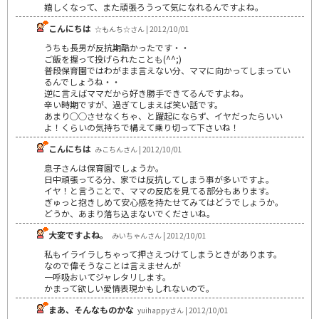
嬉しくなって、また頑張ろうって気になれるんですよね。
こんにちは
☆もんち☆さん | 2012/10/01
うちも長男が反抗期酷かったです・・
ご飯を握って投げられたことも(^^;)
普段保育園ではわがまま言えない分、ママに向かってしまってい
るんでしょうね・・
逆に言えばママだから好き勝手できてるんですよね。
辛い時期ですが、過ぎてしまえば笑い話です。
あまり○○させなくちゃ、と躍起にならず、イヤだったらいい
よ！くらいの気持ちで構えて乗り切って下さいね！
こんにちは
みこちんさん | 2012/10/01
息子さんは保育園でしょうか。
日中頑張ってる分、家では反抗してしまう事が多いですよ。
イヤ！と言うことで、ママの反応を見てる部分もあります。
ぎゅっと抱きしめて安心感を持たせてみてはどうでしょうか。
どうか、あまり落ち込まないでくださいね。
大変ですよね。
みいちゃんさん | 2012/10/01
私もイライラしちゃって押さえつけてしまうときがあります。
なので偉そうなことは言えませんが
一呼吸おいてジャレタリします。
かまって欲しい愛情表現かもしれないので。
まあ、そんなものかな
yuihappyさん | 2012/10/01