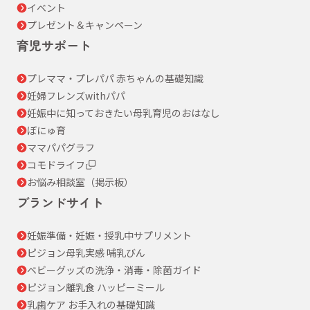
イベント
プレゼント＆キャンペーン
育児サポート
プレママ・プレパパ 赤ちゃんの基礎知識
妊婦フレンズwithパパ
妊娠中に知っておきたい母乳育児のおはなし
ぼにゅ育
ママパパグラフ
コモドライフ
お悩み相談室（掲示板）
ブランドサイト
妊娠準備・妊娠・授乳中サプリメント
ピジョン母乳実感 哺乳びん
ベビーグッズの洗浄・消毒・除菌ガイド
ピジョン離乳食 ハッピーミール
乳歯ケア お手入れの基礎知識