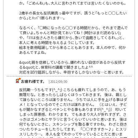
か。｢ごめんね｣も､大人に言わされてまでは言いたくないのかも。
2歳半の長女も反抗期真っ最中ですが、誘うと｢もっと○○したい
から｣とｷｯﾊﾟﾘ断られます…。
なるべく、｢○時になったら○○する時間だから、それまで遊んで
て良いよ｡ちゃんと時計見ておいてね！(時計はまだ読めない)｣
や、｢ﾏﾏは虫さんきたら嫌だから､急いで歯磨きしてくるわ｡｣と、
本人に考える時間を与えるようにしています。
絵本を数冊暗誦してから来ることもあります。本人の中で、何か
あるんですよね。
&quot;親を信頼しているから､嫌われない自信があるから反抗す
る&quot;と､保育科の講義で聞きましたよ^^
対応を試行錯誤しながら、辛抱するしかないかな…と思います。
お疲れ様です。
| 2012/09/30
反抗期…うちもです(^_^;) こちらも疲れてしまうので、あ、もう
無理だな。と思ったらしばらくほうっておきます。 後は、親とし
て譲らないところは譲りません。 うちでは人に手を上げる事はダ
メ！となっているのでそこだけは譲れません。 （とはいえ、子ど
もが聞かなすぎるとペチンとやる事もありますが(^_^;)） 叩いて
しまった罪悪感、わかります。 でもあまり大人が折れすぎず、さ
っきはゴメンねとサラリと言うくらいでいいかと思います。 後は
何でもないときに、スキンシップを取る事ですかね。 わざと抱き
ついたりチューをしたりしてます。 「○○すきすき～♪」とスリ
スリしたり…。 本人も全てわかってやっていることだと思いま