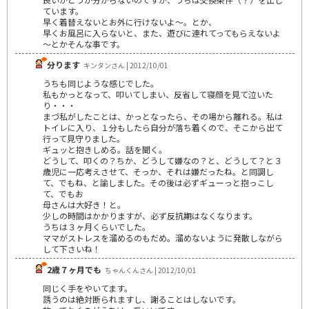
ています。
早く着替えないとお外に行けないよ～。とか、
早くお風呂に入らないと、また、遊びに連れてってもらえないよ
～とかそんな事です。
分ります
キンタンさん | 2012/10/01
うちも同じような感じでした。
私もかっとなって、叩いてしまい、反省して寝顔を見て泣いた
り・・・
まづ私がしたことは、かっとなったら、その場から離れる。私は
トイレに入り、１分もしたら自分が落ち着くので、そこから出て
行って見守りました。
ギュッと抱きしめる。話を聞く。
どうして、叩くの？ちか、どうして嫌なの？と、どうして？と３
歳児に一応考えさせて、そっか、それは嫌だったね。と同調し
て、でもね、と諭しました。その後は必ずギューっと抱っこし
て、でもお
母さんは大好き！と。
少しの時間はかかりますが、必ず反抗期はなくなります。
うちは３ヶ月くらいでした。
ママがストレスを溜めるのもだめ。溜めないように発散しながら
して下さいね！
2歳７ヶ月でも
ちゃんくんさん | 2012/10/01
同じく手をやいてます。
誘うのは絶対断られますし、謝ることはしないです。