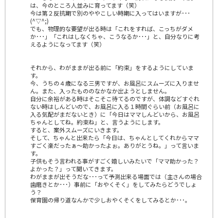
は、今のところ人並みに育ってます（笑）
今は第２反抗期で別のややこしい時期に入ってはいますが･･･
(^▽^;)
でも、物理的な要望が出る時は「これをすれば、こっちがダメ
か･･･」「これはしなくちゃ、こうなるか･･･」と、自分なりに考
えるようになってます（笑）
それから、わがままが出る前に「約束」をするようにしていま
す。
今、うちの４歳になる三男ですが、お風呂にスムーズに入りませ
ん。また、入ったもののなかなか出ようとしません。
自分に余裕がある時はそこそこ待てるのですが、体調などすぐれ
ない時はしんどいので、お風呂に入る１時間ぐらい前（お風呂に
入る気配がまだないとき）に「今日はママしんどいから、お風呂
ちゃんとしてね。約束ね」と、言うようにします。
すると、案外スムーズにいきます。
そして、ちゃんと出来たら「今日は、ちゃんとしてくれからママ
すごく楽だったぁ～助かったよぉ。ありがとうね。」って言いま
す。
子供もそう言われる事がすごく嬉しいみたいで「ママ助かった？
よかった？」って聞いてきます。
わがままが出そうだな･･･って予測出来る場面では（主さんの場合
歯磨きとか･･･）事前に「おやくそく」をしてみたらどうでしょ
う？
保育園の帰り道なんかで少しおやくそくをしてみるとか･･･。