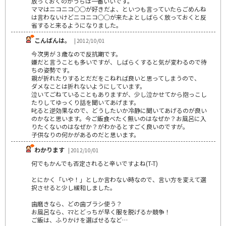
放っておくのがうちは一番いいです。
ママはニコニコ○○が好きだよ、といつも言っていたらごめんね
は言わないけどニコニコ○○が来たよとしばらく放っておくと反
省すると来るようになりました。
こんばんは。
| 2012/10/01
今次男が３歳なので反抗期です。
嫌だと言うことも多いですが、しばらくすると気が変わるので待
ちの姿勢です。
親が折れたりするとだだをこねれば良いと思ってしまうので、
ダメなことは折れないようにしています。
泣いてごねていることもありますが、少し泣かせてから抱っこし
たりしてゆっくり話を聞いてあげます。
叱ると逆効果なので、どうしたいか冷静に聞いてあげるのが良い
のかなと思います。今ご飯食べたく無いのはなぜか？お風呂に入
りたくないのはなぜか？がわかるとすごく良いのですが。
子供なりの何かがあるのだと思います。
わかります
| 2012/10/01
何でもかんでも否定されると辛いですよね(T-T)
とにかく「いや！」としか言わない時なので、言い方を変えて選
択させると少し緩和しました。
歯磨きなら、どの歯ブラシ使う？
お風呂なら、ﾏﾏとどっちが早く服を脱げるか競争！
ご飯は、ふりかけを選ばせるなど…