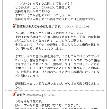
「しないの」ってオウム返ししてみますか？
とりあえず、したくないんだって反復して
気持ちを受け入れてあげる
まずは、そこから初めてはどうでしょうか。
気持ちを受け入れるのと行為を受け入れるのは別問題ですが。
反抗期はそんなものだと思います。
つうさん | 2012/10/01
うちは、３歳６ヶ月と１歳７ヶ月の息子２人います。
上の子の反抗期はだいぶ落ち着いてきましたが、下の子の反抗期
がどんどんひどくなってきて、同じような状況です。
全てにおいて、「イヤ」の連発し、気に入らないと癇癪を起した
り、叩いたり、噛みついたりします。
まずは、イヤと言う回数を減らすようにしてみてはどうですか？
たとえば、歯磨きの時は、「キッチンとリビングのどちらで歯磨
きをする？」と聞いたり、「食事は、フォークとはしと、どちら
で食べる？」「ごはんとおかずとどちらから食べる？」と聞いた
り、お風呂の時は、「どのおもちゃと持ってお風呂に行く？」な
どと聞いています。
反抗期は本当に大変だと思いますが、がんばって乗り切りましょ
うね。
大変だ
kogokogoさん | 2012/10/01
うちも今月３歳です。
段々、すんなり言う事を聞かなくなってきました。
良いかどうか分からないのですが、うちは交換条件（？）を出し