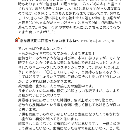
時もありますが…泣き疲れて眠った後に『ﾏﾏ､ごめんね』と言って
くれます｡ まだ３歳児には厳しいかな?と思いますが…大切な事な
ので私は､心を鬼にしてきちんと謝れるまでは怒ってます｡ 謝れた
ら『ﾏﾏ､きちんと悪い事をしたら謝れたり､嬉しい時に有り難うが
出来る○○ちゃんがだぁ～い好き～』と言って沢山､抱き締めたり
遊んでます｡ 今の所…ﾊﾟﾊﾟやﾏﾏ以外の人には､きちんと言えてるの
でまだ良いですがf^_^;
急な反抗期に戸惑っちゃいますよね～
れおごさん | 2012/09/30
でもやっぱりそんなもんです！
何もかもがイヤなわけですから、大変ですよね！
虐待されてるかのような泣き叫びは、本当に参りますが、そんな
時でもなんとか（そんな状態になる前にできればベスト）スキス
キしたりギュ～っをしたりスキンシップをして、親が「○○しよ
う」ではなく、「○○してほしいな～」と気持ちを伝えるように
してはどうでしょうか？同時に子供の気持ちも聞いてどうしたい
か、どうすれば良いのか聞きます。
親の態度、出かた、人との接し方の勉強中です。
うまくかわすのは本当に根気も冷静さもいる訳ですが、なにより
余裕がないとテンパリます。
用意等子供に掛かっていた時間は、倍以上考えての行動とか。
初めから反抗期だという事を念頭に優しく接してあげる方が良い
と思います。
子供も素直でいられない悲しい自分と素直になりたくてもなれな
い歯がゆい自分と戦ってると思います。
歯磨きもしたくないけど虫歯はイヤだと思いますよ。一緒に頑張
って退治したいな～。虫歯になったらママも悲しいな～。と、私