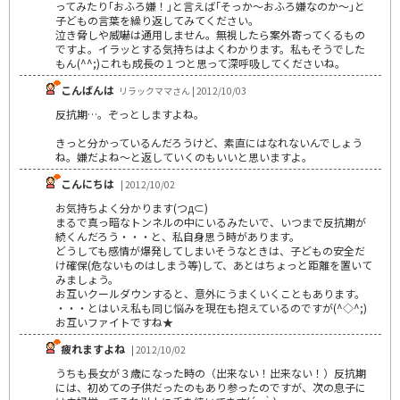
ってみたり｢おふろ嫌！｣と言えば｢そっか～おふろ嫌なのか～｣と
子どもの言葉を繰り返してみてください。
泣き脅しや威嚇は通用しません。無視したら案外寄ってくるもの
ですよ。イラッとする気持ちはよくわかります。私もそうでした
もん(^^;)これも成長の１つと思って深呼吸してくださいね。
こんばんは
リラックママさん | 2012/10/03
反抗期…。ぞっとしますよね。
きっと分かっているんだろうけど、素直にはなれないんでしょう
ね。嫌だよね～と返していくのもいいと思いますよ。
こんにちは
| 2012/10/02
お気持ちよく分かります(つд⊂)
まるで真っ暗なトンネルの中にいるみたいで、いつまで反抗期が
続くんだろう・・・と、私自身思う時があります。
どうしても感情が爆発してしまいそうなときは、子どもの安全だ
け確保(危ないものはしまう等)して、あとはちょっと距離を置いて
みましょう。
お互いクールダウンすると、意外にうまくいくこともあります。
・・・とはいえ私も同じ悩みを現在も抱えているのですが(^◇^;)
お互いファイトですね★
疲れますよね
| 2012/10/02
うちも長女が３歳になった時の（出来ない！出来ない！）反抗期
には、初めての子供だったのもあり参ったのですが、次の息子に