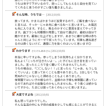
うちは年子で下がいるので、抱っこしてもらえると自分を見てい
てくれると思うのがすごい落ち着きましたよ。
そんな時、うちでは…
| 2012/10/01
放ってます。かまえばかまうほど反発するので、ご飯を食べない
と言えば、そっか…じゃあ先に食べるね～と言いますし、お風呂
も先に入ります。すると、焦るのかすぐに意見を変えてやってき
ます。歯ブラシも何種類か用意して自分で選ばせ、最初は自分で
磨かせます。最後に仕上げをしますが、あまりに嫌がる時は赤ち
ゃんと同じようにガーゼで拭ったりしています。何事も適当過ぎ
るのは良くないけど、適度に力を抜くのはいいと思います◎
わかります
さとけんあおさん | 2012/10/01
本当に辛いですよね。参ってしまうお気持ちよく分かります。
私もよく｢こっちが泣きたいよ…。｣と子どもに泣き言を言ってい
ました。言ったところで全く聞いてくれませんでしたが。
うちの場合は、｢○○しない！！｣と言ったら「じゃあ、もうしな
くていいよ」と放っておくことも度々ありました。1日しなくても
死ぬわけじゃないしと諦めることもよくありました。
保育園ではいい子の様なので、主様のお子様も保育園に通ってい
るのであればその反動なのかもしれませんね。そう長くは続かな
いですから、たまには放っておくのもいいと思いますよ。
大変ですよね
| 2012/10/01
私も怒ってばかりでした。
そんな生活の中にも子供の成長を少しでも感じることができると