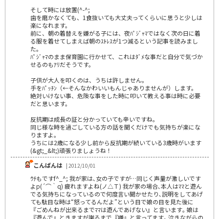
そして時には放置(^-^;
歯を磨かなくても、1食抜いても大丈夫ってくらいに思うと少しは
楽になれます。
前に、朝の着替えを嫌がる子には、夜ﾊﾟｼﾞｬﾏではなく次の日に着
る服を着せてしまえば朝のｽﾄﾚｽが1つ減るという記事を読みまし
た。
ﾊﾟｼﾞｬﾏのまま保育園に行かせて、これはﾀﾞﾒな事だと自分で気づか
せるのもｱﾘだそうです。
子供が大人を叩くのは、うちは許しません。
手をﾊﾟｯﾁﾝ（←そんなかわいいもんじゃありませんが）します。
絶対いけない事、危険な事をした時に叩いて教える事は時に必要
だと思います。
反抗期は成長の証と分かっていても辛いですね。
同じ様な時を過ごしている方の話を聞くだけでも気持ちが楽にな
りますよ。
うちには2歳になる少し前から反抗期が続いている3歳時がいます
(&gt;_&lt;)頑張りましょうね！
こんばんは
| 2012/10/01
ｳﾁもですf^_^; 我が家は､女の子ですが…同じく声量が激しいです
よp(´⌒｀q) 疲れますよね(ノ△Ｔ) 我が家の場合､本人はﾏﾏと遊ん
でる気持ちになっているので何度言い聞かせたり､説明をしてあげ
ても駄目な時は“怒ってるんだよ”という目で娘の目を見た後に
『ごめんねが出来るまでﾏﾏは遊んであげない』と言います｡ 娘は
『遊んで』ときますが謝るまで『嫌』と言ってます｡ 泣きながらの