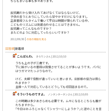
ちらもまいる事も多々あります。
反抗期だから受け入れてあげなくてはならないけど、
子供の言うとおりにしていたら甘やかすだけになりますし
正直普段フルタイムで働いて平日は時間が限られている中、
こどものリズムには到底合わせることはできません。
反抗期ってこんなものですか？
またどのように対応してったらいいですか？
|
2012/09/30
の他の相談を見る
回答順
|
新着順
こんばんわ。
きらりンさん | 2012/10/10
うちも上の子が三歳です。
下に妹がいるの普段は我慢させてることが多いようです。パパに
はワガママたっぷりなので。
けど、夫婦で役割が違っていいと思います。旦那様の協力は得ら
れますか？
主様一人で対応しているとどうしても切羽詰まるので。
そういうものですよ。
ノンタンタータンさん | 2012/10/05
この時期は多少あきらめも必要です。ムキになるとこちらも腹が
たちますから。
｢今日はおふろじゃなくてシャワーにしようか？｣と逆のことを言