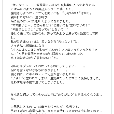
3歳になって、ここ数週間でいきなり反抗期に入ったようです。
ごはんたべよう！お風呂入ろう！と誘ったり、
歯磨きしようか？とか何を聞いても ”しないの！”ばかり。
親が折れないと、泣き叫び、
時に私のほっぺたを叩くようになりました。
”ママ痛いよー、ごめんねは？”と聞いても”言わないの！”
”仲直りしようよ”と言っても”しないの！”
優しく諭してもだめなら、怒ってみようと思っても効果なしで同
じ。
私が泣きまねすれば、笑いながら”言わない！”と。
さっき私も感情的になり
”オマエは人の痛みがわからないの？ママ痛いっていったるじゃ
ん！”と足を数回たたきながら怒鳴ってしまいました。
息子は泣きながら”言わない！”と。
叩いちゃダメだってわかってるのにしてしまい・・・。
何とも言えないきもちになりました・・。
寝る前に、ごめんね・・と何度か言いましたが
”いや！”と言われてしまい、逆効果だったと本当に後悔しました。
思わず息子の前で泣いてしまいました。
ちなみに何かしてもらったときに”ありがとう”も言えなくなりまし
た。
お風呂に入るのも、歯磨きも泣き叫び、嗚咽です。
男の子だから声量もあり、まるで虐待してるかのように泣くのでこ