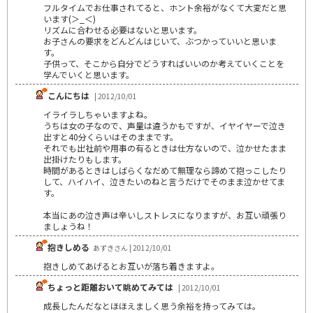
フルタイムでお仕事されてると、ホント余裕がなくて大変だと思
います(＞_＜)
リズムに合わせる必要はないと思います。
お子さんの要求をどんどんはじいて、ぶつかっていいと思いま
す。
子供って、そこから自分でどうすればいいのか考えていくことを
学んでいくと思います。
こんにちは
| 2012/10/01
イライラしちゃいますよね。
うちは女の子なので、声量は違うかもですが、イヤイヤーで泣き
出すと40分くらいはそのままです。
それでも出社前や用事の有るときは仕方ないので、泣かせたまま
出掛けたりもします。
時間があるときはしばらくなだめて無理なら諦めて抱っこしたり
して、ハイハイ、泣きたいのねと言うだけでそのまま泣かせてま
す。
本当にあの泣き声は辛いしストレスになりますが、お互い頑張り
ましょうね！
抱きしめる
あずきさん | 2012/10/01
抱きしめてあげるとお互いが落ち着きますよ。
ちょっと距離おいて眺めてみては
| 2012/10/01
成長したんだなとほほえましく思う余裕を持ってみては。