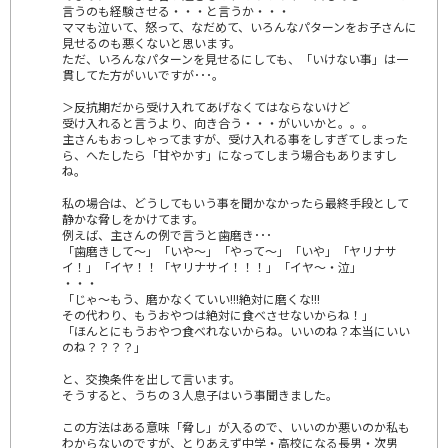
言うのも経験させる・・・と言うか・・・
ママも泣いて、怒って、なだめて、いろんなパターンをお子さんに
見せるのも悪くないと思います。
ただ、いろんなパターンを見せるにしても、「いけない事」は一
貫してた方がいいですが･･･。
＞反抗期だから受け入れてあげなくてはならないけど
受け入れると言うより、向き合う・・・がいいかと。。。
主さんもおっしゃってますが、受け入れる事をしすぎてしまった
ら、へたしたら「甘やかす」になってしまう場合もありますし
ね。
私の場合は、どうしてもいう事を聞かなかったら最終手段として
静かな脅しをかけてます。
例えば、主さんの例で言うと歯磨き･･･
「歯磨きして～」「いや～」「やって～」「いや」「ヤリナサ
イ！」「イヤ！！「ヤリナサイ！！！」「イヤ～・泣」
・・・
「じゃ～もう、磨かなくていい!!!絶対に磨くな!!!
その代わり、もうおやつは絶対に食べさせないからね！」
「ほんとにもうおやつ食べれないからね。いいのね？本当にいい
のね？？？？」
と、交換条件を出して言います。
そうすると、うちの３人息子はいう事聞きました。
この方法はある意味「脅し」が入るので、いいのか悪いのか私も
わからないのですが、とりあえず中学・高校になる長男・次男