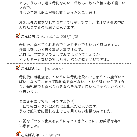
でも、うちの子達は母乳をめい一杯飲み、飲んだ後は必ず寝てい
たので、
うちの子達は飲んだ後は難しかったと思います。
お粥以外の物を少しずづ与えても良いですし、出汁やお粥の中に
入れたりするのも良いと思います。
こんにちは
みこちんさん | 2013/01/28
母乳後、食べてくれるのでしたらそれでもいいと思いますよ。
食事は楽しいと思う事が大事ですので。
品目は、野菜をプラスしてみてはどうでしょうか。
アレルギーもないのでしたら、パンがゆもいいですよ。
こんばんは。
| 2013/01/28
母乳後に離乳食を、というのは母乳を飲んでしまうとお腹がいっ
ぱいになってしまって離乳食を食べない、という理由からですか
ら、母乳後でも食べられるならそれでも良いんじゃないかなと私
も思います。
まだお粥だけでも十分ですよ(^-^)
一口でもゴックン出来れば上出来だと思います。
うちは離乳食に慣れるまで１ヶ月くらいお粥のみでした。
お粥をゴックン出来るようになってきたころに、野菜類を与えて
いきました。
こんばんは
| 2013/01/28