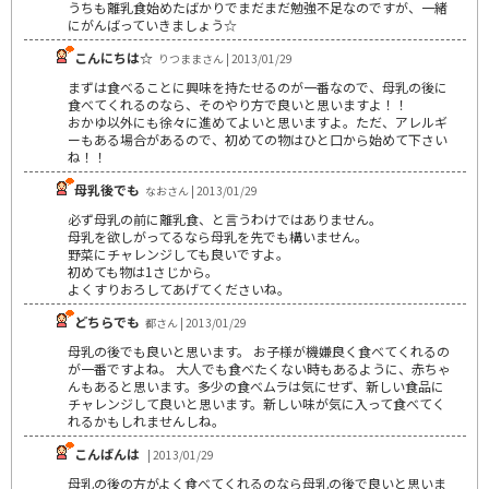
うちも離乳食始めたばかりでまだまだ勉強不足なのですが、一緒
にがんばっていきましょう☆
こんにちは☆
りつままさん | 2013/01/29
まずは食べることに興味を持たせるのが一番なので、母乳の後に
食べてくれるのなら、そのやり方で良いと思いますよ！！
おかゆ以外にも徐々に進めてよいと思いますよ。ただ、アレルギ
ーもある場合があるので、初めての物はひと口から始めて下さい
ね！！
母乳後でも
なおさん | 2013/01/29
必ず母乳の前に離乳食、と言うわけではありません。
母乳を欲しがってるなら母乳を先でも構いません。
野菜にチャレンジしても良いですよ。
初めても物は1さじから。
よくすりおろしてあげてくださいね。
どちらでも
都さん | 2013/01/29
母乳の後でも良いと思います。 お子様が機嫌良く食べてくれるの
が一番ですよね。 大人でも食べたくない時もあるように、赤ちゃ
んもあると思います。多少の食べムラは気にせず、新しい食品に
チャレンジして良いと思います。新しい味が気に入って食べてく
れるかもしれませんしね。
こんばんは
| 2013/01/29
母乳の後の方がよく食べてくれるのなら母乳の後で良いと思いま