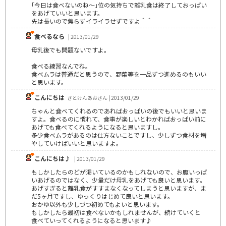
｢今日は食べないのね～｣位の気持ちで離乳食は終了しておっぱい
をあげていいと思います。
先は長いので焦らずイライラせずですよ＾＾
食べるなら
| 2013/01/29
母乳後でも問題ないですよ。
食べる練習なんでね。
食べムラは普通だと思うので、野菜等を一品ずつ進めるのもいい
と思います。
こんにちは
さとけんあおさん | 2013/01/29
ちゃんと食べてくれるのであればおっぱいの後でもいいと思いま
すよ。食べるのに慣れて、食事が楽しいとわかればおっぱい前に
あげても食べてくれるようになると思いますし。
多少食べムラがあるのは仕方ないことですし、少しずつ食材を増
やしていけばいいと思いますよ。
こんにちは♪
| 2013/01/29
もしかしたらのどが渇いているのかもしれないので、お腹いっぱ
いあげるのではなく、少量だけ母乳をあげても良いと思います。
あげすぎると離乳食がすすまなくなってしまうと思いますが、ま
だ5ヶ月ですし、ゆっくりはじめて良いと思います。
おかゆ以外も少しづつ初めてもよいと思います。
もしかしたら最初は食べないかもしれませんが、続けていくと
食べていってくれるようになると思います♪