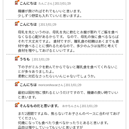
こんにちは
たんごさん | 2013/01/29
機嫌が良ければそれでもいいと思います。
少しずつ野菜も入れていいと思いますよ。
こんにちは
| 2013/01/29
母乳を先というのは、母乳を先に飲むとお腹が膨れてご飯を食べ
なくなる心配があるからです。 なので、母乳の後に食べるならば
それで大丈夫ですよ。 食材ですが、離乳食の初期はあくまでも食
材や食べることに慣れるためなので、多少のムラは当然と考えて
食材を増やしてあげるといいですよ。
うちも
| 2013/01/29
下の子がミルクを飲んでからでないと離乳食を食べてくれないこ
とが多々ありましたよ。
柔軟に対応なさったらいいんじゃないでしょうか。
こんにちは
moricorohouseさん | 2013/01/29
最初は固形物に慣れるというだけですので、機嫌の良い時でいい
と思います。
そんなものだと思います。
おかちんさん | 2013/01/29
まだ2週間ですよね、焦らないでお子さんのペースに合わせてあげ
てください。
何歳になっても食べたり食べなかったりとあると思います。
品目は増やしていってもいいと思いますが