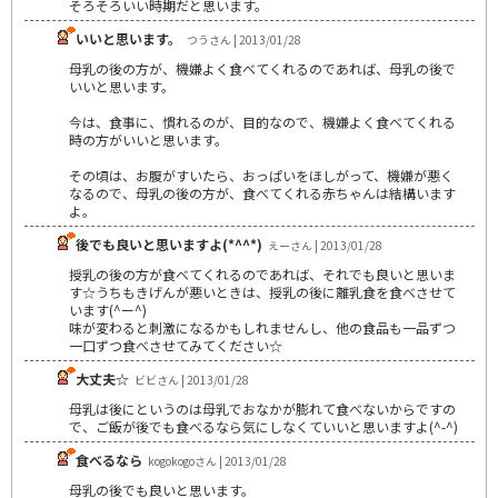
そろそろいい時期だと思います。
いいと思います。
つうさん | 2013/01/28
母乳の後の方が、機嫌よく食べてくれるのであれば、母乳の後で
いいと思います。
今は、食事に、慣れるのが、目的なので、機嫌よく食べてくれる
時の方がいいと思います。
その頃は、お腹がすいたら、おっぱいをほしがって、機嫌が悪く
なるので、母乳の後の方が、食べてくれる赤ちゃんは結構います
よ。
後でも良いと思いますよ(*^^*)
えーさん | 2013/01/28
授乳の後の方が食べてくれるのであれば、それでも良いと思いま
す☆うちもきげんが悪いときは、授乳の後に離乳食を食べさせて
います(^ー^)
味が変わると刺激になるかもしれませんし、他の食品も一品ずつ
一口ずつ食べさせてみてください☆
大丈夫☆
ビビさん | 2013/01/28
母乳は後にというのは母乳でおなかが膨れて食べないからですの
で、ご飯が後でも食べるなら気にしなくていいと思いますよ(^-^)
食べるなら
kogokogoさん | 2013/01/28
母乳の後でも良いと思います。