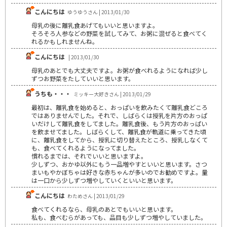
こんにちは
ゆうゆうさん | 2013/01/30
母乳の後に離乳食あげてもいいと思いますよ。
そろそろ人参などの野菜を試してみて、お粥に混ぜると食べてく
れるかもしれませんね。
こんにちは
| 2013/01/30
母乳のあとでも大丈夫ですよ。お粥が食べれるようになれば少し
ずつお野菜をたしていいと思います。
うちも・・・
ミッキー大好きさん | 2013/01/29
最初は、離乳食を始めると、おっぱいを飲みたくて離乳食どころ
ではありませんでした。それで、しばらくは授乳を片方のおっぱ
いだけして離乳食をしてました。離乳食後、もう片方のおっぱい
を飲ませてました。しばらくして、離乳食が軌道に乗ってきた頃
に、離乳食をしてから、授乳に切り替えたところ、授乳しなくて
も、食べてくれるようになってました。
慣れるまでは、それでいいと思いますよ。
少しずつ、おかゆ以外にもう一品増やすといいと思います。さつ
まいもやかぼちゃは好きな赤ちゃんが多いのでお勧めですよ。量
は一口から少しずつ増やしていくといいと思います。
こんにちは
わためさん | 2013/01/29
食べてくれるなら、母乳のあとでもいいと思います。
私も、食べむらがあっても、品目も少しずつ増やしていました。