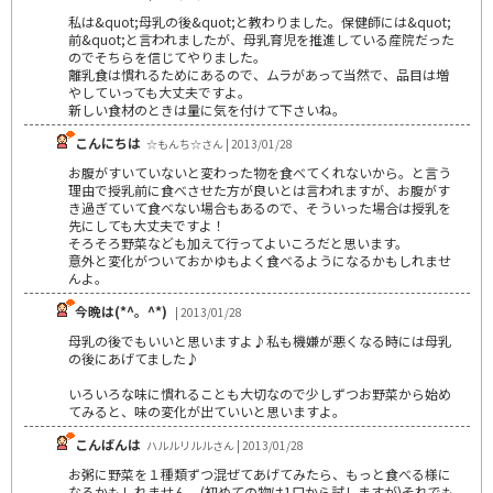
私は&quot;母乳の後&quot;と教わりました。保健師には&quot;
前&quot;と言われましたが、母乳育児を推進している産院だった
のでそちらを信じてやりました。
離乳食は慣れるためにあるので、ムラがあって当然で、品目は増
やしていっても大丈夫ですよ｡
新しい食材のときは量に気を付けて下さいね。
こんにちは
☆もんち☆さん | 2013/01/28
お腹がすいていないと変わった物を食べてくれないから。と言う
理由で授乳前に食べさせた方が良いとは言われますが、お腹がす
き過ぎていて食べない場合もあるので、そういった場合は授乳を
先にしても大丈夫ですよ！
そろそろ野菜なども加えて行ってよいころだと思います。
意外と変化がついておかゆもよく食べるようになるかもしれませ
んよ。
今晩は(*^。^*)
| 2013/01/28
母乳の後でもいいと思いますよ♪私も機嫌が悪くなる時には母乳
の後にあげてました♪
いろいろな味に慣れることも大切なので少しずつお野菜から始め
てみると、味の変化が出ていいと思いますよ。
こんばんは
ハルルリルルさん | 2013/01/28
お粥に野菜を１種類ずつ混ぜてあげてみたら、もっと食べる様に
なるかもしれません。(初めての物は1口から試しますが)それでも