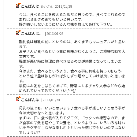
こんばんは
めいさん | 2013/01/28
今は、食べることを教えるためだと思うので、食べてくれるので
あればミルクの後でもいいと思います。
好き嫌いしないようにいろんな味を教えてあげて下さい。
こんばんは。
| 2013/01/28
離乳食は母乳の前にというのは、あくまでもマニュアルだと思い
ます。
お子さんが食べるという事に興味がわくように、ご機嫌な時で大
丈夫です。
機嫌が悪い時に無理に食べさせるのは逆効果になってしまいま
す。
今はまだ、食べるというより、食べる事に興味を持ってもらう、
という位で量は欲しがれば少しずつ増やしていけば良いと思いま
す。
最初はお粥をしばらくあげて、野菜はカボチャや人参などから始
められていってみてください(^-^)/
こんばんは
| 2013/01/28
母乳の後でも、いいと思います♪食べる事が楽しい♪と思う事が
今は大切かな～と思います。
まずは、口に食べ物が入りモグモグ、ゴックンの練習なので、ま
だ食事の品数を増やして栄養を、というよりは、いろいろな味わ
いをモグモグしながな楽しむ♪といった感じでもいいのではない
でしょうか!?