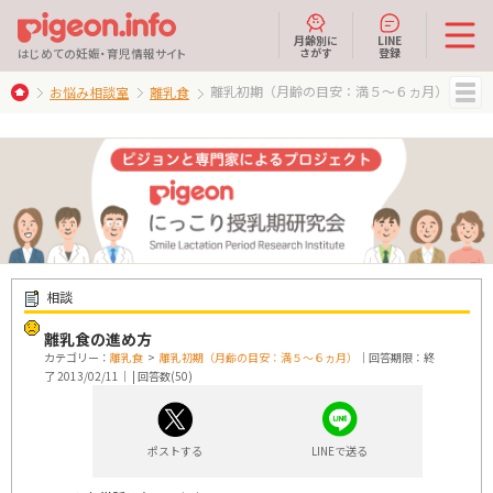
月齢別に
LINE
さがす
登録
はじめての妊娠・育児情報サイト
離乳初期（月齢の目安：満５～６ヵ月）
お悩み相談室
離乳食
MENU
相談
離乳食の進め方
カテゴリー：
離乳食
>
離乳初期（月齢の目安：満５～６ヵ月）
｜回答期限：終
了 2013/02/11｜ | 回答数(50)
ポストする
LINEで送る