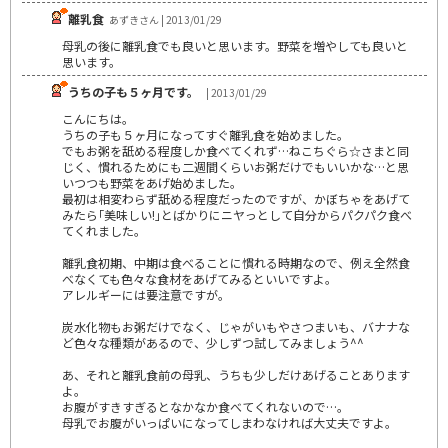
離乳食
あずきさん | 2013/01/29
母乳の後に離乳食でも良いと思います。野菜を増やしても良いと
思います。
うちの子も５ヶ月です。
| 2013/01/29
こんにちは。
うちの子も５ヶ月になってすぐ離乳食を始めました。
でもお粥を舐める程度しか食べてくれず…ねこちぐら☆さまと同
じく、慣れるためにも二週間くらいお粥だけでもいいかな…と思
いつつも野菜をあげ始めました。
最初は相変わらず舐める程度だったのですが、かぼちゃをあげて
みたら｢美味しい!｣とばかりにニヤっとして自分からパクパク食べ
てくれました。
離乳食初期、中期は食べることに慣れる時期なので、例え全然食
べなくても色々な食材をあげてみるといいですよ。
アレルギーには要注意ですが。
炭水化物もお粥だけでなく、じゃがいもやさつまいも、バナナな
ど色々な種類があるので、少しずつ試してみましょう^^
あ、それと離乳食前の母乳、うちも少しだけあげることあります
よ。
お腹がすきすぎるとなかなか食べてくれないので…。
母乳でお腹がいっぱいになってしまわなければ大丈夫ですよ。