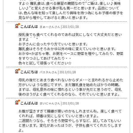
すよ☆ 離乳食は､食べる練習の期間なので“ご飯は､楽しい♪美味
しい♪”と覚えさせる事が私も第一だと思います｡ 品目について
は､色んな味を知って楽しんだり興味を持つ為にもお子様の様子を
見ながら増やしてあげると良いと思います｡
こんばんは
まぁーさんさん | 2013/01/28
授乳後でも食べてくれるのであれば気にしなくて大丈夫だと思い
ますよ＾＾*
お子さんに合ったやり方でいいと思います。
離乳食はそろそろおかゆ以外の味に変えていいかと思います。
おかゆ+かぼちゃ等、お粥をベースに野菜を増やしてみたり、野菜
をすりつぶしてあげてみたり・・
色々と試して頑張ってください☆
こんにちは
パスタんさん | 2013/01/28
母乳の後だとあまり食べれないからダメ･･･と言われるから止めた
方がいいような感じですが、まだ離乳食を始めたばかりの時期。
まずは、母乳意外の味に慣れるという事が先だと思うので、母乳
後のほうがよく食べてくれるのなら、それでいいと思いますよ。
こんばんは
まいにゃんさん | 2013/01/28
お腹が空きすぎて機嫌が悪いのかもしれませんね。楽しく食べて
くれれば、順番は気にしなくていいと思いますよ。
二週間たつなら、そろそろ野菜やしらすなど、試してみてもいい
と思います。変化があったほうが、子供も食べてくれたりします
よ。