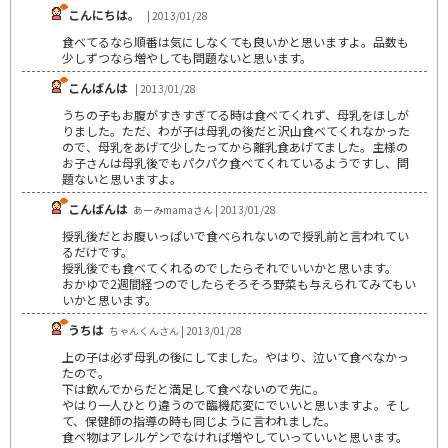
こんにちは。
| 2013/01/28
食べてるなら順番は気にしなくても良いかと思いますよ。品数も
少しずつなら増やしても問題ないと思います。
こんばんは
| 2013/01/28
うちの子もお腹がすきすぎてる時は食べてくれず、母乳をほしが
りました。ただ、わが子は母乳の後だと沢山食べてくれなかった
ので、母乳をあげて少したってから離乳食あげてました。主様の
お子さんは母乳後でもパクパク食べてくれているようですし、問
題ないと思いますよ。
こんばんは
あーみmamaさん | 2013/01/28
授乳後だとお腹いっぱいで食べられないので授乳前と言われてい
るだけです。
授乳後でも食べてくれるのでしたらそれでいいかと思います。
おかゆで2週間経つのでしたらそろそろ野菜も与えられてみてもい
いかと思います。
うちは
ちゃんくんさん | 2013/01/28
上の子は必ず母乳の後にしてました。やはり、泣いて食べなかっ
たので。
下は飲んでからだと満足して食べないので先に。
やはり一人ひとり違うので臨機応変にでいいと思いますよ。そし
て、保健師の指導の時も同じように言われました。
食べ物はアレルゲンでなければ増やしていっていいと思います。