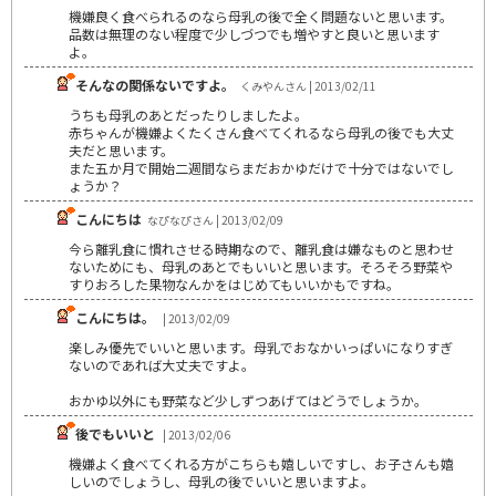
機嫌良く食べられるのなら母乳の後で全く問題ないと思います。
品数は無理のない程度で少しづつでも増やすと良いと思います
よ。
そんなの関係ないですよ。
くみやんさん | 2013/02/11
うちも母乳のあとだったりしましたよ。
赤ちゃんが機嫌よくたくさん食べてくれるなら母乳の後でも大丈
夫だと思います。
また五か月で開始二週間ならまだおかゆだけで十分ではないでし
ょうか？
こんにちは
なぴなぴさん | 2013/02/09
今ら離乳食に慣れさせる時期なので、離乳食は嫌なものと思わせ
ないためにも、母乳のあとでもいいと思います。そろそろ野菜や
すりおろした果物なんかをはじめてもいいかもですね。
こんにちは。
| 2013/02/09
楽しみ優先でいいと思います。母乳でおなかいっぱいになりすぎ
ないのであれば大丈夫ですよ。
おかゆ以外にも野菜など少しずつあげてはどうでしょうか。
後でもいいと
| 2013/02/06
機嫌よく食べてくれる方がこちらも嬉しいですし、お子さんも嬉
しいのでしょうし、母乳の後でいいと思いますよ。