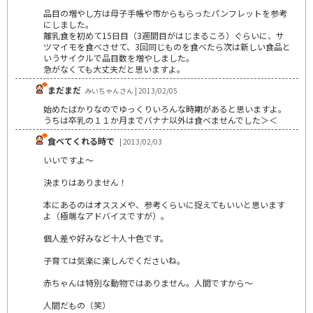
品目の増やし方は母子手帳や市からもらったパンフレットを参考
にしました。
離乳食を初めて15日目（3週間目がはじまるころ）ぐらいに、サ
ツマイモを食べさせて、3回同じものを食べたら次は新しい食品と
いうサイクルで品目数を増やしました。
急がなくても大丈夫だと思いますよ。
まだまだ
みいちゃんさん | 2013/02/05
始めたばかりなのでゆっくりいろんな時期があると思いますよ。
うちは卒乳の１１か月までバナナ以外は食べませんでした＞＜
食べてくれる時で
| 2013/02/03
いいですよ～
決まりはありません！
本にあるのはオススメや、参考くらいに捉えてもいいと思います
よ（極端なアドバイスですが）。
個人差や好みなど十人十色です。
子育ては気楽に楽しんでくださいね。
赤ちゃんは特別な動物ではありません。人間ですから～
人間だもの（笑）