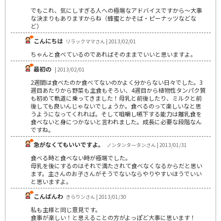
でもこれ、気にしすぎる人への極端なアドバイスですから～大事
な決まりもありますからね（蜂蜜とかそば・ピーナッツなどな
ど）
こんにちは
リラックママさん | 2013/02/01
ちゃんと食べているのであればそのままでいいと思いますよ。
最初の
| 2013/02/01
2週間は食べたのか食べてないのかよく分からない日々でした。3
週目あたりから野菜も主食もそろい、4週目から植物性タンパク質
も初めて軌道に乗ってきました！母乳と前後したり、ミルクと前
後しても良いんじゃないでしょうか。食べるのって楽しいなと思
うようになってくれれば。そして咀嚼し嚥下する能力は離乳食を
食べないと身につかないと言われました。成長に必要な段階なん
ですね。
急がなくてもいいですよ。
ノンタンタータンさん | 2013/01/31
食べる時と食べない時が極端でした。
母乳を後にするのはそれで満たされて食べなくなるからだと思い
ます。主さんのお子さんがそうでないならやりやすいほうでいい
と思いますよ。
こんばんわ
きらりンさん | 2013/01/30
私も主様と同じ意見です。
食事が楽しい！と思えることの方がよっぽど大事に思います！