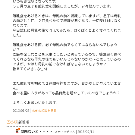
いつもお世話になってます。
５ヵ月の息子も離乳食を開始しましたが、少々悩んでいます。
離乳食をあげるときは、母乳の前と認識していますが、息子は母乳
の前だと１口、２口食べた位で機嫌が悪くなり、一切受け付けなく
なります。
今日試しに母乳の後で与えてみたら、ぱくぱくとよく食べてくれま
した。
離乳食をあげる際、必ず母乳の前でなくてはならないんでしょう
か？
ご飯を楽しむことを大事にしたいと思っているので、機嫌良く食べ
てくれるなら母乳の後でもいいんじゃないのかな～と思っているの
ですが、やはり母乳の前でなければならないでしょうか？
教えてください(>_<)
また離乳食を初めて２週間程経ちますが、おかゆしか与えていませ
ん。
食べる量にムラがあっても品目数を増やしていくべきでしょうか？
よろしくお願いいたします。
|
2013/01/28
の他の相談を見る
回答順
|
新着順
問題ないと・・・・
スティッチさん | 2013/02/11