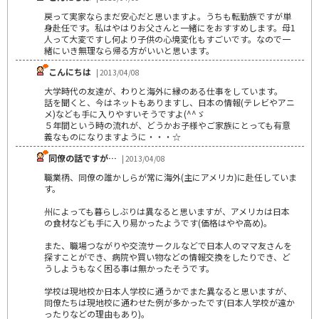
戻って実家ならまだ安心だと思いますよ。うちも転勤族ですが単
身赴任です。私はやはりお父さんと一緒にをおすすめします。母1
人って大変ですし何より子供の心境変化もすごいです。なので一
緒にいき無理なら帰る方がいいと思います。
こんにちは
| 2013/04/08
大学時代の友達が、わりと海外に縁のある仕事をしています。
話を聞くと、今はネットもありますし、日本の情報(テレビやアニ
メ)なども手に入りやすいそうですよ(^^ゞ
５年間という時の流れが、どうかお子様やご家族にとっても有意
義なものになりますように・・・☆
同僚の話ですが…
| 2013/04/08
職業柄、同僚の誰かしらが常に海外(主にアメリカ)に赴任していま
す。
州によっても暮らしぶりは異なると思いますが、アメリカは日本
の食材なども手に入り易かったようです(価格はやや高め)。
また、職場つながりや交流サークルなどで日本人のママ友さんを
探すことができ、病院や買い物などの情報交換をしたりでき、ど
うしようもなく困る事は無かったそうです。
学校は現地校か日本人学校に通うかでまた異なると思いますが、
同僚たちは現地校に通わせた例が多かったです(日本人学校が遠か
ったりなどの理由もあり)。