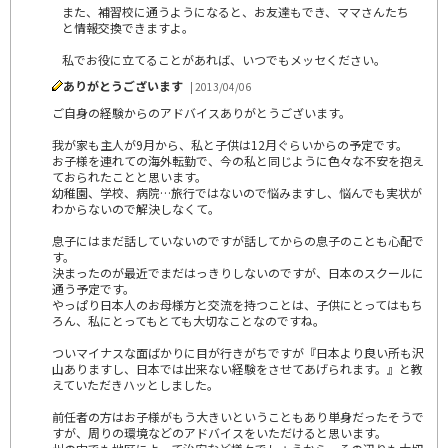
また、補習校に通うようになると、お友達もでき、ママさんたち
と情報交換できますよ。
私でお役に立てることがあれば、いつでもメッセください。
ありがとうございます
| 2013/04/06
ご自身の経験からのアドバイスありがとうございます。
我が家も主人が9月から、私と子供は12月ぐらいからの予定です。
お子様を連れての海外転勤で、今の私と同じように色々な不安を抱え
ておられたことと思います。
幼稚園、学校、病院…旅行ではないので悩みますし、悩んでも実状が
わからないので解決しなくて。
息子にはまだ話していないのですが話してからの息子のことも心配で
す。
決まったのが最近でまだはっきりしないのですが、日本のスクールに
通う予定です。
やっぱり日本人のお母様方と交流を持つことは、子供にとってはもち
ろん、私にとってもとても大切なことなのですね。
ついマイナスな面ばかりに目が行きがちですが『日本より良い所も沢
山ありますし、日本では出来ない経験をさせてあげられます。』と教
えていただきハッとしました。
前任者の方はお子様がもう大きいということもあり単身だったそうで
すが、周りの環境などのアドバイスをいただけると思います。