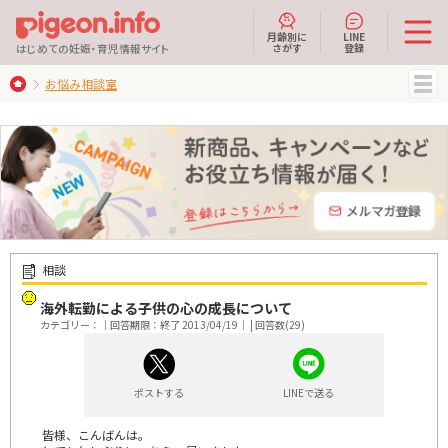
月齢別に
LINE
さがす
登録
はじめての妊娠・育児情報サイト
お悩み相談室
MENU
相談
海外転勤による子供の心の成長について
カテゴリー：｜回答期限：終了 2013/04/19｜ | 回答数(29)
ポストする
LINEで送る
皆様、こんばんは。