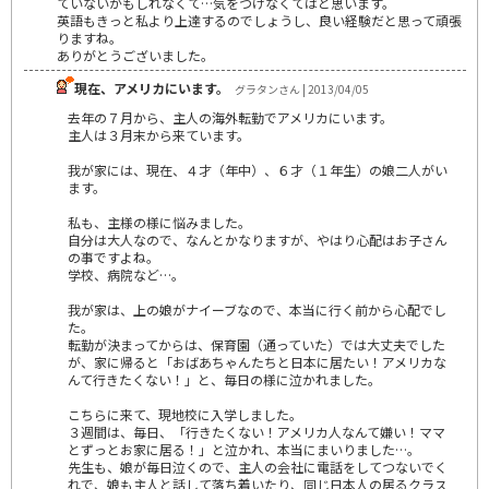
ていないかもしれなくて…気をつけなくてはと思います。
英語もきっと私より上達するのでしょうし、良い経験だと思って頑張
りますね。
ありがとうございました。
現在、アメリカにいます。
グラタンさん | 2013/04/05
去年の７月から、主人の海外転勤でアメリカにいます。
主人は３月末から来ています。
我が家には、現在、４才（年中）、６才（１年生）の娘二人がい
ます。
私も、主様の様に悩みました。
自分は大人なので、なんとかなりますが、やはり心配はお子さん
の事ですよね。
学校、病院など…。
我が家は、上の娘がナイーブなので、本当に行く前から心配でし
た。
転勤が決まってからは、保育園（通っていた）では大丈夫でした
が、家に帰ると「おばあちゃんたちと日本に居たい！アメリカな
んて行きたくない！」と、毎日の様に泣かれました。
こちらに来て、現地校に入学しました。
３週間は、毎日、「行きたくない！アメリカ人なんて嫌い！ママ
とずっとお家に居る！」と泣かれ、本当にまいりました…。
先生も、娘が毎日泣くので、主人の会社に電話をしてつないでく
れで、娘も主人と話して落ち着いたり、同じ日本人の居るクラス