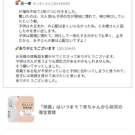
兄一家
キンタンさん | 2013/04/05
が海外不妊で2年パリに行きました。
驚いたのは、大人世rも子供の方が現地に慣れて、伸び伸びしてい
たという事。
子供は大丈夫か、の心配は全くいらなかったね。とお嫁さんと話
したのを思い出します。
子供は環境に慣れて、同化して一体化するのがとても早く、上手
だから、お子さんの事は心配ないですよ！
ありがとうございます
| 2013/04/05
お兄様の体験談を聞かせてくださってありがとうございます。
子供は大人が思うよりも順応力があるのかもしれませんね。
そう聞いてホッとしました。
母親である私が不安がっていると子供に伝わってしまうと思うので、
息子には笑顔を見せてあげたいと思います。
ありがとうございました。
「除菌」はいつまで？赤ちゃんから幼児の
衛生管理