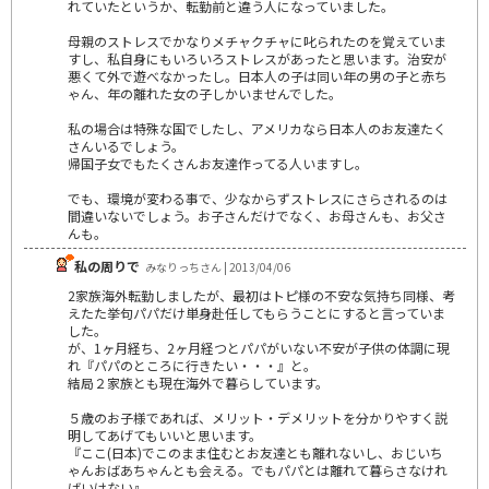
れていたというか、転勤前と違う人になっていました。
母親のストレスでかなりメチャクチャに叱られたのを覚えていま
すし、私自身にもいろいろストレスがあったと思います。治安が
悪くて外で遊べなかったし。日本人の子は同い年の男の子と赤ち
ゃん、年の離れた女の子しかいませんでした。
私の場合は特殊な国でしたし、アメリカなら日本人のお友達たく
さんいるでしょう。
帰国子女でもたくさんお友達作ってる人いますし。
でも、環境が変わる事で、少なからずストレスにさらされるのは
間違いないでしょう。お子さんだけでなく、お母さんも、お父さ
んも。
私の周りで
みなりっちさん | 2013/04/06
2家族海外転勤しましたが、最初はトピ様の不安な気持ち同様、考
えたた挙句パパだけ単身赴任してもらうことにすると言っていま
した。
が、1ヶ月経ち、2ヶ月経つとパパがいない不安が子供の体調に現
れ『パパのところに行きたい・・・』と。
結局２家族とも現在海外で暮らしています。
５歳のお子様であれば、メリット・デメリットを分かりやすく説
明してあげてもいいと思います。
『ここ(日本)でこのまま住むとお友達とも離れないし、おじいち
ゃんおばあちゃんとも会える。でもパパとは離れて暮らさなけれ
ばいけない』