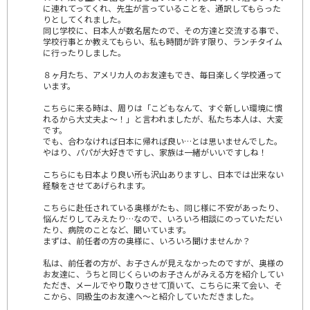
に連れてってくれ、先生が言っていることを、通訳してもらった
りとしてくれました。
同じ学校に、日本人が数名居たので、その方達と交流する事で、
学校行事とか教えてもらい、私も時間が許す限り、ランチタイム
に行ったりしました。
８ヶ月たち、アメリカ人のお友達もでき、毎日楽しく学校通って
います。
こちらに来る時は、周りは「こどもなんて、すぐ新しい環境に慣
れるから大丈夫よ～！」と言われましたが、私たち本人は、大変
です。
でも、合わなければ日本に帰れば良い…とは思いませんでした。
やはり、パパが大好きですし、家族は一緒がいいですしね！
こちらにも日本より良い所も沢山ありますし、日本では出来ない
経験をさせてあげられます。
こちらに赴任されている奥様がたも、同じ様に不安があったり、
悩んだりしてみえたり…なので、いろいろ相談にのっていただい
たり、病院のことなど、聞いています。
まずは、前任者の方の奥様に、いろいろ聞けませんか？
私は、前任者の方が、お子さんが見えなかったのですが、奥様の
お友達に、うちと同じくらいのお子さんがみえる方を紹介してい
ただき、メールでやり取りさせて頂いて、こちらに来て会い、そ
こから、同級生のお友達へ～と紹介していただきました。