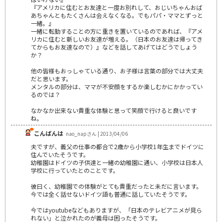
『アメリカに住むとお友達と一度お別れして、おじいちゃんおば
あちゃんともたくさんは会えなくなる。でもパパ・ママとずっと
一緒。』
一緒に転勤することの方に重きを置いているのであれば、『アメ
リカに住むと新しいお友達が増える。（日本のお友達は帰ってき
てからもお友達なので）』などを話してあげてはどうでしょう
か？
他の皆様もおっしゃている通り、お子様は言葉の部分では大丈夫
だと思います。
メンタルの部分は、ママが不安顔をするか楽しむかにかかってい
るのでは？
なかなか出来ない貴重な体験と思って笑顔で行けると良いです
ね。
こんばんは
nao_napさん | 2013/04/06
夫ですが、義父の仕事の都合で2歳から小学校1年生までドイツに
住んでいたそうです。
幼稚園はドイツの子供達と一緒の幼稚園に通い、小学校は日本人
学校に行っていたとのことです。
彼曰く、幼稚園での体験がとても貴重だったと未だに言います。
今では全く話せないドイツ語も普通に話していたそうです。
今ではyoutubeなどもありますが、「日本のテレビアニメが見ら
れない」と泣かれたのが義母は困ったそうです。