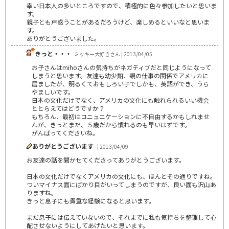
幸い日本人の多いところですので、積極的に色々参加したいと思いま
す。
親子とも戸惑うことがあるだろうけど、楽しめるといいなと思いま
す。
ありがとうございました。
きっと・・・
ミッキー大好きさん | 2013/04/05
お子さんはmihoさんの気持ちがネガティブだと同じようになって
しまうと思います。友達も幼少期、親の仕事の関係でアメリカに
居ましたが、明るくておもしろい子でしかも、英語ができ、うら
やましいです。
日本の文化だけでなく、アメリカの文化にも触れられるいい機会
ととらえてはどうですか？
もちろん、最初はコニュニケーションに不自由するかもしれませ
んが、きっとまだ、５歳だから慣れるのも早いはずです。
がんばってくださいね。
ありがとうございます
| 2013/04/09
お友達の話を聞かせてくださってありがとうございます。
日本の文化だけでなくアメリカの文化にも、ほんとその通りですね。
ついマイナス面にばかり目がいってしまうのですが、良い面も沢山あ
りますね。
きっと息子にも貴重な経験になると思います。
まだ息子には伝えていないので、それまでに私も気持ちを整理して心
配させないようにしてあげたいと思います。