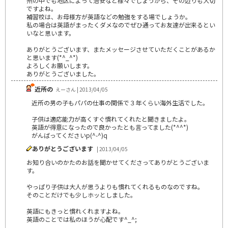
州の中でも地区によって治安など様々でしょうから、その辺りも大切
ですよね。
補習校は、お母様方が英語などの勉強をする場でしょうか。
私の場合は英語がまったくダメなのでぜひ通ってお友達が出来るとい
いなと思います。
ありがとうございます、またメッセージさせていただくことがあるか
と思います(*^_^*)
よろしくお願いします。
ありがとうございました。
近所の
えーさん | 2013/04/05
近所の男の子もパパの仕事の関係で３年くらい海外生活でした。
子供は適応能力が高くすぐ慣れてくれたと聞きましたよ。
英語が得意になったので良かったとも言ってました(*^^*)
がんばってくださいp(^-^)q
ありがとうございます
| 2013/04/05
お知り合いのかたのお話を聞かせてくださってありがとうございま
す。
やっぱり子供は大人が思うよりも慣れてくれるものなのですね。
そのことだけでも少しホッとしました。
英語にもきっと慣れくれますよね。
英語のことでは私のほうが心配です^_^;