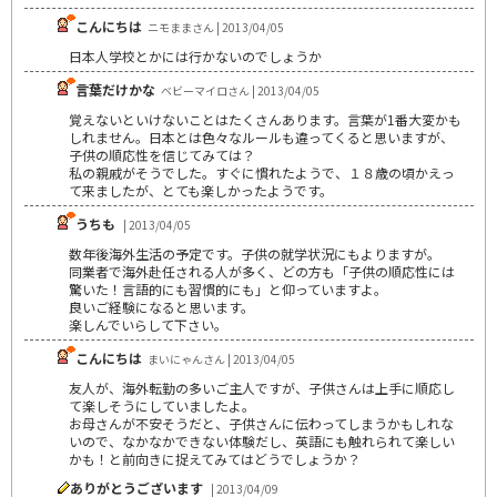
こんにちは
ニモままさん | 2013/04/05
日本人学校とかには行かないのでしょうか
言葉だけかな
ベビーマイロさん | 2013/04/05
覚えないといけないことはたくさんあります。言葉が1番大変かも
しれません。日本とは色々なルールも違ってくると思いますが、
子供の順応性を信じてみては？
私の親戚がそうでした。すぐに慣れたようで、１８歳の頃かえっ
て来ましたが、とても楽しかったようです。
うちも
| 2013/04/05
数年後海外生活の予定です。子供の就学状況にもよりますが。
同業者で海外赴任される人が多く、どの方も「子供の順応性には
驚いた！言語的にも習慣的にも」と仰っていますよ。
良いご経験になると思います。
楽しんでいらして下さい。
こんにちは
まいにゃんさん | 2013/04/05
友人が、海外転勤の多いご主人ですが、子供さんは上手に順応し
て楽しそうにしていましたよ。
お母さんが不安そうだと、子供さんに伝わってしまうかもしれな
いので、なかなかできない体験だし、英語にも触れられて楽しい
かも！と前向きに捉えてみてはどうでしょうか？
ありがとうございます
| 2013/04/09