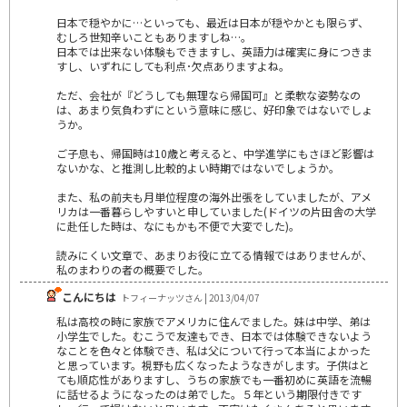
日本で穏やかに…といっても、最近は日本が穏やかとも限らず、
むしろ世知辛いこともありますしね…。
日本では出来ない体験もできますし、英語力は確実に身につきま
すし、いずれにしても利点･欠点ありますよね。
ただ、会社が『どうしても無理なら帰国可』と柔軟な姿勢なの
は、あまり気負わずにという意味に感じ、好印象ではないでしょ
うか。
ご子息も、帰国時は10歳と考えると、中学進学にもさほど影響は
ないかな、と推測し比較的よい時期ではないでしょうか。
また、私の前夫も月単位程度の海外出張をしていましたが、アメ
リカは一番暮らしやすいと申していました(ドイツの片田舎の大学
に赴任した時は、なにもかも不便で大変でした)。
読みにくい文章で、あまりお役に立てる情報ではありませんが、
私のまわりの者の概要でした。
こんにちは
トフィーナッツさん | 2013/04/07
私は高校の時に家族でアメリカに住んでました。妹は中学、弟は
小学生でした。むこうで友達もでき、日本では体験できないよう
なことを色々と体験でき、私は父について行って本当によかった
と思っています。視野も広くなったようなきがします。子供はと
ても順応性がありますし、うちの家族でも一番初めに英語を流暢
に話せるようになったのは弟でした。５年という期限付きです