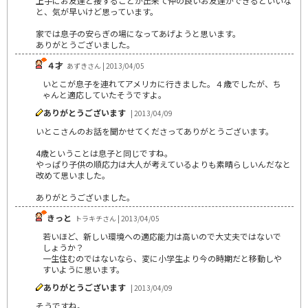
上手にお友達と接することが出来て仲の良いお友達ができるといいな
と、気が早いけど思っています。
家では息子の安らぎの場になってあげようと思います。
ありがとうございました。
４才
あずきさん | 2013/04/05
いとこが息子を連れてアメリカに行きました。４歳でしたが、ち
ゃんと適応していたそうですよ。
ありがとうございます
| 2013/04/09
いとこさんのお話を聞かせてくださってありがとうございます。
4歳ということは息子と同じですね。
やっぱり子供の順応力は大人が考えているよりも素晴らしいんだなと
改めて思いました。
ありがとうございました。
きっと
トラキチさん | 2013/04/05
若いほど、新しい環境への適応能力は高いので大丈夫ではないで
しょうか？
一生住むのではないなら、変に小学生より今の時期だと移動しや
すいように思います。
ありがとうございます
| 2013/04/09
そうですね。