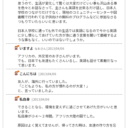
思うので、生活が変化して暫くは大変だけどいい事も沢山ある事
を色々とお話なさって、主さんも英語を出来るだけ話し、日本人
学校のつながりだけでなく、現地のコミュニティーセンターや図
書館で行われてる子供向けの無料のプログラムなどに参加なさる
つもりでいたらいいと思います。
日本人学校に通っても外での生活では英語になるので今から英語
に少し慣らしてあげていた方が急に違う言葉を聞いて萎縮するよ
うな事もなく、いいのではないでしょうか。
いますよ
なおさん | 2013/04/06
アフリカの、外交官のお子さんがいます。
でも、日本でも友達もたくさんいるし、英語も話せて素敵だなっ
て思います。
こんにちは
| 2013/04/06
友人が、海外に行っていました。
「こどもよりも、私の方が慣れるのが大変！」
と、言っていましたよ。
私自身
| 2013/04/06
できることなら、環境を変えずに過ごさせてあげた方がいいと思
います。
私自身が小４～２年間。アフリカ大陸の国でした。
原因はよく覚えてませんが、帰ってきた時は、友達の作り方を忘