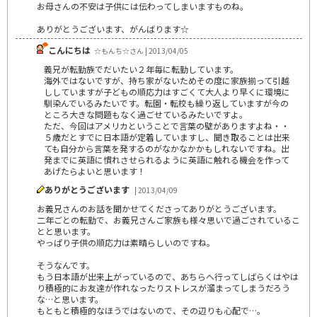
お母さんの不安は子供には伝わってしまいますものね。
ありがとうございます、がんばります☆
こんにちは
☆もんち☆さん | 2013/04/05
義兄が転勤族でだいたい２年毎に転勤しています。
海外ではないですが、持ち家がないためその度に家族揃って引越
ししていますが子どもの順応力はすごくて大人より早くに環境に
馴染んでいるみたいです。転園・転校も繰り返していますが今の
ところ大きな問題もなく過ごせているみたいですよ。
ただ、今回はアメリカということで言葉の壁がありますよね・・
５歳だとすでに日本語が定着していますし、聞き取ることは出来
ても自分から言葉を発するのがなかなかかもしれないですね。出
発までに英語に慣れさせられるように英語に触れる機会を作って
あげたらよいと思います！
ありがとうございます
| 2013/04/09
お義兄さんのお話を聞かせてくださってありがとうございます。
二年ごとの転勤で、お義兄さんご家族も様々思いで過ごされているこ
とと思います。
やっぱり子供の順応力は素晴らしいのですね。
そうなんです。
もう日本語が出来上がっているので、あちらへ行ってしばらくはやは
り積極的にお友達が作れなったりストレスが溜まってしまうだろう
な…と思います。
もともと積極的なほうではないので、その辺りも心配で…。