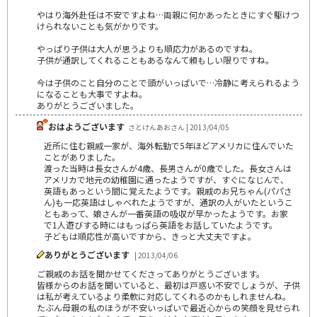
やはり海外赴任は不安ですよね…両親に何かあったときにすぐ駆けつ
けられないことも気がかりです。
やっぱり子供は大人が思うよりも順応力があるのですね。
子供が通訳してくれることもあるなんて頼もしい限りですね。
今は子供のこと自分のことで頭がいっぱいで…冷静に考えられるよう
になることも大事ですよね。
ありがとうございました。
おはようございます
さとけんあおさん | 2013/04/05
近所に住む親戚一家が、海外転勤で5年ほどアメリカに住んでいた
ことがありました。
渡った当時は長女さんが4歳、長男さんが0歳でした。長女さんは
アメリカで地元の幼稚園に通ったようですが、すぐになじんで、
英語もあっという間に覚えたようです。親戚のお兄ちゃん(パパさ
ん)も一応英語はしゃべれたようですが、通訳の人がいたというこ
ともあって、娘さんが一番英語の吸収が早かったようです。お家
で1人遊びする時にはもっぱら英語をお話していたようです。
子どもは順応性が高いですから、きっと大丈夫ですよ。
ありがとうございます
| 2013/04/06
ご親戚のお話を聞かせてくださってありがとうございます。
皆様からのお話を聞いていると、最初は戸惑い不安でしょうが、子供
は私が考えているより柔軟に対応してくれるのかもしれませんね。
たぶん母親の私のほうが不安いっぱいで最近心からの笑顔を見せられ