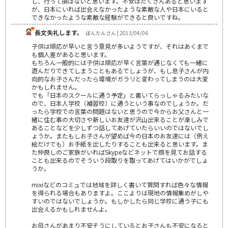
し、行って損はないと思います。不安はたくさんあると思います
が、日本にいれば出会えなかったような素敵な人や日本にいると
できなかったような素敵な経験ができると良いですね。
長文失礼します。
ぼんたんさん | 2013/04/06
子供は順応が早いと言う意見が多いようですが、それはあくまで
も個人差があると思います。
もちろん一般的には子供は順応が早く言葉が通じなくても一緒に
遊んだりできてしまうこともあるでしょうが、もし息子さんが内
向的なお子さんだったら環境がガラリと変わってしまうのは大変
かもしれません。
でも「日本のスクールに通う予定」と書いてらっしゃるみたいな
ので、日本人学校（補習校）に通うという事なのでしょうか。だ
ったら学校での言葉の問題はないと思うので今からお父さんと一
緒に住む事の大切さや新しいお友達が沢山出来ることが楽しみで
あることなどを少しずつ話してあげていたらいいのではないでし
ょうか。またもしお子さんが望めば今の日本のお友達には（例え
絵だけでも）お手紙を出したりすることも出来ると思います。ま
た仲良しのご家族がいればSkypeなどネットで顔を見てお話する
ことも出来るのでそういう段取りを取ってあげてはいかがでしょ
うか。
mixiなどのコミュでは地域を詳しく書いて質問すれば色々な情報
を得られる場合もありますよ。ここよりは現地の情報集めがしや
すいのではないでしょうか。もしかしたら同じ学校に通う子にも
出会えるかもしれませんよ。
お母さんがあまり不安そうにしているとお子さんも不安になると