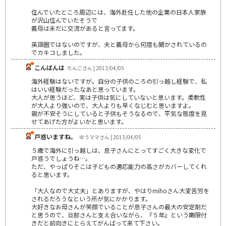
住んでいたところ周辺には、海外赴任した他の企業の日本人家族
が沢山住んでいたそうで
義母は未だに交流があると言ってます。
英語圏ではないのですが、夫と義母から何度も聞かされているの
でカキコしました。
こんばんは
たんごさん | 2013/04/05
海外経験はないですが。自分の子供のころの引っ越し経験で、私
はいい経験だったなあと思っています。
大人が思うほど、実は子供は気にしていないと思います。柔軟性
が大人より強いので、大人よりも早くなじむと思いますよ。
親が不安そうにしていると子供もそうなるので、平気な態度を見
せてあげた方がよいかと思います。
戸惑いますね。
ゆうママさん | 2013/04/05
５歳で海外に引っ越しは、息子さんにとってすごく大きな変化で
戸惑うでしょうね…。
ただ、やっぱりそこは子どもの適応能力の高さがカバーしてくれ
ると思います。
「大人なので大丈夫」とありますが、やはりmihoさん大変苦労を
されるだろうなという所が気にかかります。
大好きなお母さんが笑顔でいることが息子さんの最大の安定剤だ
と思うので、旦那さんと支え合いながら、『５年』という期限付
きだと前向きにとらえてがんばって来て下さい。