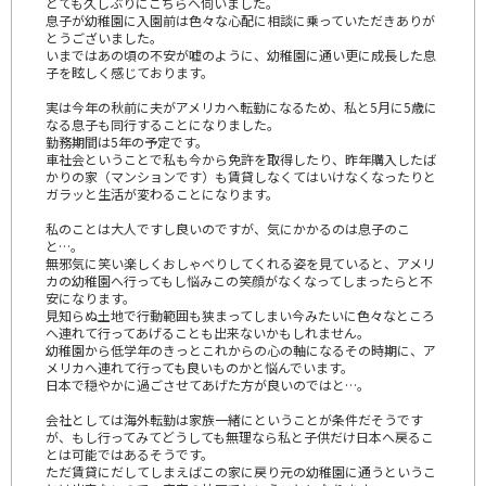
とても久しぶりにこちらへ伺いました。
息子が幼稚園に入園前は色々な心配に相談に乗っていただきありが
とうございました。
いまではあの頃の不安が嘘のように、幼稚園に通い更に成長した息
子を眩しく感じております。
実は今年の秋前に夫がアメリカへ転勤になるため、私と5月に5歳に
なる息子も同行することになりました。
勤務期間は5年の予定です。
車社会ということで私も今から免許を取得したり、昨年購入したば
かりの家（マンションです）も賃貸しなくてはいけなくなったりと
ガラッと生活が変わることになります。
私のことは大人ですし良いのですが、気にかかるのは息子のこ
と…。
無邪気に笑い楽しくおしゃべりしてくれる姿を見ていると、アメリ
カの幼稚園へ行ってもし悩みこの笑顔がなくなってしまったらと不
安になります。
見知らぬ土地で行動範囲も狭まってしまい今みたいに色々なところ
へ連れて行ってあげることも出来ないかもしれません。
幼稚園から低学年のきっとこれからの心の軸になるその時期に、ア
メリカへ連れて行っても良いものかと悩んでいます。
日本で穏やかに過ごさせてあげた方が良いのではと…。
会社としては海外転勤は家族一緒にということが条件だそうです
が、もし行ってみてどうしても無理なら私と子供だけ日本へ戻るこ
とは可能ではあるそうです。
ただ賃貸にだしてしまえばこの家に戻り元の幼稚園に通うというこ