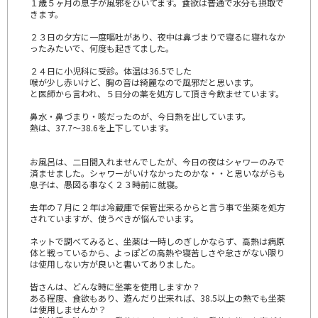
１歳５ヶ月の息子が風邪をひいてます。食欲は普通で水分も摂取で
きます。
２３日の夕方に一度嘔吐があり、夜中は鼻づまりで寝るに寝れなか
ったみたいで、何度も起きてました。
２４日に小児科に受診。体温は36.5でした
喉が少し赤いけど、胸の音は綺麗なので風邪だと思います。
と医師から言われ、５日分の薬を処方して頂き今飲ませています。
鼻水・鼻づまり・咳だったのが、今日熱を出しています。
熱は、37.7～38.6を上下しています。
お風呂は、二日間入れませんでしたが、今日の夜はシャワーのみで
済ませました。シャワーがいけなかったのかな・・と思いながらも
息子は、愚図る事なく２３時前に就寝。
去年の７月に２年は冷蔵庫で保管出来るからと言う事で坐薬を処方
されていますが、使うべきが悩んでいます。
ネットで調べてみると、坐薬は一時しのぎしかならず、高熱は病原
体と戦っているから、よっぽどの高熱や寝苦しさや怠さがない限り
は使用しない方が良いと書いてありました。
皆さんは、どんな時に坐薬を使用しますか？
ある程度、食欲もあり、遊んだり出来れば、38.5以上の熱でも坐薬
は使用しませんか？