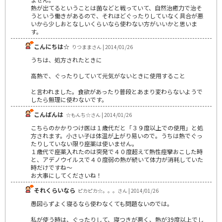
熱が出てるということは菌などと戦っていて、自然治癒力で治そ
うという働きがあるので、それほどぐったりしていなく具合が悪
いから少しおとなしいくらいなら使わない方がいいかと思いま
す。
こんにちは☆
りつままさん | 2014/01/26
うちは、処方されたときに
高熱で、ぐったりしていて元気がないときに使用すること
と言われました。食欲があったり普段とあまり変わらないようで
したら無理に使わないです。
こんばんは
☆もんち☆さん | 2014/01/26
こちらのかかりつけ医は１歳代だと「３９度以上での使用」と処
方されます。小さい子は体温が上がり易いので。うちは熱でぐっ
たりしていない限り座薬は使いません。
１歳代で座薬入れたのは突発で４０度超えて熱性痙攣おこした時
と、アデノウイルスで４０度弱の熱が続いて体力が消耗していた
時だけですね～
お大事にしてくださいね！
それくらいなら
ピカピカ☆。。。さん | 2014/01/26
愚図らずよく寝るなら使わなくても問題ないのでは。
私が使う時は、ぐったりして、寝つきが悪く、熱が39度以上でし