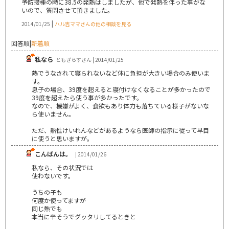
予防接種の時に38.5の発熱はしましたが、他で発熱を伴った事がな
いので、質問させて頂きました。
|
2014/01/25
ハル吉ママさんの他の相談を見る
回答順
|
新着順
私なら
ともざらすさん | 2014/01/25
熱でうなされて寝られないなど体に負担が大きい場合のみ使いま
す。
息子の場合、39度を超えると寝付けなくなることが多かったので
39度を超えたら使う事が多かったです。
なので、機嫌がよく、食欲もあり体力も落ちている様子がないな
ら使いません。
ただ、熱性けいれんなどがあるようなら医師の指示に従って早目
に使うと思いますが。
こんばんは。
| 2014/01/26
私なら、その状況では
使わないです。
うちの子も
何度か使ってますが
同じ熱でも
本当に辛そうでグッタリしてるときと