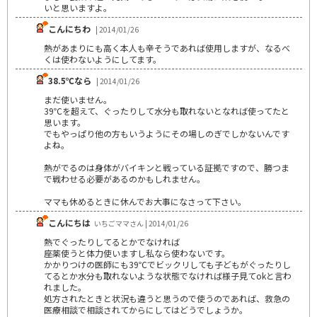
いと思いますよ。
こんにちわ
| 2014/01/26
熱があまりにも高く本人も辛そうであれば使用しますが、なるべ
くは使わないようにしてます。
38.5℃なら
| 2014/01/26
まだ使いません。
39℃を超えて、ぐったりして水分も取れないとなれば使ってたと
思います。
でもやっぱり他の方もいうようにその場しのぎでしかないんです
よね。
熱がでるのは身体がバイキンと戦っている証拠ですので、勝つま
で戦わせる必要があるのかもしれません。
ママも休めるときに休んでお大事になさって下さい。
こんにちは
いちごママさん | 2014/01/26
熱でぐったりしてるとかでなければ
座薬使うと体力使いますし私なら使わないです。
かかりつけの医師にも39℃でビックリしても子どもがぐったりし
てるとか水分も取れないような状態でなければ様子見てokと言わ
れました。
処方されたときと状況も違うと思うので使うのであれば、救急の
医療相談で相談されてからにしてはどうでしょうか。