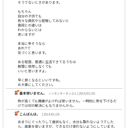
そうでないときがあります。
もちろん
自分の子供でも
色々な病気やら経験してみないと
普段との違いは
わからないとは
思いますが
本当に辛そうなら
あれ?!て
気づくと思います。
ある程度、普通に生活できてるうちは
無理に使用しなくても
いいと思いますよ。
早く良くなるといいですね。
お大事にしてください。
基本使いません。
ノンタンタータンさん | 2014/01/26
熱が高くても機嫌がよければ使いません。一時的に熱を下げるだ
けでは何の解決にもなりませんから。
こんばんは。
| 2014/01/26
あまりにぐったりして食欲もなく、水分も取れないようでした
ら、座薬を使いますが、できるだけ使わないようにしています。