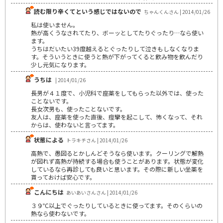
読む限り辛くてという感じではないので
ちゃんくんさん | 2014/01/26
私は使いません。
熱が高くうなされてたり、ボーッとしてたりぐったり…なら使い
ます。
うちはだいたい39度越えるとぐったりして泣きもしなくなりま
す。そういうときに使うと熱が下がってくると飲み物を飲んだり
少し元気になります。
うちは
| 2014/01/26
長男が４１度で、小児科で座薬をしてもらった以外では、使った
ことないです。
長女次男も、使ったことないです。
友人は、座薬を使った直後、痙攣を起こして、怖くなって、それ
からは、使わないと言ってます。
状態による
トラキチさん | 2014/01/26
高熱で、愚図るとかしんどそうなら使います。クーリングで解熱
が図れず高熱が持続する場合も使うことがあります。状態が変化
しているなら再診しても良いと思います。その際に新しい坐薬を
貰っておけば安心です。
こんにちは
あいあいさんさん | 2014/01/26
３９℃以上でぐったりしているときに使ってます。そのくらいの
熱なら使わないです。