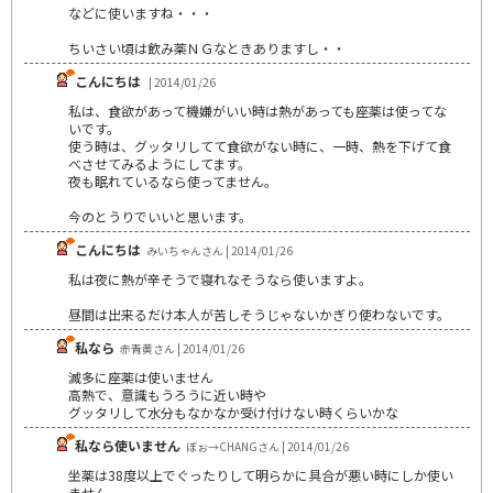
などに使いますね・・・
ちいさい頃は飲み薬ＮＧなときありますし・・
こんにちは
| 2014/01/26
私は、食欲があって機嫌がいい時は熱があっても座薬は使ってな
いです。
使う時は、グッタリしてて食欲がない時に、一時、熱を下げて食
べさせてみるようにしてます。
夜も眠れているなら使ってません。
今のとうりでいいと思います。
こんにちは
みいちゃんさん | 2014/01/26
私は夜に熱が辛そうで寝れなそうなら使いますよ。
昼間は出来るだけ本人が苦しそうじゃないかぎり使わないです。
私なら
赤青黄さん | 2014/01/26
滅多に座薬は使いません
高熱で、意識もうろうに近い時や
グッタリして水分もなかなか受け付けない時くらいかな
私なら使いません
ぼぉ→CHANGさん | 2014/01/26
坐薬は38度以上でぐったりして明らかに具合が悪い時にしか使い
ません。