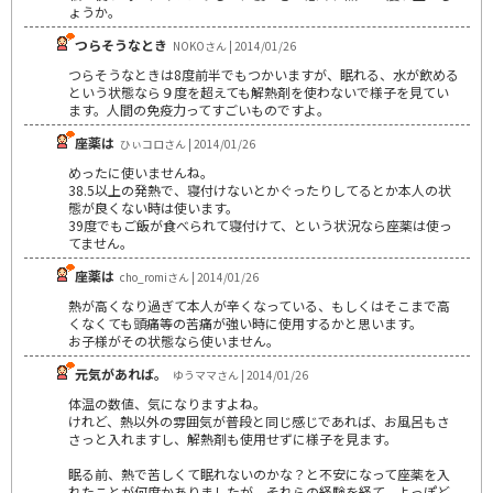
ょうか。
つらそうなとき
NOKOさん | 2014/01/26
つらそうなときは8度前半でもつかいますが、眠れる、水が飲める
という状態なら９度を超えても解熱剤を使わないで様子を見てい
ます。人間の免疫力ってすごいものですよ。
座薬は
ひぃコロさん | 2014/01/26
めったに使いませんね。
38.5以上の発熱で、寝付けないとかぐったりしてるとか本人の状
態が良くない時は使います。
39度でもご飯が食べられて寝付けて、という状況なら座薬は使っ
てません。
座薬は
cho_romiさん | 2014/01/26
熱が高くなり過ぎて本人が辛くなっている、もしくはそこまで高
くなくても頭痛等の苦痛が強い時に使用するかと思います。
お子様がその状態なら使いません。
元気があれば。
ゆうママさん | 2014/01/26
体温の数値、気になりますよね。
けれど、熱以外の雰囲気が普段と同じ感じであれば、お風呂もさ
さっと入れますし、解熱剤も使用せずに様子を見ます。
眠る前、熱で苦しくて眠れないのかな？と不安になって座薬を入
れたことが何度かありましたが、それらの経験を経て、よっぽど