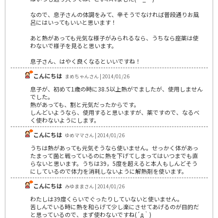
なので、息子さんの体調をみて、辛そうでなければ普段通りお風
呂にはいってもいいと思います！
あと熱があっても元気な様子がみられるなら、うちなら座薬は使
わないで様子を見ると思います。
息子さん、はやく良くなるといいですね！
こんにちは
まめちゃんさん | 2014/01/26
息子が、初めて1歳の時に38.5以上熱がでましたが、使用しません
でした。
熱があっても、割と元気だったからです。
しんどいようなら、使用すると思いますが、薬ですので、なるべ
く使わないようにします。
こんにちは
ゆめママさん | 2014/01/26
うちは熱があっても元気そうなら使いません。せっかく体があっ
たまって菌と戦っているのに熱を下げてしまってはいつまでも直
らないと思います。うちは39，5度を超えると本人もしんどそう
にしているので体力を消耗しないように解熱剤を使います。
こんにちは
みゆままさん | 2014/01/26
わたしは39度くらいでぐったりしていないと使いません。
苦しんでいる時に熱を和らげて少し楽にさせてあげるのが目的だ
と思っているので、まず使わないですね(´д｀)