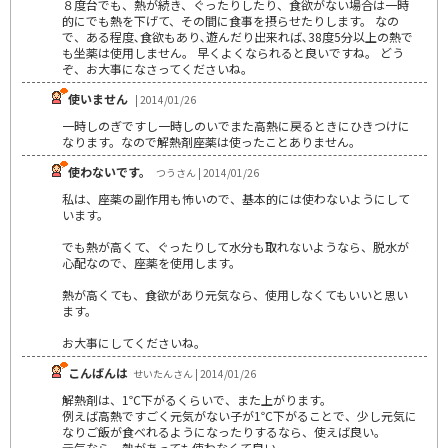
８度台でも、熱が続き、ぐったりしたり、食欲がない場合は一時
的にでも熱を下げて、その間に食事を摂らせたりします。 なの
で、ある程度､食欲もあり､遊んだり出来れば､38度5分以上の熱で
も坐薬は使用しません。 早くよくなられると良いですね。 どう
ぞ、お大事になさってくださいね。
使いません
| 2014/01/26
一時しのぎですし一時しのいでまた高熱に戻るときにひきつけに
なります。なので解熱剤座薬は使ったことありません。
使わないです。
つうさん | 2014/01/26
私は、座薬の副作用も怖いので、基本的には使わないようにして
います。
でも熱が高くて、ぐったりして水分も取れないようなら、脱水が
心配なので、座薬を使用します。
熱が高くても、食欲があり元気なら、使用しなくてもいいと思い
ます。
お大事にしてくださいね。
こんばんは
せいたんさん | 2014/01/26
解熱剤は、1℃下がるくらいで、また上がります。
例えば高熱ですごく元気がない子が1℃下がることで、少し元気に
なりご飯が食べれるようになったりするなら、使えば良い。
元気なら、熱があっても使わなくて良い。