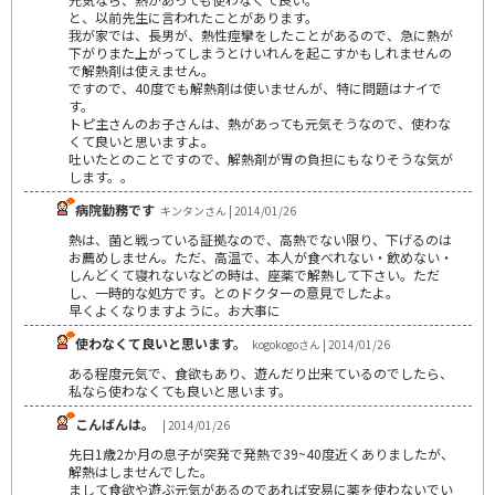
と、以前先生に言われたことがあります。
我が家では、長男が、熱性痙攣をしたことがあるので、急に熱が
下がりまた上がってしまうとけいれんを起こすかもしれませんの
で解熱剤は使えません。
ですので、40度でも解熱剤は使いませんが、特に問題はナイで
す。
トピ主さんのお子さんは、熱があっても元気そうなので、使わな
くて良いと思いますよ。
吐いたとのことですので、解熱剤が胃の負担にもなりそうな気が
します。。
病院勤務です
キンタンさん | 2014/01/26
熱は、菌と戦っている証拠なので、高熱でない限り、下げるのは
お薦めしません。ただ、高温で、本人が食べれない・飲めない・
しんどくて寝れないなどの時は、座薬で解熱して下さい。ただ
し、一時的な処方です。とのドクターの意見でしたよ。
早くよくなりますように。お大事に
使わなくて良いと思います。
kogokogoさん | 2014/01/26
ある程度元気で、食欲もあり、遊んだり出来ているのでしたら、
私なら使わなくても良いと思います。
こんばんは。
| 2014/01/26
先日1歳2か月の息子が突発で発熱で39~40度近くありましたが、
解熱はしませんでした。
まして食欲や遊ぶ元気があるのであれば安易に薬を使わないでい