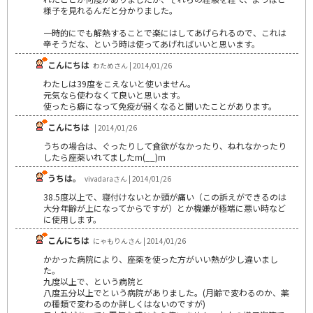
様子を見れるんだと分かりました。
一時的にでも解熱することで楽にはしてあげられるので、これは
辛そうだな、という時は使ってあげればいいと思います。
こんにちは
わためさん | 2014/01/26
わたしは39度をこえないと使いません。
元気なら使わなくて良いと思います。
使ったら癖になって免疫が弱くなると聞いたことがあります。
こんにちは
| 2014/01/26
うちの場合は、ぐったりして食欲がなかったり、ねれなかったり
したら座薬いれてましたm(__)m
うちは。
vivadaraさん | 2014/01/26
38.5度以上で、寝付けないとか頭が痛い（この訴えができるのは
大分年齢が上になってからですが）とか機嫌が極端に悪い時など
に使用します。
こんにちは
にゃもりんさん | 2014/01/26
かかった病院により、座薬を使った方がいい熱が少し違いまし
た。
九度以上で、という病院と
八度五分以上でという病院がありました。(月齢で変わるのか、薬
の種類で変わるのか詳しくはないのですが)