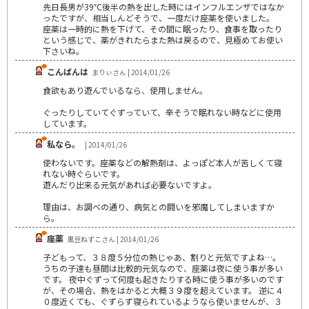
先日長男が39℃後半の熱を出した時にはインフルエンザではなか
ったですが、相当しんどそうで、一度だけ座薬を使いました。
座薬は一時的に熱を下げて、その間に眠ったり、食事を取ったり
という感じで、薬がきれたらまた熱は戻るので、見極めてお使い
下さいね。
こんばんは
まりぃさん | 2014/01/26
食欲もあり遊んでいるなら、使用しません。
ぐったりしていてぐずっていて、辛そうで眠れない時などに使用
しています。
私なら。
| 2014/01/26
使わないです。座薬などの解熱剤は、よっぽど本人が苦しくて寝
れない時ぐらいです。
遊んだり出来る元気があれば必要ないですよ。
理由は、お調べの通り、病気との闘いを邪魔してしまいますか
ら。
座薬
黒豆ねずこさん | 2014/01/26
子どもって、３８度５分位の熱じゃあ、割りと元気ですよね…。
うちの子達も昼間は比較的元気なので、座薬は夜に使う事が多い
です。 夜中ぐずって何度も起きたりする時に使う事が多いのです
が、その場合、熱をはかると大概３９度を超えています。 逆に４
０度近くても、ぐずらず寝られているようなら使いませんが、３