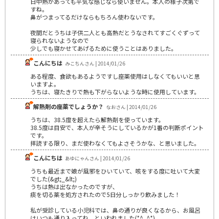
日中熱があっても平気な感じなら使いません。本人の様子次第で
すね。
鼻がつまってるだけならもちろん使わないです。
夜間だとうちは子供二人とも高熱だとうなされてすごくぐずって
寝られないようなので
少しでも寝かせてあげるために使うことはありました。
こんにちは
みこちんさん | 2014/01/26
ある程度、食欲もあるようですし座薬使用はしなくてもいいと思
いますよ。
うちは、寝たきりで熱も下がらないような時に使用しています。
解熱剤の座薬でしょうか？
なおさん | 2014/01/26
うちは、38.5度を超えたら解熱剤を使っています。
38.5度は目安で、本人が辛そうにしているかが1番の判断ポイント
です。
拝読する限り、まだ使わなくてもよさそうかな、と思いました。
こんにちは
あゆにゃんさん | 2014/01/26
うちも最近まで娘が風邪をひいていて、咳をする度に吐いて大変
でした(&gt;_&lt;)
うちは熱は出なかったのですが、
痰を切る薬を処方されたので5日分しっかり飲みました！
私が受診している小児科では、鼻の通りが良くなるから、お風呂
はいつも通り入ってね、といわれました(*^_^*)