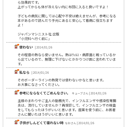
ら効果的です。
上がってからも体が冷えない内に布団に入ると良いですよ！
子どもの病気に関しては心配や不安は絶えませんが、参考になる
本があるので読んだり手元にあると安心して看病に役立ちます
よ！
ジャパンマシニスト社 出版
「小児科へ行く前に」
使わない
| 2014/01/26
その程度の熱なら使いません。熱はｳｨﾙｽ・病原菌と戦っているか
ら出ているので、無理に下げないとかかりつけ医に言われていま
す。
私なら
| 2014/01/26
そのボーダーラインの熱発では使わないかなと思います。
お大事になさってください。
参考にならなくてごめんなさい。
キューブさん | 2014/01/26
主様のまわりやご主人の勤務先で、インフルエンザや感染性胃腸
炎は、流行していませんか？再受診して、インフルエンザの検査
をしてもらったほうがいいと思います。座薬を使う前に、お医者
さんに聞いたほうがいいと思います。
子供がしんどくて寝れない時
なおさん | 2014/01/26