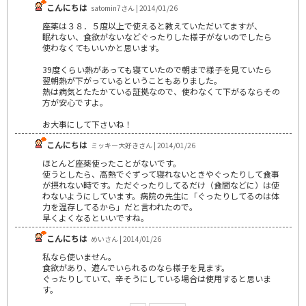
こんにちは
satomin7さん | 2014/01/26
座薬は３８．５度以上で使えると教えていただいてますが、
眠れない、食欲がないなどぐったりした様子がないのでしたら
使わなくてもいいかと思います。
39度くらい熱があっても寝ていたので朝まで様子を見ていたら
翌朝熱が下がっているということもありました。
熱は病気とたたかている証拠なので、使わなくて下がるならその
方が安心ですよ。
お大事にして下さいね！
こんにちは
ミッキー大好きさん | 2014/01/26
ほとんど座薬使ったことがないです。
使うとしたら、高熱でぐずって寝れないときやぐったりして食事
が摂れない時です。ただぐったりしてるだけ（食間などに）は使
わないようにしています。病院の先生に「ぐったりしてるのは体
力を温存してるから」だと言われたので。
早くよくなるといいですね。
こんにちは
めいさん | 2014/01/26
私なら使いません。
食欲があり、遊んでいられるのなら様子を見ます。
ぐったりしていて、辛そうにしている場合は使用すると思いま
す。