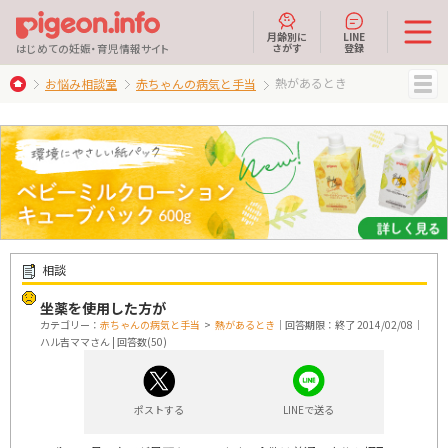
月齢別に
LINE
さがす
登録
はじめての妊娠・育児情報サイト
熱があるとき
お悩み相談室
赤ちゃんの病気と手当
MENU
相談
坐薬を使用した方が
カテゴリー：
赤ちゃんの病気と手当
>
熱があるとき
｜回答期限：終了 2014/02/08｜
ハル吉ママさん | 回答数(50)
ポストする
LINEで送る