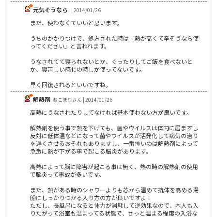
元気そうなら
| 2014/01/26
まだ、使わなくていいと思います。
うちのかかりつけで、処方された時は「熱が高くて辛そうなら使
ってください」と言われます。
うなされてて寝られないとか、ぐったりしてご飯を食べないと
か、寝苦しい感じの時しか使ってないです。
早く回復されるといいですね。
解熱剤
ねこまむさん | 2014/01/26
高熱にうなされたりしてなければ基本使わない方が良いです。
解熱剤を使う事で熱を下げても、菌やウイルスは体内に居ますし
反対に低体温などになって菌やウイルスが活発化して病気の治り
を遅くさせるおそれもありますし、一番怖いのは解熱剤によって
急激に熱が下がる事で起こる脳炎があります。
高熱によって脳に障害が起こる事は無く、熱の時の解熱剤の使用
で脳炎って事故が多いです。
また、熱がある時のシャワーよりも芯から温めて抗体を高める湯
船にしっかりつかる入り方の方が良いですよ！
ただし、長風呂になると体力が消耗して逆効果なので、本人も入
りたがって浴室も温まってる状態で、さっと温まる程度の入浴な