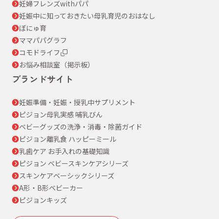
妊婦フレンズwithパパ
妊娠中に知っておきたい母乳育児のおはなし
ぼにゅ育
ママパパグラフ
コモドライフ
お悩み相談室（掲示板）
ブランドサイト
妊娠準備・妊娠・授乳中サプリメント
ピジョン母乳実感 哺乳びん
ベビーグッズの洗浄・消毒・除菌ガイド
ピジョン離乳食 ハッピーミール
乳歯ケア お手入れの基礎知識
ピジョン ベビースキンケアシリーズ
スキンケアベーシックシリーズ
A形・B形ベビーカー
ピジョンキッズ