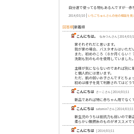
自分達で使ってる物もあるんですが…赤
|
2014/03/10
いちごちゅんさんの他の相談を見
回答順
|
新着順
こんにちは。
なみつんさん | 2014/03/
家それぞれだと思います。
我が家の場合、バスタオルはいただ
また、初めのころ（８か月くらい！
洗剤も別のものを使用していました
主様が気にならないのであれば別に
と個人的には思います。
ただ、肌の弱いお子さんですとちょ
初めは様子を見て判断されてはどう
こんにちは
さーこさん | 2014/03/11
新品であれば特に赤ちゃん用でなく
こんにちは
satomin7さん | 2014/03/11
新生児のうちは抵抗力も弱いので新
柔らかい無撚糸のものがオススメで
こんにちは
| 2014/03/11