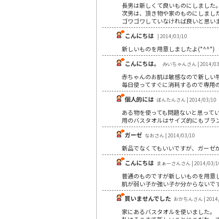
長男は新しくて良いものにしました
次男は、頂き物や家のものにしまし
ゴワゴワしていなければ良いと思い
こんにちは
| 2014/03/10
新しいものを用意しましたよ(*^^*)
こんにちは。
みいちゃんさん | 2014/03
赤ちゃんのお肌は敏感なので新しい
毎日使ってすぐに消耗するので専用
個人的には
ぼんたんさん | 2014/03/10
ある物を使っても問題ないと思って
用のバスタオルはサイズ的にもブラ
ガーゼ
なおさん | 2014/03/10
新品でなくてもいいですが、ガーゼ
こんにちは
まぁーさんさん | 2014/03/1
普通のものですが新しいものを用意
肌が弱い子か強い子か分からないで
買いませんでした
おかちんさん | 2014/
家にあるバスタオルを使いました。