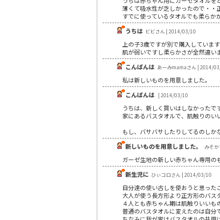
うちは赤ちゃん用にガーゼタオルを
薄くて吸水性が乏しかったので・・
すでに使っているタオルでも柔らか
うちは
ビビさん | 2014/03/10
上の子3歳ですが別で購入しています
肌が弱いですし柔らかさが全然違い
こんばんは
あーみmamaさん | 2014/03
私は新しいものを用意しました。
こんばんは
| 2014/03/10
うちは、新しく買いはしなかったで
家にあるバスタオルで、肌触りのい
もし、バサバサしたりしてるのしか
新しいものを用意しました。
みそかマ
ガーゼ生地の新しい赤ちゃん専用の
新生児に
ひぃコロさん | 2014/03/10
自分達の使い古しを使おうと思った
大人が使う長方形より正方形のバス
４人とも赤ちゃん期は肌触りいいも
普通のバスタオルに変えたのは自分
ちなみに我が家はバスタオルの共用