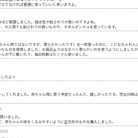
オルでなければ普通に使っていいと思いますよ。
枚ほど新調しました。吸水性や肌さわりが良いのですよね。
で、大人用でも肌さわりの良いものや、タオルポンチョを使っています。
赤ちゃん用ではないですが、柔らかかったです）を一枚貰ったのと、こどもちゃれん
いたものを使用しました。お風呂上りはなるべく柔らかいのを使うようにしました
ゃんの下に敷いたり、毎日枚数はたくさん使いました。
ましたよ☆
トしてくれました。赤ちゃん用に買う予定だったんで、嬉しかったです。次女の時は
0
枚買いました。
て、赤ちゃんの体をくるみやすいように正方形のものを購入しました。
3/10