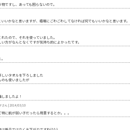
う物ですし、あっても困らないので。
といいかなと思いますが、極端にごわごわしてなければ何でもいいかなと思います。
くれたので、それを使っていました。
しい方がなんとなくですが気持ち的によかったです。
よ。
新しいタオルを下ろしました
ものも使いましたが
備しましたよ！
ん | 2014/03/10
て特に肌が弱い子だったら用意するとか。。。
新品ではなくお下がりですね(^^;)