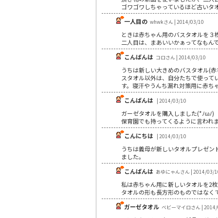
ゴワゴワしちゃっているほど古いタ
一人目の
whwkさん | 2014/03/10
ときは赤ちゃん用のバスタオルを３
二人目は、まあいいかぁってなもん
こんばんは
コロさん | 2014/03/10
うちは新しい大きめのバスタオル(
スタオル以外は、自分たちで使って
す。寝汗やうんち漏れ対策用に赤ち
こんばんは
| 2014/03/10
ガーゼタオルを購入しました(*ﾉωﾉ)
保育園でも持ってくるように言われ
こんにちは
| 2014/03/10
うちは義母が新しいタオルプレゼン
ました。
こんばんは
あゆにゃんさん | 2014/03/1
私は赤ちゃん用に新しいタオルを2
タオルの形も長方形のものではなく
ガーゼタオル
ベビーマイロさん | 2014/0