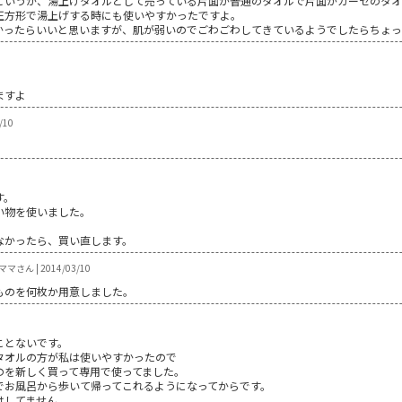
というか、湯上げタオルとして売っている片面が普通のタオルで片面がガーゼのタ
正方形で湯上げする時にも使いやすかったですよ。
かったらいいと思いますが、肌が弱いのでごわごわしてきているようでしたらちょ
ますよ
/10
す。
い物を使いました。
なかったら、買い直します。
マさん | 2014/03/10
ものを何枚か用意しました。
ことないです。
タオルの方が私は使いやすかったので
のを新しく買って専用で使ってました。
でお風呂から歩いて帰ってこれるようになってからです。
はしてません。