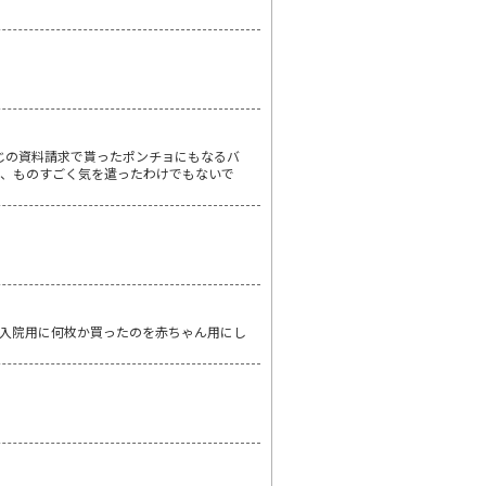
じの資料請求で貰ったポンチョにもなるバ
が、ものすごく気を遣ったわけでもないで
入院用に何枚か買ったのを赤ちゃん用にし