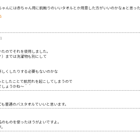
ちゃんには赤ちゃん用に肌触りのいいタオルとか用意した方がいいのかなぁと思っ
る
11
いたのでそれを使用しました。
？）までは洗濯物も別にして
。
新しくしたりする必要もないのかな
っとしたことで肌荒れを起こしてしまうので
でしょうかね～＾＾
ても普通のバスタオルでいいと思います。
品のものを使ったほうがよいですよ。
す。