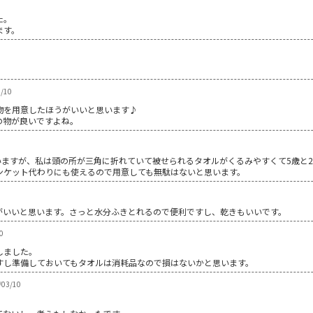
。
た。
ます。
/10
物を用意したほうがいいと思います♪
の物が良いですよね。
いますが、私は頭の所が三角に折れていて被せられるタオルがくるみやすくて5歳と
ンケット代わりにも使えるので用意しても無駄はないと思います。
がいいと思います。さっと水分ふきとれるので便利ですし、乾きもいいです。
0
しました。
すし準備しておいてもタオルは消耗品なので損はないかと思います。
03/10