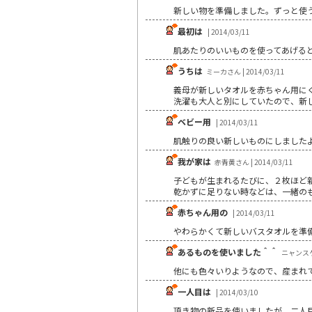
新しい物を準備しました。ずっと使
最初は
| 2014/03/11
肌あたりのいいものを使ってあげる
うちは
ミーカさん | 2014/03/11
義母が新しいタオルを赤ちゃん用に
洗濯も大人と別にしていたので、新
ベビー用
| 2014/03/11
肌触りの良い新しいものにしました
我が家は
赤青黄さん | 2014/03/11
子どもが生まれるたびに、２枚ほど
乾かずに足りない時などは、一緒の
赤ちゃん用の
| 2014/03/11
やわらかくて新しいバスタオルを準
あるものを使いました＾＾
ニャンスケさ
他にも色々いりようなので、産まれ
一人目は
| 2014/03/10
頂き物の新品を使いましたが、二人目は