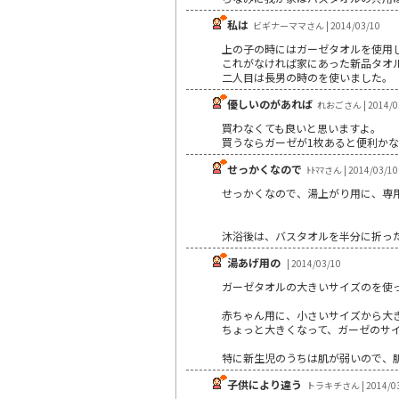
私は
ビギナーママさん | 2014/03/10
上の子の時にはガーゼタオルを使用
これがなければ家にあった新品タオ
二人目は長男の時のを使いました。
優しいのがあれば
れおごさん | 2014/0
買わなくても良いと思いますよ。
買うならガーゼが1枚あると便利か
せっかくなので
ﾄﾄﾏﾏさん | 2014/03/10
せっかくなので、湯上がり用に、専
沐浴後は、バスタオルを半分に折っ
湯あげ用の
| 2014/03/10
ガーゼタオルの大きいサイズのを使
赤ちゃん用に、小さいサイズから大
ちょっと大きくなって、ガーゼのサ
特に新生児のうちは肌が弱いので、
子供により違う
トラキチさん | 2014/03