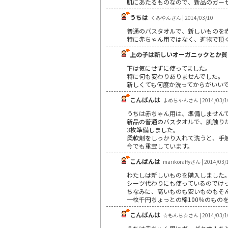
肌にあたるものなので、新品のガー
うちは
くみやんさん | 2014/03/10
普通のバスタオルで、新しいものを
特に赤ちゃん用ではなく、進物で頂
上の子は新しいオーガニックとか買
下は気にせずに使ってました。
特に何も変わりありませんでした。
新しくても何度か洗ってからがいい
こんばんは
まめちゃんさん | 2014/03/1
うちは赤ちゃん用は、準備しません
新品の普通のバスタオルで、肌触り
3枚準備しました。
柔軟剤をしっかり入れて洗うと、手
今でも重宝しています。
こんばんは
marikoraffyさん | 2014/03/
わたしは新しいものを購入しました
シーツ代わりにも使っているのでけ
ちなみに、高いものも安いものもそ
一枚千円ちょっとの綿100％のもの
こんばんは
☆もんち☆さん | 2014/03/1