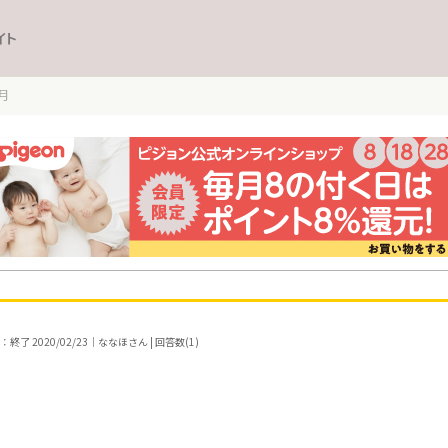
イト
月
終了 2020/02/23｜ななほさん | 回答数(1)