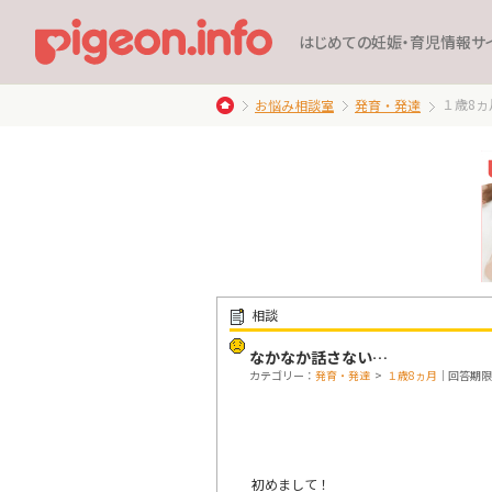
はじめての妊娠・育児情報サ
１歳8ヵ
お悩み相談室
発育・発達
相談
なかなか話さない…
カテゴリー：
発育・発達
>
１歳8ヵ月
｜回答期限：
初めまして！