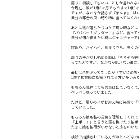
周りに相談してもいいことしか言われな
今現在、娘が1歳8ヶ月でもうすぐ1歳9
ですが、なかなか話さず『まんま』『わ
自分の都合の良い時や稀に言ってはくれ
あとは物が落ちたりコケて痛い時などは
『パパパー！ダッダッ！』など、言って
自分が何か伝えたい時はジェスチャーで
寝返り、ハイハイ、掴まり立ち、歩くの
周りの子が話し始めた時は『そろそろ娘
ってたんですが、なかなか話さない事に
最初は余裕ぶってましたがさすがにめち
1歳半検診時に指摘されてる方が多いみ
もちろん現在よりも言葉は出ていなくて
ペラペラ喋っていました。
だけど、周りの子がお迎え時に笑顔で『
していました。
もちろん娘も私の言葉を理解してくれて
『上手ー！』と言うと頭を撫でたり拍手
たまに娘も納得がいかないと床を叩いた
検診で指摘されている方がほとんどなの