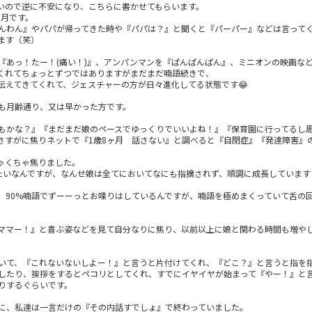
いので逆に不安になり、こちらに書かせてもらいます。
ヶ月です。
んわん』やパパが帰ってきた時や『パパは？』と聞くと『パーパー』などは言って
ます（笑）
『あっ！たー！(痛い！)』、アンパンマンを『ぱんぱんぱん』、ミニオンの映画な
くれてちょっとずつではありますがまだまだ喃語続きで、
伝えてきてくれて、ジェスチャーの方が日々進化してる状態です😂
も月齢通り、又は早かった方です。
もかな？』『まだまだ娘のペースでゆっくりでいいよね！』『保育園に行ってるし
さすがに焦りネットで『1歳8ヶ月 話さない』と調べると『自閉症』『発達障害』
ゃくちゃ焦りました。
たいなんですが、なんせ娘は全てにおいてなにも指摘されず、順調に成長しています
、90%喃語でずーーっとお喋りはしているんですが、喃語を極めまくっていて舌の
ママー！』と喜ぶ姿などを見て自分なりに焦り、以前以上に娘と関わる時間も増や
いて、『これないないしよー！』と言うと片付けてくれ、『どこ？』と言うと指を
したり、挨拶をするとペコリとしてくれ、すでにイヤイヤが始まって『やー！』と
りするぐらいです。
に、私達は一言だけの『その内話すでしょ』で終わっていました。