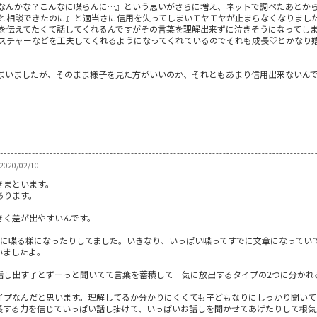
なんかな？こんなに喋らんに…』という思いがさらに増え、ネットで調べたあとか
と相談できたのに』と適当さに信用を失ってしまいモヤモヤが止まらなくなりまし
を伝えてたくて話してくれるんですがその言葉を理解出来ずに泣きそうになってし
スチャーなどを工夫してくれるようになってくれているのでそれも成長♡とかなり
まいましたが、そのまま様子を見た方がいいのか、それともあまり信用出来ないん
020/02/10
きまといます。
あります。
きく差が出やすいんです。
気に喋る様になったりしてました。いきなり、いっぱい喋ってすでに文章になってい
いましたよ。
話し出す子とずーっと聞いてて言葉を蓄積して一気に放出するタイプの2つに分かれ
イプなんだと思います。理解してるか分かりにくくても子どもなりにしっかり聞いて
長する力を信じていっぱい話し掛けて、いっぱいお話しを聞かせてあげたりして根気