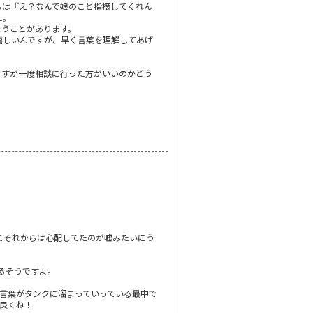
らは『え？なんで娘のこと指摘してくれん
た。
まうことがあります。
嬉しいんですが、早く言葉を理解してあげ
ですが一度相談に行った方がいいのかどう
てそれからは心配してたのが嘘みたいにう
るそうですよ。
言葉がタンクに溜まっていっている最中で
良くね！