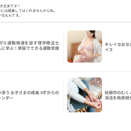
も大丈夫です！
りには成長してはくれませんからね。
いなもんです。
がら運動発達を促す理学療法士
キレイなおな
んに学ぶ！家庭でできる運動支援
イス
添う お子さまの成長 0才からの
妊娠中のむく
レンダー
消法を助産師