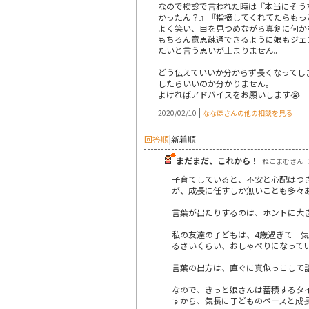
なので検診で言われた時は『本当にそう
かったん？』『指摘してくれてたらもっ
よく笑い、目を見つめながら真剣に何か
もちろん意思疎通できるように娘もジェ
たいと言う思いが止まりません。
どう伝えていいか分からず長くなってし
したらいいのか分かりません。
よければアドバイスをお願いします😭
|
2020/02/10
ななほさんの他の相談を見る
回答順
|
新着順
まだまだ、これから！
ねこまむさん | 2
子育てしていると、不安と心配はつ
が、成長に任すしか無いことも多々
言葉が出たりするのは、ホントに大
私の友達の子どもは、4歳過ぎて一
るさいくらい、おしゃべりになって
言葉の出方は、直ぐに真似っこして
なので、きっと娘さんは蓄積するタ
すから、気長に子どものペースと成