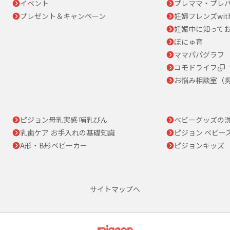
イベント
プレママ・プレパ
プレゼント＆キャンペーン
妊婦フレンズwit
妊娠中に知って
ぼにゅ育
ママパパグラフ
コモドライフ
お悩み相談室（
ピジョン母乳実感 哺乳びん
ベビーグッズの
乳歯ケア お手入れの基礎知識
ピジョン ベビー
A形・B形ベビーカー
ピジョンキッズ
サイトマップへ