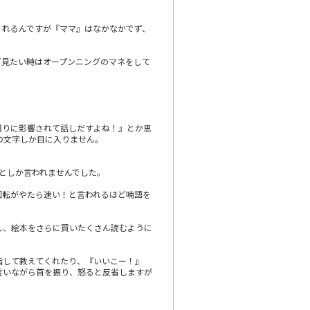
くれるんですが『ママ』はなかなかでず、
ど見たい時はオープンニングのマネをして
周りに影響されて話しだすよね！』とか思
の文字しか目に入りません。
としか言われませんでした。
回転がやたら速い！と言われるほど喃語を
し、絵本をさらに買いたくさん読むように
指して教えてくれたり、『いいこー！』
言いながら首を振り、怒ると反省しますが