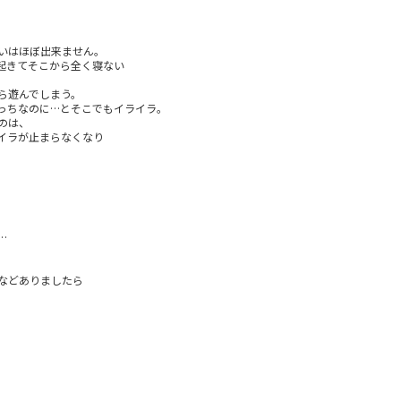
。
いはほぼ出来ません。
起きてそこから全く寝ない
ら遊んでしまう。
っちなのに…とそこでもイライラ。
うのは、
イラが止まらなくなり
…
などありましたら