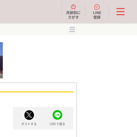
月齢別に
LINE
さがす
登録
MENU
ポストする
LINEで送る