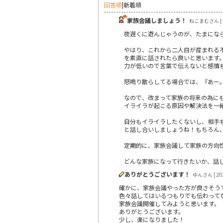
回答順
|
新着順
家族会議しましょう！
ねこまむさん | 2
夜遅くに遊んじゃうのが、たまにな
やはり、これから二人目が産まれる
を素直に話されたら良いと思います
力が低いので言葉で伝えないと感情
怒鳴り散らしてる場合では、『あー
なので、改まって家族の将来の為に
イライラが起こる原因や解決法を一
自分もイライラしたくないし、相手
と話し合いしましょうね！もちろん
定期的に、家族会議して家族の方向
どんな家族になって行きたいか、話
ありがとうございます！
ゆんさん | 202
確かに、家族会議やった方が良さそう
色々話してはいるつもりでも伝わって
家族会議開催してみようと思います。
ありがとうございます。
少し、楽になりました！