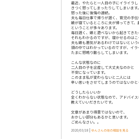
最近、やたらと一人目の子にイライラし
きつく怒ってしまったりしてしまいます
怒った後に後悔の連続。
夫も毎日仕事で帰りが遅く、育児の手伝
娘が寝ているところに夫が帰ってきて、
ということが多々あります。
毎日遅く、娘と遊べないから起きてきた
それもわかるのですが、寝かせるのはこ
夫も娘も悪気があるわけではないとい
頭の中ではわかっているのですが、イラ
たまに怒鳴り散らしてしまいます。
こんな状態なのに
二人目の子を出産して大丈夫なのかと
不安になっています。
このまま私が変わらないと二人には
辛い思いをさせてしまうのではないかと
どうしたらいいか
全くわからない状態なので、アドバイス
教えていいだきたいです。
文章があまり得意ではないので、
おかしい部分もあるかと思います。
ごめんなさい。。
|
2020/03/18
ゆんさんの他の相談を見る