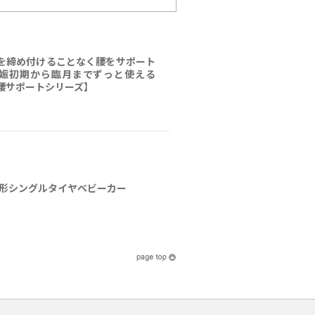
を締め付けることなく腰をサポート
娠初期から臨月までずっと使える
腰サポートシリーズ】
 | A形シングルタイヤベビーカー