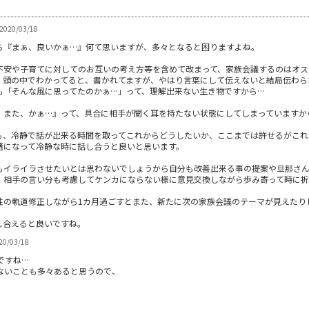
020/03/18
ら『まぁ、良いかぁ…』何て思いますが、多々となると困りますよね。
不安や子育てに対してのお互いの考え方等を含めて改まって、家族会議するのはオス
。頭の中でわかってると、書かれてますが、やはり言葉にして伝えないと結局伝わら
も「そんな風に思ってたのかぁ…」って、理解出来ない生き物ですから…
。また、かぁ…』って、具合に相手が聞く耳を持たない状態にしてしまっていますか
も、冷静で話が出来る時間を取ってこれからどうしたいか、ここまでは許せるがこれ
緒になって冷静な時に話し合うと良いと思います。
もイライラさせたいとは思わないでしょうから自分も改善出来る事の提案や旦那さん
、相手の言い分も考慮してケンカにならない様に意見交換しながら歩み寄って時に折
性の軌道修正しながら1カ月過ごすとまた、新たに次の家族会議のテーマが見えたり
し合えると良いですね。
0/03/18
ですね…
ないことも多々あると思うので、