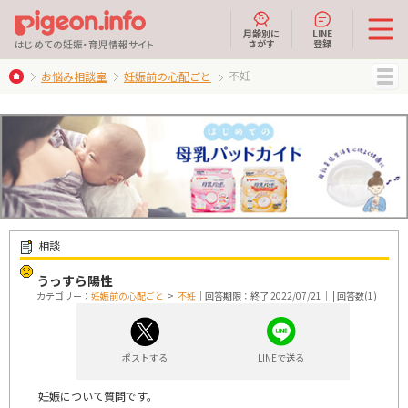
月齢別に
LINE
さがす
登録
はじめての妊娠・育児情報サイト
不妊
お悩み相談室
妊娠前の心配ごと
MENU
相談
うっすら陽性
カテゴリー：
妊娠前の心配ごと
>
不妊
｜回答期限：終了 2022/07/21｜ | 回答数(1)
ポストする
LINEで送る
妊娠について質問です。