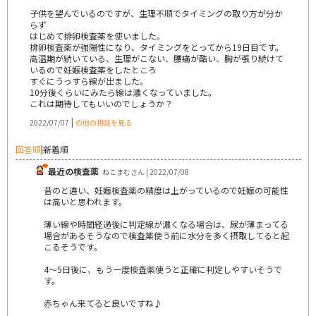
子供を望んでいるのですが、生理不順でタイミングの取り方が分か
らず
はじめて排卵検査薬を使いました。
排卵検査薬が強陽性になり、タイミングをとってから19日目です。
高温期が続いている、生理がこない、腰痛が酷い、胸が張り続けて
いるので妊娠検査薬をしたところ
すぐにうっすら線が出ました。
10分後くらいにみたら線は濃くなっていました。
これは期待してもいいのでしょうか？
|
2022/07/07
の他の相談を見る
回答順
|
新着順
最近の検査薬
ねこまむさん | 2022/07/08
昔のと違い、妊娠検査薬の精度は上がっているので妊娠の可能性
は高いと思われます。
薄い線や時間経過後に判定線が濃くなる場合は、尿が薄まってる
場合があるそうなので検査薬使う前に水分を多く摂取してると起
こるそうです。
4～5日後に、もう一度検査薬使うと正確に判定しやすいそうで
す。
赤ちゃん来てると良いですね♪