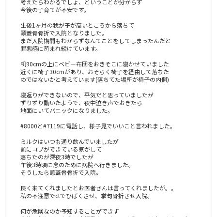
考えたらわかるでしょ、ということが分からず
今後の子育てが不安です。
生後1ヶ月の我が子が高いところから落ちて
頭蓋骨骨折で入院となりました。
まだ入院期間もわからずなんてことをしてしまったんだと
罪悪感に苛まれ続けています。
机90cmの上にベビー布団をおきそこに寝かせていました
近くに椅子30cmがあり、おそらく椅子を経由して落ちた
のではないかと考えています(落ちてた場所が椅子の内側)
寝返りができないので、平気だと思っていましたが
ずりずり動いたようで、夜中泣き声でおきたら
地面にいてパニックになりました。
#8000と#7119に電話し、様子見でいいこと言われました。
ミルクはいつも通り飲んでいましたが
頭にコブができている気がして
落ちたのが深夜3時でしたが
午後3時頃に念のために病院へ行きました。
そうしたら頭蓋骨骨折で入院。
良く来てくれましたとお医者さんは言ってくれましたが。。
私の不注意でctでひばくさせ、挙句骨折させ入院。
何が危険なのか予知することができず