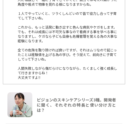
角度や視点で物事を見れる様になりますからね。
１人でやっていくと、ツラくしんどいので皆で協力し合って子育
てして下さいね。
これから、もっと活発に動き出すと色んな病気やケガをします。
でも、それは成長には不可欠な事なので看病する事を学べる事に
なりますし、ケガなら子ども自身も危機管理を覚える為の大事な
経験になります。
全ての危険を取り除ければ良いですが、それはムリなので起こっ
たことは経験値を上げる為の学び。そう捉えて、前向きに子育て
してって下さいね。
人間失敗しながら傷だらけになりながら、たくましく強く成長し
て行きますからね！
大丈夫ですよ‼️
ピジョンのスキンケアシリーズ3種。開発者
に聞く、それぞれの特長と使い分け方と
は？