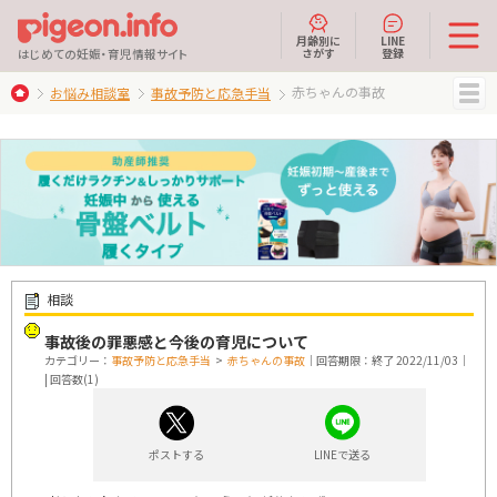
月齢別に
LINE
さがす
登録
はじめての妊娠・育児情報サイト
赤ちゃんの事故
お悩み相談室
事故予防と応急手当
MENU
相談
事故後の罪悪感と今後の育児について
カテゴリー：
事故予防と応急手当
>
赤ちゃんの事故
｜回答期限：終了 2022/11/03｜
| 回答数(1)
ポストする
LINEで送る