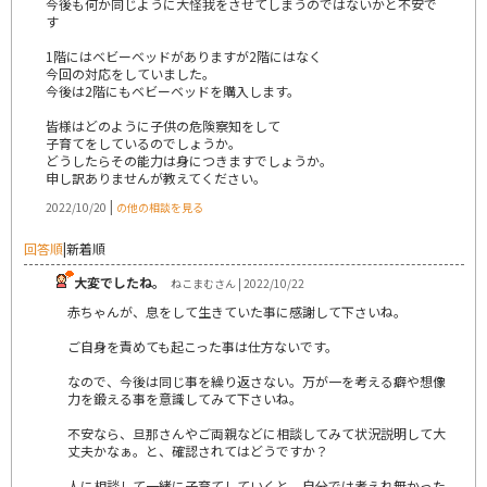
今後も何か同じように大怪我をさせてしまうのではないかと不安で
す
1階にはベビーベッドがありますが2階にはなく
今回の対応をしていました。
今後は2階にもベビーベッドを購入します。
皆様はどのように子供の危険察知をして
子育てをしているのでしょうか。
どうしたらその能力は身につきますでしょうか。
申し訳ありませんが教えてください。
|
2022/10/20
の他の相談を見る
回答順
|
新着順
大変でしたね。
ねこまむさん | 2022/10/22
赤ちゃんが、息をして生きていた事に感謝して下さいね。
ご自身を責めても起こった事は仕方ないです。
なので、今後は同じ事を繰り返さない。万が一を考える癖や想像
力を鍛える事を意識してみて下さいね。
不安なら、旦那さんやご両親などに相談してみて状況説明して大
丈夫かなぁ。と、確認されてはどうですか？
人に相談して一緒に子育てしていくと、自分では考えれ無かった