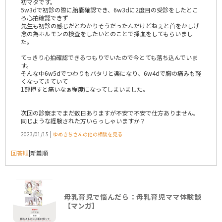
初マタです。
5w3dで初診の際に胎嚢確認でき、6w3dに2度目の受診をしたとこ
ろ心拍確認できず
先生も初診の感じだとわかりそうだったんだけどねぇと首をかしげ
念の為ホルモンの検査をしたいとのことで採血をしてもらいまし
た。
てっきり心拍確認できるつもりでいたので今とても落ち込んでいま
す。
そんな中6w5dでつわりもパタリと楽になり、6w4dで胸の痛みも軽
くなってきていて
1部押すと痛いなぁ程度になってしまいました。
次回の診察までまだ数日ありますが不安で不安で仕方ありません。
同じような経験された方いらっしゃいますか？
|
2023/01/15
ゆめきちさんの他の相談を見る
回答順
|
新着順
母乳育児で悩んだら：母乳育児ママ体験談
【マンガ】