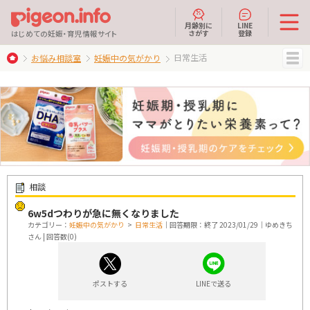
月齢別に
LINE
さがす
登録
はじめての妊娠・育児情報サイト
日常生活
お悩み相談室
妊娠中の気がかり
MENU
相談
6w5dつわりが急に無くなりました
カテゴリー：
妊娠中の気がかり
>
日常生活
｜回答期限：終了 2023/01/29｜ゆめきち
さん | 回答数(0)
ポストする
LINEで送る