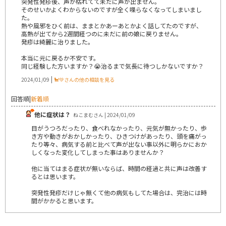
突発性発疹後、声が枯れてて未だに声が出ません。
そのせいかよくわからないのですが全く喋らなくなってしまいまし
た。
熱や風邪をひく前は、ままとかあーあとかよく話してたのですが、
高熱が出てから2週間経つのに未だに前の娘に戻りません。
発疹は綺麗に治りました。
本当に元に戻るか不安です。
同じ経験した方いますか？😭治るまで気長に待つしかないですか？
|
2024/01/09
🐩💚さんの他の相談を見る
回答順
|
新着順
他に症状は？
ねこまむさん | 2024/01/09
目がうつろだったり、食べれなかったり、元気が無かったり、歩
き方や動きがおかしかったり、ひきつけがあったり、頭を痛がっ
たり等々、病気する前と比べて声が出ない事以外に明らかにおか
しくなった変化してしまった事はありませんか？
他に当てはまる症状が無いならば、時間の経過と共に声は改善す
るとは思います。
突発性発疹だけじゃ無くて他の病気もしてた場合は、完治には時
間がかかると思います。