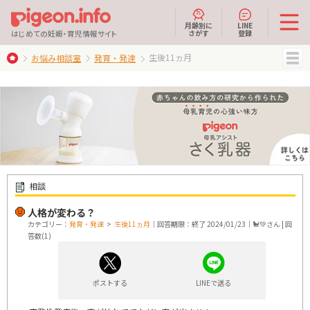
月齢別に
LINE
さがす
登録
はじめての妊娠・育児情報サイト
生後11ヵ月
お悩み相談室
発育・発達
MENU
相談
人格が変わる？
カテゴリー：
発育・発達
>
生後11ヵ月
｜回答期限：終了 2024/01/23｜🐩💚さん | 回
答数(1)
ポストする
LINEで送る