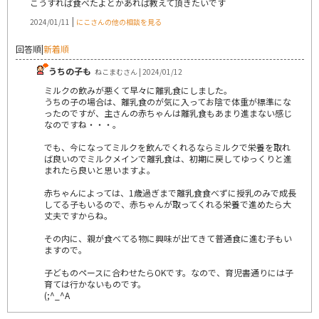
こうすれば食べたよとかあれば教えて頂きたいです
|
2024/01/11
にこさんの他の相談を見る
回答順
|
新着順
うちの子も
ねこまむさん | 2024/01/12
ミルクの飲みが悪くて早々に離乳食にしました。
うちの子の場合は、離乳食のが気に入ってお陰で体重が標準にな
ったのですが、主さんの赤ちゃんは離乳食もあまり進まない感じ
なのですね・・・。
でも、今になってミルクを飲んでくれるならミルクで栄養を取れ
ば良いのでミルクメインで離乳食は、初期に戻してゆっくりと進
まれたら良いと思いますよ。
赤ちゃんによっては、1歳過ぎまで離乳食食べずに授乳のみで成長
してる子もいるので、赤ちゃんが取ってくれる栄養で進めたら大
丈夫ですからね。
その内に、親が食べてる物に興味が出てきて普通食に進む子もい
ますので。
子どものペースに合わせたらOKです。なので、育児書通りには子
育ては行かないものです。
(;^_^A