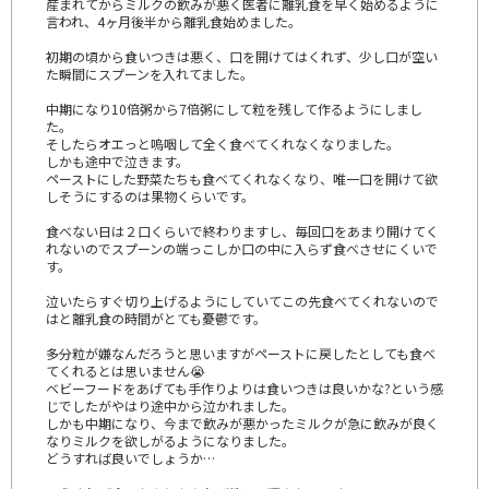
産まれてからミルクの飲みが悪く医者に離乳食を早く始めるように
言われ、4ヶ月後半から離乳食始めました。
初期の頃から食いつきは悪く、口を開けてはくれず、少し口が空い
た瞬間にスプーンを入れてました。
中期になり10倍粥から7倍粥にして粒を残して作るようにしまし
た。
そしたらオエっと嗚咽して全く食べてくれなくなりました。
しかも途中で泣きます。
ペーストにした野菜たちも食べてくれなくなり、唯一口を開けて欲
しそうにするのは果物くらいです。
食べない日は２口くらいで終わりますし、毎回口をあまり開けてく
れないのでスプーンの端っこしか口の中に入らず食べさせにくいで
す。
泣いたらすぐ切り上げるようにしていてこの先食べてくれないので
はと離乳食の時間がとても憂鬱です。
多分粒が嫌なんだろうと思いますがペーストに戻したとしても食べ
てくれるとは思いません😭
ベビーフードをあげても手作りよりは食いつきは良いかな?という感
じでしたがやはり途中から泣かれました。
しかも中期になり、今まで飲みが悪かったミルクが急に飲みが良く
なりミルクを欲しがるようになりました。
どうすれば良いでしょうか…