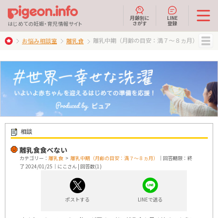
月齢別に
LINE
さがす
登録
はじめての妊娠・育児情報サイト
離乳中期（月齢の目安：満７～８ヵ月）
お悩み相談室
離乳食
MENU
相談
離乳食食べない
カテゴリー：
離乳食
>
離乳中期（月齢の目安：満７～８ヵ月）
｜回答期限：終
了 2024/01/25｜にこさん | 回答数(1)
ポストする
LINEで送る