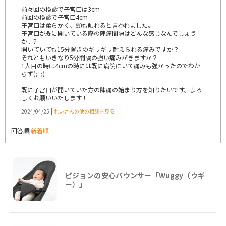
前々回の検診で子宮口は3cm
前回の検診で子宮口4cm
子宮口は柔らかく、頭も触れると言われました。
子宮口が既に開いている際の陣痛間隔はどんな感じなんでしょう
か...？
開いていても15分置きのギリギリ耐えられる痛みですか？
それともいきなり5分間隔の強い痛みがきますか？
1人目の時は4cmの時には既に病院にいて痛みも強かったのでわか
らず(;_;)
既に子宮口が開いていた方の陣痛の始まり方を知りたいです。よろ
しくお願いいたします！
|
2024/04/25
れいさんの他の相談を見る
回答順
|
新着順
ピジョンの安心バウンサー「Wuggy（ウギ
ー）」