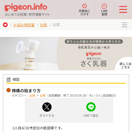
月齢別に
LINE
さがす
登録
はじめての妊娠・育児情報サイト
出産
お悩み相談室
出産
MENU
相談
陣痛の始まり方
カテゴリー：
出産
>
出産
｜回答期限：終了 2024/04/28｜れいさん | 回答数(0)
ポストする
LINEで送る
2人目4/26予定日の経産婦です。