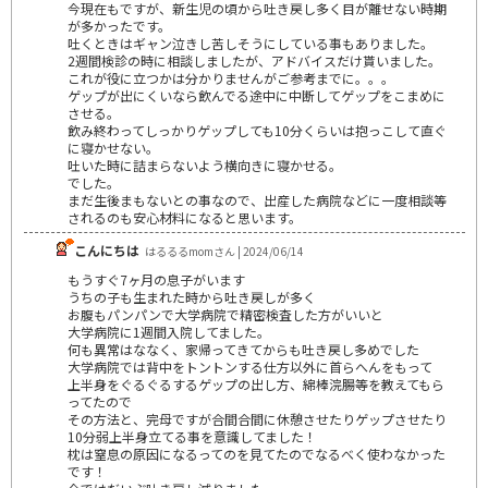
今現在もですが、新生児の頃から吐き戻し多く目が離せない時期
が多かったです。
吐くときはギャン泣きし苦しそうにしている事もありました。
2週間検診の時に相談しましたが、アドバイスだけ貰いました。
これが役に立つかは分かりませんがご参考までに。。。
ゲップが出にくいなら飲んでる途中に中断してゲップをこまめに
させる。
飲み終わってしっかりゲップしても10分くらいは抱っこして直ぐ
に寝かせない。
吐いた時に詰まらないよう横向きに寝かせる。
でした。
まだ生後まもないとの事なので、出産した病院などに一度相談等
されるのも安心材料になると思います。
こんにちは
はるるるmomさん | 2024/06/14
もうすぐ7ヶ月の息子がいます
うちの子も生まれた時から吐き戻しが多く
お腹もパンパンで大学病院で精密検査した方がいいと
大学病院に1週間入院してました。
何も異常はななく、家帰ってきてからも吐き戻し多めでした
大学病院では背中をトントンする仕方以外に首らへんをもって
上半身をぐるぐるするゲップの出し方、綿棒浣腸等を教えてもら
ってたので
その方法と、完母ですが合間合間に休憩させたりゲップさせたり
10分弱上半身立てる事を意識してました！
枕は窒息の原因になるってのを見てたのでなるべく使わなかった
です！