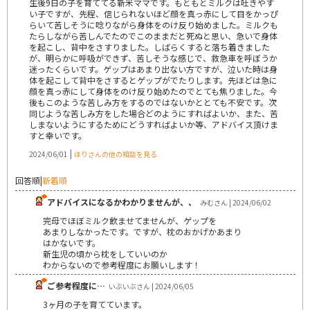
生後9日の子を育ててる新米ママです。もともとミルクは吐きやす
い子ですが、先程、信じられないほど顔を真っ赤にして目をかっぴ
らいて苦しそうに唸りながら身体をのけ反り始めました。ミルクも
たらしながら苦しんでたのでこのままだと死ぬと思い、急いで身体
を起こし、背中をさすりました。しばらくすると落ち着きました
が、明らかに呼吸ができず、苦しそうな感じで、救急車を呼ぼうか
迷ったくらいです。ゲップはあまり出ない方ですが、泣いた時は身
体を起こして背中をさするとゲップがでたりします。先ほどは急に
顔を真っ赤にして身体をのけ反り始めたのでとても焦りました。今
後もこのような苦しみ方をするのではないかととても不安です。次
同じような苦しみ方をした場合どのようにすればよいか、また、苦
しまないようにするためにどうすればよいか等、アドバイス頂けま
すと幸いです。
|
2024/06/01
ほりさんの他の相談を見る
回答順
|
新着順
アドバイスになるかわかりませんが、、
みむさん | 2024/06/02
完母でほぼミルク飲ませてませんが、ゲップを
あまりしなかったです。ですが、枕のおかげかあまり
はかないです。
新生児の頃から枕をしていいのか
わからないので参考程度にお願いします！
ご参考程度に…
いぶいぶさん | 2024/06/05
3ヶ月の子を育てています。