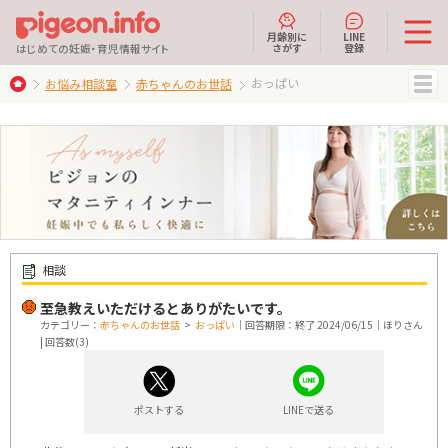
月齢別に
LINE
さがす
登録
はじめての妊娠・育児情報サイト
おっぱい
お悩み相談室
赤ちゃんのお世話
MENU
相談
至急教えいただけるとありがたいです。
カテゴリー：
赤ちゃんのお世話
>
おっぱい
｜回答期限：終了 2024/06/15｜ほりさん
| 回答数(3)
ポストする
LINEで送る