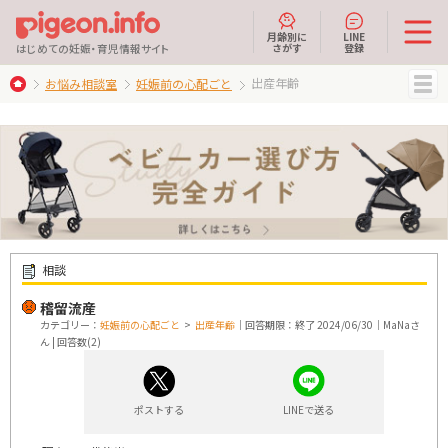
月齢別に
LINE
さがす
登録
はじめての妊娠・育児情報サイト
出産年齢
お悩み相談室
妊娠前の心配ごと
MENU
相談
稽留流産
カテゴリー：
妊娠前の心配ごと
>
出産年齢
｜回答期限：終了 2024/06/30｜MaNaさ
ん | 回答数(2)
ポストする
LINEで送る