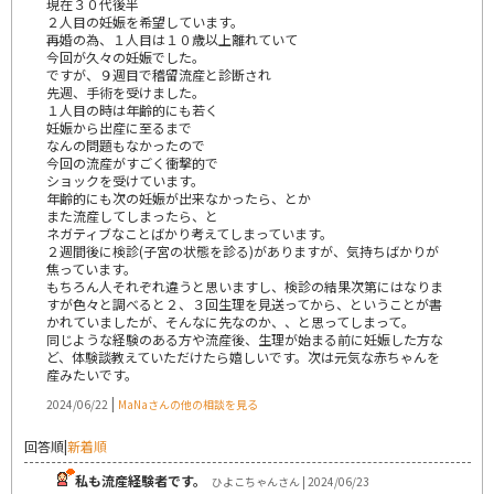
現在３０代後半
２人目の妊娠を希望しています。
再婚の為、１人目は１０歳以上離れていて
今回が久々の妊娠でした。
ですが、９週目で稽留流産と診断され
先週、手術を受けました。
１人目の時は年齢的にも若く
妊娠から出産に至るまで
なんの問題もなかったので
今回の流産がすごく衝撃的で
ショックを受けています。
年齢的にも次の妊娠が出来なかったら、とか
また流産してしまったら、と
ネガティブなことばかり考えてしまっています。
２週間後に検診(子宮の状態を診る)がありますが、気持ちばかりが
焦っています。
もちろん人それぞれ違うと思いますし、検診の結果次第にはなりま
すが色々と調べると２、３回生理を見送ってから、ということが書
かれていましたが、そんなに先なのか、、と思ってしまって。
同じような経験のある方や流産後、生理が始まる前に妊娠した方な
ど、体験談教えていただけたら嬉しいです。次は元気な赤ちゃんを
産みたいです。
|
2024/06/22
MaNaさんの他の相談を見る
回答順
|
新着順
私も流産経験者です。
ひよこちゃんさん | 2024/06/23