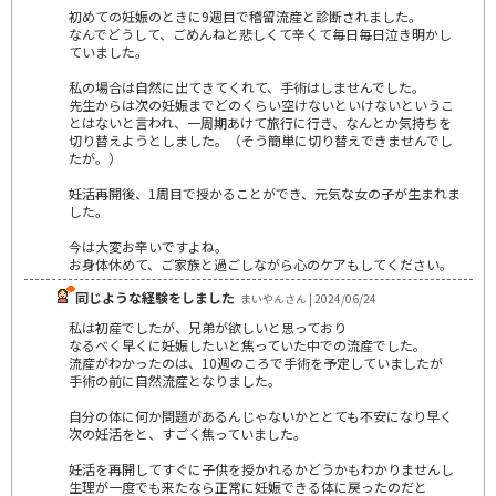
初めての妊娠のときに9週目で稽留流産と診断されました。
なんでどうして、ごめんねと悲しくて辛くて毎日毎日泣き明かし
ていました。
私の場合は自然に出てきてくれて、手術はしませんでした。
先生からは次の妊娠までどのくらい空けないといけないというこ
とはないと言われ、一周期あけて旅行に行き、なんとか気持ちを
切り替えようとしました。（そう簡単に切り替えできませんでし
たが。）
妊活再開後、1周目で授かることができ、元気な女の子が生まれま
した。
今は大変お辛いですよね。
お身体休めて、ご家族と過ごしながら心のケアもしてください。
同じような経験をしました
まいやんさん | 2024/06/24
私は初産でしたが、兄弟が欲しいと思っており
なるべく早くに妊娠したいと焦っていた中での流産でした。
流産がわかったのは、10週のころで手術を予定していましたが
手術の前に自然流産となりました。
自分の体に何か問題があるんじゃないかととても不安になり早く
次の妊活をと、すごく焦っていました。
妊活を再開してすぐに子供を授かれるかどうかもわかりませんし
生理が一度でも来たなら正常に妊娠できる体に戻ったのだと