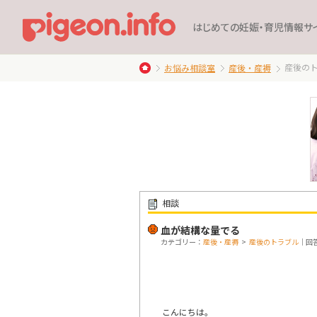
はじめての妊娠・育児情報サ
産後の
お悩み相談室
産後・産褥
相談
血が結構な量でる
カテゴリー：
産後・産褥
>
産後のトラブル
｜回答
こんにちは。