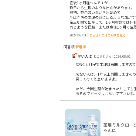
産後1ヶ月経つんですが、
昨日から生理のような出血があります。
最初、茶色ぽい血から出始めて
今は赤色の生理の時に出るような血がで
帝王切開で出産して、1ヶ月検診では何
同じような経験、または産後1ヶ月で生
|
2024/08/01
まるさんの他の相談を見る
回答順
|
新着順
早い人は
ねこまむさん | 2024/08/01
産後1ヵ月程で生理は再開しますの
来ない人は、1年以上再開しません
戻って行くと思いますよ。
ただ、今回生理が始まったとしても
あるのでビックリしないで下さいね
薬用ミルクローシ
ゃんに