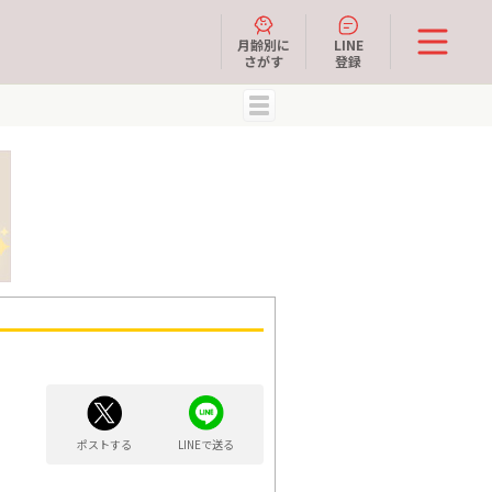
月齢別に
LINE
さがす
登録
MENU
ポストする
LINEで送る