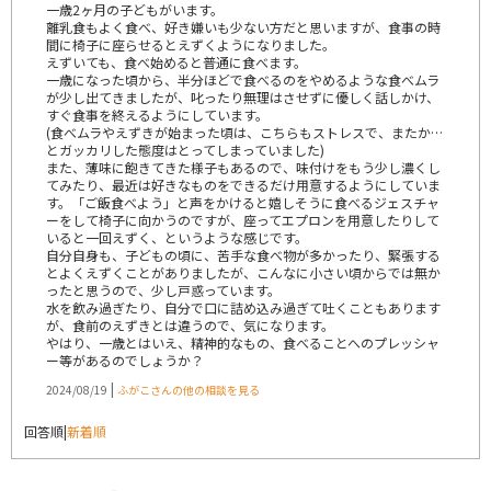
一歳2ヶ月の子どもがいます。
離乳食もよく食べ、好き嫌いも少ない方だと思いますが、食事の時
間に椅子に座らせるとえずくようになりました。
えずいても、食べ始めると普通に食べます。
一歳になった頃から、半分ほどで食べるのをやめるような食べムラ
が少し出てきましたが、叱ったり無理はさせずに優しく話しかけ、
すぐ食事を終えるようにしています。
(食べムラやえずきが始まった頃は、こちらもストレスで、またか…
とガッカリした態度はとってしまっていました)
また、薄味に飽きてきた様子もあるので、味付けをもう少し濃くし
てみたり、最近は好きなものをできるだけ用意するようにしていま
す。「ご飯食べよう」と声をかけると嬉しそうに食べるジェスチャ
ーをして椅子に向かうのですが、座ってエプロンを用意したりして
いると一回えずく、というような感じです。
自分自身も、子どもの頃に、苦手な食べ物が多かったり、緊張する
とよくえずくことがありましたが、こんなに小さい頃からでは無か
ったと思うので、少し戸惑っています。
水を飲み過ぎたり、自分で口に詰め込み過ぎて吐くこともあります
が、食前のえずきとは違うので、気になります。
やはり、一歳とはいえ、精神的なもの、食べることへのプレッシャ
ー等があるのでしょうか？
|
2024/08/19
ふがこさんの他の相談を見る
回答順
|
新着順