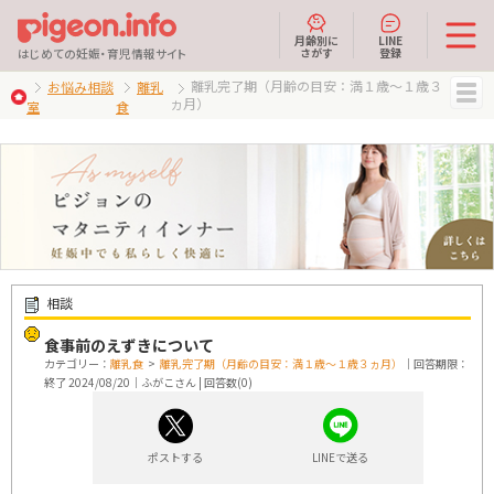
月齢別に
LINE
さがす
登録
はじめての妊娠・育児情報サイト
離乳完了期（月齢の目安：満１歳～１歳３
お悩み相談
離乳
ヵ月）
室
食
MENU
相談
食事前のえずきについて
カテゴリー：
離乳食
>
離乳完了期（月齢の目安：満１歳～１歳３ヵ月）
｜回答期限：
終了 2024/08/20｜ふがこさん | 回答数(0)
ポストする
LINEで送る