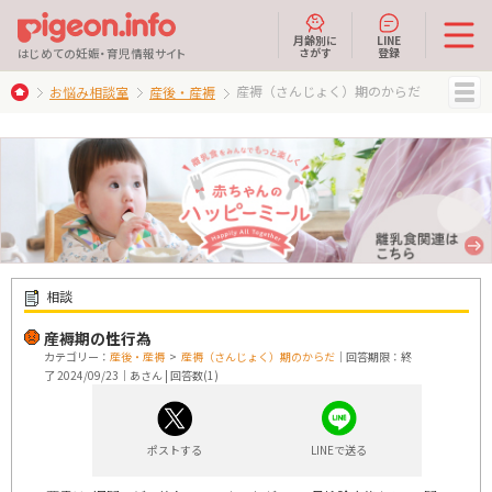
月齢別に
LINE
さがす
登録
はじめての妊娠・育児情報サイト
産褥（さんじょく）期のからだ
お悩み相談室
産後・産褥
MENU
相談
産褥期の性行為
カテゴリー：
産後・産褥
>
産褥（さんじょく）期のからだ
｜回答期限：終
了 2024/09/23｜あさん | 回答数(1)
ポストする
LINEで送る