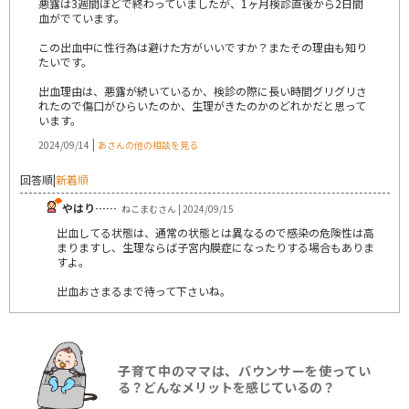
悪露は3週間ほどで終わっていましたが、1ヶ月検診直後から2日間
血がでています。
この出血中に性行為は避けた方がいいですか？またその理由も知り
たいです。
出血理由は、悪露が続いているか、検診の際に長い時間グリグリさ
れたので傷口がひらいたのか、生理がきたのかのどれかだと思って
います。
|
2024/09/14
あさんの他の相談を見る
回答順
|
新着順
やはり……
ねこまむさん | 2024/09/15
出血してる状態は、通常の状態とは異なるので感染の危険性は高
まりますし、生理ならば子宮内膜症になったりする場合もありま
すよ。
出血おさまるまで待って下さいね。
子育て中のママは、バウンサーを使ってい
る？どんなメリットを感じているの？