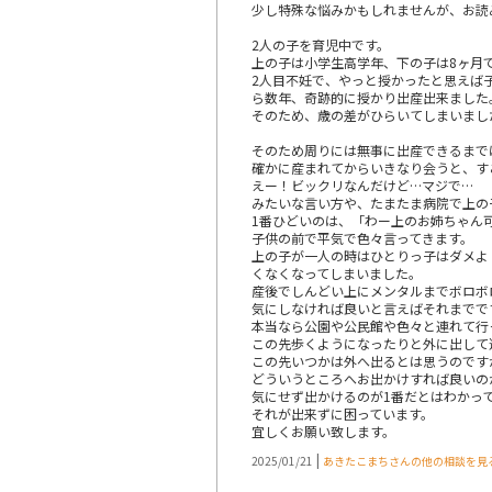
少し特殊な悩みかもしれませんが、お読
2人の子を育児中です。
上の子は小学生高学年、下の子は8ヶ月で
2人目不妊で、やっと授かったと思えば
ら数年、奇跡的に授かり出産出来ました
そのため、歳の差がひらいてしまいまし
そのため周りには無事に出産できるまで
確かに産まれてからいきなり会うと、す
えー！ビックリなんだけど…マジで…
みたいな言い方や、たまたま病院で上の
1番ひどいのは、「わー上のお姉ちゃん
子供の前で平気で色々言ってきます。
上の子が一人の時はひとりっ子はダメよ
くなくなってしまいました。
産後でしんどい上にメンタルまでボロボ
気にしなければ良いと言えばそれまでで
本当なら公園や公民館や色々と連れて行
この先歩くようになったりと外に出して
この先いつかは外へ出るとは思うのです
どういうところへお出かけすれば良いの
気にせず出かけるのが1番だとはわかっ
それが出来ずに困っています。
宜しくお願い致します。
|
2025/01/21
あきたこまちさんの他の相談を見