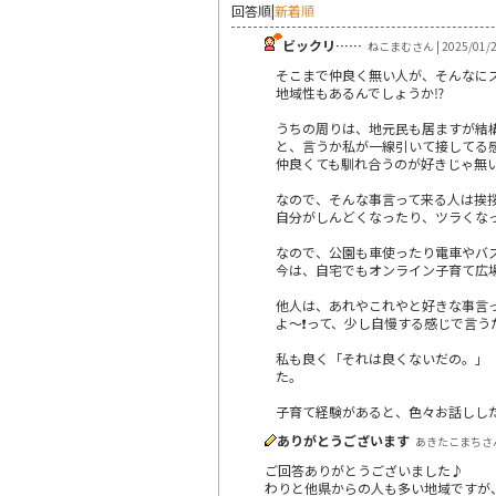
回答順
|
新着順
ビックリ……
ねこまむさん | 2025/01/
そこまで仲良く無い人が、そんなにズ
地域性もあるんでしょうか⁉️
うちの周りは、地元民も居ますが結
と、言うか私が一線引いて接してる
仲良くても馴れ合うのが好きじゃ無い
なので、そんな事言って来る人は挨
自分がしんどくなったり、ツラくな
なので、公園も車使ったり電車やバ
今は、自宅でもオンライン子育て広
他人は、あれやこれやと好きな事言
よ～❗って、少し自慢する感じで言う
私も良く「それは良くないだの。」
た。
子育て経験があると、色々お話しし
ありがとうございます
あきたこまちさん |
ご回答ありがとうございました♪
わりと他県からの人も多い地域ですが