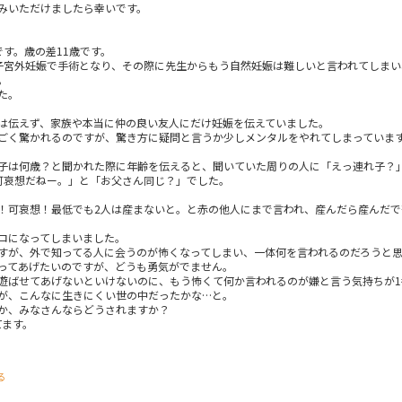
みいただけましたら幸いです。
す。歳の差11歳です。
子宮外妊娠で手術となり、その際に先生からもう自然妊娠は難しいと言われてしま
。
た。
は伝えず、家族や本当に仲の良い友人にだけ妊娠を伝えていました。
ごく驚かれるのですが、驚き方に疑問と言うか少しメンタルをやれてしまっていま
子は何歳？と聞かれた際に年齢を伝えると、聞いていた周りの人に「えっ連れ子？
可哀想だねー。」と「お父さん同じ？」でした。
！可哀想！最低でも2人は産まないと。と赤の他人にまで言われ、産んだら産んだで
ロになってしまいました。
すが、外で知ってる人に会うのが怖くなってしまい、一体何を言われるのだろうと
ってあげたいのですが、どうも勇気がでません。
遊ばせてあげないといけないのに、もう怖くて何か言われるのが嫌と言う気持ちが1
が、こんなに生きにくい世の中だったかな…と。
か、みなさんならどうされますか？
てます。
る