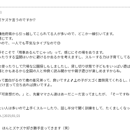
21
ケズケ言うのですか⁉️
構他府県から引っ越してこられてる人が多いので、どこか一線引いてます。
感じです。
ので、一人でも平気なタイプなので😓
拶そこそで「用事あるんでじゃっ❗」って、感じにその場を去ります。
ったりする空間はいかに避けるか去るかを考えますし、スルーする力は子育てして
ス使ったりして穴場な公園探しもしましたし、貸し切り状態で子どもをいっぱい遊ば
場とかもあるから全国の人と仲良く読み聞かせや親子遊びが楽しめますからね。
って面白がるので歳の差兄弟って、良いですよ🎵上の子がスゴく面倒見てくれるし
だけ言って立ち去れば良いですよ。
「可哀想だの。」と、先輩ママさん達はあーだこーだ言ってましたが、「そーですね
たい人は多いので上手くスルーしたり、話し半分で聞く訓練をして、たくましくなっ
 2025/01/21
、ほんとズケズケ好き勝手言ってきます（笑）