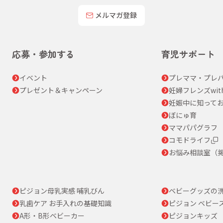
メルマガ登録
応募・参加する
育児サポート
イベント
プレママ・プレパ
プレゼント＆キャンペーン
妊婦フレンズwit
妊娠中に知って
ぼにゅ育
ママパパグラフ
コモドライフ
お悩み相談室（
ピジョン母乳実感 哺乳びん
ベビーグッズの
乳歯ケア お手入れの基礎知識
ピジョン ベビー
A形・B形ベビーカー
ピジョンキッズ