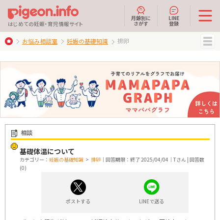
月齢別に
LINE
さがす
登録
はじめての妊娠・育児情報サイト
排卵
お悩み相談室
妊娠の基礎知識
MENU
相談
基礎体温について
カテゴリー：
妊娠の基礎知識
>
排卵
｜回答期限：終了 2025/04/04｜Tさん | 回答数
(0)
ポストする
LINEで送る