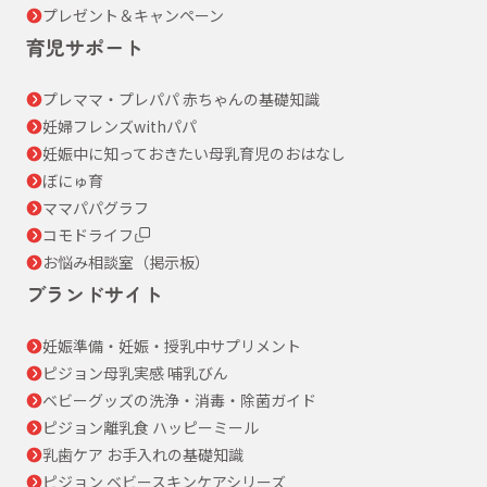
プレゼント＆キャンペーン
育児サポート
プレママ・プレパパ 赤ちゃんの基礎知識
妊婦フレンズwithパパ
妊娠中に知っておきたい母乳育児のおはなし
ぼにゅ育
ママパパグラフ
コモドライフ
お悩み相談室（掲示板）
ブランドサイト
妊娠準備・妊娠・授乳中サプリメント
ピジョン母乳実感 哺乳びん
ベビーグッズの洗浄・消毒・除菌ガイド
ピジョン離乳食 ハッピーミール
乳歯ケア お手入れの基礎知識
ピジョン ベビースキンケアシリーズ