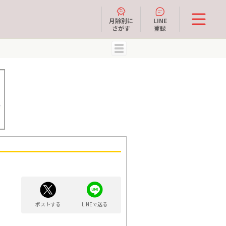
月齢別に
LINE
さがす
登録
MENU
ポストする
LINEで送る