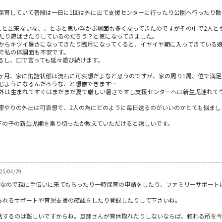
宅保育していて普段は一日に1回は外に出て支援センターに行ったり公園へ行ったり
こと出来ないな、、とふと思い浮かぶ場面も多くなってきたのですがその中で2人と
たり遊ばせたりしているのだろう？と気になってきました。
からキツイ暑さになってきたり臨月になってくると、イヤイヤ期に入ってきている
で私の体調面も不安です。
るし、口で言っても延々遊び続けます。
ヶ月、家に缶詰状態は流石に可哀想だよなと思うのですが、家の周り1周、位で満足
じようになるんだろうな、と想像できます…
外は生まれてすぐはまだまだ夏で厳しい暑さですし支援センターへは新生児連れて
理やりの外出は可哀想で、2人の為にどのように毎日送るのがいいのかとても悩まし
下の子の新生児期を乗り切ったか教えていただけると嬉しいです。
5/04/29
物なので親に手伝いに来てもらったり一時保育の申請をしたり、ファミリーサポート
られるサポートや育児支援の確認をしたり登録したりして下さいね。
話するのは難しいですからね。旦那さんが育休取れたりしないならば、頼れる所を