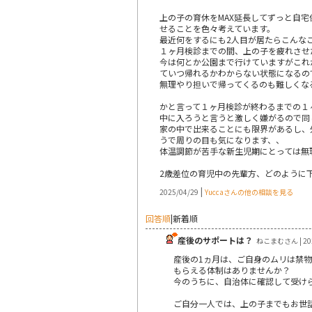
上の子の育休をMAX延長してずっと自
せることを色々考えています。
最近何をするにも2人目が居たらこんな
１ヶ月検診までの間、上の子を疲れさせ
今は何とか公園まで行けていますがこれ
ていつ帰れるかわからない状態になるの
無理やり担いで帰ってくるのも難しくな
かと言って１ヶ月検診が終わるまでの１
中に入ろうと言うと激しく嫌がるので同
家の中で出来ることにも限界があるし、
うで周りの目も気になります、、
体温調節が苦手な新生児期にとっては無
2歳差位の育児中の先輩方、どのように
|
2025/04/29
Yuccaさんの他の相談を見る
回答順
|
新着順
産後のサポートは？
ねこまむさん | 202
産後の1ヵ月は、ご自身のムリは禁
もらえる体制はありませんか？
今のうちに、自治体に確認して受け
ご自分一人では、上の子までもお世