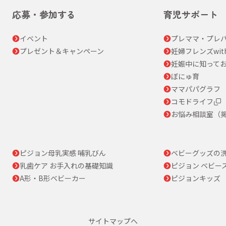
応募・参加する
育児サポート
イベント
プレママ・プレパ
プレゼント＆キャンペーン
妊婦フレンズwit
妊娠中に知って
ぼにゅ育
ママパパグラフ
コモドライフ
お悩み相談室（
ピジョン母乳実感 哺乳びん
ベビーグッズの
乳歯ケア お手入れの基礎知識
ピジョン ベビー
A形・B形ベビーカー
ピジョンキッズ
サイトマップへ