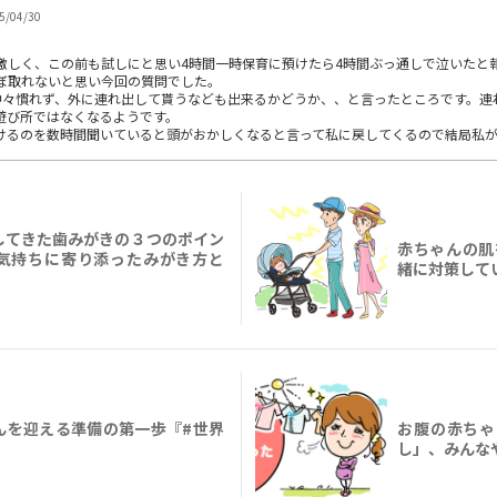
5/04/30
激しく、この前も試しにと思い4時間一時保育に預けたら4時間ぶっ通しで泣いたと
ぼ取れないと思い今回の質問でした。
中々慣れず、外に連れ出して貰うなども出来るかどうか、、と言ったところです。連
遊び所ではなくなるようです。
けるのを数時間聞いていると頭がおかしくなると言って私に戻してくるので結局私
してきた歯みがきの３つのポイン
赤ちゃんの肌
気持ちに寄り添ったみがき方と
緒に対策して
んを迎える準備の第一歩『#世界
お腹の赤ちゃ
し」、みんな