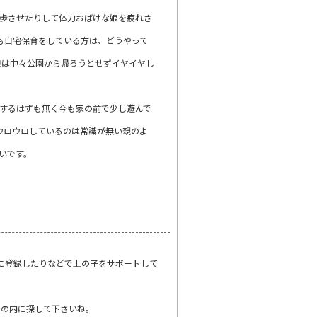
散歩させたりして体力おばけな娘を疲れさ
も自宅保育をしている方は、どうやって
娘は中々公園から帰ろうとせずイヤイヤし
するはずも無く今も家の前で少し遊んで
ウロウロしているのは常識が無い親のよ
いです。
に登録したりなどで上の子をサポートして
今の内に探して下さいね。