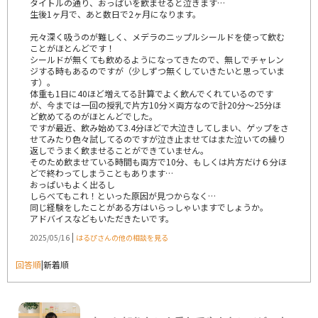
タイトルの通り、おっぱいを飲ませると泣きます…
生後1ヶ月で、あと数日で2ヶ月になります。
元々深く吸うのが難しく、メデラのニップルシールドを使って飲む
ことがほとんどです！
シールドが無くても飲めるようになってきたので、無しでチャレン
ジする時もあるのですが（少しずつ無くしていきたいと思っていま
す）。
体重も1日に40ほど増えてる計算でよく飲んでくれているのです
が、今までは一回の授乳で片方10分×両方なので計20分〜25分ほ
ど飲めてるのがほとんどでした。
ですが最近、飲み始めて3.4分ほどで大泣きしてしまい、ゲップをさ
せてみたり色々試してるのですが泣き止ませてはまた泣いての繰り
返しでうまく飲ませることができていません。
そのため飲ませている時間も両方で10分、もしくは片方だけ６分ほ
どで終わってしまうこともあります…
おっぱいもよく出るし
しらべてもこれ！といった原因が見つからなく…
同じ経験をしたことがある方はいらっしゃいますでしょうか。
アドバイスなどもいただきたいです。
|
2025/05/16
はるぴさんの他の相談を見る
回答順
|
新着順