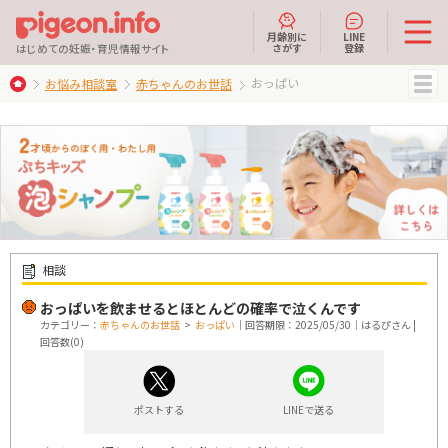
月齢別に
LINE
さがす
登録
はじめての妊娠・育児情報サイト
おっぱい
お悩み相談室
赤ちゃんのお世話
MENU
相談
おっぱいを飲ませるとほとんどの確率で泣くんです
カテゴリー：
赤ちゃんのお世話
>
おっぱい
｜回答期限：2025/05/30｜はるぴさん |
回答数(0)
ポストする
LINEで送る