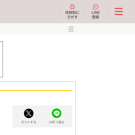
月齢別に
LINE
さがす
登録
MENU
ポストする
LINEで送る