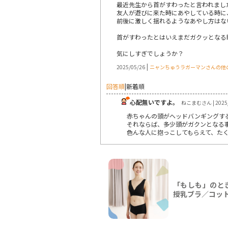
最近先生から首がすわったと言われまし
友人が遊びに来た時にあやしている時に
前後に激しく揺れるようなあやし方はな
首がすわったとはいえまだガクッとなる
気にしすぎでしょうか？
|
2025/05/26
ニャンちゅうラガーマンさんの他
回答順
|
新着順
心配無いですよ。
ねこまむさん | 2025/
赤ちゃんの頭がヘッドバンギングす
それならば、多少頭がガクンとなる
色んな人に抱っこしてもらえて、たく
「もしも」のとき
授乳ブラ／コッ