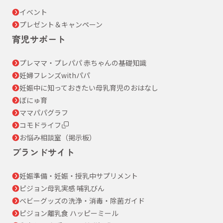
イベント
プレゼント＆キャンペーン
育児サポート
プレママ・プレパパ 赤ちゃんの基礎知識
妊婦フレンズwithパパ
妊娠中に知っておきたい母乳育児のおはなし
ぼにゅ育
ママパパグラフ
コモドライフ
お悩み相談室（掲示板）
ブランドサイト
妊娠準備・妊娠・授乳中サプリメント
ピジョン母乳実感 哺乳びん
ベビーグッズの洗浄・消毒・除菌ガイド
ピジョン離乳食 ハッピーミール