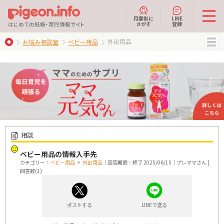
月齢別に
LINE
さがす
登録
はじめての妊娠・育児情報サイト
外出用品
お悩み相談室
ベビー用品
MENU
相談
ベビー用品の情報入手先
カテゴリー：
ベビー用品
>
外出用品
｜回答期限：終了 2025/06/15｜プレママさん |
回答数(1)
ポストする
LINEで送る