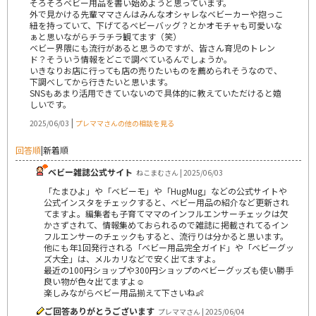
そろそろベビー用品を書い始めようと思っています。
外で見かける先輩ママさんはみんなオシャレなベビーカーや抱っこ
紐を持っていて、下げてるベビーバッグ？とかオモチャも可愛いな
ぁと思いながらチラチラ観てます（笑）
ベビー界隈にも流行があると思うのですが、皆さん育児のトレン
ド？そういう情報をどこで調べているんでしょうか。
いきなりお店に行っても店の売りたいものを薦められそうなので、
下調べしてから行きたいと思います。
SNSもあまり活用できていないので具体的に教えていただけると嬉
しいです。
|
2025/06/03
プレママさんの他の相談を見る
回答順
|
新着順
ベビー雑誌公式サイト
ねこまむさん | 2025/06/03
「たまひよ」や「ベビーモ」や「HugMug」などの公式サイトや
公式インスタをチェックすると、ベビー用品の紹介など更新され
てますよ。編集者も子育てママのインフルエンサーチェックは欠
かさずされて、情報集めておられるので雑誌に掲載されてるイン
フルエンサーのチェックもすると、流行りは分かると思います。
他にも年1回発行される「ベビー用品完全ガイド」や「ベビーグッ
ズ大全」は、メルカリなどで安く出てますよ。
最近の100円ショップや300円ショップのベビーグッズも使い勝手
良い物が色々出てますよ☺️
楽しみながらベビー用品揃えて下さいね👶
ご回答ありがとうございます
プレママさん | 2025/06/04