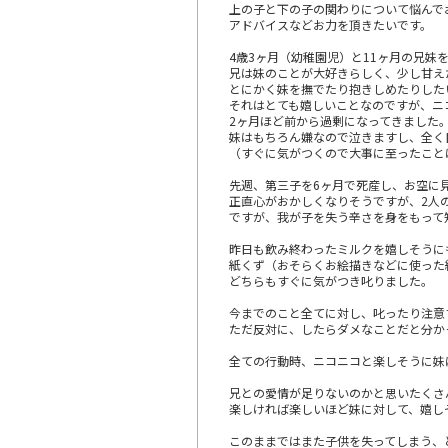
上の子と下の子の関わりについて悩んで
アドバイスなどお力を頂きたいです。
4歳3ヶ月（幼稚園児）と11ヶ月の兄妹
兄は妹のことが大好きらしく、少し甘え
とにかく妹を撫でたり抱きしめたりした
それはとても嬉しいことなのですが、ニ
2ヶ月ほど前から過剰になってきました
妹はもちろん嫌なので泣きますし、全く
（すぐに気がつくので大事に至ったこと
先週、第三子を6ヶ月で死産し、お空に
正直心がおかしくなりそうですが、2人
ですが、我が子を失う辛さを身をもって
昨日も飲み終わったミルクを嬉しそうに
紙くず（おそらくお絵描きなどに使った
どちらもすぐに気がつき叱りました。
今までのこと全てに対し、叱ったり注意
ただ反対に、したらダメなことだと分か
全ての行動時、ニコニコと楽しそうに妹
兄との愛情が足りないのかと思いたくさ
楽しければ楽しいほど妹に対して、嬉し
このままではまた子供を失ってしまう、