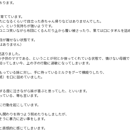
おります。
を育てています。
たになるくらいで目立った赤ちゃん帰りなどはありませんでした。
い、という気持ちが強いようです。
コニコ笑いながら布団にくるんだり上から覆い被さったり、果ては口にタオルを詰
。
目が離せない状態です。
はありません）
見送りました。
の子供のママである、ということが何とか保ってくれている状態で、情けない母親で
知ってしまい今、上の子の行動に過敏になってしまいます。
もっている妹に対し、手に持っているミルクをグーで横殴りしたり、
紙）を口に詰めていました。
する度に泣きながら妹が喜ぶと思ってした、といいます。
っている、等も言います。
に行動を起こしています。
ん関わりを持つよう努めたりもしましたが、
そうに暴力に近い事をします。
と直感的に感じてしまいます。