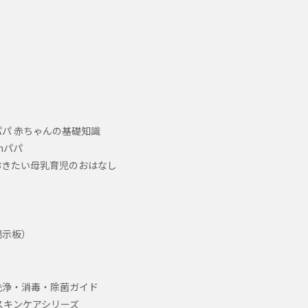
パ 赤ちゃんの基礎知識
hパパ
おきたい母乳育児のおはなし
掲示板）
洗浄・消毒・除菌ガイド
スキンケアシリーズ