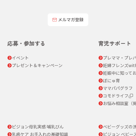
メルマガ登録
応募・参加する
育児サポート
イベント
プレママ・プレパ
プレゼント＆キャンペーン
妊婦フレンズwit
妊娠中に知って
ぼにゅ育
ママパパグラフ
コモドライフ
お悩み相談室（
ピジョン母乳実感 哺乳びん
ベビーグッズの
乳歯ケア お手入れの基礎知識
ピジョン ベビー