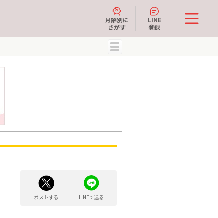
月齢別に
LINE
さがす
登録
MENU
ポストする
LINEで送る