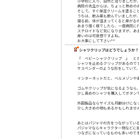
小学校に入り、自然と治りましたが
病院の先生からは、ちょっと熱めの
そして、すぐ保湿クリームを塗るこ
うちは、飲み薬も飲んでいましたが
寝る前、体が温まってくると痒がる
あまり掻く様でしたら、一度病院に
ステロイドなど気になりますが、あ
痒いのは可哀想ですよね。
お大事にして下さい^^
シャツクリップはどうでしょうか？
『 ベビーシャツクリップ 』 と
シャツを止めるクリップがあるので
サスペンダーのような形をしていて
インターネットだと、ベルメゾンや楽
ゴムやクリップが気になるようなら
少し長めのシャツを購入してボタン
外国製品ならサイズも月齢分けにな
少し大きめの物もあるかもしれませ
あとはパジャマの方をつながってい
パジャマならキャラクター物などに
つなぎになっているものも多いので