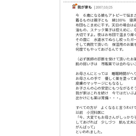
我が家も
| 2007/10/25
今 ６歳になる娘もアトピーで悩ま
着るものは親子とも 綿100％ 寝
布団もこまめに干す。天日の場合は
油もの、スナック菓子は控えめに、
大切ですよ。夜はお布団で温まり痒
その度に 水道水でぬらし絞ったガ
そして病院で頂いた 保湿用のお薬
何度でもやってあげるんです。
（必ず医師の診断を受けて頂いたお
肌の弱い子は 市販薬では合わない
お母さんにとっては 睡眠時間がへ
お母さんの手で 優しく薬を塗って
皮膚のマッサージにもなるし
お子さんの心の安定にもつながるそ
我が家はこれを続け 今ではだいぶ
出かけにも薬は常備・・・。
すべての方が よくなると言うわけ
以前 小児科医に
「今、大変でもお母さんがしっかり
してあげれば 少しづつ 肌も丈夫
がんばって」
といわれました。