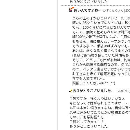
ありがとうございました
痒いんですよね…
かず＆たくさん | 200
うちの上の子がひどいアトピーだっ
確かに95ぐらいまでのサイズは、
でも、100ぐらいになるとないんですよ
そこで、病院で勧められたのは靴下
綿100％の靴下を両手にはめ、手首
もちろん、肌に布ガムテープがつい
そうする事で、手袋ははずれないし
あとは、暑くなると痒くなりますの
(真冬は綿毛布を使っていた時期もあ
そして、どうしても痒がる時は、枕
これから乾燥する季節なので、保湿
ので、ベッタリ塗らない方がいいで
お子さんも痒くて睡眠不足になって
ママも大変ですし…。
頑張ってくださいね(*^_^*)
ありがとうございました。
| 2007/10
手袋ですか。掻くよりはいいかなぁ
今になっては嫌がられそうですが・・
布団は本当に悩みますよね。自分は寒
息子は汗かいてたりとかが結構あるの
その、汗も悪影響だしTT
手袋試してみます！！
ありがとうございました