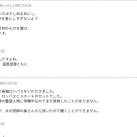
いさん | 2007/10/25
ふろは少しぬるめにし、
分を落としすぎないよう
素材のものを選び、
ます。
/26
んですよね。
、温度湿度ともに
 2007/10/26
の長袖ロンパスをいただきました。
、ロンパスとスカートのセットでした。
時の着替え用に待機中なのでまだ使用したことがありません。
が、夫の恩師の奥さんから頂いたので聞くことができません。
/26
！！