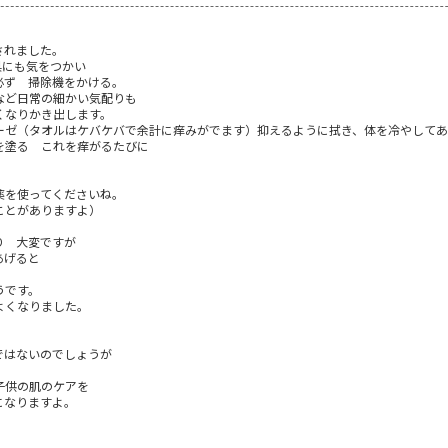
されました。
具にも気をつかい
必ず 掃除機をかける。
など日常の細かい気配りも
くなりかき出します。
ーゼ（タオルはケバケバで余計に痒みがでます）抑えるように拭き、体を冷やしてあ
を塗る これを痒がるたびに
薬を使ってくださいね。
ことがありますよ）
り 大変ですが
あげると
うです。
よくなりました。
ではないのでしょうが
子供の肌のケアを
になりますよ。