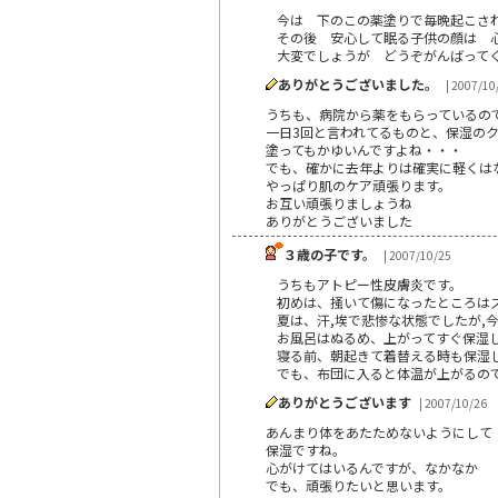
今は 下のこの薬塗りで毎晩起こさ
その後 安心して眠る子供の顔は 
大変でしょうが どうぞがんばって
ありがとうございました。
| 2007/10
うちも、病院から薬をもらっているの
一日3回と言われてるものと、保湿の
塗ってもかゆいんですよね・・・
でも、確かに去年よりは確実に軽くは
やっぱり肌のケア頑張ります。
お互い頑張りましょうね
ありがとうございました
３歳の子です。
| 2007/10/25
うちもアトピー性皮膚炎です。
初めは、掻いて傷になったところは
夏は、汗,埃で悲惨な状態でしたが,
お風呂はぬるめ、上がってすぐ保湿
寝る前、朝起きて着替える時も保湿
でも、布団に入ると体温が上がるの
ありがとうございます
| 2007/10/26
あんまり体をあたためないようにして
保湿ですね。
心がけてはいるんですが、なかなか
でも、頑張りたいと思います。