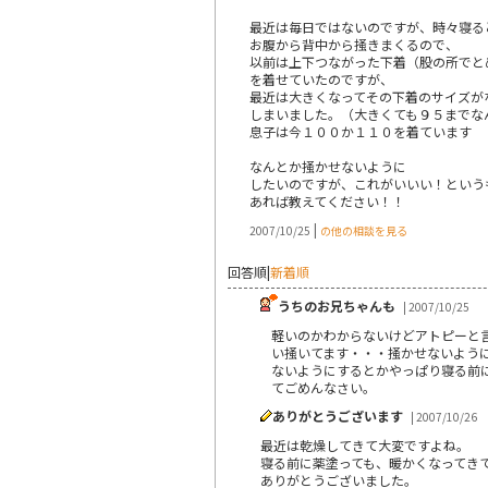
最近は毎日ではないのですが、時々寝る
お腹から背中から掻きまくるので、
以前は上下つながった下着（股の所でと
を着せていたのですが、
最近は大きくなってその下着のサイズが
しまいました。（大きくても９５までな
息子は今１００か１１０を着ています
なんとか掻かせないように
したいのですが、これがいいい！という
あれば教えてください！！
|
2007/10/25
の他の相談を見る
回答順
|
新着順
うちのお兄ちゃんも
| 2007/10/25
軽いのかわからないけどアトピーと
い掻いてます・・・掻かせないよう
ないようにするとかやっぱり寝る前
てごめんなさい。
ありがとうございます
| 2007/10/26
最近は乾燥してきて大変ですよね。
寝る前に薬塗っても、暖かくなってき
ありがとうございました。