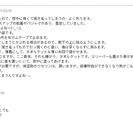
7/10/25
たので、夜中に痒くて掻き毟ってしまうの…よく判ります。
股スナップの肌着やパジャマがあり、重宝していました。
ね～(~_~;)
手袋です。
の所を布ガムテープで止めます。
てしまうとかぶれる場合があるので、靴下の上に貼るようにします。
、掻き毟っても爪で引っ掻くのと違い、傷は深くならずに済みます。
で、薄着にして、タオルケット＆薄い布団で寝かせます。
りますが、ここ数年、それも嫌がり、タオルケットです。スリーパーも着せた事があ
元に薬を置いといて、夜中に塗ってあげます。
が必要ですが、保湿剤のワセリンは、潤いますが、皮膚呼吸ができなくなり熱がこ
す。
しまうんですよね…。
/26
・
くても
で