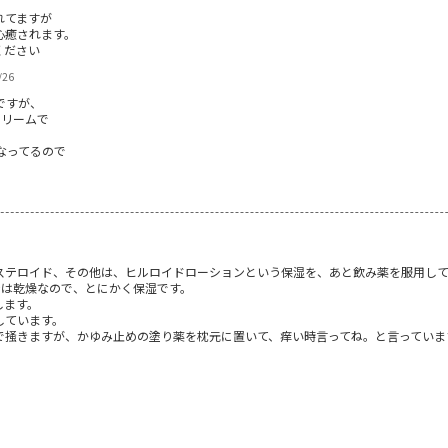
れてますが
心癒されます。
ください
/26
ですが、
クリームで
なってるので
ステロイド、その他は、ヒルロイドローションという保湿を、あと飲み薬を服用し
今は乾燥なので、とにかく保湿です。
します。
しています。
で掻きますが、かゆみ止めの塗り薬を枕元に置いて、痒い時言ってね。と言っていま