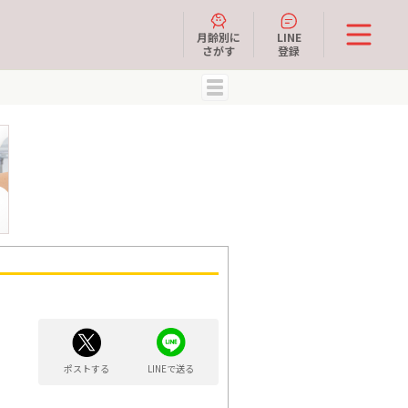
月齢別に
LINE
さがす
登録
MENU
ポストする
LINEで送る