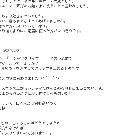
、それまでは、夜は毎日痒がって大変でした。
おふろで、固形の石鹸でよく洗うことと言われました。
と。
、あまり効きませんでした。
ので、寝るまでさすってあげてましたね。
行った方が良いとおもいます。
まり掻くよりは、適度に使った方がいいそうです。
| 2007/11/07
か 『 シャツクリップ 』 と言う名前で
すが…どうでしょうか？
、お尻の下を通すしてクリップを止めるものです。
天市場にもありました（*＾－＾*）
、ズボンの上からパジャマだけをとめる事も出来ると思います。
で止められるように縫い付けるのも良いかな？
っていて、日本人より背も高いので
んね！
るものにしてみるのはどうでしょうか？
抵抗がなければ、
手に入りやすいかも知れません。