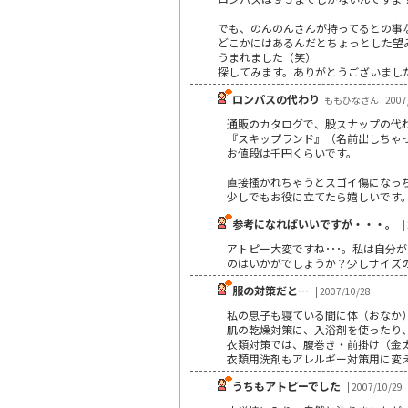
でも、のんのんさんが持ってるとの事
どこかにはあるんだとちょっとした望
うまれました（笑）
探してみます。ありがとうございまし
ロンパスの代わり
ももひなさん | 2007/
通販のカタログで、股スナップの代
『スキップランド』（名前出しちゃ
お値段は千円くらいです。
直接掻かれちゃうとスゴイ傷になっ
少しでもお役に立てたら嬉しいです
参考になればいいですが・・・。
|
アトピー大変ですね･･･。私は自分
のはいかがでしょうか？少しサイズの
服の対策だと…
| 2007/10/28
私の息子も寝ている間に体（おなか
肌の乾燥対策に、入浴剤を使ったり
衣類対策では、腹巻き・前掛け（金
衣類用洗剤もアレルギー対策用に変
うちもアトピーでした
| 2007/10/29