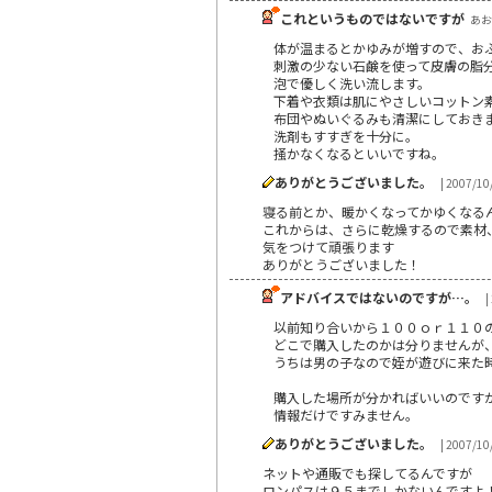
これというものではないですが
あおれ
体が温まるとかゆみが増すので、お
刺激の少ない石鹸を使って皮膚の脂
泡で優しく洗い流します。
下着や衣類は肌にやさしいコットン
布団やぬいぐるみも清潔にしておき
洗剤もすすぎを十分に。
掻かなくなるといいですね。
ありがとうございました。
| 2007/10
寝る前とか、暖かくなってかゆくなる
これからは、さらに乾燥するので素材
気をつけて頑張ります
ありがとうございました！
アドバイスではないのですが…。
|
以前知り合いから１００ｏｒ１１０
どこで購入したのかは分りませんが
うちは男の子なので姪が遊びに来た
購入した場所が分かればいいのです
情報だけですみません。
ありがとうございました。
| 2007/10
ネットや通販でも探してるんですが
ロンパスは９５までしかないんですよ