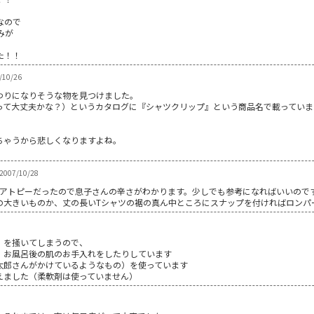
なので
みが
た！！
10/26
わりになりそうな物を見つけました。
って大丈夫かな？）というカタログに『シャツクリップ』という商品名で載っていま
ちゃうから悲しくなりますよね。
。
 2007/10/28
がアトピーだったので息子さんの辛さがわかります。少しでも参考になればいいので
大きいものか、丈の長いTシャツの裾の真ん中ところにスナップを付ければロンパー
）を掻いてしまうので、
、お風呂後の肌のお手入れをしたりしています
太郎さんがかけているようなもの）を使っています
えました（柔軟剤は使っていません）