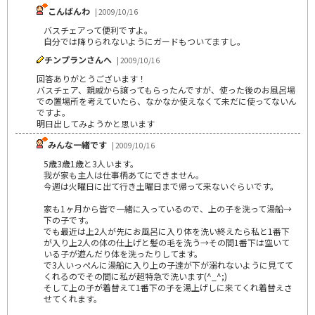
こんばんわ
| 2009/10/16
バスチェアって便利ですよ。
自分では降りられないようにガードもついてますし。
チンプランさんへ
| 2009/10/16
回答ありがとうございます！
バスチェア、親戚から譲ってもらったんですが、使った後のお風呂場
での置場所を考えていたら、なかなか使えなくて未だに使ってないん
ですよ。
明日出してみようかと思います
みんな一緒です
| 2009/10/16
5歳3歳1歳と3人います。
我が家も主人は仕事柄あてにできません。
今週は火曜日に出て行き土曜日まで帰って来ないぐらいです。
家も1ヶ月から皆で一緒に入っているので、上の子を洗って湯船→
下の子です。
でも最近は上2人が先にお風呂に入り体を洗い終えたら私と1番下
が入り上2人の体の仕上げと髪の毛を洗う→その間1番下は空いて
いる子が遊んだり体を洗ったりしてます。
で3人いっぺんに湯船に入り上の子達が下が溺れないように見てて
くれるのでその間に私が超特急で洗います(^_^;)
そして上の子が着替えて1番下の子を湯上げしに来てくれ着替えさ
せてくれます。