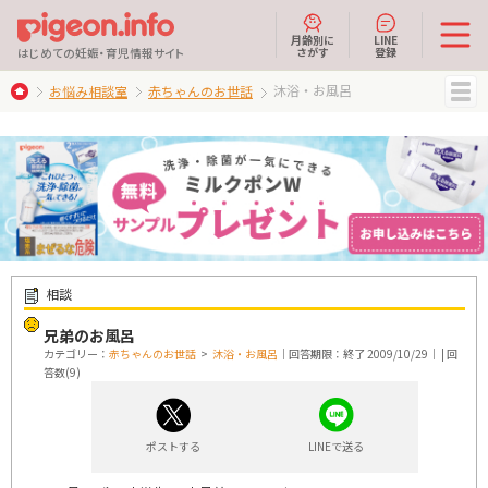
月齢別に
LINE
さがす
登録
はじめての妊娠・育児情報サイト
沐浴・お風呂
お悩み相談室
赤ちゃんのお世話
MENU
相談
兄弟のお風呂
カテゴリー：
赤ちゃんのお世話
>
沐浴・お風呂
｜回答期限：終了 2009/10/29｜ | 回
答数(9)
ポストする
LINEで送る