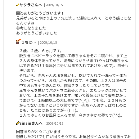
サクラさんへ
| 2009/10/15
回答ありがとうございます！
兄弟がいるとやはり上の子先に洗って湯船に入れて…とゆう感じにな
るんですね
参考になりました
ありがとうございました
うちは…
| 2009/10/15
３歳、２歳、６ヵ月です。
脱衣所にベビーラックを置いて赤ちゃんをそこに寝かせ、まず上
２人の身体を洗ってから、湯舟につからせます(やっぱり赤ちゃん
はできるだけ１番風呂に近い状態で入れてあげたいので)。自分も
洗います。
それから、赤ちゃんの服を脱がせ、抱いて入れて～洗って～また
つかって～から、お風呂からあげます。その間、上２人は湯舟の
中でおもちゃで遊んだり、歯磨きをしたりしています。
赤ちゃんを拭いてパジャマに着替えさせ、またラックに寝かせて
おいて、上の子たちをあげます。拭いて着替えさせて髪を乾かし
てあげて…１時間以上の大仕事です(^_^;)。でも私、１０分もつ
かってないよね？という状態ですが…赤ちゃん泣きっぱなしのこ
とも、たまにはありますが…(T_T)。
１人でゆっくりお風呂に入るのが、今ささやかな夢です(^^;)。
sinsinさんへ
| 2009/10/15
回答ありがとうございます
想像しただけでも目が回りそうです。お風呂タイムかなり頑張ってお