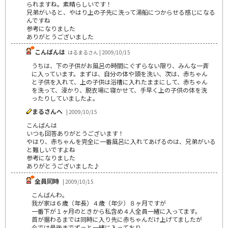
られますね。素晴らしいです！
兄弟がいると、やはり上の子先に洗って湯船につからせる感じになる
んですね
参考になりました
ありがとうございました
こんばんは
はるまるさん | 2009/10/15
うちは、下の子供がお風呂の時間にぐずらない限り、みんな一斉
に入っています。まずは、自分の体や頭を洗い、次は、赤ちゃん
と子供を入れて、上の子供は浴槽に入れたままにして、赤ちゃん
を洗って、浸かり、脱衣場に寝かせて、手早く上の子供の体を洗
ったりしていましたよ。
まるさんへ
| 2009/10/15
こんばんは
いつも回答ありがとうございます！
やはり、赤ちゃんを完全に一番風呂に入れてあげるのは、兄弟がいる
と難しいですよね
参考になりました
ありがとうございました♪
全員同時
| 2009/10/15
こんばんわ。
我が家は６歳（年長）４歳（年少）８ヶ月ですが
一番下が１ヶ月のときから私含め４人全員一緒に入ってます。
首が据わるまでは同時に入り先に赤ちゃんだけ上げてましたが
今では最後までずっと一緒に入っており