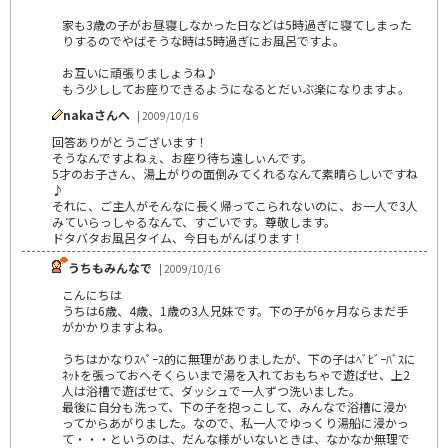
家も3歳の子がお昼寝しなかった日などは5時過ぎに寝てしまった
りするのでやばそうな時は5時過ぎにお風呂ですよ。
お互いに頑張りましょうね♪
もう少ししてお座りできるようになるとだいぶ楽になりますよ。
nakaさんへ
| 2009/10/16
回答ありがとうございます！
そうなんですよねぇ、お座り待ち遠しぃんです。
5才のお子さん、湯上がりの面倒みてくれるなんて素晴らしいですね
♪
それに、ご主人がそんなに長く帰ってこられないのに、お一人で3人
みていらっしゃるなんて、すごいです。尊敬します。
ドタバタお風呂タイム、今日もがんばります！
うちもみんなで
| 2009/10/16
こんにちは
うちは6歳、4歳、1歳の3人兄妹です。下の子が6ヶ月ならまだ手
がかかりますよね。
うちはかなりｽﾍﾟｰｽ的に無理がありましたが、下の子はﾍﾞﾋﾞｰﾊﾞｽに
ﾈｯﾄを張っておへそくらいまで湯を入れておもちゃで遊ばせ、上2
人は浴槽で遊ばせて、ダッシュで一人ずつ洗いました。
最後に自分も洗って、下の子を抱っこして、みんなで浴槽に浸か
ってからあがりました。なので、私一人でゆっくり湯船に浸かっ
て・・・というのは、だんな様がいないときは、なかなか無理で