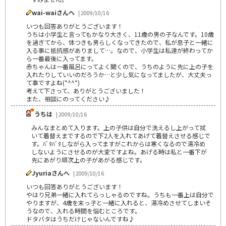
wai-waiさんへ
| 2009/10/16
いつも回答ありがとうございます！
うちは小学生と言ってもかなり大きく、11歳の男の子なんです。10歳
を過ぎてから、体つきも男らしくなってきたので、私が息子と一緒に
入る事に抵抗感がありまして…。なので、小学生は私達が終わってか
ら一番最後に入ってます。
赤ちゃんは一番風呂にってよく聞くので、うちのように先に上の子を
入れたりしていいのだろうか…と少し気になってましたが、大丈夫っ
て事ですよね(*^^*)
考えて下さって、ありがとうございました！
また、相談にのってください♪
うちは
| 2009/10/16
みんなまとめて入ります。上の子供は自分で洗えるし上がって拭
いて着替えまでするので下2人を入れてあげて着替えさせる感じで
す。ﾊﾞﾀﾊﾞﾀしながら入ってますがこれからは寒くなるので湯冷め
しないようにさせるのが大変ですよね。あげる時は私と一番下が
先にあがり順次上の子があがる感じです。
Jyuriaさんへ
| 2009/10/16
いつも回答ありがとうございます！
やはり兄弟一緒に入れてらっしゃるのですね。うちも一番上は自分で
やりますが、4歳を末っ子と一緒に入れると、湯冷めさせてしまいそ
うなので、入れる時間を悩むところです。
ドタバタはうちだけじゃないんですね♪