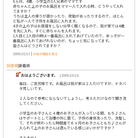
6ヵ月、4歳、小学生の3人兄弟のママです
赤ちゃんと上の子のお風呂をママ一人で入れる時、どうやって入れ
てますか？
うちは主人の帰りが遅かったり、夜勤があったりするので、ほとん
ど私が一人で子供をお風呂に入れます。
4才の上の子はお昼寝をしない分早く眠くなるので、我が家では4歳
を先に入れ、すぐに赤ちゃんを入れます。
1人目と2人目の時は一番風呂に入れてあげていたので、末っ子が一
番風呂に入れてあげれないのが、ちょっと気になってます。
皆さんはどうされてますか？
|
2009/10/15
の他の相談を見る
回答順
|
新着順
おはようございます。
| 2009/10/16
毎日、ご苦労様です。お風呂は我が家は２人だけですが、ドタバ
タ慌しいです。
２人なので参考にならないでしょうし、考えただけなので聞き流
してください。
小学生のお子さんと４歳のお子さんが入っている間、もち♪さん
はサポートとして浴槽の外に居て、子供の身体洗ったり、洗髪し
て、それが終わったら時間差で６ヶ月のお子さんともち♪さんが
入られて上のお子さんは遊んでいる感じはいかがですか？
すみません。