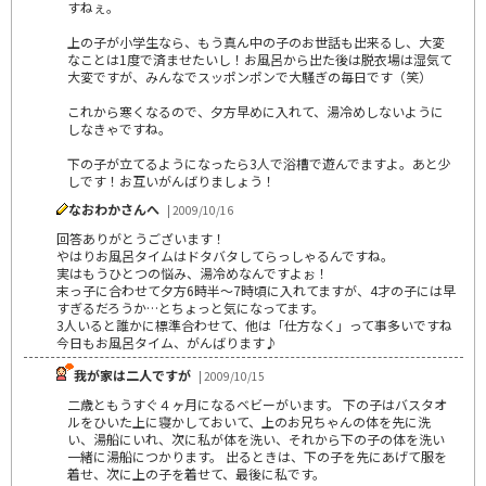
すねぇ。
上の子が小学生なら、もう真ん中の子のお世話も出来るし、大変
なことは1度で済ませたいし！お風呂から出た後は脱衣場は湿気て
大変ですが、みんなでスッポンポンで大騒ぎの毎日です（笑）
これから寒くなるので、夕方早めに入れて、湯冷めしないように
しなきゃですね。
下の子が立てるようになったら3人で浴槽で遊んでますよ。あと少
しです！お互いがんばりましょう！
なおわかさんへ
| 2009/10/16
回答ありがとうございます！
やはりお風呂タイムはドタバタしてらっしゃるんですね。
実はもうひとつの悩み、湯冷めなんですよぉ！
末っ子に合わせて夕方6時半～7時頃に入れてますが、4才の子には早
すぎるだろうか…とちょっと気になってます。
3人いると誰かに標準合わせて、他は「仕方なく」って事多いですね
今日もお風呂タイム、がんばります♪
我が家は二人ですが
| 2009/10/15
二歳ともうすぐ４ヶ月になるベビーがいます。 下の子はバスタオ
ルをひいた上に寝かしておいて、上のお兄ちゃんの体を先に洗
い、湯船にいれ、次に私が体を洗い、それから下の子の体を洗い
一緒に湯船につかります。 出るときは、下の子を先にあげて服を
着せ、次に上の子を着せて、最後に私です。