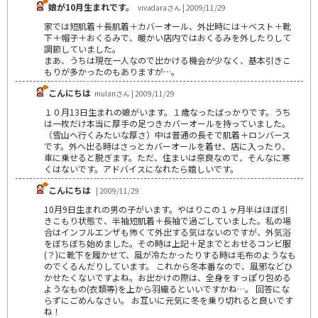
娘が10月生まれです。
vivadaraさん | 2009/11/29
家では短肌着＋長肌着＋カバーオール、外出時には＋ベスト＋靴
下＋帽子＋おくるみで、暖かい店内ではおくるみを外したりして
調節していました。
まあ、うちは現在一人なので出かける機会が少なく、基本引きこ
もりが多かったのもありますが…。
こんにちは
mulanさん | 2009/11/29
１０月13日生まれの娘がいます。１歳なったばっかりです。うち
は一枚だけ本当に厚手の足つきカバーオールを持っていました。
（雪山へ行くみたいな厚さ）中は普通の長そで肌着＋ロンバース
です。外へ出る時はさっとカバーオールを着せ、店に入ったり、
車に乗せると脱ぎます。ただ、住まいは奈良なので、そんなに寒
くはないです。アドバイスになれたら嬉しいです。
こんにちは
| 2009/11/29
10月9日生まれの男の子がいます。やはりこの１ヶ月半はほぼ引
きこもり状態で、半袖短肌着＋長袖で過ごしていました。私の場
合はインフルエンザも怖くて外出する気はないのですが、外気浴
をぼちぼち始めました。その時は上記＋足までとおせるコンビ服
(？)に靴下を履かせて、風が冷たかったりする時は毛布のようなも
のでくるんだりしています。 これから冬本番なので、風邪などひ
かせたくないですよね。お出かけの際は、全身をすっぽり包める
ようなもの(衣類等)を上から羽織るといいですかね…。 回答にな
らずにごめんなさい。 お互いに元気に冬を乗り切れると良いです
ね！