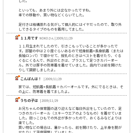
した。
といっても、あまり外には出なかったですね。
車での移動や、買い物などくらいでした。
足付きは結構蒸れる気がして個人的にはイヤだったので、取り外
しできるタイプのものを着用してました。
１１月です
NOKOさん | 2009/11/29
１１月生まれでしたので、引きこもっていることが多かったで
す。部屋の中は２０度ぐらいあるので短身肌着+長身肌着（または
長袖ロンパ）で寝かせて、授乳のときはベストを着せたり、ぐる
ぐるにくるんで、外出のときは、プラスして足つきカバーオー
ル。外では厚手の防寒着を着せていました。店内では前を開けた
りして調節しましたよ。
こんばんは！
| 2009/11/29
家では、短肌着+長肌着＋カバーオールです。外にでるときは、そ
の上に、防寒着を着てましたよ。
うちの子は
| 2009/11/29
お兄ちゃんの保育園の送り迎えなど毎日外出をしていたので、足
つきのカバーオール（スキーウエアのようなもの）を着せていま
した。抱っこひもでの外出が多かったので、おくるみなどよりは
楽でした。
買い物などの場合は、暑かったら、前を開けたり、上半身を脱が
せたりして温度調整していました。