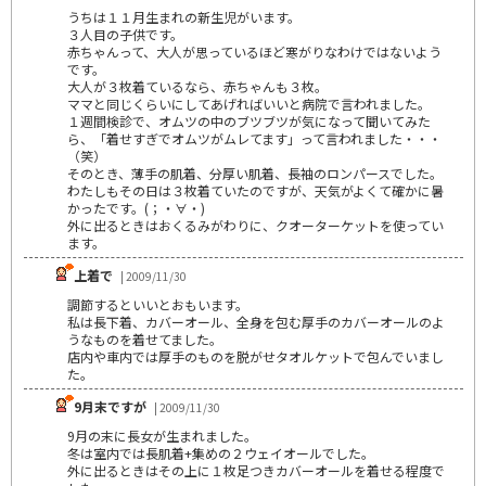
うちは１１月生まれの新生児がいます。
３人目の子供です。
赤ちゃんって、大人が思っているほど寒がりなわけではないよう
です。
大人が３枚着ているなら、赤ちゃんも３枚。
ママと同じくらいにしてあげればいいと病院で言われました。
１週間検診で、オムツの中のブツブツが気になって聞いてみた
ら、「着せすぎでオムツがムレてます」って言われました・・・
（笑）
そのとき、薄手の肌着、分厚い肌着、長袖のロンパースでした。
わたしもその日は３枚着ていたのですが、天気がよくて確かに暑
かったです。(；・∀・)
外に出るときはおくるみがわりに、クオーターケットを使ってい
ます。
上着で
| 2009/11/30
調節するといいとおもいます。
私は長下着、カバーオール、全身を包む厚手のカバーオールのよ
うなものを着せてました。
店内や車内では厚手のものを脱がせタオルケットで包んでいまし
た。
9月末ですが
| 2009/11/30
9月の末に長女が生まれました。
冬は室内では長肌着+集めの２ウェイオールでした。
外に出るときはその上に１枚足つきカバーオールを着せる程度で