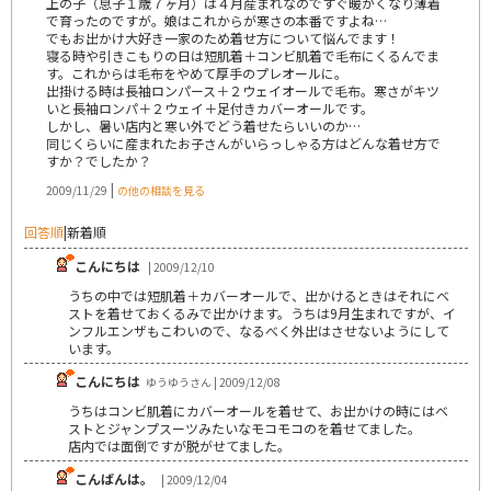
上の子（息子１歳７ヶ月）は４月産まれなのですぐ暖かくなり薄着
で育ったのですが。娘はこれからが寒さの本番ですよね…
でもお出かけ大好き一家のため着せ方について悩んでます！
寝る時や引きこもりの日は短肌着＋コンビ肌着で毛布にくるんでま
す。これからは毛布をやめて厚手のプレオールに。
出掛ける時は長袖ロンパース＋２ウェイオールで毛布。寒さがキツ
いと長袖ロンパ＋２ウェイ＋足付きカバーオールです。
しかし、暑い店内と寒い外でどう着せたらいいのか…
同じくらいに産まれたお子さんがいらっしゃる方はどんな着せ方で
すか？でしたか？
|
2009/11/29
の他の相談を見る
回答順
|
新着順
こんにちは
| 2009/12/10
うちの中では短肌着＋カバーオールで、出かけるときはそれにベ
ストを着せておくるみで出かけます。うちは9月生まれですが、イ
ンフルエンザもこわいので、なるべく外出はさせないようにして
います。
こんにちは
ゆうゆうさん | 2009/12/08
うちはコンビ肌着にカバーオールを着せて、お出かけの時にはベ
ストとジャンプスーツみたいなモコモコのを着せてました。
店内では面倒ですが脱がせてました。
こんばんは。
| 2009/12/04