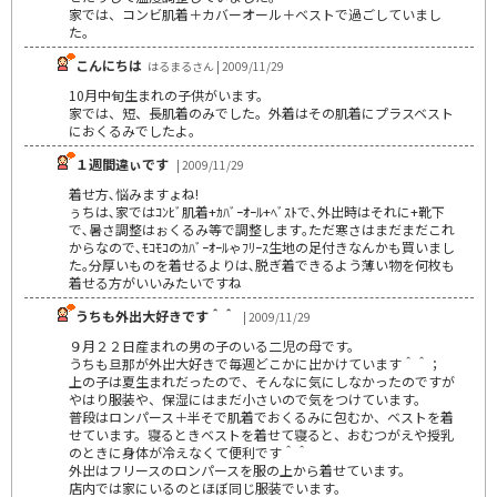
家では、コンビ肌着＋カバーオール＋ベストで過ごしていまし
た。
こんにちは
はるまるさん | 2009/11/29
10月中旬生まれの子供がいます。
家では、短、長肌着のみでした。外着はその肌着にプラスベスト
におくるみでしたよ。
１週間違ぃです
| 2009/11/29
着せ方､悩みますょね!
ぅちは､家ではｺﾝﾋﾞ肌着+ｶﾊﾞｰｵｰﾙ+ﾍﾞｽﾄで､外出時はそれに+靴下
で､暑さ調整はぉくるみ等で調整します｡ただ寒さはまだまだこれ
からなので､ﾓｺﾓｺのｶﾊﾞｰｵｰﾙゃﾌﾘｰｽ生地の足付きなんかも買いまし
た｡分厚いものを着せるよりは､脱ぎ着できるよう薄い物を何枚も
着せる方がいいみたいですね
うちも外出大好きです＾＾
| 2009/11/29
９月２２日産まれの男の子のいる二児の母です。
うちも旦那が外出大好きで毎週どこかに出かけています＾＾；
上の子は夏生まれだったので、そんなに気にしなかったのですが
やはり服装や、保湿にはまだ小さいので気をつけています。
普段はロンパース＋半そで肌着でおくるみに包むか、ベストを着
せています。寝るときベストを着せて寝ると、おむつがえや授乳
のときに身体が冷えなくて便利です＾＾
外出はフリースのロンパースを服の上から着せています。
店内では家にいるのとほぼ同じ服装でいます。