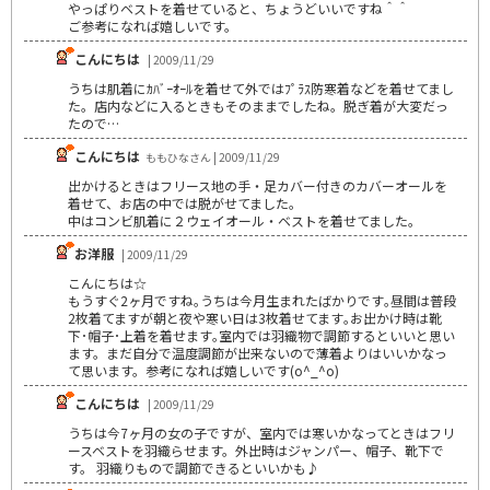
やっぱりベストを着せていると、ちょうどいいですね＾＾
ご参考になれば嬉しいです。
こんにちは
| 2009/11/29
うちは肌着にｶﾊﾞｰｵｰﾙを着せて外ではﾌﾟﾗｽ防寒着などを着せてまし
た。店内などに入るときもそのままでしたね。脱ぎ着が大変だっ
たので…
こんにちは
ももひなさん | 2009/11/29
出かけるときはフリース地の手・足カバー付きのカバーオールを
着せて、お店の中では脱がせてました。
中はコンビ肌着に２ウェイオール・ベストを着せてました。
お洋服
| 2009/11/29
こんにちは☆
もうすぐ2ヶ月ですね｡うちは今月生まれたばかりです｡昼間は普段
2枚着てますが朝と夜や寒い日は3枚着せてます｡お出かけ時は靴
下･帽子･上着を着せます｡室内では羽織物で調節するといいと思い
ます。まだ自分で温度調節が出来ないので薄着よりはいいかなっ
て思います。参考になれば嬉しいです(o^_^o)
こんにちは
| 2009/11/29
うちは今7ヶ月の女の子ですが、室内では寒いかなってときはフリ
ースベストを羽織らせます。外出時はジャンパー、帽子、靴下で
す。 羽織りもので調節できるといいかも♪