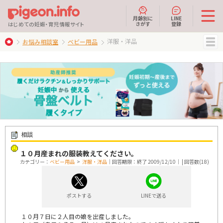
月齢別に
LINE
さがす
登録
はじめての妊娠・育児情報サイト
洋服・洋品
お悩み相談室
ベビー用品
MENU
相談
１０月産まれの服装教えてください。
カテゴリー：
ベビー用品
>
洋服・洋品
｜回答期限：終了 2009/12/10｜ | 回答数(18)
ポストする
LINEで送る
１０月７日に２人目の娘を出産しました。