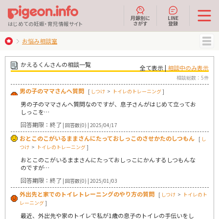
月齢別に
LINE
さがす
登録
はじめての妊娠・育児情報サイト
お悩み相談室
MENU
かえるくんさんの相談一覧
全て表示 |
相談中のみ表示
相談総数：5件
男の子のママさんへ質問
[
しつけ
>
トイレのトレーニング
]
男の子のママさんへ質問なのですが、息子さんがはじめて立ってお
しっこを…
回答期限：終了
| 回答数(0) | 2025/04/17
おとこのこがいるままさんにたっておしっこのさせかたのしつもん
[
し
つけ
>
トイレのトレーニング
]
おとこのこがいるままさんにたっておしっこにかんするしつもんな
のですが…
回答期限：終了
| 回答数(0) | 2025/01/03
外出先と家でのトイレトレーニングのやり方の質問
[
しつけ
>
トイレのト
レーニング
]
最近、外出先や家のトイレで私が1歳の息子のトイレの手伝いをし