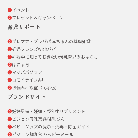
イベント
プレゼント＆キャンペーン
育児サポート
プレママ・プレパパ 赤ちゃんの基礎知識
妊婦フレンズwithパパ
妊娠中に知っておきたい母乳育児のおはなし
ぼにゅ育
ママパパグラフ
コモドライフ
お悩み相談室（掲示板）
ブランドサイト
妊娠準備・妊娠・授乳中サプリメント
ピジョン母乳実感 哺乳びん
ベビーグッズの洗浄・消毒・除菌ガイド
ピジョン離乳食 ハッピーミール