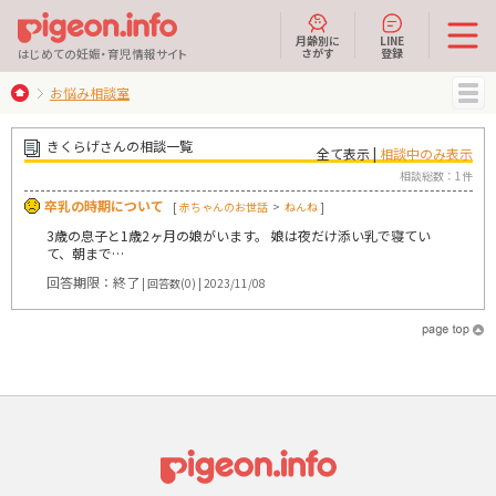
月齢別に
LINE
さがす
登録
はじめての妊娠・育児情報サイト
お悩み相談室
MENU
きくらげさんの相談一覧
全て表示 |
相談中のみ表示
相談総数：1件
卒乳の時期について
[
赤ちゃんのお世話
>
ねんね
]
3歳の息子と1歳2ヶ月の娘がいます。 娘は夜だけ添い乳で寝てい
て、朝まで…
回答期限：終了
| 回答数(0) | 2023/11/08