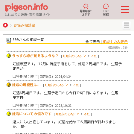
月齢別に
LINE
さがす
登録
はじめての妊娠・育児情報サイト
お悩み相談室
MENU
999さんの相談一覧
全て表示 |
相談中のみ表示
相談総数：3件
うっすら線が見えるような？
[
妊娠前の心配ごと
>
不妊
]
妊娠希望です。 12月に流産手術をして、妊活２周期目です。 生理予
定日が…
回答期限：終了
| 回答数(1) | 2024/04/24
妊娠の可能性は...
[
妊娠前の心配ごと
>
不妊
]
妊活6周期目です。 生理予定日から今日で6日目になります。 生理
予定日…
回答期限：終了
| 回答数(0) | 2023/10/21
妊活についての悩みです
[
妊娠前の心配ごと
>
不妊
]
過去に2人出産しています。 妊活を始めて６周期目が終わりまし
た。 基…