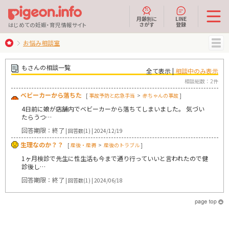
月齢別に
LINE
さがす
登録
はじめての妊娠・育児情報サイト
お悩み相談室
MENU
もさんの相談一覧
全て表示 |
相談中のみ表示
相談総数：2件
ベビーカーから落ちた
[
事故予防と応急手当
>
赤ちゃんの事故
]
4日前に娘が店舗内でベビーカーから落ちてしまいました。 気づい
たらうつ…
回答期限：終了
| 回答数(1) | 2024/12/19
生理なのか？？
[
産後・産褥
>
産後のトラブル
]
1ヶ月検診で先生に性生活も今まで通り行っていいと言われたので健
診後し…
回答期限：終了
| 回答数(1) | 2024/06/18