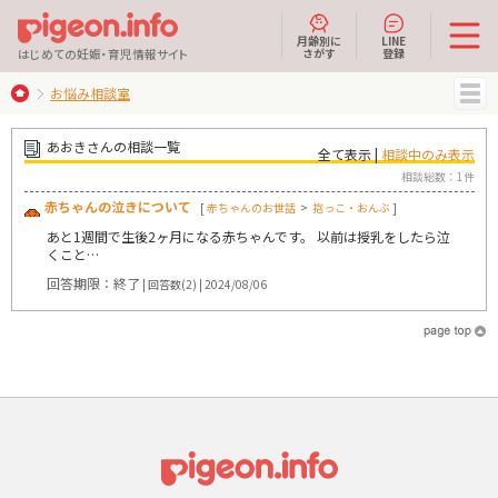
月齢別に
LINE
さがす
登録
はじめての妊娠・育児情報サイト
お悩み相談室
MENU
あおきさんの相談一覧
全て表示 |
相談中のみ表示
相談総数：1件
赤ちゃんの泣きについて
[
赤ちゃんのお世話
>
抱っこ・おんぶ
]
あと1週間で生後2ヶ月になる赤ちゃんです。 以前は授乳をしたら泣
くこと…
回答期限：終了
| 回答数(2) | 2024/08/06