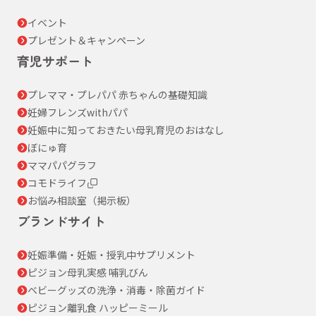
イベント
プレゼント＆キャンペーン
育児サポート
プレママ・プレパパ 赤ちゃんの基礎知識
妊婦フレンズwithパパ
妊娠中に知っておきたい母乳育児のおはなし
ぼにゅ育
ママパパグラフ
コモドライフ
お悩み相談室（掲示板）
ブランドサイト
妊娠準備・妊娠・授乳中サプリメント
ピジョン母乳実感 哺乳びん
ベビーグッズの洗浄・消毒・除菌ガイド
ピジョン離乳食 ハッピーミール