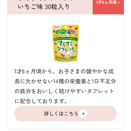
1才6ヵ月頃～
いちご味 30粒入り
1才6ヵ月頃から。お子さまの健やかな成
長に欠かせない14種の栄養素と1日不足分
の鉄分をおいしく続けやすいタブレット
に配合しております。
詳しくはこちら