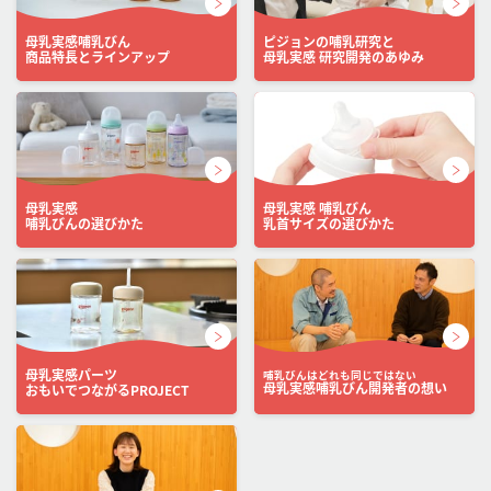
母乳実感哺乳びん
ピジョンの哺乳研究と
商品特長とラインアップ
母乳実感 研究開発のあゆみ
母乳実感
母乳実感 哺乳びん
哺乳びんの選びかた
乳首サイズの選びかた
母乳実感パーツ
哺乳びんはどれも同じではない
母乳実感哺乳びん開発者の想い
おもいでつながるPROJECT