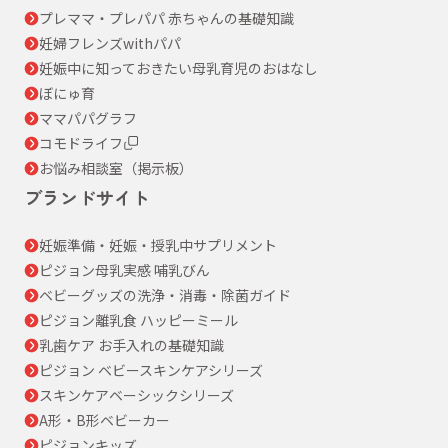
プレママ・プレパパ 赤ちゃんの基礎知識
妊婦フレンズwithパパ
妊娠中に知っておきたい母乳育児のおはなし
ぼにゅ育
ママパパグラフ
コモドライフ
お悩み相談室（掲示板）
ブランドサイト
妊娠準備・妊娠・授乳中サプリメント
ピジョン母乳実感 哺乳びん
ベビーグッズの洗浄・消毒・除菌ガイド
ピジョン離乳食 ハッピーミール
乳歯ケア お手入れの基礎知識
ピジョン ベビースキンケアシリーズ
スキンケアベーシックシリーズ
A形・B形ベビーカー
ピジョンキッズ