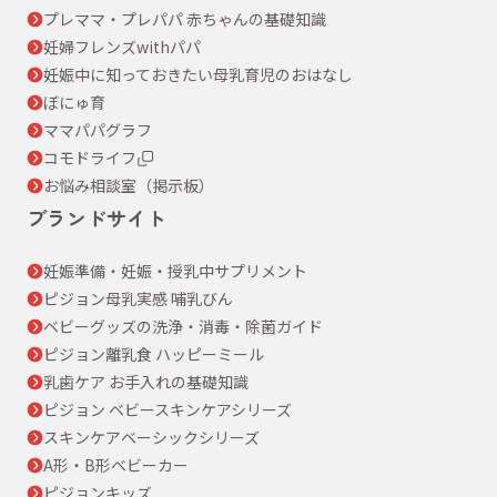
プレママ・プレパパ 赤ちゃんの基礎知識
妊婦フレンズwithパパ
妊娠中に知っておきたい母乳育児のおはなし
ぼにゅ育
ママパパグラフ
コモドライフ
お悩み相談室（掲示板）
ブランドサイト
妊娠準備・妊娠・授乳中サプリメント
ピジョン母乳実感 哺乳びん
ベビーグッズの洗浄・消毒・除菌ガイド
ピジョン離乳食 ハッピーミール
乳歯ケア お手入れの基礎知識
ピジョン ベビースキンケアシリーズ
スキンケアベーシックシリーズ
A形・B形ベビーカー
ピジョンキッズ