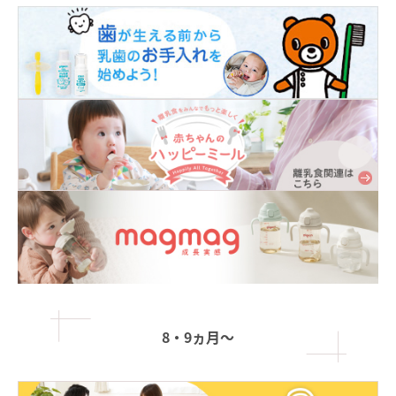
8・9ヵ月〜