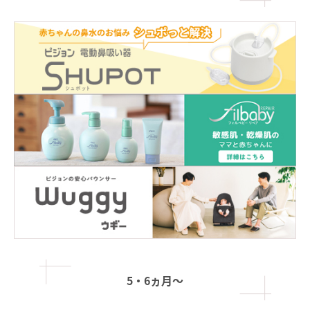
5・6ヵ月〜