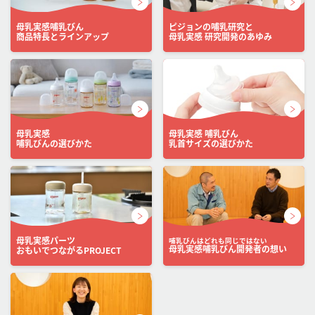
母乳実感哺乳びん
ピジョンの哺乳研究と
商品特長とラインアップ
母乳実感 研究開発のあゆみ
母乳実感
母乳実感 哺乳びん
哺乳びんの選びかた
乳首サイズの選びかた
母乳実感パーツ
哺乳びんはどれも同じではない
母乳実感哺乳びん開発者の想い
おもいでつながるPROJECT