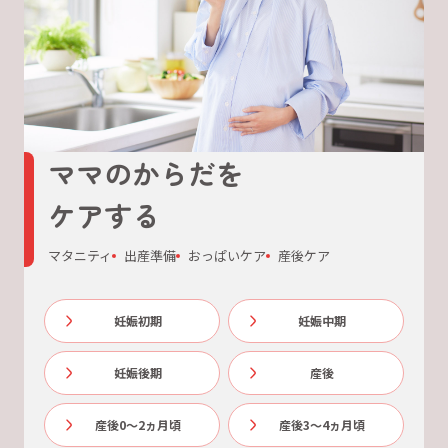
ママのからだを
ケアする
マタニティ
出産準備
おっぱいケア
産後ケア
妊娠初期
妊娠中期
妊娠後期
産後
産後0～2ヵ月頃
産後3～4ヵ月頃