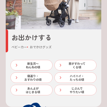
お出かけする
ベビーカー
おでかけグッズ
新生児～
首がすわって
ねんねの頃
くる頃
寝返り・
ハイハイ・
おすわりの頃
たっちの頃
あんよが
じぶんで
はじまる頃
やりたい頃