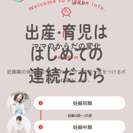
2才以上～
ママのからだの変化
For Mom
妊娠期の体調の変化にあわせたケア方法や気をつけるポ
イントをお届けします。
妊娠初期
妊娠0週～15週
妊娠中期