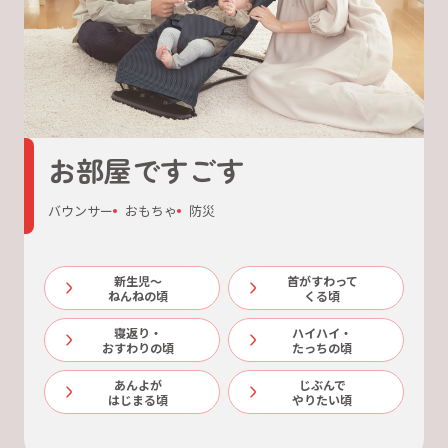
お部屋ですごす
バウンサー
おもちゃ
防災
新生児～
首がすわって
ねんねの頃
くる頃
寝返り・
ハイハイ・
おすわりの頃
たっちの頃
あんよが
じぶんで
はじまる頃
やりたい頃