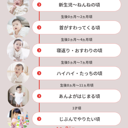
新生児～ねんねの頃
生後0ヵ月～2ヵ月頃
首がすわってくる頃
生後3ヵ月～4ヵ月頃
寝返り・
おすわりの頃
生後5ヵ月～7ヵ月頃
ハイハイ・
たっちの頃
生後8ヵ月～11ヵ月頃
あんよがはじまる頃
1才頃
じぶんでやりたい頃