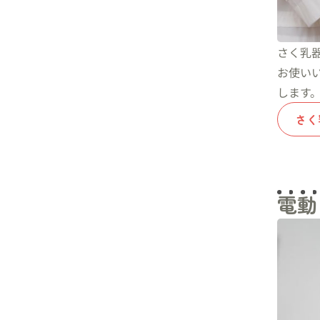
さく乳
お使い
します
さく
電動