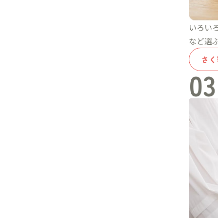
いろい
など選
さく
03