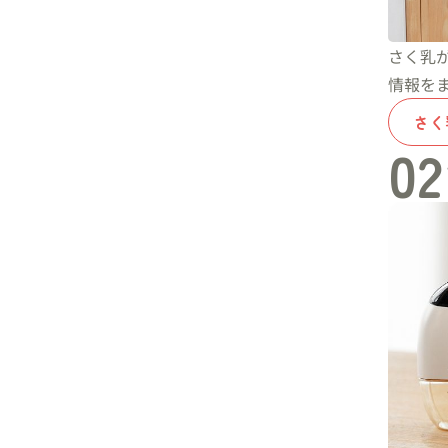
さく乳
情報を
さく
02