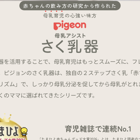
赤ちゃんの飲み方の研究から作られた
母
乳
育
児
の心強い味方
器を活用することで、母乳育児はもっとスムーズに、フ
。ピジョンのさく乳器は、独自の２ステップさく乳「赤
リズム」で、しっかり母乳分泌を促してから母乳がとれ
くのママに選ばれてきたシリーズです。
育児雑誌で連続No.1
「たまひよ赤ちゃんグッズ大賞2026」とは、たまひよ読者の