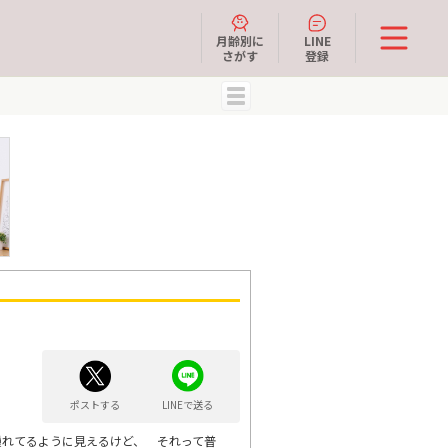
月齢別に
LINE
さがす
登録
MENU
ポストする
LINEで送る
腫れてるように見えるけど、 それって普