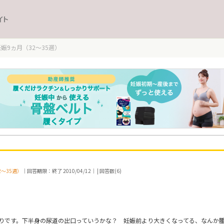
イト
妊娠9ヵ月（32～35週）
2～35週）
｜回答期限：終了 2010/04/12｜ | 回答数(6)
りです。下半身の尿道の出口っていうかな？ 妊娠前より大きくなってる、なんか