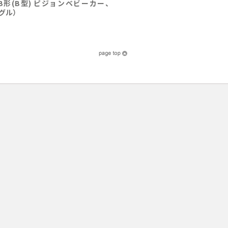
量B形(B型) ピジョンベビーカー、
ングル）