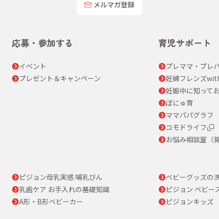
メルマガ登録
応募・参加する
育児サポート
イベント
プレママ・プレパ
プレゼント＆キャンペーン
妊婦フレンズwit
妊娠中に知って
ぼにゅ育
ママパパグラフ
コモドライフ
お悩み相談室（
ピジョン母乳実感 哺乳びん
ベビーグッズの
乳歯ケア お手入れの基礎知識
ピジョン ベビー
A形・B形ベビーカー
ピジョンキッズ