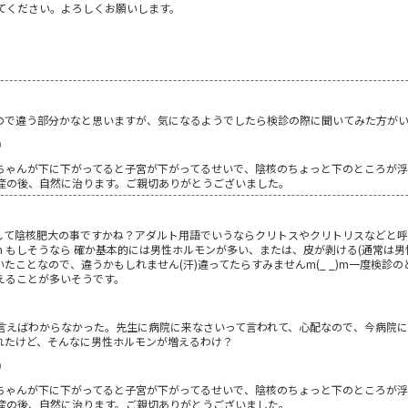
てください。よろしくお願いします。
ので違う部分かなと思いますが、気になるようでしたら検診の際に聞いてみた方が
0
ちゃんが下に下がってると子宮が下がってるせいで、陰核のちょっと下のところが
産の後、自然に治ります。ご親切ありがとうございました。
しかして陰核肥大の事ですかね？アダルト用語でいうならクリトスやクリトリスなどと
_)m もしそうなら 確か基本的には男性ホルモンが多い、または、皮が剥ける(通常は
たことなので、違うかもしれません(汗)違ってたらすみませんm(_ _)m一度検診
えることが多いそうです。
言えばわからなかった。先生に病院に来なさいって言われて、心配なので、今病院に
れたけど、そんなに男性ホルモンが増えるわけ？
0
ちゃんが下に下がってると子宮が下がってるせいで、陰核のちょっと下のところが
産の後、自然に治ります。ご親切ありがとうございました。