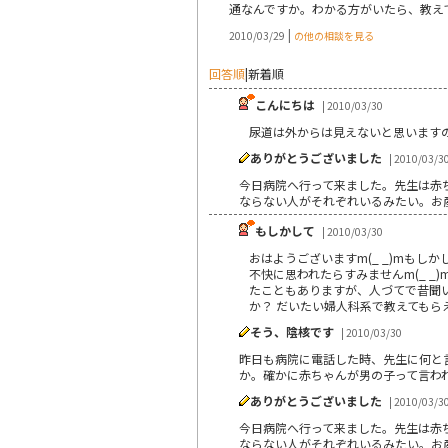
通なんですか。わかる方がいたら、教え
|
2010/03/29
の他の相談を見る
回答順
|
新着順
こんにちは
| 2010/03/30
尿道は外からは見えないと思います
ありがとうございました
| 2010/03/3
今日病院へ行って来ました。先生は赤
ならない人がそれぞれいるみたい。お
もしかして
| 2010/03/30
おはようございますm(_ _)mも
不快に思われたらすみませんm(_ 
たこともありますが、人づてで昔聞い
か？ だいたい婦人科系で教えてもら
そう、陰核です
| 2010/03/30
昨日も病院に電話した時、先生に何と
か。確かに赤ちゃんが男の子って言わ
ありがとうございました
| 2010/03/3
今日病院へ行って来ました。先生は赤
ならない人がそれぞれいるみたい。お