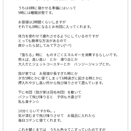
うちは8時に寝かせる準備にはいって
9時には睡眠状態です。
お昼寝は2時間くらいしますが
それでも8時になるとお布団に入ってくれます。
体力を使わせて疲れさせるようにしているのですが
とっても簡単な方法があるので
良かったら試してみて下さい(^-^)
「落ちる」時に ものすごくエネルギーを消費するらしいです。
例えば、高い高い とか 滑り台とか
大人だとジェットコースターとか バンジージャンプとか。
我が家では お昼寝が長すぎた時とか
夕方5時とかに寝てしまって6時過ぎに起きる時とかに
押入れや少し高い所から飛び降りさせて遊んでいます。
下に布団（我が家は羽毛布団）を敷いて
バフッて飛び降りると 子供も大喜びで
私も楽チン☆
10分くらいですかね。。
気が済むまで飛び降りさせて お風呂に入れたら
毎日コテンと寝てくれます。
これを聞くまでは うちも色々てこずっていたのですが