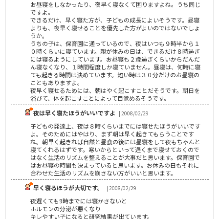
お昼寝をしなかったり、夜早く寝なくて困りますよね。うち同じ
ですよ。
できるだけ、早く寝た方が、子どもの成長によいそうです。昼寝
よりも、夜早く寝せることを優先した方がよいのではないでしょ
うか。
うちの子は、保育園に通っているので、夜はいつも９時半から１
０時くらいに寝ています。親が休みの日は、できるだけ８時過ぎ
には寝るようにしています。お昼寝も２歳過ぎくらいからだんだ
ん寝なくなり、１時間程度しか寝ていません。昼寝は、何時に寝
ても起きる時間は決めています。短い時は３０分だけのお昼寝の
こともありますよ。
夜早く寝せるためには、朝はやく起こすことだそうです。朝日を
浴びて、体を起こすことによって目覚めるそうです。
夜は早く寝たほうがいいですよ
| 2008/02/29
子どもの発達上、夜は８時くらいまでには寝せたほうがいいです
よ。そのためにはやはり、まず朝は早く起きてもらうことです
ね。朝早く起きれば自然と昼食の後には昼寝をして夜もちゃんと
寝てくれるはずです。寒いからといって遅くまで寝せておくので
はなく生活のリズムを整えることが大事だと思います。保育園で
はお昼寝の時間も決まっていると思います。お休みの日もそれに
合わせた生活のリズムを崩さない方がいいと思います。
早く寝るほうが大切です。
| 2008/02/29
夜遅くても9時までには寝かさないと
ホルモンの分泌が悪くなり
キレやすい子になると研究結果が出ています。