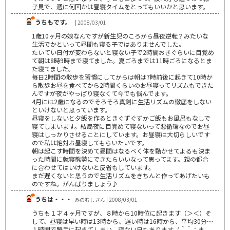
子見で、週に何回かは昼寝タイムをとってもいいかと思います。
うちもです。
| 2008/03/01
1歳10ヶ月の娘なんですが新生児のころから昼夜逆転？みたいな
生活でかといって昼間も寝る子ではありませんでした。
たいてい日付が変わらないと寝ない子で2時間おきぐらいに目覚め
て朝は8時9時まで寝てました。夏ごろまでは11時ごろになるとま
た寝てました。
毎日2時間の散歩を習慣にしてからは朝は7時前後に起きて10時か
ら散歩お昼を食べてから2時間くらいのお昼寝ってリズムもできた
んですが夜がやっぱり寝なくて今でも悩んでます。
4月には2歳になるのでそろそろ真剣に生活リズムの徹底をしない
といけないと思っています。
昼寝をしないと夕飯を作るときぐずぐずかご飯もお風呂もなしで
寝てしまいます。結局夜に目覚めて寝ないって悪循環なのでお昼
寝はしっかりさせることにしています。お昼寝は大切らしいです
ので私は絶対お昼寝してもらいたいです。
朝は起こす時間を決めて昼間はなるべく体を動かせてよるも決ま
った時間に就寝態勢にできたらいいなって思ってます。親の都合
に合わせてはいけないと反省もしています。
まだ遅くないと思うので生活リズムをきちんと作ってあげたいも
のですね。がんばりましょう♪
うちは・・・
みのむしさん | 2008/03/01
うちも１才４ヶ月ですが、８時から10時位に起きます（＞＜）そ
して、昼寝は早い時は13時から、遅い時は16時から、平均30分～
１時間で勝手に起きてしまい、寝ない日もあります（＾＾；ま