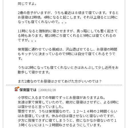
同じですよ。
2歳の息子がいますが、うちも最近は８頃まで寝ています。すると
お昼寝は2時頃。4時になると起こします。それ以上寝ると11時に
なっても寝てくれないので。。。
11時になると強制的に寝させますが、真っ暗にしても暫く起きて
る時もあります。朝10時ごろ寝てくれると9時には寝てくれるの
ですが。。。
保育園に通わせている親戚は、沢山遊ばせてるし、お昼寝の時間
もキッチリと決まっているので9時には自分で寝てくれるそうで
す。
うちは2時になっても寝てくれないときはおんぶして少し近所をお
散歩して寝かせます。
まだ2歳なのでお昼寝はさせてあげた方がいいのでは？
保育園では
| 2008/02/28
小学校に入るまでの年齢でずっとお昼寝がありますよね。
友達は家で保育していたので、絶対に昼寝はさせずに、よる8時に
は寝かせると言っていました。
理想ですが、うちは保育園なので、１２～１４時の２時間くらい
はお昼寝しています。休みの日は寝させないと寝ないのですが、
夕方に我慢できずに寝てしまううと、夜になかなか寝ないので１
３時くらいには１～２時間ねさせるようにしています。