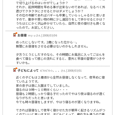
で切り上げるのはいかがでしょうか？
それか、起床時間を早める事が出来ないのであれば、なるべく外
遊びでクタクタにさせるとかはダメでしょうか？
その位の年齢であればバギーも卒業していらっしゃるかと思いま
すので、散歩や買い物の時に少し遠回りをして歩かせるとかは？
うちはとにかく沢山歩かせていたら、自然と夜の寝付きも良くな
ったので。お試しください。
お昼寝
ｍｙｕさん | 2008/03/06
めったにしないです。2歳になった位から…。
無理にお昼寝をさせる必要はないのかもしれません。
夕方うとうとしだすのなら、その時間にお風呂に入ってごはんを
食べて寝るって感じの流れにすると、意外と早寝の習慣がつきや
すいかも。
子どもによって
ピカピカ☆。。。さん | 2008/03/01
近くの子どもは２歳頃から全然お昼寝しなくなって、夜早めに寝
ていたようです。
家の息子は昼に入園までしていました。
寝るのは９時～１０時半くらい・・・
昼寝も２時間しっかり寝る子だったのでやはり夜は寝るのが遅く
なりがちだったと思います。
今でも時々昼寝をしますが、やはり寝るのが遅くなりますね。
できれば昼寝なしで夜早く寝かせた方が朝早く起きるリズムがつ
くのでいいと思いますが、子どもによって、疲れ方も違うので様