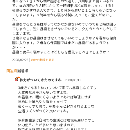
寒くなってきてから朝が起きるのが遅く、八時頃まで寝ているの
で、昼の2時から３時にかけて一時間半ほど昼寝をします。すると
夜寝るのがずれ込んできて、１０時から遅いと１１時くらいになっ
てしまいます。９時半頃から寝る体制に入っても、全くだめでし
た。
昼寝をするときも嫌がってなかなか寝ないのでいつでも２時は回っ
てしまうし、逆に昼寝をさせないでいると、夕方うとうとしだして
しまいます。
２歳半ならお昼寝はさせなくてもいいのでしょうか？今春から保育
園に入ります。２歳なら保育園ではまだお昼寝があるようです
が・・・
昼寝と夜早く寝かすことはどちらを優先するべきでしょうか？
|
2008/02/28
の他の相談を見る
回答順
|
新着順
体力がついてきたのですね
| 2008/03/11
3歳近くなると体力もついて来てお昼寝しなくても
大丈夫なお子さん多いですよね。
お昼寝は、眠たくないようであれば無理にせず
早めにお風呂や夕飯をすませて
夜ぐ～っすり寝て、朝ちゃんと起きられるような
生活リズムがつくと良いですね。
保育園生活は自宅での生活とは環境も違いますし
体力使うことが多いと思いますので、
園でのお昼寝はあまり心配ないと思いますよ。