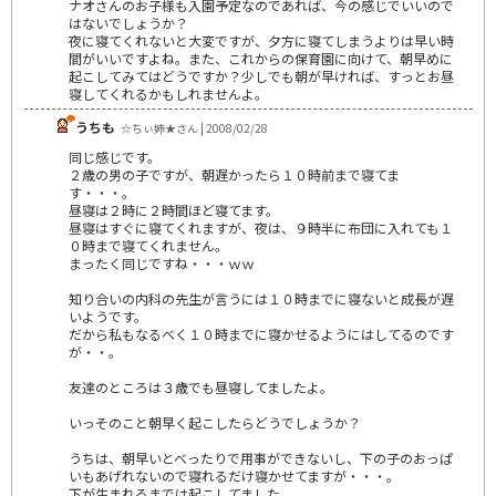
ナオさんのお子様も入園予定なのであれば、今の感じでいいので
はないでしょうか？
夜に寝てくれないと大変ですが、夕方に寝てしまうよりは早い時
間がいいですよね。また、これからの保育園に向けて、朝早めに
起こしてみてはどうですか？少しでも朝が早ければ、すっとお昼
寝してくれるかもしれませんよ。
うちも
☆ちぃ姉★さん | 2008/02/28
同じ感じです。
２歳の男の子ですが、朝遅かったら１０時前まで寝てま
す・・・。
昼寝は２時に２時間ほど寝てます。
昼寝はすぐに寝てくれますが、夜は、９時半に布団に入れても１
０時まで寝てくれません。
まったく同じですね・・・ｗｗ
知り合いの内科の先生が言うには１０時までに寝ないと成長が遅
いようです。
だから私もなるべく１０時までに寝かせるようにはしてるのです
が・・。
友達のところは３歳でも昼寝してましたよ。
いっそのこと朝早く起こしたらどうでしょうか？
うちは、朝早いとべったりで用事ができないし、下の子のおっぱ
いもあげれないので寝れるだけ寝かせてますが・・・。
下が生まれるまでは起こしてました。