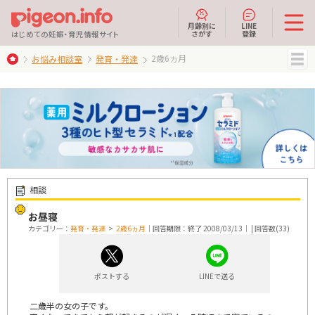
月齢別に
LINE
さがす
登録
はじめての妊娠・育児情報サイト
2歳6ヵ月
お悩み相談室
発育・発達
MENU
相談
お昼寝
カテゴリー：
発育・発達
>
2歳6ヵ月
｜回答期限：終了 2008/03/13｜ | 回答数(33)
ポストする
LINEで送る
二歳半の女の子です。