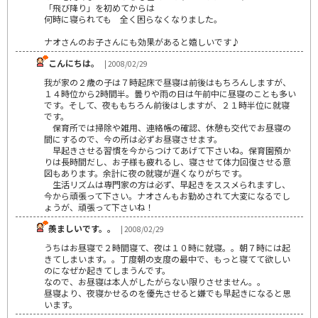
「飛び降り」を初めてからは
何時に寝られても 全く困らなくなりました。
ナオさんのお子さんにも効果があると嬉しいです♪
こんにちは。
| 2008/02/29
我が家の２歳の子は７時起床で昼寝は前後はもちろんしますが、
１４時位から2時間半。曇りや雨の日は午前中に昼寝のことも多い
です。そして、夜ももちろん前後はしますが、２１時半位に就寝
です。
保育所では掃除や雑用、連絡帳の確認、休憩も交代でお昼寝の
間にするので、今の所は必ずお昼寝させます。
早起きさせる習慣を今からつけてあげて下さいね。保育園預か
りは長時間だし、お子様も疲れるし、寝させて体力回復させる意
図もあります。余計に夜の就寝が遅くなりがちです。
生活リズムは専門家の方は必ず、早起きをススメられますし、
今から頑張って下さい。ナオさんもお勤めされて大変になるでし
ょうが、頑張って下さいね！
羨ましいです。。
| 2008/02/29
うちはお昼寝で２時間寝て、夜は１０時に就寝。。朝７時には起
きてしまいます。。丁度朝の支度の最中で、もっと寝てて欲しい
のになぜか起きてしまうんです。
なので、お昼寝は本人がしたがらない限りさせません。。
昼寝より、夜寝かせるのを優先させると嫌でも早起きになると思
います。