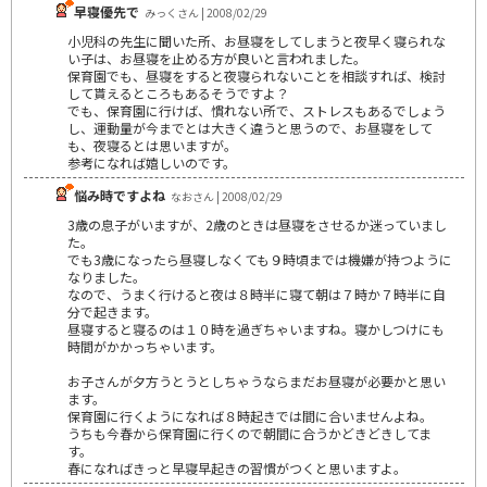
早寝優先で
みっくさん | 2008/02/29
小児科の先生に聞いた所、お昼寝をしてしまうと夜早く寝られな
い子は、お昼寝を止める方が良いと言われました。
保育園でも、昼寝をすると夜寝られないことを相談すれば、検討
して貰えるところもあるそうですよ？
でも、保育園に行けば、慣れない所で、ストレスもあるでしょう
し、運動量が今までとは大きく違うと思うので、お昼寝をして
も、夜寝るとは思いますが。
参考になれば嬉しいのです。
悩み時ですよね
なおさん | 2008/02/29
3歳の息子がいますが、2歳のときは昼寝をさせるか迷っていまし
た。
でも3歳になったら昼寝しなくても９時頃までは機嫌が持つように
なりました。
なので、うまく行けると夜は８時半に寝て朝は７時か７時半に自
分で起きます。
昼寝すると寝るのは１０時を過ぎちゃいますね。寝かしつけにも
時間がかかっちゃいます。
お子さんが夕方うとうとしちゃうならまだお昼寝が必要かと思い
ます。
保育園に行くようになれば８時起きでは間に合いませんよね。
うちも今春から保育園に行くので朝間に合うかどきどきしてま
す。
春になればきっと早寝早起きの習慣がつくと思いますよ。