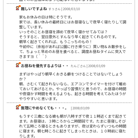
難しいですよね
すぅさん | 2008/03/10
家もお休みの日は特にそうです。
家では、長い休みの最終日にはお昼寝なしで夜早く寝たりして調
整しています。
いっそのことお昼寝を諦めて夜早く寝かせてみては？
そうすると、翌日意外とすんなり早く起きてくれるのです。
朝早く起きてくれれば、もうこっちのもの！
午前中に（余裕があれば公園に行き帰りに）買い物＆お散歩をし
て、ちょっと早めのお昼を食べると、調度お昼ねタイムに突入で
きますヨ（＾＾）
お昼ねを優先するよりは・・
たんごさん | 2008/03/09
まずはやっぱり朝早くおきる癖をつけることではないでしょう
か？
朝、さむくて起きれないなら、エアコンでタイマーを付けて暖め
ておいてあげるとか。やっぱり習慣だと思うので、お昼寝の時間
や夜寝かす時間を考えるよりも、起きる時間を考えてみたほうが
やりやすいと思います。
無理にやめなくても・・・。
| 2008/03/09
もうすぐ三歳になる娘も朝が八時すぎで夜１１時近くまで起きて
ます。お昼寝は、３時ころから二時間弱です。たまに昼寝しそび
れて五時ころ寝るときもありますが、夜は変わらずいつもの時間
に寝ます。朝七時ころに起きてしまったときは、１０時前に寝た
りします。