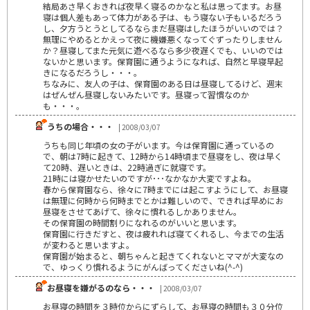
結局あさ早くおきれば夜早く寝るのかなと私は思ってます。お昼
寝は個人差もあって体力がある子は、もう寝ない子もいるだろう
し、夕方うとうとしてるならまだ昼寝はしたほうがいいのでは？
無理にやめるとかえって夜に機嫌悪くなってぐずったりしません
か？昼寝してまた元気に遊べるなら多少夜遅くでも、いいのでは
ないかと思います。保育園に通うようになれば、自然と早寝早起
きになるだろうし・・・。
ちなみに、友人の子は、保育園のある日は昼寝してるけど、週末
はぜんぜん昼寝しないみたいです。昼寝って習慣なのか
も・・・。
うちの場合・・・
| 2008/03/07
うちも同じ年頃の女の子がいます。今は保育園に通っているの
で、朝は7時に起きて、12時から14時頃まで昼寝をし、夜は早く
て20時、遅いときは、22時過ぎに就寝です。
21時には寝かせたいのですが･･･なかなか大変ですよね。
春から保育園なら、徐々に7時までには起こすようにして、お昼寝
は無理に何時から何時までとかは難しいので、できれば早めにお
昼寝をさせてあげて、徐々に慣れるしかありません。
その保育園の時間割りになれるのがいいと思います。
保育園に行きだすと、夜は疲れれば寝てくれるし、今までの生活
が変わると思いますよ。
保育園が始まると、朝ちゃんと起きてくれないとママが大変なの
で、ゆっくり慣れるようにがんばってくださいね(^-^)
お昼寝を嫌がるのなら・・・
| 2008/03/07
お昼寝の時間を３時位からにずらして、お昼寝の時間も３０分位