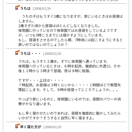
うちは
| 2008/02/29
うちの子はもうすぐ3歳になりますが、家にいるときはお昼寝は
しません。
2歳すぎた頃から昼寝はほとんどしなくなりました。
保育園に行っているので保育園ではお昼寝をしているようです
が、いつも9時ころまでには寝かすようにしています。
もし、昼寝をさせるのでしたら朝、7時頃には起こすようにすると
良いのではないのでしょうか？
うちは・・・
| 2008/02/29
うちは，もうすぐ２歳半。すでに保育園へ通っています。
保育園へ行っているときは，６時半起床。徹底的に外遊び。その
後１２時から３時まで昼寝。夜は９時に就寝。
ですが・・・土日は・・・・
７時起床。お昼寝は３時くらいから・・・・１時間ほどで無理矢
理起こします。そして，９時半就寝ってところでしょうか。。。
やっぱり家にいるのと，保育園にいるのでは，昼間のパワーの消
費がかなり違います。
もし早く寝かせたいのであれば，昼間を徹底的に動かしてみたら
いかがですか？そうすると自然に早く寝ますよ。
早く寝た方が
| 2008/02/29