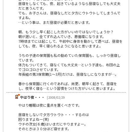
昼寝をしなくても、夜、起きているようなら昼寝なしでも大丈夫
だと思うんです。
でも、お子さんは、昼寝なしだと夕方にウトウトしてしまうんで
すよね。
…という事は、まだ昼寝が必要だと思います。
朝、もう少し早く起こした方がいいのではないでしょうか？
朝が遅いと、全てずれ込んでいき、悪循環になります。
7時頃までには起こして、午前中に身体を動かして遊べば、昼寝を
しても、夜、早く寝られるようになると思いますよ。
うちの子達の保育園も私の勤めていた保育園も、しっかり昼寝し
ています。
体力もついてきて、寝なくても大丈夫…という子達も、布団の上
でゴロゴロさせています。
年長組の第3保育期(1～3月)だけは、昼寝なしになりますが…。
春から保育園に行くのであれば、尚更、朝早く起きて、昼寝を
し、夜早く寝る…という習慣をつけた方がいいと思いますよ。
やはり夜・・・
| 2008/02/29
やはり睡眠は夜に重点を置くべきです。
昼寝をしないで夕方ウトウト・・・するのは
困りますよねー(笑)
ウチの次女(６歳)はいまだにやりますよー。
そのときは３０分ほど寝せます。