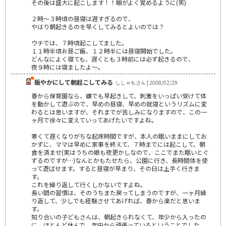
その後は盛大に起こします！！眼がよく覚めるように(笑)
２時～３時頃の昼寝は遅すぎるので、
やはり朝起きるのを早くしてみるとよいのでは？
ウチでは、７時頃起こしてました。
１１時半頃お昼ご飯、１２時半には昼寝開始でした。
どんなによく寝ても、遅くとも３時前には必ず起きるので、
夜９時には寝ましたよ～。
賑やかにして朝起こしてみる
ししゃもさん | 2008/02/29
春から保育園なら、嫌でも早起きして、刺激をいっぱい受けて体
を動かして遊ぶので、早めの昼寝、早めの就寝というリズムに変
わるとは思いますが、それまでが苦しみになりますので、この一
ヶ月で徐々に変えていってあげたいですよね。
寒くて遅くなりがちな起床時間ですが、本人の眠いままにしてお
かずに、ママは早めに家事を終えて、７時までには起こして、朝
食を済ませ(実はうちの娘も夜更かしなので、ここでまた眠いとぐ
ずるのですが…)なんとかもたせたら、公園に行き、長時間体を使
って遊ばせます。すると昼寝が早まり、その日は上手く行きま
す。
これを繰り返して行くしかないですよね。
長い間の習慣は、そのうちまた戻ってしまうのですが、一ヶ月繰
り返して、少しでも経験させてあげれば、春から楽だと思いま
す。
知り合いの子どもさんは、朝起きられなくて、年少から入ったの
に、ほとんど休んで、年中から頑張っているということでした。