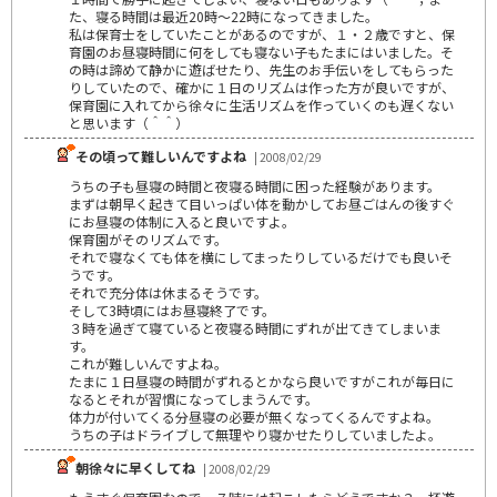
た、寝る時間は最近20時～22時になってきました。
私は保育士をしていたことがあるのですが、１・２歳ですと、保
育園のお昼寝時間に何をしても寝ない子もたまにはいました。そ
の時は諦めて静かに遊ばせたり、先生のお手伝いをしてもらった
りしていたので、確かに１日のリズムは作った方が良いですが、
保育園に入れてから徐々に生活リズムを作っていくのも遅くない
と思います（＾＾）
その頃って難しいんですよね
| 2008/02/29
うちの子も昼寝の時間と夜寝る時間に困った経験があります。
まずは朝早く起きて目いっぱい体を動かしてお昼ごはんの後すぐ
にお昼寝の体制に入ると良いですよ。
保育園がそのリズムです。
それで寝なくても体を横にしてまったりしているだけでも良いそ
うです。
それで充分体は休まるそうです。
そして3時頃にはお昼寝終了です。
３時を過ぎて寝ていると夜寝る時間にずれが出てきてしまいま
す。
これが難しいんですよね。
たまに１日昼寝の時間がずれるとかなら良いですがこれが毎日に
なるとそれが習慣になってしまうんです。
体力が付いてくる分昼寝の必要が無くなってくるんですよね。
うちの子はドライブして無理やり寝かせたりしていましたよ。
朝徐々に早くしてね
| 2008/02/29