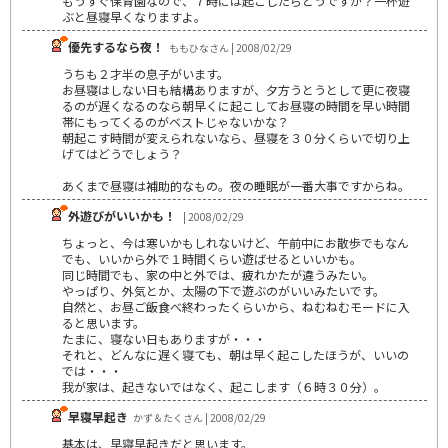
もうすぐ保育園なので、７時には起こしたらどうですか？一杯遊
ぶと昼寝早くなりますよ。
優先するなら夜！
ももひなさん | 2008/02/29
うちも２才半の息子がいます。
お昼寝はしない日も結構ありますが、夕方うとうとして更に夜寝
るのが遅くなるのなら朝早くに起こしてお昼寝の時間を早い時間
帯にもってくるのがベストじゃないかな？
朝起こす時間が変えられないなら、昼寝を３０分くらいで切り上
げてはどうでしょう？
あくまで昼寝は補助的なもの。夜の睡眠が一番大事ですからね。
外遊びがいいかも！
| 2008/02/29
ちょっと、今は寒いかもしれないけど、午前中にお散歩でもなん
でも、いいから外で１時間くらい遊ばせるといいかも。
同じ時間でも、家の中と外では、疲れかたが違うみたい。
やっぱり、外気とか、太陽の下で遊ぶのがいいみたいです。
自然と、お昼ご飯食べ終わったくらいから、ねむねむモードに入
ると思います。
たまに、寝ない日もありますが・・・
それと、どんなに遅く寝ても、朝は早く起こしたほうが、いいの
では・・・
我が家は、起きないではなく、起こします（６時３０分）。
早寝早起き
かず＆たくさん | 2008/02/29
基本は、早寝早起きだと思います。