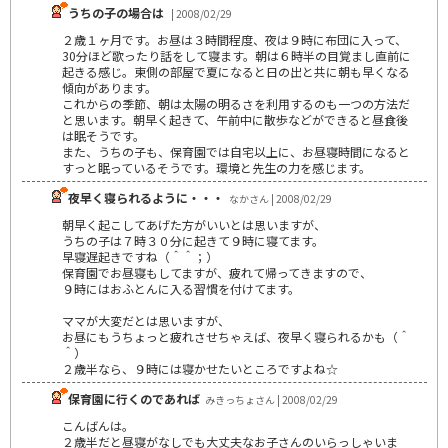
うちの子の場合は
| 2008/02/29
２歳１ヶ月です。お昼は３時間程度、夜は９時に布団に入って、
30分ほど歌ったり話をして寝ます。朝は６時半の目覚まし直前に
起きる感じ。東側の部屋で夏になると日の出と共に朝も早くなる
傾向があります。
これからの季節、朝は太陽の明るさを利用するのも一つの方法だ
と思います。朝早く起きて、午前中に散歩などができると昼食後
は眠そうです。
また、うちの子も、保育園では自宅以上に、お昼寝時間になると
すっと眠っているそうです。環境と先生の力を感じます。
夜早く寝られるように・・・
なかさん | 2008/02/29
朝早く起こしてあげた方がいいとは思いますが、
うちの子は７時３０分に起きて９時に寝てます。
早寝遅起きですね（＾＾；）
保育園でお昼寝もしてますが、疲れて帰ってきますので、
９時にはおふとんに入る習慣を付けてます。
ママが大変だとは思いますが、
お昼にもうちょっと疲れさせちゃえば、夜早く寝られるかも（＾
＾）
２歳半なら、９時には寝かせたいところですよね☆
保育園に行くのであれば
みきっちょさん | 2008/02/29
こんばんは。
２歳半だと昼寝がなしでも大丈夫なお子さんのいらっしゃいま