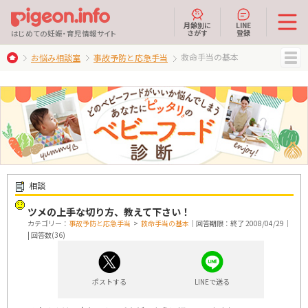
月齢別に
LINE
さがす
登録
はじめての妊娠・育児情報サイト
救命手当の基本
お悩み相談室
事故予防と応急手当
MENU
相談
ツメの上手な切り方、教えて下さい！
カテゴリー：
事故予防と応急手当
>
救命手当の基本
｜回答期限：終了 2008/04/29｜
| 回答数(36)
ポストする
LINEで送る