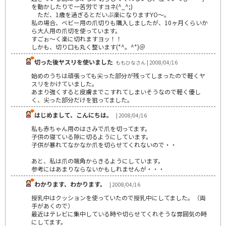
を動かしたりで一苦労ですヨネ(^_^;)
ただ、1歳を過ぎるとだいぶ楽になりますYO～。
私の場合、ベビー用の爪切りも購入しましたが、10ヶ月くらいか
ら大人用の爪切を使っています。
すごぉ～く楽に切れますヨッ！！
しかも、切り口も丸く整います(*^。^*)＠
切った後ヤスリを使いました
ももひなさん | 2008/04/16
始めのうちは頑張っても尖った部分が残ってしまったので軽くヤ
スリをかけていました。
あまり強くすると皮膚までこすれてしまいそうなので軽く優し
く、尖った部分だけを狙ってました。
はじめまして、こんにちは。
| 2008/04/16
私も赤ちゃん用のはさみで爪を切ってます。
子供の寝ている隙に切るようにしています。
子供が暴れてなかなか爪を切らせてくれないので・・
あと、私は爪の端角からきるようにしています。
参考にはあまりならないかもしれませんが・・・
わかります、わかります。
| 2008/04/16
授乳中はクッションを使っていたので授乳中にしてました。（両
手があくので）
最近はテレビに集中している時や切らせてくれそうな雰囲気の時
にしてます。