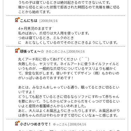
うちの子は寝ているときは絶対起きるのでできないんです。
端から切ると尖った状態で拒否された時困るので先端を横に切る
ことから始めてます。
こんにちは
| 2008/04/16
4ヶ月男児のままです
私のばあい、爪切りは大人用を使っています。
つめは寝ているとき、ミルクのとき
に おとなしくしているのでそのときにきるようにしています。
頑張ってぇ～☆
きのこのこさん | 2008/04/16
丸くアーチ形に切ってあげてください（＾＾）
失敗したら、ヤスリです。ネイルアートに使うネイルファイルと
いうものが、一般的な爪切りについているヤスリよりも細かく
て、安全な気がします。使いやすくてデザイン（柄）もかわいの
がいっぱいあるのでおすすめです！
あとは、みなさんおしゃっている通り、眠ってるときに切るとい
いですよ！
どうしても起きているときに切るならソファにすわって赤ちゃん
を膝において、うしろからピタっとからだをくっつけて切るとい
いよと産院の看護婦さんからいわれました。
あと、大人はよくお風呂上りにきったりしますが、お風呂あがり
は赤ちゃんの爪はやわらかすぎて切りにくいなぁ～と感じます。
小さいつめきりで！
ゆっこさん | 2008/04/16