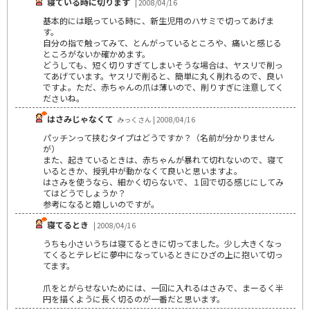
寝ている時に切ります
| 2008/04/16
基本的には眠っている時に、新生児用のハサミで切ってあげま
す。
自分の指で触ってみて、とんがっているところや、痛いと感じる
ところがないか確かめます。
どうしても、短く切りすぎてしまいそうな場合は、ヤスリで削っ
てあげています。ヤスリで削ると、簡単に丸く削れるので、良い
ですよ。ただ、赤ちゃんの爪は薄いので、削りすぎに注意してく
ださいね。
はさみじゃなくて
みっくさん | 2008/04/16
パッチンって挟むタイプはどうですか？（名前が分かりません
が）
また、起きているときは、赤ちゃんが暴れて切れないので、寝て
いるときか、授乳中が動かなくて良いと思いますよ。
はさみを使うなら、細かく切らないで、１回で切る感じにしてみ
てはどうでしょうか？
参考になると嬉しいのですが。
寝てるとき
| 2008/04/16
うちも小さいうちは寝てるときに切ってました。少し大きくなっ
てくるとテレビに夢中になっているときにひざの上に抱いて切っ
てます。
爪をとがらせないためには、一回に入れるはさみで、まーるく半
円を描くように長く切るのが一番だと思います。