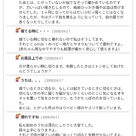
たあとは、とがっていないか指でなぞって確かめているのです
が、力いっぱい掻きむしるので、結局ひっかき傷や出血は防げま
せんでした。３ヶ月になってからはだいぶ引っ掻くことはなくな
りましたが、今はグーで目を擦るようになっていて、目の周りが
赤くなったりしています。
寝てる時に・・・
| 2008/04/17
寝ている時に切ると暴れないので私はそうしてます。
それとＣｏｍｂｉのベビー用だとやすりもついてて便利ですよ。
(赤ちゃん用なのでやすりも肌理が細かく安心して使えますよ)
お風呂上りの
| 2008/04/17
爪が柔らかい時に切ります。失敗したときはミトンをしてあげた
らどうでしょうか？
うちは。。。
| 2008/04/17
寝ているときに切るか、もしくは起きているときに切るときは、
切らない方の手に届くか届かないかくらいのとこに気になるオモ
チャを置いて気をひかせつつ、もうかたっぽの爪を切っていまし
た。
あとは、とがった所はやはりベビー用のヤスリで削っています。
慣れですね
| 2008/04/17
私も初めのうちは深爪にしたりと大変でした。
段々上手になりますよ。
それと子供が寝ている時にゆっくり切ると失敗が少ないですよ。