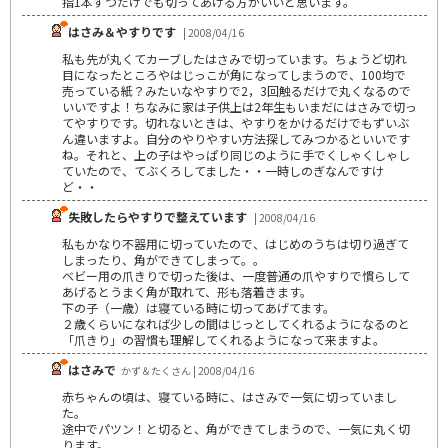
指1本ずつだけでも切ってあげる方がいいと思います。
はさみ＆やすりです
| 2008/04/16
私も先が丸くてカーブしたはさみで切っています。ちょうど切れ
目になったところやはじっこが角になってしまうので、100均で
売っている紙？みたいなやすりで2，3回触るだけで丸くなるので
いいですよ！ちなみに家は子供上は2年生もいまだにはさみで切っ
てやすりです。切れないときは、やすりをかけるだけでもずいぶ
ん違いますよ。自分のやりやすい方法探してみつかるといいです
ね。それと、上の子はやっぱり同じのように手でくしゃくしゃし
ていたので、てぶくろしてました・・一時しのぎなんですけ
ど・・
失敗したらやすりで整えています
| 2008/04/16
私もかなり不器用に切っていたので、はじめのうちは切り過ぎて
しまったり、角ができてしまって。。
ベビー用の爪きりで切った後は、一度普通の爪やすりで慣らして
あげるとうまく角が取れて、形も落着きます。
下の子（一歳）は寝ている時に切ってあげてます。
２歳くらいになれば少しの間はじっとしてくれるようになるのと
「爪きり」の習慣も理解してくれるようになって来ますよ。
はさみで
かず＆たくさん | 2008/04/16
赤ちゃんの頃は、寝ている時に、はさみで一気に切っていまし
た。
途中でパツン！と切ると、角ができてしまうので、一気に丸く切
ります。