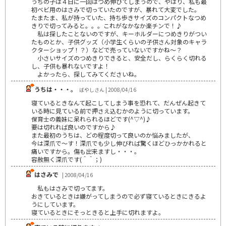
うちの子は４日に一回はつめ伸びてしまうので、やはり、私も最
初ベビ用のはさみで切っていたのですが、暴れて大変でした。
たまたま、私が持っていた、持ち歩きサイズのコンパクトなつめ
きりで切ってみると。。。これがなかなか楽チンで！♪
私は探したことないのですが、キーホルダーにつめきりがつい
たものとか、子供グッズ（小学生くらいの子供さん対象のキャラ
クターショップ！？）などで売っていないですかね～？
小さいサイズのつめきりできると、安全だし、らくらく切れる
し、子供も暴れないですよ！
よかったら、探してみてくださいね。
うちは・・・。
ばやしさん | 2008/04/16
寝ているときなんて起こしてしまう事を恐れて、だんぜん起きて
いる時に見ている前で押さえ込むかのように切っています。
保育士の義妹に呆れられるほどです(^▽^)♪
要は切れれば良いのですから♪
また最初のうちは、どの程度切って良いのか悩みましたが、
今は深爪で～す！深爪でも少し伸びれば驚くほどひっかかれると
痛いですから。傷も出来ますし・・・。
容赦無く深爪です(＾＾；)
はさみで
| 2008/04/16
私もはさみで切ってます。
おきているときは嫌がってしまうので必ず寝ているときにきるよ
うにしています。
寝ているときにそっときると上手に切れますよ。