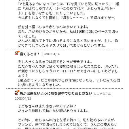
TVを見るようになってからは、TVを見ている間に切ったり、一緒
に『おはなしゆびさん（♪～このゆびパパ ふとっちょパパ～
♪）』を歌いながら切ったりしていました。
今は何もしなくても普通に『切るよ～～～。』で切れますが…。
顔を引っ掻いちゃう赤ちゃんは多いですよね。
また、爪が伸びるのが早いから、私は1週間に2回のペースで切っ
ていました。
だんだん慣れて上手に切れるようになると思いますが、もし、角
ができてしまったらヤスリで研いてあげるといいですよ。
寝てるとき！
| 2008/04/16
少し大きくなるまでは寝てるときが安全ですよ。
ただ赤ちゃんの爪は薄くて寝床に散らばったままだと、切った爪
が刺さったりしちゃうのでコロコロとかできれいにしてあげまし
ょう♪
1歳過ぎてテレビとか凝視するお年頃になったら、テレビみてる間
に切れるようになりました。
角が出来ないように爪を途中で切り落とさない
ししゃもさん |
2008/04/15
子どもさんはまだ小さいのですよね？
だったら熟睡して動かない時がありますよね。
その時に、赤ちゃんの指を左手で持って、切り始めるのですが、
プツンと、途中で切ってしまうのではなくて、りんごの皮みたい
に、最後まで切り落とさずに、アーチ形に徐々に切って行きま