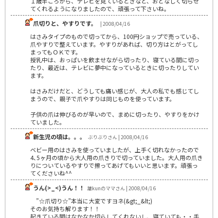
１歳半ころから、テレビを見ているときなど、おとなしく切らせ
てくれるようになりましたので、頑張って下さいね。
爪切りと、やすりです。
| 2008/04/16
はさみタイプのもので切ってから、100円ショップで売っている、
爪やすりで整えています。やすりがあれば、切り方はとがってし
まってもＯＫです。
授乳中は、おっぱいを飲ませながら切ったり、寝ている間に切っ
たり、最近は、テレビに夢中になっているときに切ったりしてい
ます。
はさみだけだと、どうしても痛い感じが、大人の私でも感じてし
まうので、親子で爪やすりは同じものを使っています。
子供の爪は伸びるのが早いので、まめに切ったり、やすりをかけ
ていました。
新生児の頃は。。。
ぶりぶりさん | 2008/04/16
ベビー用のはさみを使っていましたが、上手く切れなかったので
4､5ヶ月の頃から大人用の爪きりで切っていました。大人用の爪き
りについているやすりで擦ってあげてもいいと思います。頑張っ
てくださいね^^
うん(>_<)うん！！
雄kunのママさん | 2008/04/16
”☆爪切り☆”本当に大変ですヨネ(&gt;_&lt;)
そのお気持ち解ります！！
起きている間はなかなか切らしてくれないし、寝ていても・・手