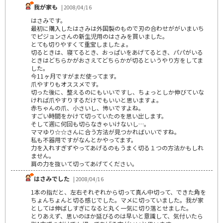
我が家も
| 2008/04/16
はさみです。
最初に購入したはさみは外国製のもので刃の合わせががいまいち
でピジョンさんの新生児用のはさみを買いました。
とても切りやすくて重宝しましたょ。
切るときは、寝てるとき、おっぱいをあげてるとき、パパがいる
ときはどちらかがおさえてどちらかが切るというやり方をしてま
した。
今11ヶ月ですがまだ使ってます。
爪やすりもオススメです。
切った後に、整えるのにもいいですし、ちょっとしか伸びていな
ければ爪やすりするだけでもいいと思いますょ。
赤ちゃんの爪、小さいし、怖いですよね。
すごい時間をかけて切っていたのを思い出します。
そして週に何回も切らなきゃいけないし…。
ママゆり☆☆さんに合う方法が見つかればいいですね。
私も不器用ですがなんとかやってます。
力を入れすぎずやってあげるのもうまく切る１つの方法かもしれ
ません。
肩の力を抜いて切ってあげてください。
はさみでした
| 2008/04/16
1本の指だと、左右それぞれから切って真ん中切って、できた角を
ちょんちょんと切る感じでした。マメに切っていました。我が家
としては伸ばしすぎになると丸く一気に切り落とせました。
とりあえず、思いのほか延びるのは早いと意識して、気付いたら