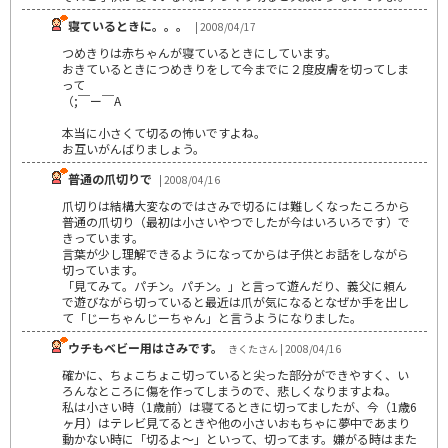
寝ているときに。。。
| 2008/04/17
つめきりは赤ちゃんが寝ているときにしています。
おきているときにつめきりをして今までに２度皮膚を切ってしま
って
（;￣ー￣A
本当に小さくて切るの怖いですよね。
お互いがんばりましょう。
普通の爪切りで
| 2008/04/16
爪切りは結構大変なのではさみで切るには難しくなったころから
普通の爪切り（最初は小さいやつでしたが今はいろいろです）で
きっています。
言葉が少し理解できるようになってからは子供とお話をしながら
切っています。
「見てみて。パチン。パチン。」と言って遊んだり、義父に頼ん
で遊びながら切っていると最近は爪が気になるとなぜか手を出し
て「じーちゃんじーちゃん」と言うようになりました。
ウチもベビー用はさみです。
きくたさん | 2008/04/16
確かに、ちょこちょこ切っていると尖った部分ができやすく、い
ろんなところに傷を作ってしまうので、悲しくなりますよね。
私は小さい時（1歳前）は寝てるときに切ってましたが、今（1歳6
ヶ月）はテレビ見てるときや他の小さいおもちゃに夢中であまり
動かない時に「切るよ～」といって、切ってます。嫌がる時はまた