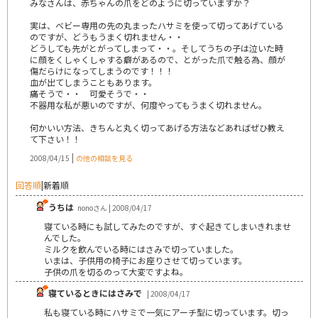
みなさんは、赤ちゃんの爪をどのように切っていますか？
実は、ベビー専用の先の丸まったハサミを使って切ってあげている
のですが、どうもうまく切れません・・
どうしても先がとがってしまって・・。そしてうちの子は泣いた時
に顔をくしゃくしゃする癖があるので、とがった爪で触る為、顔が
傷だらけになってしまうのです！！！
血が出てしまうこともあります。
痛そうで・・ 可愛そうで・・
不器用な私が悪いのですが、何度やってもうまく切れません。
何かいい方法、きちんと丸く切ってあげる方法などあればぜひ教え
て下さい！！
|
2008/04/15
の他の相談を見る
回答順
|
新着順
うちは
nonoさん | 2008/04/17
寝ている時にも試してみたのですが、すぐ起きてしまいきれませ
んでした。
ミルクを飲んでいる時にはさみで切っていました。
いまは、子供用の椅子にお座りさせて切っています。
子供の爪を切るのって大変ですよね。
寝ているときにはさみで
| 2008/04/17
私も寝ている時にハサミで一気にアーチ型に切っています。切っ