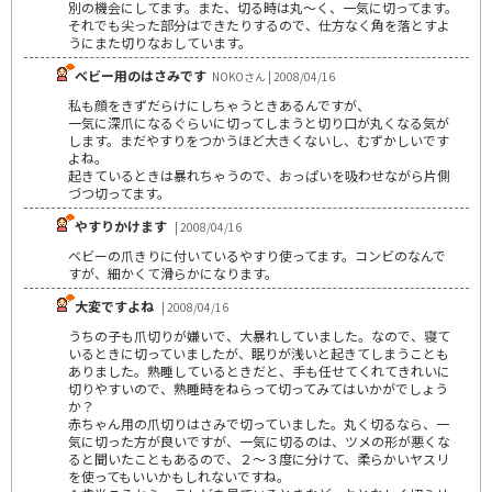
別の機会にしてます。また、切る時は丸～く、一気に切ってます。
それでも尖った部分はできたりするので、仕方なく角を落とすよ
うにまた切りなおしています。
ベビー用のはさみです
NOKOさん | 2008/04/16
私も顔をきずだらけにしちゃうときあるんですが、
一気に深爪になるぐらいに切ってしまうと切り口が丸くなる気が
します。まだやすりをつかうほど大きくないし、むずかしいです
よね。
起きているときは暴れちゃうので、おっぱいを吸わせながら片側
づつ切ってます。
やすりかけます
| 2008/04/16
ベビーの爪きりに付いているやすり使ってます。コンビのなんで
すが、細かくて滑らかになります。
大変ですよね
| 2008/04/16
うちの子も爪切りが嫌いで、大暴れしていました。なので、寝て
いるときに切っていましたが、眠りが浅いと起きてしまうことも
ありました。熟睡しているときだと、手も任せてくれてきれいに
切りやすいので、熟睡時をねらって切ってみてはいかがでしょう
か？
赤ちゃん用の爪切りはさみで切っていました。丸く切るなら、一
気に切った方が良いですが、一気に切るのは、ツメの形が悪くな
ると聞いたこともあるので、２～３度に分けて、柔らかいヤスリ
を使ってもいいかもしれないですね。