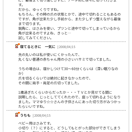
す。
だから、ゆっくりですね。
もちろん、その時の爪の状態とかで、途中で切れることもあるの
ですが、角が出来た少し手前から、また少しずつ整えながら最後
まで切ります。
鋭角に、はさみを使い、プツンと途中で切ってしまっているから
角が出来るのですよね、きっと…
試してみてください。
寝てるときに 一気に
| 2008/04/15
先の丸いのは私が使いにくかったんで、
丸くない普通の赤ちゃん用の小さいハサミで切ってました。
うちの場合は、寝かしつけて30～60分くらいは（深い眠りなの
か）
爪を切るくらいでは絶対に起きなかったので、
その間に両手・両足の爪切ってました。
1歳過ぎたくらいからだったか・・・ＴＶとか見せてる間に
説明したら、じっとしててくれたので、座って切れるようになり
ました。ママゆり☆☆さんの子供さんにあった切り方がみつかっ
たらいいですね。
うちも
| 2008/04/15
ベビー用はさみです。
小切り（？）にすると、どうしてもとがった部分ができてしまう