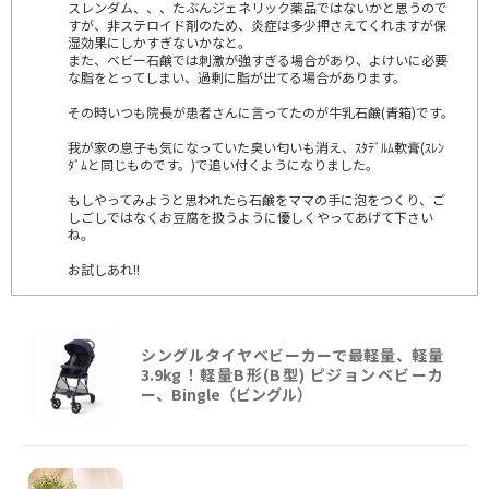
スレンダム、、、たぶんジェネリック薬品ではないかと思うので
すが、非ステロイド剤のため、炎症は多少押さえてくれますが保
湿効果にしかすぎないかなと。
また、ベビー石鹸では刺激が強すぎる場合があり、よけいに必要
な脂をとってしまい、過剰に脂が出てる場合があります。
その時いつも院長が患者さんに言ってたのが牛乳石鹸(青箱)です。
我が家の息子も気になっていた臭い匂いも消え、ｽﾀﾃﾞﾙﾑ軟膏(ｽﾚﾝ
ﾀﾞﾑと同じものです。)で追い付くようになりました。
もしやってみようと思われたら石鹸をママの手に泡をつくり、ご
しごしではなくお豆腐を扱うように優しくやってあげて下さい
ね。
お試しあれ!!
シングルタイヤベビーカーで最軽量、軽量
3.9kg！軽量B形(B型) ピジョンベビーカ
ー、Bingle（ビングル）