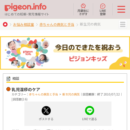
月齢別に
LINE
さがす
登録
はじめての妊娠・育児情報サイト
新生児の病気
お悩み相談室
赤ちゃんの病気と手当
MENU
相談
乳児湿疹のケア
カテゴリー：
赤ちゃんの病気と手当
>
新生児の病気
｜回答期限：終了 2010/07/22｜
| 回答数(16)
ポストする
LINEで送る