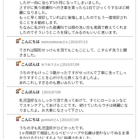
したが一向に治らず5か月になってしまいました。
さすがに焦り皮膚科へ行き薬を貰ったら1日でびっくりするほど綺
麗になりました。
もっと早く受診していればと後悔しましたのでもう一度受診され
ることをお勧めします。
ちなみに私が行った皮膚科では顔の洗い方も実践で教えてくれま
したのでそういうところを探してみるのもいいと思います。
こんにちは
moricorohouseさん | 2010/07/15
できれば固形せっけんを泡でもこもこにして、こすらず洗うと聞
きました。
こんばんは
ゆうゆうさん | 2010/07/09
うちの子もけっこう酷かったですがせっけんで丁寧に洗ってしっ
かりすすぐことを心がけたら良くなりましたよ。
あれこれしすぎるのも悪いみたいです。
こんばんは
| 2010/07/09
乳児湿疹ならしっかり泡で洗ってあげて、すぐにローションなど
でスキンケアしてあげることです。 続けていたらウチは綺麗にな
りましたよ。お大事になさって下さい。
こんにちは
gamballさん | 2010/07/09
うちの子も乳児湿疹がひどかったです。
1ヶ月検診で相談したらベビーソープや石鹸は使わないでぬるま湯
をかけるだけにするように指導されました。