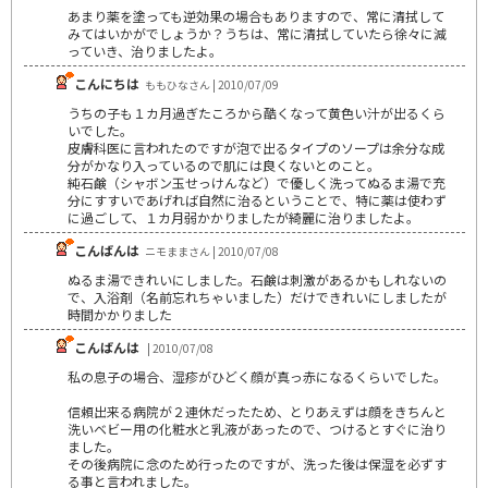
あまり薬を塗っても逆効果の場合もありますので、常に清拭して
みてはいかがでしょうか？うちは、常に清拭していたら徐々に減
っていき、治りましたよ。
こんにちは
ももひなさん | 2010/07/09
うちの子も１カ月過ぎたころから酷くなって黄色い汁が出るくら
いでした。
皮膚科医に言われたのですが泡で出るタイプのソープは余分な成
分がかなり入っているので肌には良くないとのこと。
純石鹸（シャボン玉せっけんなど）で優しく洗ってぬるま湯で充
分にすすいであげれば自然に治るということで、特に薬は使わず
に過ごして、１カ月弱かかりましたが綺麗に治りましたよ。
こんばんは
ニモままさん | 2010/07/08
ぬるま湯できれいにしました。石鹸は刺激があるかもしれないの
で、入浴剤（名前忘れちゃいました）だけできれいにしましたが
時間かかりました
こんばんは
| 2010/07/08
私の息子の場合、湿疹がひどく顔が真っ赤になるくらいでした。
信頼出来る病院が２連休だったため、とりあえずは顔をきちんと
洗いベビー用の化粧水と乳液があったので、つけるとすぐに治り
ました。
その後病院に念のため行ったのですが、洗った後は保湿を必ずす
る事と言われました。