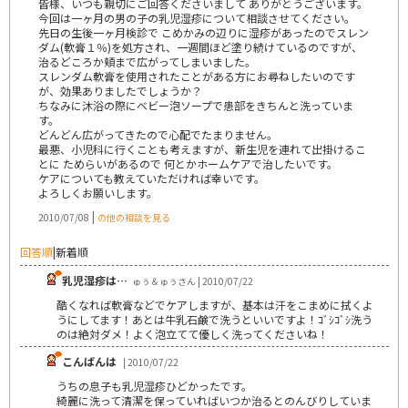
皆様、いつも親切にご回答くださいまして ありがとうございます。
今回は一ヶ月の男の子の乳児湿疹について相談させてください。
先日の生後一ヶ月検診で こめかみの辺りに湿疹があったのでスレン
ダム(軟膏１％)を処方され、一週間ほど塗り続けているのですが、
治るどころか頬まで広がってしまいました。
スレンダム軟膏を使用されたことがある方にお尋ねしたいのです
が、効果ありましたでしょうか？
ちなみに沐浴の際にベビー泡ソープで患部をきちんと洗っていま
す。
どんどん広がってきたので心配でたまりません。
最悪、小児科に行くことも考えますが、新生児を連れて出掛けるこ
とに ためらいがあるので 何とかホームケアで治したいです。
ケアについても教えていただければ幸いです。
よろしくお願いします。
|
2010/07/08
の他の相談を見る
回答順
|
新着順
乳児湿疹は…
ゅぅ＆ゅぅさん | 2010/07/22
酷くなれば軟膏などでケアしますが、基本は汗をこまめに拭くよ
うにしてます！あとは牛乳石鹸で洗うといいですよ！ｺﾞｼｺﾞｼ洗う
のは絶対ダメ！よく泡立てて優しく洗ってくださいね！
こんばんは
| 2010/07/22
うちの息子も乳児湿疹ひどかったです。
綺麗に洗って清潔を保っていればいつか治るとのんびりしていま