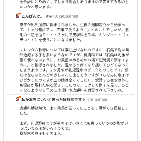
を余計にとり酷くしてしまう場合もありますので変えてみるのも
いいかと思います。
こんばんは。
透子さん | 2010/07/08
息子が乳児湿疹に悩まされました。生後３週間辺りから始まっ
て、１ヶ月健診では「石鹸で洗うように」とのことでしたが、悪
化の一途を辿り・・・３ヶ月で皮膚科を受診、キンダベート（ス
テロイド）を使うことになりました。
スレンダム軟膏については存じ上げないのですが、石鹸で洗い自
然治癒する子も多いようなのですが、皮膚科では「石鹸は刺激が
強く使わないように、お風呂はぬるめのお湯で短時間で済ますよ
うに」と指導されました。温めると痒くなり掻いてひどくなって
しまうようです。２ヶ月頃が乳児湿疹のピークとのことです。顔
だけならほとんどの赤ちゃんに出るそうですが（ちなみに息子は
ひどかったのですが上の娘は全くでした）、受診する目安は体に
も湿疹が現れた頃と聞きましたので、しばらく様子を見て、ひど
くなるようなら早めに小児科や皮膚科を受診されて下さいね。
私が本当にいいと思った経験談です♪
| 2010/07/08
皮膚科勤務時代、よく院長が言ってたことを子供ができ経験しま
した。
まず、乳児湿疹ですが男の子は小さくても男っていうのか脂がい
っぱいでる子がいるそうです。
我が家の息子もその１人。