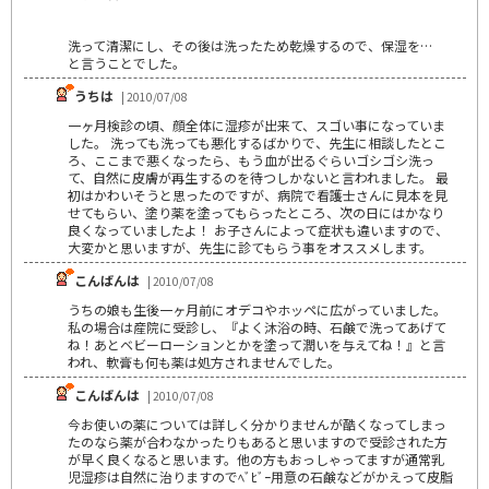
洗って清潔にし、その後は洗ったため乾燥するので、保湿を…
と言うことでした。
うちは
| 2010/07/08
一ヶ月検診の頃、顔全体に湿疹が出来て、スゴい事になっていま
した。 洗っても洗っても悪化するばかりで、先生に相談したとこ
ろ、ここまで悪くなったら、もう血が出るぐらいゴシゴシ洗っ
て、自然に皮膚が再生するのを待つしかないと言われました。 最
初はかわいそうと思ったのですが、病院で看護士さんに見本を見
せてもらい、塗り薬を塗ってもらったところ、次の日にはかなり
良くなっていましたよ！ お子さんによって症状も違いますので、
大変かと思いますが、先生に診てもらう事をオススメします。
こんばんは
| 2010/07/08
うちの娘も生後一ヶ月前にオデコやホッペに広がっていました。
私の場合は産院に受診し、『よく沐浴の時、石鹸で洗ってあげて
ね！あとベビーローションとかを塗って潤いを与えてね！』と言
われ、軟膏も何も薬は処方されませんでした。
こんばんは
| 2010/07/08
今お使いの薬については詳しく分かりませんが酷くなってしまっ
たのなら薬が合わなかったりもあると思いますので受診された方
が早く良くなると思います。他の方もおっしゃってますが通常乳
児湿疹は自然に治りますのでﾍﾞﾋﾞｰ用意の石鹸などがかえって皮脂