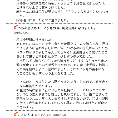
沐浴あがりに顔を拭く時もティッシュで水分を吸収させるだけ。
こすらないように気をつけました。
赤ちゃんお肌は再生が早いので2・3日でよくなるはずといわれま
した。
指導通りにやったらすぐ治りました。
うちの息子も１，２ヶ月の時、乳児湿疹になりました。
|
2010/07/09
私は小児科に行きました。
そしたら、ロコイドを少し含んだ保湿クリームを処方され、沢山
つけるように言われましたが、沢山つけるのに抵抗があったため
（ステロイドが少しでも入ってるから）薬剤師さんに聞いたとこ
ろ少しで良いと言われたので、少しずつ塗ってました。
１ヶ月しても治らず、付けたら治まるけど、付けなかったらまた
湿疹が出てくるという状況だったので、その度、小児科に相談し
その薬を続けるよう、言われました。それで２ヶ月の後半になっ
たころにはもうすっかりよくなりました。
主さんのところは付けたら酷くなるということなので、薬が合っ
てない可能性があります。
新生児の時に病院に行かせるのが抵抗が・・・ということです
が、やはり素人判断では難しいと思いますし、今、去年と違って
新型インフルエンザも大丈夫ですし冬でもないので、私は小児科
に行って合う薬を処方してもらって早めに治してあげた方が良い
と思います。
こんにちは
はるまるさん | 2010/07/09