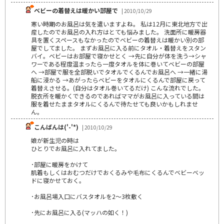
ベビーの着替えは暖かい部屋で
| 2010/10/29
寒い時期のお風呂は気を遣いますよね。 私は12月に東北地方で出
産したのでお風呂の入れ方はとても悩みました。 洗面所に暖房器
具を置くスペースもなかったのでベビーの着替えは暖かい別の部
屋でしてました。 まずお風呂に入る前にタオル・着替えをスタン
バイ。ベビーはお部屋で寝かせとく →先に自分が体を洗う→シャ
ワーである程度温まったら一度タオルを体に巻いてベビーの部屋
へ →部屋で服を全部脱いでタオルでくるんでお風呂へ →一緒に湯
船に浸かる →あがったらベビーをタオルにくるんで部屋に戻って
着替えさせる。(自分はタオル巻いてるだけ) こんな流れでした。
脱衣所を暖かくできるのであればママがお風呂に入っている間は
服を着せたままタオルにくるんで待たせても良いかもしれませ
ん。
こんばんは('-'*)
| 2010/10/29
娘が新生児の時は
ひとりでお風呂に入れてました。
･部屋に暖房をかけて
肌着もしくはおむつだけでおくるみや毛布にくるんでベビーベッ
ドに寝かせておく。
･お風呂場入口にバスタオルを2～3枚敷く
･先にお風呂に入る(マッハの如く！)