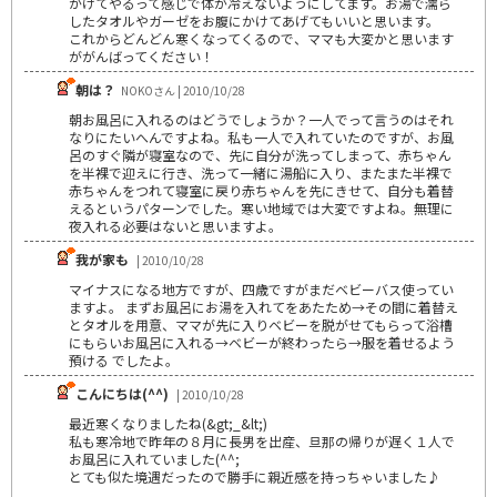
かけてやるって感じで体が冷えないようにしてます。お湯で濡ら
したタオルやガーゼをお腹にかけてあげてもいいと思います。
これからどんどん寒くなってくるので、ママも大変かと思います
ががんばってください！
朝は？
NOKOさん | 2010/10/28
朝お風呂に入れるのはどうでしょうか？一人でって言うのはそれ
なりにたいへんですよね。私も一人で入れていたのですが、お風
呂のすぐ隣が寝室なので、先に自分が洗ってしまって、赤ちゃん
を半裸で迎えに行き、洗って一緒に湯船に入り、またまた半裸で
赤ちゃんをつれて寝室に戻り赤ちゃんを先にきせて、自分も着替
えるというパターンでした。寒い地域では大変ですよね。無理に
夜入れる必要はないと思いますよ。
我が家も
| 2010/10/28
マイナスになる地方ですが、四歳ですがまだベビーバス使ってい
ますよ。 まずお風呂にお湯を入れてをあたため→その間に着替え
とタオルを用意、ママが先に入りベビーを脱がせてもらって浴槽
にもらいお風呂に入れる→ベビーが終わったら→服を着せるよう
預ける でしたよ。
こんにちは(^^)
| 2010/10/28
最近寒くなりましたね(&gt;_&lt;)
私も寒冷地で昨年の８月に長男を出産、旦那の帰りが遅く１人で
お風呂に入れていました(^^;
とても似た境遇だったので勝手に親近感を持っちゃいました♪