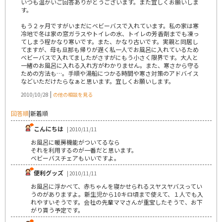
いつも温かいご回答ありがとうございます。また宜しくお願いしま
す。
もう２ヶ月ですがいまだにベビーバスで入れています。私の家は寒
冷地で冬は家の窓ガラスやトイレの水、トイレの芳香剤までも凍っ
てしまう程かなり寒いです。また、かなり古いです。実親と同居し
てますが、母も旦那も帰りが遅く私一人でお風呂に入れているため
ベビーバスで入れてましたがさすがにもう小さく限界です。大人と
一緒のお風呂に入れる入れ方がわかりません。また、寒さから守る
ための方法も…。手順や湯船につかる時間や寒さ対策のアドバイス
などいただけたらなぁと思います。宜しくお願いします。
|
2010/10/28
の他の相談を見る
回答順
|
新着順
こんにちは
| 2010/11/11
お風呂に暖房機能がついてるなら
それを利用するのが一番だと思います。
ベビーバスチェアもいいですよ。
便利グッズ
| 2010/11/11
お風呂に浮かべて、赤ちゃんを寝かせられるスヤスヤバスってい
うのがありますよ。新生児から10キロ頃まで使えて、１人でも入
れやすいそうです。会社の先輩ママさんが重宝したそうで、お下
がり貰う予定です。