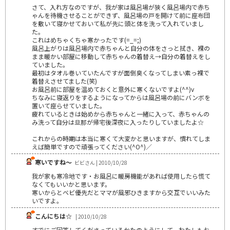
さて、入れ方なのですが、我が家は風呂場が狭く風呂場内で赤ち
ゃんを待機させることができず、風呂場の戸を開けて前に座布団
を敷いて寝かせておいて私が先に頭と体を洗って入れていまし
た。
これはめちゃくちゃ寒かったです(=_=;)
風呂上がりは風呂場内で赤ちゃんと自分の体をさっと拭き、裸の
まま暖かい部屋に移動して赤ちゃんの着替え→自分の着替えをし
ていました。
最初はタオル巻いていたんですが面倒臭くなってしまい素っ裸で
着替えさせてました(笑)
お風呂前に部屋を温めておくと意外に寒くないですよ(^^)v
ちなみに寝返りをするようになってからは風呂場の前にバンボを
置いて座らせていました。
疲れているときは始めから赤ちゃんと一緒に入って、赤ちゃんの
み洗って自分は旦那が帰宅後深夜に入ったりしていましたよ☆
これからの時期は本当に寒くて大変かと思いますが、慣れてしま
えば簡単ですので頑張ってください(^O^)／
寒いですね～
ビビさん | 2010/10/28
我が家も寒冷地です・お風呂に暖房機能があれば使用したら慌て
なくてもいいかと思います。
寒いからとベビ優先だとママが風邪ひきますから交互でいいみた
いですよ。
こんにちは☆
| 2010/10/28
すでにご回答してくださっているかたのようにして、わたしもお