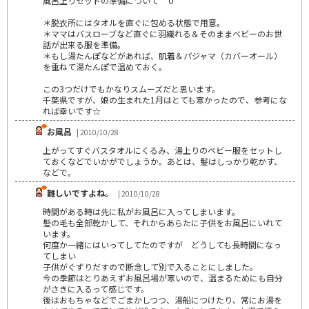
風呂上りセットの準備について＾０＾
＊脱衣所にはタオルを直ぐに包める状態で用意。
＊ママはバスローブなど直ぐに羽織れる＆そのままベビーのお世
話が出来る服を準備。
＊もし湯たんぽなどがあれば、肌着＆パジャマ（カバーオール）
を重ねて湯たんぽで温めておく。
この3つだけでもかなりスムーズだと思います。
千葉県ですが、娘の生まれた1月はとても寒かったので、参考にな
れば幸いです☆
お風呂
| 2010/10/28
上がってすぐバスタオルにくるみ、湯上りのベビー服をセットし
ておくなどでいかがでしょうか。あとは、髪はしっかり乾かす、
などで。
難しいですよね。
| 2010/10/28
時間がある時は先に私がお風呂に入ってしまいます。
髪の毛も全部乾かして、それからあらたに子供をお風呂にいれて
います。
何度か一緒にはいってしてたのですが どうしても長時間になっ
てしまい
子供がぐずりだすので断念して別で入ることにしました。
今の季節はとりあえずお風呂場が寒いので、温まるためにも自分
がさきに入るって感じです。
後はおもちゃなどでごまかしつつ、湯船につけたり、常にお湯を