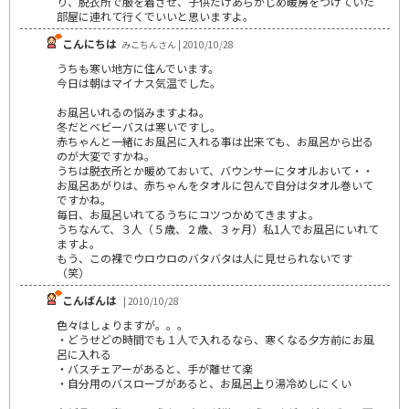
り、脱衣所で服を着させ、子供だけあらかじめ暖房をつけていた
部屋に連れて行くでいいと思いますよ。
こんにちは
みこちんさん | 2010/10/28
うちも寒い地方に住んでいます。
今日は朝はマイナス気温でした。
お風呂いれるの悩みますよね。
冬だとベビーバスは寒いですし。
赤ちゃんと一緒にお風呂に入れる事は出来ても、お風呂から出る
のが大変ですかね。
うちは脱衣所とか暖めておいて、バウンサーにタオルおいて・・
お風呂あがりは、赤ちゃんをタオルに包んで自分はタオル巻いて
ですかね。
毎日、お風呂いれてるうちにコツつかめてきますよ。
うちなんて、３人（５歳、２歳、３ヶ月）私1人でお風呂にいれて
ますよ。
もう、この裸でウロウロのバタバタは人に見せられないです
（笑）
こんばんは
| 2010/10/28
色々はしょりますが。。。
・どうせどの時間でも１人で入れるなら、寒くなる夕方前にお風
呂に入れる
・バスチェアーがあると、手が離せて楽
・自分用のバスローブがあると、お風呂上り湯冷めしにくい