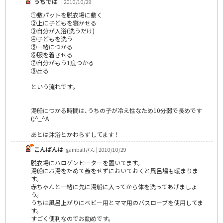
うちでは
| 2010/10/29
①敷パットを脱衣場に敷く
②上に子どもを寝かせる
③自分が入浴(洗うだけ)
④子どもを洗う
⑤一緒につかる
⑥服を着させる
⑦自分がもう1度つかる
⑧出る
という流れです｡
湯船につかる時間は､うちの子が冷え性なため10分弱で長めです
(;^_^A
あとは沐浴とかわらずしてます！
こんばんは
gamballさん | 2010/10/29
脱衣場にハロゲンヒーターを置いてます。
湯船にお湯をためて蓋をせずにおいておくと風呂場も暖まりま
す。
赤ちゃんと一緒に先に湯船に入ってから体を洗ってあげましょ
う。
うちは風呂上がりにベビー用とママ用のバスローブを使用してま
す。
すごく便利なのでお勧めです。