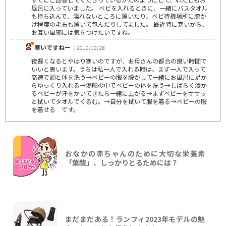
風呂に入っていました。 ベビを入れるときに、一緒にバスタオル
も持ち込んで、濡れないところに置いたり、ベビ待機場所に膝か
け程度の毛布も置いて包んだりしてました。 最近特に寒いから、
お互い風邪には気をつけたいですね。
寒いですねー
| 2010/10/28
夜遅くなるとやはり寒いのですが、お母さんの都合の良い時間で
いいと思います。うちは私一人で入れる時は、まず一人で入って
高速で頭と体を洗う→ベビーの服を脱がして一緒にお風呂に足か
らゆっくり入れる→湯船の中でベビーの体を洗う→しばらく浸か
るベビーが汗をかいてきたら一緒に上がる→まずベビーをササッ
と拭いてタオルでくるむ。→自分を拭いて服を着る→ベビーの服
を着せる です。
おなかの赤ちゃんのために大切な栄養素
「葉酸」、しっかりとるためには？
まだまだある！ランフィ2023年モデルの魅