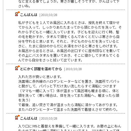
など言える事でしょうか。寒さが厳しそうですが、がんばって下
さいね。
こんばんは
| 2010/10/28
私が子どもを１人でお風呂に入れるときは、授乳を終えて寝かせ
てから入って、しっかりあたたまってから頭とからだを洗って、そ
れから子どもと一緒に入っています。子どもを迎えに行く時、髪
の毛を乾かすか、タオルで頭をくるんでおくとだいぶ寒さから自
分を守れると思います。それと、子どものからだを洗っていると
きに、たまに自分のからだにお湯をかけると寒さをしのげます。
お風呂から出るときは、お風呂の出口すぐに座布団などを敷いて
その上にバスタオルを置いておき、そこに寝かしてタオルでくる
んでから自分をさっと拭いて出ています。
とにかく部屋を温めてから
| 2010/10/28
入れた方が良いと思います。
洗面場に赤外線のハロゲンヒーターなどを置き、洗面所でパパっ
と脱がして、パパっと下だけ洗い流したらすぐ湯船につけます
（ママも一緒に入って）体が温まって風呂場も暖まる頃に、体と
頭を洗って（寒い場合は、体を洗ってまた湯船へ、暖まったら頭
を洗う）
で最後、追い焚きで湯が温まったら湯船に浸かってあがります。
またハロゲンヒーターで温まった洗面所で着替えさせて終わり。
こんばんは
| 2010/10/28
入り口にﾀｵﾙと着替えを準備して一緒に入ります。お膝の上にねん
ねさせて洗い一緒に湯船に入るといいですよ。ﾏﾏは先に入って体