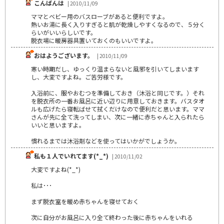
こんばんは
| 2010/11/09
ママとベビー用のバスローブがあると便利ですよ。
熱いお湯に長く入りすぎると肌が乾燥しやすくなるので、５分く
らいがいいらしいです。
脱衣場に暖房器具置いておくのもいいですよ。
おはようございます。
| 2010/11/09
寒い時期だし、ゆっくり温まらないと風邪を引いてしまいます
し、大変ですよね。ご苦労様です。
入浴前に、服やおむつを準備しておき（沐浴と同じです。）それ
を脱衣所の一番お風呂に近い辺りに用意しておきます。バスタオ
ルも広げたら寝転ばせて拭くだけなので便利だと思います。ママ
さんが先に全て洗ってしまい、次に一緒に赤ちゃんと入られたら
いいと思いますよ。
慣れるまでは沐浴剤などを使ってはいかがでしょうか。
私も１人でいれてます(*_*)
| 2010/11/02
大変ですよね(*_*)
私は･･･
まず脱衣室を暖め赤ちゃんを寝せておく
次に自分がお風呂に入り全て終わった後に赤ちゃんをいれる