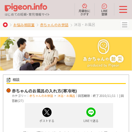
月齢別に
LINE
さがす
登録
はじめての妊娠・育児情報サイト
沐浴・お風呂
お悩み相談室
赤ちゃんのお世話
MENU
相談
赤ちゃんのお風呂の入れ方(寒冷地)
カテゴリー：
赤ちゃんのお世話
>
沐浴・お風呂
｜回答期限：終了 2010/11/11｜ | 回
答数(27)
ポストする
LINEで送る