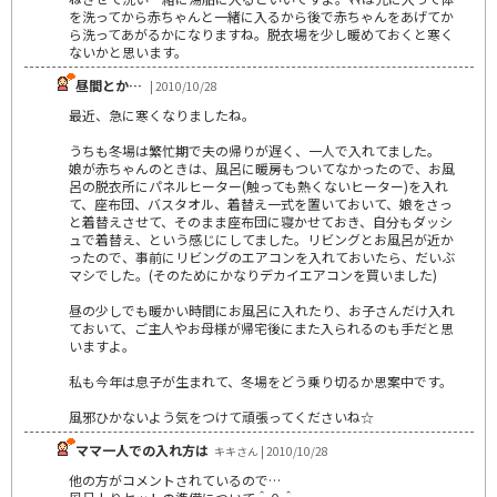
を洗ってから赤ちゃんと一緒に入るから後で赤ちゃんをあげてか
ら洗ってあがるかになりますね。脱衣場を少し暖めておくと寒く
ないかと思います。
昼間とか…
| 2010/10/28
最近、急に寒くなりましたね。
うちも冬場は繁忙期で夫の帰りが遅く、一人で入れてました。
娘が赤ちゃんのときは、風呂に暖房もついてなかったので、お風
呂の脱衣所にパネルヒーター(触っても熱くないヒーター)を入れ
て、座布団、バスタオル、着替え一式を置いておいて、娘をさっ
と着替えさせて、そのまま座布団に寝かせておき、自分もダッシ
ュで着替え、という感じにしてました。リビングとお風呂が近か
ったので、事前にリビングのエアコンを入れておいたら、だいぶ
マシでした。(そのためにかなりデカイエアコンを買いました)
昼の少しでも暖かい時間にお風呂に入れたり、お子さんだけ入れ
ておいて、ご主人やお母様が帰宅後にまた入られるのも手だと思
いますよ。
私も今年は息子が生まれて、冬場をどう乗り切るか思案中です。
風邪ひかないよう気をつけて頑張ってくださいね☆
ママ一人での入れ方は
キキさん | 2010/10/28
他の方がコメントされているので…