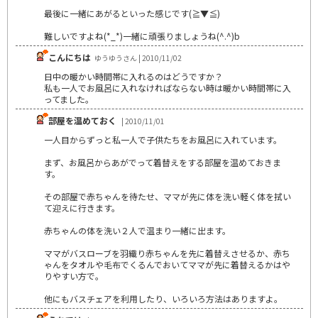
最後に一緒にあがるといった感じです(≧▼≦)
難しいですよね(*_*)一緒に頑張りましょうね(^.^)b
こんにちは
ゆうゆうさん | 2010/11/02
日中の暖かい時間帯に入れるのはどうですか？
私も一人でお風呂に入れなければならない時は暖かい時間帯に入
ってました。
部屋を温めておく
| 2010/11/01
一人目からずっと私一人で子供たちをお風呂に入れています。
まず、お風呂からあがでって着替えをする部屋を温めておきま
す。
その部屋で赤ちゃんを待たせ、ママが先に体を洗い軽く体を拭い
て迎えに行きます。
赤ちゃんの体を洗い２人で温まり一緒に出ます。
ママがバスローブを羽織り赤ちゃんを先に着替えさせるか、赤ち
ゃんをタオルや毛布でくるんでおいてママが先に着替えるかはや
りやすい方で。
他にもバスチェアを利用したり、いろいろ方法はありますよ。