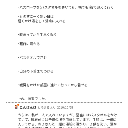
･バスローブを(バスタオルを巻いても、裸でも)着て迎えに行く
･ものすごーく寒い日は
軽くかけ湯をして湯舟に入れる
･暖まってから手早く洗う
･軽目に浸かる
･バスタオルで包む
･自分の下着までつける
･暖房をかけた部屋に連れて行ってから着せる
…の、順番でした。
こんばんは
はるまるさん | 2010/10/28
うちは、私が一人で入れていますが、浴室にはバスタオルをかけ
ていて、脱衣所には子供の服を用意しています。手順は、一緒に
入ってから、お子さんと一緒に湯船に浸かり、子供を洗い、浸か