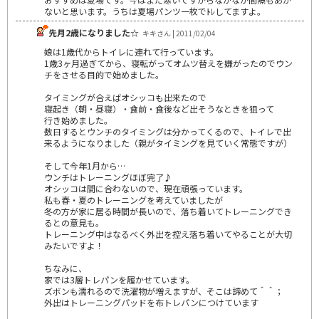
ないと思います。うちは夏場パンツ一枚でﾄﾚしてますよ。
先月2歳になりました☆
キキさん | 2011/02/04
娘は1歳代からトイレに連れて行っています。
1歳3ヶ月過ぎてから、寝転がってオムツ替えを嫌がったのでウン
チをさせる目的で始めました。
タイミングが合えばオシッコも出来たので
寝起き（朝・昼寝）・食前・食後など出そうなときを狙って
行き始めました。
数日するとウンチのタイミングは分かってくるので、トイレで出
来るようになりました（親がタイミングを見ていく常態ですが）
そして今年1月から…
ウンチはトレーニングほぼ完了♪
オシッコは間に合わないので、現在頑張っています。
私も春・夏のトレーニングを考えていましたが
冬の方が家に居る時間が長いので、落ち着いてトレーニングでき
るとの意見も。
トレーニング中はなるべく外出を控え落ち着いてやることが大切
みたいですよ！
ちなみに、
家では3層トレパンを履かせています。
ズボンも濡れるので洗濯物が増えますが、そこは諦めて＾＾；
外出はトレーニングパッドを布トレパンにつけています