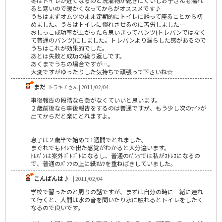
冬はトイレが近くなるのと洗濯物が乾きにくいしお子さんも濡れ
ると寒いので暖かくなってからがオススメです♪
うちはまずオムツのまま定期的にトイレに誘って座ることから初
めました。うちはトイレに慣れさせるのに苦労しました…
おしっこ成功率が上がったら思いきってパンツ(トレパンではなく
て普通のパンツ)にしました。トレパンより漏らした感があるので
うちはこれが効果的でした。
あとは失敗と成功の繰り返しです。
あくまでうちの場合ですが…。
大変ですがゆったりした気持ちで頑張って下さいね☆
まだ
トラキチさん | 2011/02/04
事後報告の段階なら急がなくていいと思います。
２歳前後なら事後報告をするのは普通ですが、もう少し次のｻｲﾝが
出てからだと楽にとれますよ。
息子は２歳半で始めて1週間でとれました。
まぐれでもﾄｲﾚで出た感覚がわかると大分違います。
ﾄﾚﾊﾟﾝは案外ﾎﾞﾄﾎﾞﾄになるし、普通のﾊﾟﾝﾂでは私がｽﾄﾚｽになるの
で、普通のﾊﾟﾝﾂの上に紙ｵﾑﾂを重ねばきしていました。
こんばんは♪
| 2011/02/04
学校で習ったのと周りの話ですが、まずは自分の時に一緒に連れ
て行くと、人間は水の音を聞いたり水に触れるとトイレをしたく
なるので良いです。