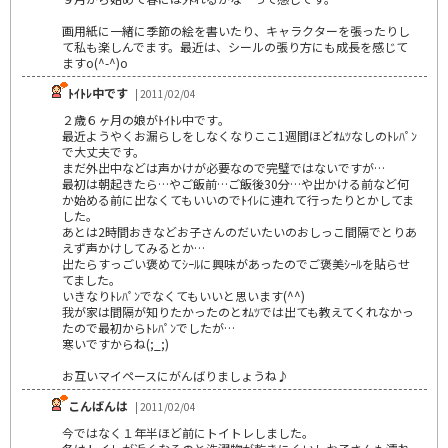
画用紙に一緒に季節の絵を書いたり、キャラクターを張ったりし
て私も楽しんでます。最近は、シールの張り方にも成長を感じて
ますo(^-^)o
ﾄｲﾄﾚ中です
| 2011/02/04
２歳６ヶ月の娘がﾄｲﾄﾚ中です｡
最近ようやくお漏らしをしなくなりここ1週間ほどｵﾑﾂなしのﾄﾚﾊﾟﾝ
で大丈夫です。
まだ外出中などは声かけが必要なので完璧ではないですが…
最初は朝起きたら…やご飯前…ご飯後30分…や出かける前など何
か始める前に出なくてもいいのでﾄｲﾚに連れて行ったりとかしてま
した。
あとは2時間おきなどお子さんのだいたいのおしっこ間隔でとりあ
えず声かけしてみるとか…
出たらすっごい褒めてｼｰﾙに興味があったのでご褒美ｼｰﾙを貼らせ
てました｡
いきなりﾄﾚﾊﾟﾝでなくてもいいと思います(^^)
我が家は間隔が知りたかったのとｵﾑﾂでは出ても教えてくれなかっ
たので最初からﾄﾚﾊﾟﾝでしたが…
寒いですからね(;_;)
お互いマイペースにがんばりましょうね♪
こんばんは
| 2011/02/04
今ではなく１年半ほど前にトイトレしました。