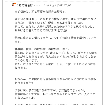
うちの場合は・・・
パスタんさん | 2011/02/05
まず初めは、朝と昼寝から起きた時です。
寝ている間はおしっこがあまり出ないので、オムツが濡れてない
ようなら（濡れていても）便座に座るよう促しました。
そして、出たら、大事件が起こったのか？？？と思うぐらいに、
おおげさに喜んでほめてあげます(≧▽≦)
便座に座るのに慣れてきたら、少しずつ座る機会を増やしていき
ます。
食事前、食後、お散歩前、お散歩後、など。
最初は、どのタイミングで1番スムーズにおしっこが出やすいかを
見ながらになりますが、だんだんタイミングがわかるようになっ
てくると思います。
また、お子さんからも出る前に「出る」と言ってくれるようにも
なります。
もちろん、この間にも何度も床をべちゃべちゃにされちゃう事も
ありますが^^;
うちは末っ子が2歳半なのですが、まだ始めてません^^;
便意はあるんですが、トイレをめちゃくちゃ怖がって、入ろうと
しないんですよ。