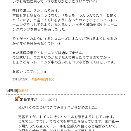
いつも相談に乗って下さりありがとうございます(^-^)
来月で娘は，２才になります。
言葉も少し話せるようになり，「ちっち，うんうんでた？」と聞く
と「でたよ」と言ってくれるようになったのでそろそろトイレトレ
ーニングでもしてみようかなと思い，さっそく補助便器やトレーニ
ングパンツを買って準備しました。
ですが…どのようにするとスムーズにオムツが取れるようになるの
かイマイチ分からなくて(>_<)
まだ準備段階でトレーニングは始めてません。
今は寒いし，まだ早いのかな？なんて思ったりするのですが…
ちょうど今トレーニング中の方いたらコツなど教えてほしいです。
お願いしますm(._.)m
|
2011/02/03
の他の相談を見る
回答順
|
新着順
定番ですが
| 2011/02/04
私が行くのについてきてみる？？から始めました。
定番ですが、トイレに行くとシールを張るようにしています。
うちでは、でても、でなくても座れたら貼っています。画用紙一
ヶ月たったら変えて、シールも全部入れ替えると新鮮みたいで、
９月から始めて春には外れるかなーって感じです。