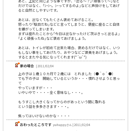
あと、上記と同じような事ですが、｢出る～？｣｢頑張って～｣など
だけではなく、｢ｼｰｼｰ。ｼｰってするのよ｣などと声掛けをしてあげ
ると自然としやすいです。
あとは、出なくてもたくさん褒めてあげること。
怒ったり｢駄目だね｣などと言ってしまうと、便座に座ること自体
を嫌がってしまいます。
まずは座れたことから｢今日は出なかったけど次はきっと出るよ｣
｢よく頑張ったね｣など褒めてあげましょう。
あとは、トイレが初めて出来た場合、褒めるだけではなく、いつ
もしない事をしてあげたり、おやつなどご褒美をあげましょう。
するとまたやる気になってくれます(*´ω`*)
家の場合
| 2011/02/04
上の子は１歳１０カ月で２歳には とれました（●＾o＾●）
でも下の子は 開始しているというか・・・慣れさせようと思っ
て
やっていますが・・・
いやいやで・・・・全く意味なし・・・。
もうすこし大きくなってからのがあっという間に取れる
という話を多多ききます・・・。
焦ってはいけないのかな・・・・
おわったところです
yuihappyさん | 2011/02/04