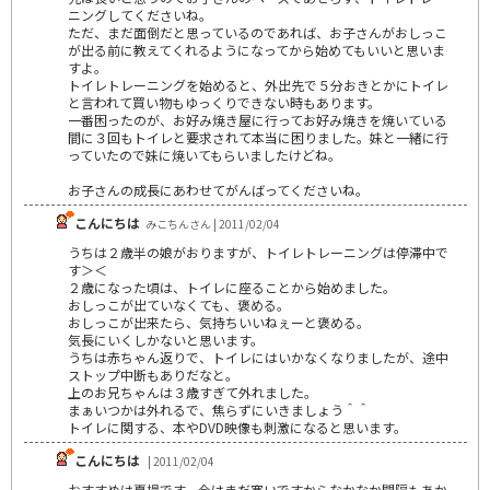
ニングしてくださいね。
ただ、まだ面倒だと思っているのであれば、お子さんがおしっこ
が出る前に教えてくれるようになってから始めてもいいと思いま
すよ。
トイレトレーニングを始めると、外出先で５分おきとかにトイレ
と言われて買い物もゆっくりできない時もあります。
一番困ったのが、お好み焼き屋に行ってお好み焼きを焼いている
間に３回もトイレと要求されて本当に困りました。妹と一緒に行
っていたので妹に焼いてもらいましたけどね。
お子さんの成長にあわせてがんばってくださいね。
こんにちは
みこちんさん | 2011/02/04
うちは２歳半の娘がおりますが、トイレトレーニングは停滞中で
す＞＜
２歳になった頃は、トイレに座ることから始めました。
おしっこが出ていなくても、褒める。
おしっこが出来たら、気持ちいいねぇーと褒める。
気長にいくしかないと思います。
うちは赤ちゃん返りで、トイレにはいかなくなりましたが、途中
ストップ中断もありだなと。
上のお兄ちゃんは３歳すぎて外れました。
まぁいつかは外れるで、焦らずにいきましょう＾＾
トイレに関する、本やDVD映像も刺激になると思います。
こんにちは
| 2011/02/04
おすすめは夏場です。今はまだ寒いですからなかなか間隔もあか