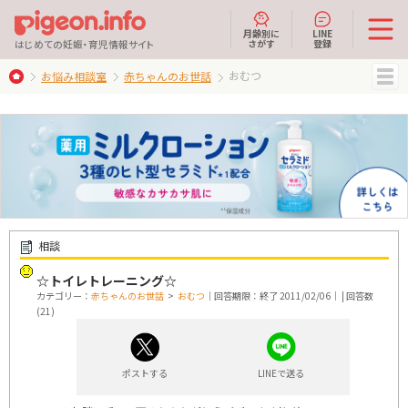
月齢別に
LINE
さがす
登録
はじめての妊娠・育児情報サイト
おむつ
お悩み相談室
赤ちゃんのお世話
MENU
相談
☆トイレトレーニング☆
カテゴリー：
赤ちゃんのお世話
>
おむつ
｜回答期限：終了 2011/02/06｜ | 回答数
(21)
ポストする
LINEで送る