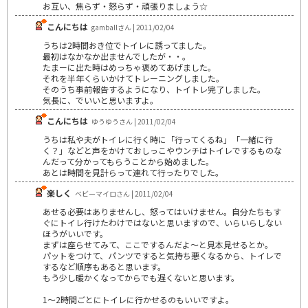
お互い、焦らず・怒らず・頑張りましょう☆
こんにちは
gamballさん | 2011/02/04
うちは2時間おき位でトイレに誘ってました。
最初はなかなか出ませんでしたが・・。
たまーに出た時はめっちゃ褒めてあげました。
それを半年くらいかけてトレーニングしました。
そのうち事前報告するようになり、トイトレ完了しました。
気長に、でいいと思いますよ。
こんにちは
ゆうゆうさん | 2011/02/04
うちは私や夫がトイレに行く時に「行ってくるね」「一緒に行
く？」などと声をかけておしっこやウンチはトイレでするものな
んだって分かってもらうことから始めました。
あとは時間を見計らって連れて行ったりでした。
楽しく
ベビーマイロさん | 2011/02/04
あせる必要はありませんし、怒ってはいけません。自分たちもす
ぐにトイレ行けたわけではないと思いますので、いらいらしない
ほうがいいです。
まずは座らせてみて、ここでするんだよ～と見本見せるとか。
パットをつけて、パンツですると気持ち悪くなるから、トイレで
するなど順序もあると思います。
もう少し暖かくなってからでも遅くないと思います。
1～2時間ごとにトイレに行かせるのもいいですよ。