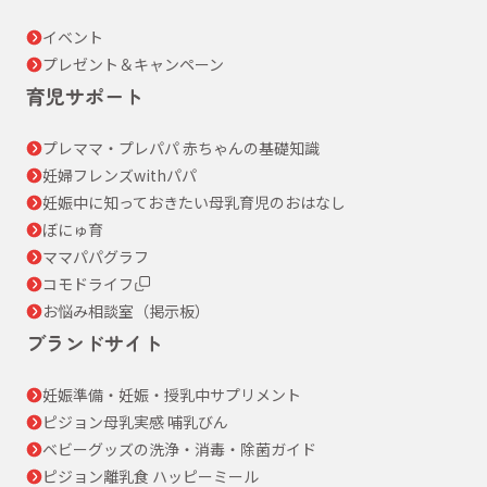
イベント
プレゼント＆キャンペーン
育児サポート
プレママ・プレパパ 赤ちゃんの基礎知識
妊婦フレンズwithパパ
妊娠中に知っておきたい母乳育児のおはなし
ぼにゅ育
ママパパグラフ
コモドライフ
お悩み相談室（掲示板）
ブランドサイト
妊娠準備・妊娠・授乳中サプリメント
ピジョン母乳実感 哺乳びん
ベビーグッズの洗浄・消毒・除菌ガイド
ピジョン離乳食 ハッピーミール