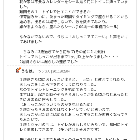
我が家は不要なカレンダーをシール貼り用にトイレに飾っていま
した。
難関その１：トイレで出すことができるか
保育園みたいに、決まった時間やタイミングで座らせることから
始める。出るのは期待しないで、数を数えてみたり。
嫌がるようなら、座れたらシール(100均一の事務用シール)
なかなかでないので、うちは「おしっこでてこーい」と声をかけ
てあげました
ちなみに3歳過ぎてから初めて(その前に2回挫折)
トイレでおしっこが出るまで1ヶ月以上かかりました・・・
2週間ぐらいは漏らしの連続でした
うちは。
つうさん | 2011/02/04
１歳過ぎた頃におしっこが出ると、「出た」と教えてくれたり、
おしっこをしたら下をむくようになりました。
なのでトイレトレーニングを始めてみました。
まずは朝、起きた時やそろそろおしっこが出る頃かなと思ったと
きにおまるに座らせました。
（おしっこがどういうものかを見せるため）
２歳だったらおまるではなくトイレでいいと思います。
おしっこが出た時にほめるとおしっこすることが面白くなってき
たみたいで、
１歳１０ヶ月の今は、トイレがおもしろいみたいで、頻回にトイ
レと要求してきます。（多い時は５分おきです）
先は長いと思うのでお子さんのペースであせらず、トイレトレー