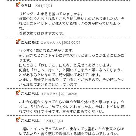
うちは
| 2011/02/04
リビングにおまるを置いていましたよ。
食事中にうんちされるとこちら側は辛いものがありましたが、そ
れ以上にトイレトレが進んでいる嬉しさの方が勝っていたよう
な。
嗅覚次第ではおすすめです。
こんにちは
こっちゃんさん | 2011/02/04
もうすぐ2歳になる息子がいます。
朝、起きたときにトイレに連れて行くとおしっこが出ることがあ
ります。
出たときに「おしっこ、出たね」と見せてあげています。
何度も「おしっこ行く？」と聞いてしまうと嫌になってしまうこ
とがあるみたいなので、時々聞いてあげています。
たまに、自分でおまるでしていることがあるので、その時はたく
さん褒めてあげることにしています。
こんにちは
はるまるさん | 2011/02/04
これから暖かくなってからのほうが早く外れると思いますよ。う
ちは、５月からはじめてすぐにとれましたよ。今は、トイレに連
れて行くだけで十分です。焦らずに進めてください。
こんにちは。
| 2011/02/04
一緒にトイレへ行ってみたり、出なくても座ることが出来たらほ
めてみたりと言う感じで場慣れする期間ではないでしょうか。