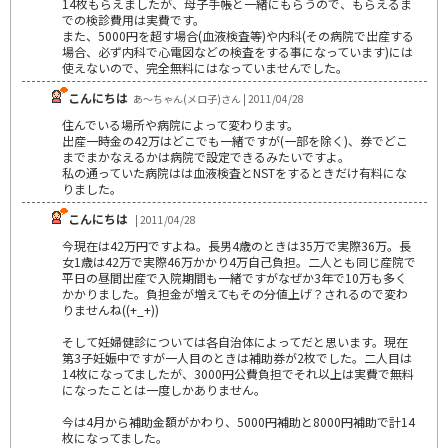
14枚もらえましたが、母子手帳と一緒にもらうので、もらえるま
での検診費用は実費です。
また、5000円を超す場合(血液検査等)や内科(その病院で出産する
場合、必ず内科で心電図などの検査をする事になっています)には
使えないので、完全無料にはなっていませんでした。
こんにちは
あ～ちゃん(メロ子)さん | 2011/04/28
住んでいる場所や病院によって変わります。
出産一時金の42万はどこでも一緒ですが(一部を除く)、券でどこ
までまかなえるかは病院で設定できるみたいですよ。
私の通っていた病院はは血液検査とNSTをするときだけ有料にな
りました。
こんにちは
| 2011/04/28
今現在は42万円ですよね。長男4歳のときは35万で実際36万。長
女1歳は42万で実際46万かかり4万自己負担。二人とも同じ産院で
平日の昼間出産で入院期間も一緒ですがなぜか3年で10万も多く
かかりました。負担金が増えてもその分値上げ？されるので変わ
りませんね((+_+))
そして妊婦健診については各自治体によってだと思います。現在
第3子妊娠中ですが一人目のときは補助券が2枚でした。二人目は
14枚になってましたが、3000円公費負担でそれ以上は実費で無料
になったことは一度しかありません。
今は4月から補助金額がかわり、5000円補助と8000円補助で計14
枚になってました。