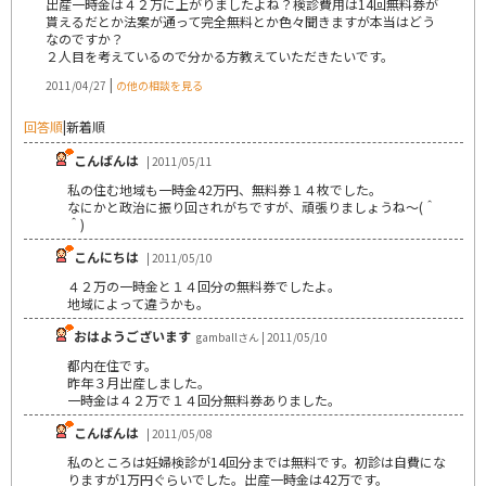
出産一時金は４２万に上がりましたよね？検診費用は14回無料券が
貰えるだとか法案が通って完全無料とか色々聞きますが本当はどう
なのですか？
２人目を考えているので分かる方教えていただきたいです。
|
2011/04/27
の他の相談を見る
回答順
|
新着順
こんばんは
| 2011/05/11
私の住む地域も一時金42万円、無料券１４枚でした。
なにかと政治に振り回されがちですが、頑張りましょうね～(＾
＾)
こんにちは
| 2011/05/10
４２万の一時金と１４回分の無料券でしたよ。
地域によって違うかも。
おはようございます
gamballさん | 2011/05/10
都内在住です。
昨年３月出産しました。
一時金は４２万で１４回分無料券ありました。
こんばんは
| 2011/05/08
私のところは妊婦検診が14回分までは無料です。初診は自費にな
りますが1万円ぐらいでした。出産一時金は42万です。