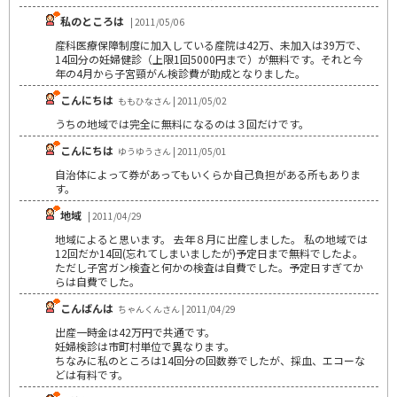
私のところは
| 2011/05/06
産科医療保障制度に加入している産院は42万、未加入は39万で、
14回分の妊婦健診（上限1回5000円まで）が無料です。それと今
年の4月から子宮頸がん検診費が助成となりました。
こんにちは
ももひなさん | 2011/05/02
うちの地域では完全に無料になるのは３回だけです。
こんにちは
ゆうゆうさん | 2011/05/01
自治体によって券があってもいくらか自己負担がある所もありま
す。
地域
| 2011/04/29
地域によると思います。 去年８月に出産しました。 私の地域では
12回だか14回(忘れてしまいましたが)予定日まで無料でしたよ。
ただし子宮ガン検査と何かの検査は自費でした。予定日すぎてか
らは自費でした。
こんばんは
ちゃんくんさん | 2011/04/29
出産一時金は42万円で共通です。
妊婦検診は市町村単位で異なります。
ちなみに私のところは14回分の回数券でしたが、採血、エコーな
どは有料です。