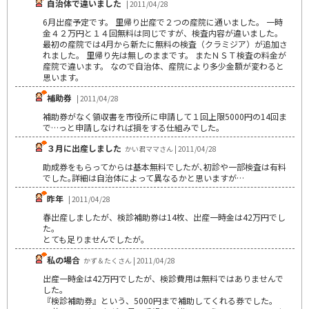
自治体で違いました
| 2011/04/28
6月出産予定です。 里帰り出産で２つの産院に通いました。 一時
金４２万円と１４回無料は同じですが、検査内容が違いました。
最初の産院では4月から新たに無料の検査（クラミジア）が追加さ
れました。 里帰り先は無しのままです。 またＮＳＴ検査の料金が
産院で違います。 なので自治体、産院により多少金額が変わると
思います。
補助券
| 2011/04/28
補助券がなく領収書を市役所に申請して１回上限5000円の14回ま
で…っと申請しなければ損をする仕組みでした。
３月に出産しました
かい君ママさん | 2011/04/28
助成券をもらってからは基本無料でしたが､初診や一部検査は有料
でした｡詳細は自治体によって異なるかと思いますが…
昨年
| 2011/04/28
春出産しましたが、検診補助券は14枚、出産一時金は42万円でし
た。
とても足りませんでしたが。
私の場合
かず＆たくさん | 2011/04/28
出産一時金は42万円でしたが、検診費用は無料ではありませんで
した。
『検診補助券』という、5000円まで補助してくれる券でした。