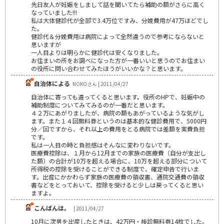
先日友人が妊娠をしまして話を聞いてたら補助の額がさらに高く
なっていました!!!
私は大体健診代が全部で3.4万位ですみ、分娩費用が47万ほどでし
た。
健診代＆分娩費用は病院によって全然違うので参考にならないと
思いますが
一人目よりは明らかに健診代は安くなりました。
お住まいの所をお調べになった方が一番いいと思うのでお住まい
の役所に問い合わせてみたほうがいいかな？と思います。
自治体による
NOKOさん | 2011/04/27
自治体に寄っても違ってくると思います。役所のHPで、妊娠中の
補助制度についてみてみるのが一番だと思います。
４２万にあがりましたが、病院の額もあがっているような気がし
ます。また１４回無料券というのは基本的な健診費用で、5000円
分／回ですから、それ以上の費用をとる病院では差額を実費負担
です。
私は一人目の時と負担感はそんなに変わりないです。
医療費控除は、１月から12月までの家族の医療費（自分が支出し
た額）の合計が10万を超える場合に、10万を超える部分について
所得税の控除を受けることができる制度で、確定申告で行いま
す。出産にかかわらず家族の医療費の領収書、通院交通費の領収
書などをとっておいて、控除を受けると少しは戻ってくると思い
ますよ。
こんばんは。
| 2011/04/27
10月に次男を出産したときは、42万円・検診無料券14枚でした。