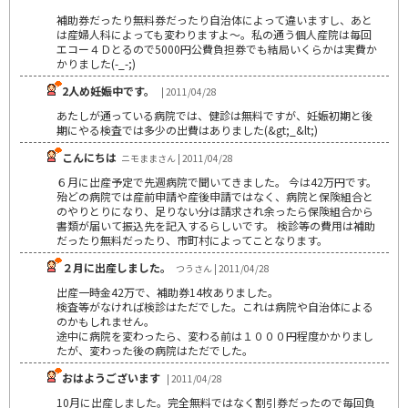
補助券だったり無料券だったり自治体によって違いますし、あと
は産婦人科によっても変わりますよ～。私の通う個人産院は毎回
エコー４Ｄとるので5000円公費負担券でも結局いくらかは実費か
かりました(-_-;)
2人め妊娠中です。
| 2011/04/28
あたしが通っている病院では、健診は無料ですが、妊娠初期と後
期にやる検査では多少の出費はありました(&gt;_&lt;)
こんにちは
ニモままさん | 2011/04/28
６月に出産予定で先週病院で聞いてきました。 今は42万円です。
殆どの病院では産前申請や産後申請ではなく、病院と保険組合と
のやりとりになり、足りない分は請求され余ったら保険組合から
書類が届いて振込先を記入するらしいです。 検診等の費用は補助
だったり無料だったり、市町村によってことなります。
２月に出産しました。
つうさん | 2011/04/28
出産一時金42万で、補助券14枚ありました。
検査等がなければ検診はただでした。これは病院や自治体による
のかもしれません。
途中に病院を変わったら、変わる前は１０００円程度かかりまし
たが、変わった後の病院はただでした。
おはようございます
| 2011/04/28
10月に出産しました。完全無料ではなく割引券だったので毎回負