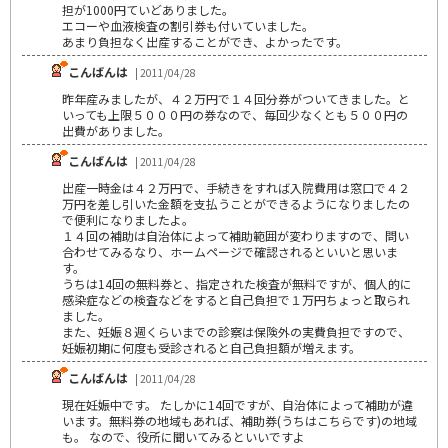
担が1000円ていどありました。
エコーや血液検査の割引券も付いていました。
あまり負担なく出産することができ、よかったです。
こんばんは
| 2011/04/28
昨年産みましたが、４２万円で１４回分券がついてきました。と
いっても上限５０００円の券なので、毎回少なくとも５００円の
出費がありました。
こんばんは
| 2011/04/28
出産一時金は４２万円で、手続きをすれば入院費用は窓口で４２
万円を差し引いた金額を支払うことができるようになりましたの
で便利になりましたよ。
１４回の補助は自治体によって補助範囲が変わりますので、問い
合わせてみるなり、ホームページで確認されるといいと思いま
す。
うちは14回の無料券と、指定された検査が無料ですが、個人的に
感染症などの検査などをすると自己負担で１万円ちょっと取られ
ました。
また、妊娠８週くらいまでの診察は保険外の実費負担ですので、
妊娠初期に何度も受診されると自己負担額が増えます。
こんばんは
| 2011/04/28
現在妊娠中です。 たしかに14回ですが、自治体によって補助が違
います。無料券の地域もあれば、補助券(うちはこちらです)の地域
も。 なので、役所に聞いてみるといいですよ