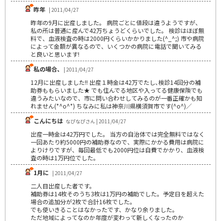
昨年
| 2011/04/27
昨年の9月に出産しました。 病院ごとに値段は違うようですが、
私の所は普通に産んで42万ちょうどくらいでした。 検診はほぼ無
料で、血液検査の時は2000円くらいかかりました(^_^;) 市や病院
によって金額が異なるので、いくつかの病院に電話で聞いてみる
と良いと思います!
私の場合､
| 2011/04/27
12月に出産しました!! 出産１時金は42万でたし､検診14回分の補
助券ももらいました★ でも住んでる地区や入ってる健康保険でも
違うみたいなので、市に問い合わせしてみるのが一番正確かも知
れません(*^o^*) ちなみに私は神奈川県横須賀市です(^o^)／
こんにちは
なぴなぴさん | 2011/04/27
出産一時金は42万円でした。 当方の自治体では完全無料ではなく
一回あたり約5000円の補助券なので、実際にかかる費用は病院に
よりけりですが、毎回最低でも2000円位は自費でかかり、血液検
査の時は1万円位でした。
1月に
| 2011/04/27
二人目出産した者です。
補助券は14枚そのうち3枚は1万円の補助でした。予定日を超えた
場合の追加分が2枚で合計16枚でした。
でも使いきることはなかったです、かなり余りました。
ただ地域によってなのか年度が変わって新しくなったのか