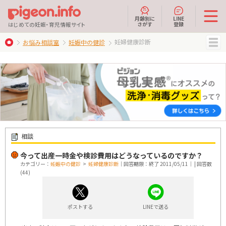
月齢別に
LINE
さがす
登録
はじめての妊娠・育児情報サイト
妊婦健康診断
お悩み相談室
妊娠中の健診
MENU
相談
今って出産一時金や検診費用はどうなっているのですか？
カテゴリー：
妊娠中の健診
>
妊婦健康診断
｜回答期限：終了 2011/05/11｜ | 回答数
(44)
ポストする
LINEで送る