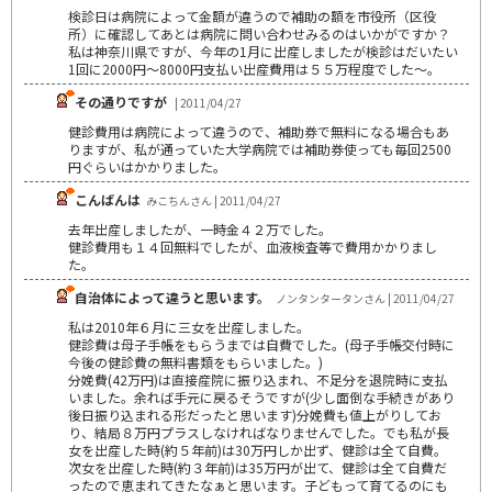
検診日は病院によって金額が違うので補助の額を市役所（区役
所）に確認してあとは病院に問い合わせみるのはいかがですか？
私は神奈川県ですが、今年の1月に出産しましたが検診はだいたい
1回に2000円～8000円支払い出産費用は５５万程度でした～。
その通りですが
| 2011/04/27
健診費用は病院によって違うので、補助券で無料になる場合もあ
りますが、私が通っていた大学病院では補助券使っても毎回2500
円ぐらいはかかりました。
こんばんは
みこちんさん | 2011/04/27
去年出産しましたが、一時金４２万でした。
健診費用も１４回無料でしたが、血液検査等で費用かかりまし
た。
自治体によって違うと思います。
ノンタンタータンさん | 2011/04/27
私は2010年６月に三女を出産しました。
健診費は母子手帳をもらうまでは自費でした。(母子手帳交付時に
今後の健診費の無料書類をもらいました。)
分娩費(42万円)は直接産院に振り込まれ、不足分を退院時に支払
いました。余れば手元に戻るそうですが(少し面倒な手続きがあり
後日振り込まれる形だったと思います)分娩費も値上がりしてお
り、結局８万円プラスしなければなりませんでした。でも私が長
女を出産した時(約５年前)は30万円しか出ず、健診は全て自費。
次女を出産した時(約３年前)は35万円が出て、健診は全て自費だ
ったので恵まれてきたなぁと思います。子どもって育てるのにも