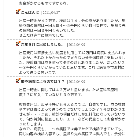
お金がかかるものですからね。
こんばんは
| 2011/04/27
出産一時金が４２万で、検診は１４回分の券がありましたが、里
帰り前の病院は一回大体４～５千円くらい自己負担で、里帰り先
の病院は一回３千円くらいでした。
３回だけ完全に無料でした。
昨年９月に出産しました。
| 2011/04/27
出産費用は直接支払い制度を利用して42万円は病院に支払われま
したが、それ以上かかったので足らない分を退院時に支払いまし
た。検診費用は券を使ってタダの時もありましたが、だいたい２
～３千円くらいかかっていたと思います。これは病院や市町村に
よって違うと思います。
市や病院によるのでは？？
| 2011/04/27
出産一時金に関しては４２万だと思います。ただ産科医療制
度？？に加入していないと３９万です。
検診費用は、母子手帳がもらえるまでは、自費ですし、券の枚数
や内容は市によって違うのではないでしょうか？？今はわかりま
せんが・・・まあ、検診の項目だけしか無料化になっていないの
で、何か特別に検査したり、エコーなどの代金としてお金がかか
ったりします。
なので、病院も、一つの病院では券でただで検診できていても、
同じ内容の検診内容でも、里帰り先の病院では県内でも、余分に