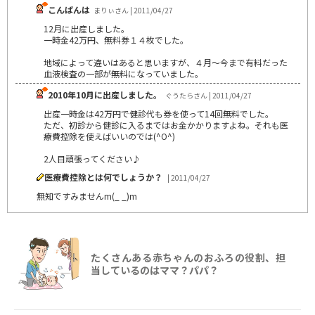
こんばんは
まりぃさん | 2011/04/27
12月に出産しました。
一時金42万円、無料券１４枚でした。
地域によって違いはあると思いますが、４月～今まで有料だった
血液検査の一部が無料になっていました。
2010年10月に出産しました。
ぐうたらさん | 2011/04/27
出産一時金は42万円で健診代も券を使って14回無料でした。
ただ、初診から健診に入るまではお金かかりますよね。それも医
療費控除を使えばいいのでは(^O^)
2人目頑張ってください♪
医療費控除とは何でしょうか？
| 2011/04/27
無知ですみませんm(_ _)m
たくさんある赤ちゃんのおふろの役割、担
当しているのはママ？パパ？