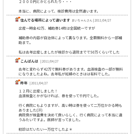
２０００円とかとられたり・・・
本当に、病院によって、検診費用は全然違います。
住んでる場所によって違います
まいちゃんさん | 2011/04/27
出産一時金42万、補助券14枚は全国統一ですが
補助券の内容が自治体によって異なります。全額無料から一部補
助まで。
私は去年出産しましたが検診から退院までで50万くらいでした
こんばんは
| 2011/04/27
去年と変わらず42万で無料券があります。血液検査の一部が無料
になりましたよね。去年私が妊婦のときはは有料でした。
昨年
| 2011/04/27
１２月に出産しました！
血液検査とかがなければ、券を使って千円でした。
行く病院にもよりますが、高い時は券を使って二万位かかる時も
ありました(汗)
病院側が検査費を決めて良いらしく、行く病院によって本当に違
うみたいですよ。医師が言ってました。
初診はだいたい一万位でしたよ＊