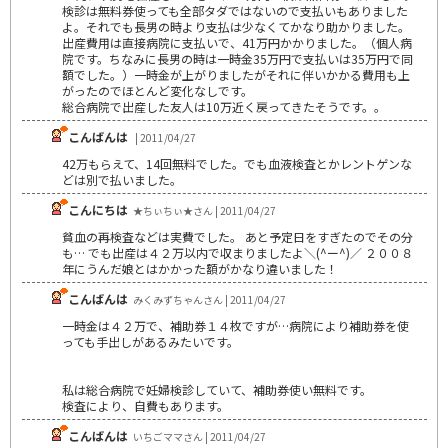
検診は無料券使っても全部タダではないので支払いもありました
よ。それでも長男の時より支払は少なくてかなり助かりました。
出産費用は直接病院に支払いで、41万円かかりました。（個人病
院です。ちなみに長男の時は一時金35万円で支払いは35万円で同
額でした。）一時金が上がりましたがそれに伴いかかる費用も上
がったのでほとんど変化なしです。
総合病院で出産した友人は10万近く戻ってきたそうです。。
こんばんは
| 2011/04/27
42万もらえて、14回無料でした。でも血液検査とかレントゲンな
どは別で払いました。
こんにちは
★ちぃちぃ★さん | 2011/04/27
貧血の再検査などは実費でした。 あと予定日をすぎたのでその分
も… でも出産は４２万以内で収まりましたよ＼(^ー^)／ ２００８
年にうんだ娘とはかかった額がかなり違いました！
こんばんは
みくみずちゃんさん | 2011/04/27
一時金は４２万で、補助券１４枚ですが…病院により補助券を使
っても手出しがあるみたいです。
私は総合病院で妊婦検診していて、補助券使い無料です。
検査により、自費もあります。
こんばんは
いちごママさん | 2011/04/27