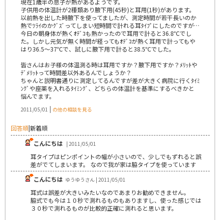
現在1歳半の息子が熱があるようです。
子供用の体温計が2種類あり腋下用(45秒)と耳用(1秒)があります。
以前熱を出した時腋下を使ってましたが、測定時間が若干長いのか
熱でﾂﾗｲのかｸﾞｽﾞってしまい短時間で計れる耳ﾀｲﾌﾟにしたのですが…
今日の朝身体が熱くｵﾃﾞｺも熱かったので耳用で計ると36.8℃でし
た。しかし元気が無く時間が経ってもｵﾃﾞｺが熱く耳用で計ってもや
はり36.5～37℃で、試しに腋下用で計ると38.5℃でした。
皆さんはお子様の体温測る時は耳用ですか？腋下用ですか？ﾒﾘｯﾄや
ﾃﾞﾒﾘｯﾄって時間差以外あるんでしょうか？
ちゃんと説明書通りに測定してるんですが差が大きく病院に行くﾀｲﾐ
ﾝｸﾞや座薬を入れるﾀｲﾐﾝｸﾞ、どちらの体温計を基準にするべきかと
悩んでます。
|
2011/05/01
の他の相談を見る
回答順
|
新着順
こんにちは
| 2011/05/01
耳タイプはピンポイントの幅が小さいので、少しでもずれると誤
差がでてしまいます。 なので我が家は脇タイプを使っています
こんにちは
ゆうゆうさん | 2011/05/01
耳式は誤差が大きいみたいなのであまりお勧めできません。
脇式でも今は１０秒で測れるものもありますし、使った感じでは
３０秒で測れるものが比較的正確に測れると思います。