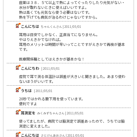
座薬は３８．５℃以上で熱によってぐったりしたり元気がない・
水分が取れないときに使えばいいですよ。
熱は高くても元気なら使う必要はないです。
熱を下げても病気が治るわけじゃないですから。
こんにちは
ちゃんくんさん | 2011/05/01
耳用は目安でしかなく、正直当てになりません。
やはりえきかでなければ。
耳用のメリットは時間が早いってことですがえきかで再検が基本
です。
医療関係職としてはえきかが基本かな！
こんにちわ
| 2011/05/01
産院で耳で測る体温計は誤差が大きいと聞きました。あまり使わ
ないほうがいいです。
うちは
| 2011/05/01
20秒ではかれる腋下用を使っています。
便利ですよ
耳測定を
みくみずちゃんさん | 2011/05/01
使ってましたが、病院では脇測定で誤差あったので、うちでは脇
測定に変えました。
こんにちは
さとけんあおさん | 2011/05/01