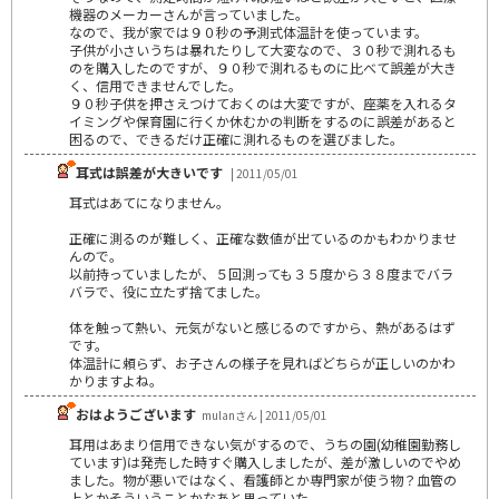
機器のメーカーさんが言っていました。
なので、我が家では９０秒の予測式体温計を使っています。
子供が小さいうちは暴れたりして大変なので、３０秒で測れるも
のを購入したのですが、９０秒で測れるものに比べて誤差が大き
く、信用できませんでした。
９０秒子供を押さえつけておくのは大変ですが、座薬を入れるタ
イミングや保育園に行くか休むかの判断をするのに誤差があると
困るので、できるだけ正確に測れるものを選びました。
耳式は誤差が大きいです
| 2011/05/01
耳式はあてになりません。
正確に測るのが難しく、正確な数値が出ているのかもわかりませ
んので。
以前持っていましたが、５回測っても３５度から３８度までバラ
バラで、役に立たず捨てました。
体を触って熱い、元気がないと感じるのですから、熱があるはず
です。
体温計に頼らず、お子さんの様子を見ればどちらが正しいのかわ
かりますよね。
おはようございます
mulanさん | 2011/05/01
耳用はあまり信用できない気がするので、うちの園(幼稚園勤務し
ています)は発売した時すぐ購入しましたが、差が激しいのでやめ
ました。物が悪いではなく、看護師とか専門家が使う物？血管の
上とかそういうことかなあと思っていた。