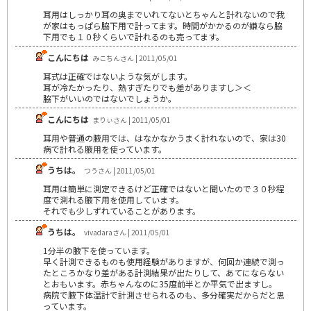
耳用はしっかり耳の奥までいれてないとちゃんと計れないので我
が家はもっぱら脇下用で計ってます。時間がかかるのが嫌なら脇
下用でも１０秒くらいで計れるのも売ってます。
こんにちは
みこちんさん | 2011/05/01
耳式は正確ではないような気がします。
耳が冷たかったり、熱すぎたりでも差がありますし＞＜
脇下がいいのではないでしょうか。
こんにちは
まりぃさん | 2011/05/01
耳用や普通の腋用では、はなかなかうまく計れないので、家は30
病で計れる腋用を使っています。
うちは。
つうさん | 2011/05/01
耳用は簡単に測定できるけど正確ではないと聞いたので３０秒程
度で測れる腋下用を使用しています。
それでも少しずれていることがあります。
うちは。
vivadaraさん | 2011/05/01
1分半の腋下を使っています。
早く計測できるものも使用経験がありますが、何回か連続で測っ
たところかなり差がある計測結果が出たりして、あてにならない
とおもいます。赤ちゃんなのに35度前半とか平気で出ますし。
病院で腋下体温計で計測させられるのも、多分確実だからだと思
っています。