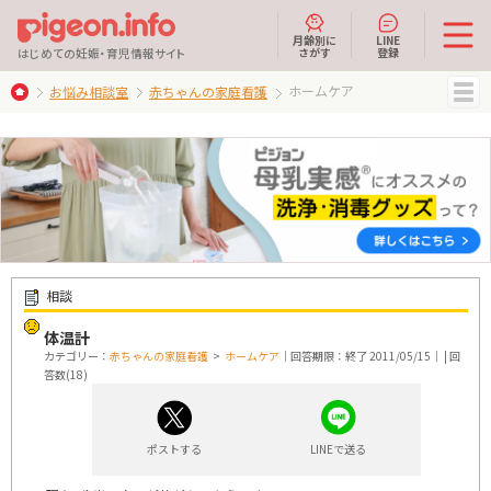
月齢別に
LINE
さがす
登録
はじめての妊娠・育児情報サイト
ホームケア
お悩み相談室
赤ちゃんの家庭看護
MENU
相談
体温計
カテゴリー：
赤ちゃんの家庭看護
>
ホームケア
｜回答期限：終了 2011/05/15｜ | 回
答数(18)
ポストする
LINEで送る