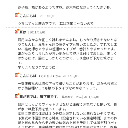
お子様、熱があるようですね。お大事になさってくださいね。
こんにちは
| 2011/05/01
うちはずっと腋の下です。 耳は正確じゃないので
耳は
| 2011/05/01
耳用はなかなか正しく計れませんよね。しっかり押さえないとな
りませんし。赤ちゃん用の脇タイプも買いましたが、ずれてしま
い、結局押さえやすい普通のタイプが一番計りやすかったです。
嫌がったりしましたが言い聞かせて押さえ付けてました。正しく
はかるには、脇にしっかりとつけて、３０度ほど下方に傾けま
す。
早くよくなりますように！
こんにちは
★ちぃちぃ★さん | 2011/05/01
一番正確なのは腋の下って聞いたことがあります。 だから検診と
か予防接種いっても腋の下タイプなのかな？？って。
我が家では、腋下用です。
黒豆ねずこさん | 2011/05/01
耳用はしっかりフィットさせないと正確に測れないと聞いて、我
が家では腋下用を使っています。
本当に正確な体温は１０分以上測定しないと測れないそうです。
予測式の体温計はある時点（設定されている測定時間）までの体
温上昇の具合からその後の体温の上昇を予測して体温を割り出す
そうなので、測定時間が短ければ短いほど誤差が大きいと、医療